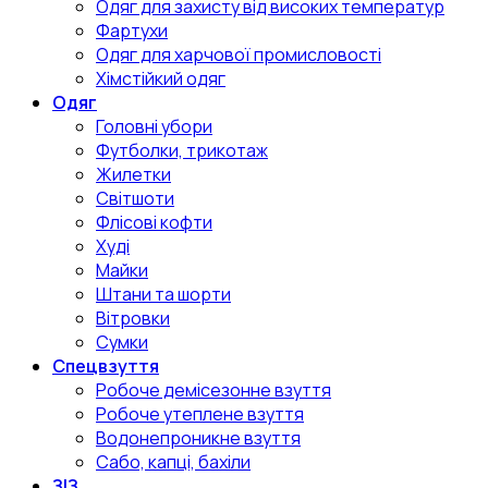
Одяг для захисту від високих температур
Фартухи
Одяг для харчової промисловості
Хімстійкий одяг
Одяг
Головні убори
Футболки, трикотаж
Жилетки
Світшоти
Флісові кофти
Худі
Майки
Штани та шорти
Вітровки
Сумки
Спецвзуття
Робоче демісезонне взуття
Робоче утеплене взуття
Водонепроникне взуття
Сабо, капці, бахіли
ЗІЗ