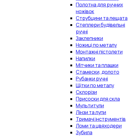
Полотна для ручних
ножівок
Струбцини та лещата
Степлери будівельні
ручні
Заклепники
Ножиці по металу
Монтажні пістолети
Напилки
Мітчики та плашки
Стамески, долото
Рубанки ручні
Щітки по металу
Склорізи
Присоски для скла
Мультитули
Лінзи та лупи
Тримачі інструментів
Ломи та цвяходери
Зубила