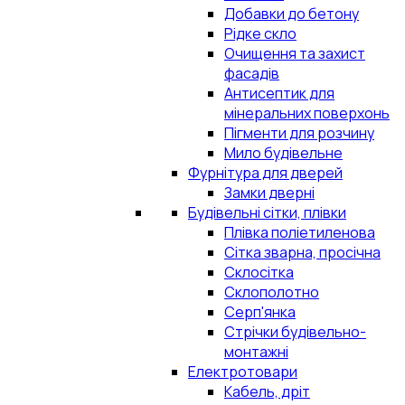
Добавки до бетону
Рідке скло
Очищення та захист
фасадів
Антисептик для
мінеральних поверхонь
Пігменти для розчину
Мило будівельне
Фурнітура для дверей
Замки дверні
Будівельні сітки, плівки
Плівка поліетиленова
Сітка зварна, просічна
Склосітка
Склополотно
Серп'янка
Стрічки будівельно-
монтажні
Електротовари
Кабель, дріт