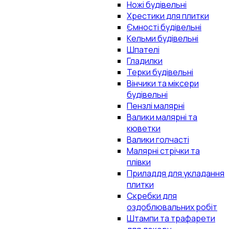
Ножі будівельні
Хрестики для плитки
Ємності будівельні
Кельми будівельні
Шпателі
Гладилки
Терки будівельні
Вінчики та міксери
будівельні
Пензлі малярні
Валики малярні та
кюветки
Валики голчасті
Малярні стрічки та
плівки
Приладдя для укладання
плитки
Скребки для
оздоблювальних робіт
Штампи та трафарети