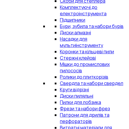
Скоби для степлера
Комплектуючі до
електроінструмента
Підшипники
Бури, зубила та набори бурів
Диски алмазні
Насадки для
мультиінструменту
Коронки та кільцеві пили
Стержні клейові
Мішки до промислових
пилососів
Ролики до плиткорізів
Свердла та набори свердел
Круги відрізні
Диски пиляльні
Пилки для лобзика
Фрези та набори фрез
Патрони для дрилів та
перфораторів
Витратні матеріали для