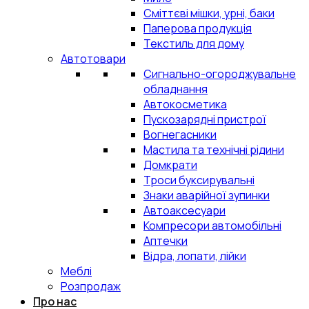
Сміттєві мішки, урні, баки
Паперова продукція
Текстиль для дому
Автотовари
Сигнально-огороджувальне
обладнання
Автокосметика
Пускозарядні пристрої
Вогнегасники
Мастила та технічні рідини
Домкрати
Троси буксирувальні
Знаки аварійної зупинки
Автоаксесуари
Компресори автомобільні
Аптечки
Відра, лопати, лійки
Меблі
Розпродаж
Про нас