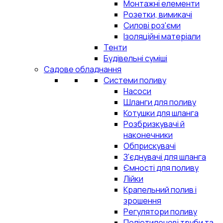
Монтажні елементи
Розетки, вимикачі
Силові роз'єми
Ізоляційні матеріали
Тенти
Будівельні суміші
Садове обладнання
Системи поливу
Насоси
Шланги для поливу
Котушки для шланга
Розбризкувачі й
наконечники
Обприскувачі
З'єднувачі для шланга
Ємності для поливу
Лійки
Крапельний полив і
зрошення
Регулятори поливу
Поліетиленові труби та