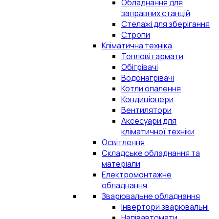
Обладнання для
заправних станцій
Стелажі для зберігання
Стропи
Кліматична техніка
Теплові гармати
Обігрівачі
Водонагрівачі
Котли опалення
Кондиціонери
Вентилятори
Аксесуари для
кліматичної техніки
Освітлення
Складське обладнання та
матеріали
Електромонтажне
обладнання
Зварювальне обладнання
Інвертори зварювальні
Напівавтомати