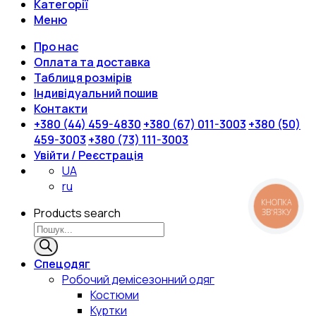
Категорії
Меню
Про нас
Оплата та доставка
Таблиця розмірів
Індивідуальний пошив
Контакти
+380 (44) 459-4830
+380 (67) 011-3003
+380 (50)
459-3003
+380 (73) 111-3003
Увійти / Реєстрація
UA
ru
КНОПКА
Products search
ЗВ'ЯЗКУ
Спецодяг
Робочий демісезонний одяг
Костюми
Куртки