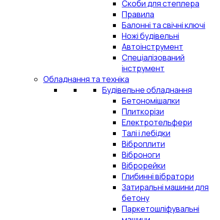
Скоби для степлера
Правила
Балонні та свічні ключі
Ножі будівельні
Автоінструмент
Спеціалізований
інструмент
Обладнання та техніка
Будівельне обладнання
Бетономішалки
Плиткорізи
Електротельфери
Талі і лебідки
Віброплити
Віброноги
Віброрейки
Глибинні вібратори
Затиральні машини для
бетону
Паркетошліфувальні
машини