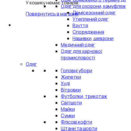
У кошику немає товарів.
Одяг для охорони, камуфляж
Демісезонний одяг
Повернутись в магазин
Утеплений одяг
Взуття
Спорядження
Нашивки, шеврони
Медичний одяг
Одяг для харчової
промисловості
Одяг
Головні убори
Жилетки
Худі
Вітровки
Футболки, трикотаж
Світшоти
Майки
Сумки
Флісові кофти
Штани та шорти