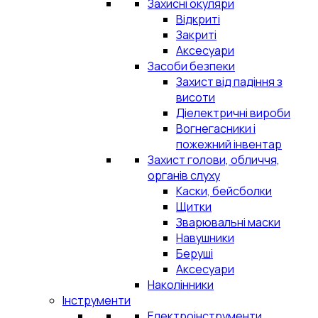
Захисні окуляри
Відкриті
Закриті
Аксесуари
Засоби безпеки
Захист від падіння з
висоти
Діелектричні вироби
Вогнегасники і
пожежний інвентар
Захист голови, обличчя,
органів слуху
Каски, бейсболки
Щитки
Зварювальні маски
Навушники
Беруші
Аксесуари
Наколінники
Інструменти
Електроінструменти