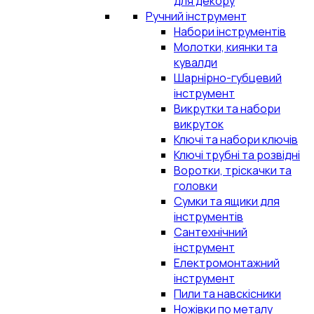
для декору
Ручний інструмент
Набори інструментів
Молотки, киянки та
кувалди
Шарнірно-губцевий
інструмент
Викрутки та набори
викруток
Ключі та набори ключів
Ключі трубні та розвідні
Воротки, тріскачки та
головки
Сумки та ящики для
інструментів
Сантехнічний
інструмент
Електромонтажний
інструмент
Пили та навскісники
Ножівки по металу