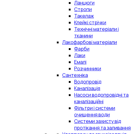
Ланцюги
Стропи
Такелаж
Клейкі стрічки
Технічні матеріали і
тканини
Лакофарбові матеріали
Фарби
Лаки
Емалі
Розчинники
Сантехніка
Водопровід
Каналізація
Насоси водопровідні та
каналізаційні
Фільтри і системи
очищення води
Системи захисту від
протікання та заливання