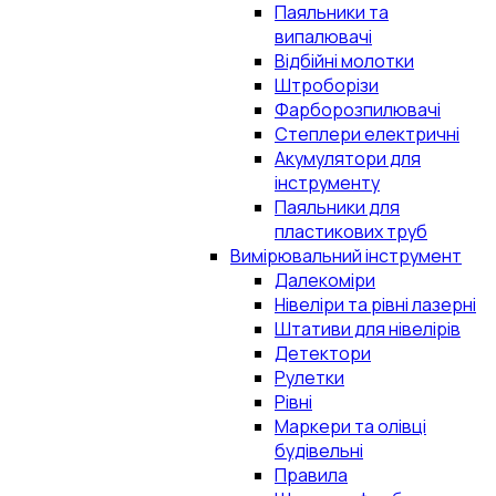
Паяльники та
випалювачі
Відбійні молотки
Штроборізи
Фарборозпилювачі
Степлери електричні
Акумулятори для
інструменту
Паяльники для
пластикових труб
Вимірювальний інструмент
Далекоміри
Нівеліри та рівні лазерні
Штативи для нівелірів
Детектори
Рулетки
Рівні
Маркери та олівці
будівельні
Правила