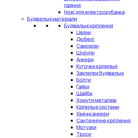
паяння
Ножі для електрорубанка
Будівельні матеріали
Будівельні кріплення
Цвяхи
Дюбелі
Саморізи
Шурупи
Анкери
Куточки кріпильні
Заклепки будівельні
Болти
Гайки
Шайби
Хомути металеві
Кріпильні системи
Хімічні анкери
Сантехнічне кріплення
Мотузки
Троси