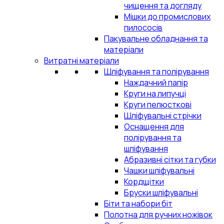
чищення та догляду
Мішки до промислових
пилососів
Пакувальне обладнання та
матеріали
Витратні матеріали
Шліфування та полірування
Наждачний папір
Круги на липучці
Круги пелюсткові
Шліфувальні стрічки
Оснащення для
полірування та
шліфування
Абразивні сітки та губки
Чашки шліфувальні
Кордщітки
Бруски шліфувальні
Біти та набори біт
Полотна для ручних ножівок