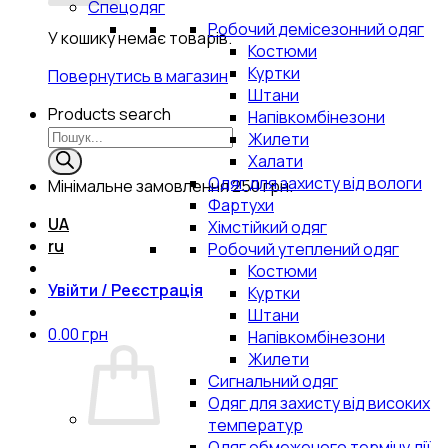
Спецодяг
Робочий демісезонний одяг
У кошику немає товарів.
Костюми
Куртки
Повернутись в магазин
Штани
Products search
Напівкомбінезони
Жилети
Халати
Одяг для захисту від вологи
Мінімальне замовлення
250 грн.
Фартухи
UA
Хімстійкий одяг
ru
Робочий утеплений одяг
Костюми
Увійти / Реєстрація
Куртки
Штани
0.00
грн
Напівкомбінезони
Жилети
Сигнальний одяг
Одяг для захисту від високих
температур
Одяг обмеженого терміну дії