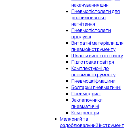
накачування шин
Пневмопістолети для
розпилювання і
нагнітання
Пневмопістолети
продувні
Витратні матеріали для
пневмоінструменту
Шланги високого тиску
Підготовка повітря
Комплектуючі до
пневмоінструменту
Пневмошліфмашини
Болгарки пневматичні
Пневмодрилі
Заклепочники
пневматичні
Компресори
Малярний та
оздоблювальний інструмент