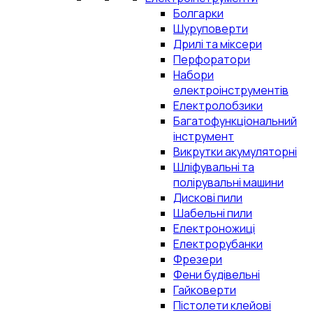
Болгарки
Шуруповерти
Дрилі та міксери
Перфоратори
Набори
електроінструментів
Електролобзики
Багатофункціональний
інструмент
Викрутки акумуляторні
Шліфувальні та
полірувальні машини
Дискові пили
Шабельні пили
Електроножиці
Електрорубанки
Фрезери
Фени будівельні
Гайковерти
Пістолети клейові