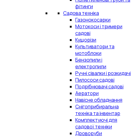
фітинги
Садова техніка
Газонокосарки
Мотокоси і тримери
садові
Кущорізи
Культиватори та
мотоблоки
Бензопили і
електропили
Ручні сівалки і розкидачі
Пилососи садові
Подрібнювачі садові
Аератори
Навісне обладнання
Снігоприбиральна
техніка та інвентар
Комплектуючі для
садової техніки
Дроворуби