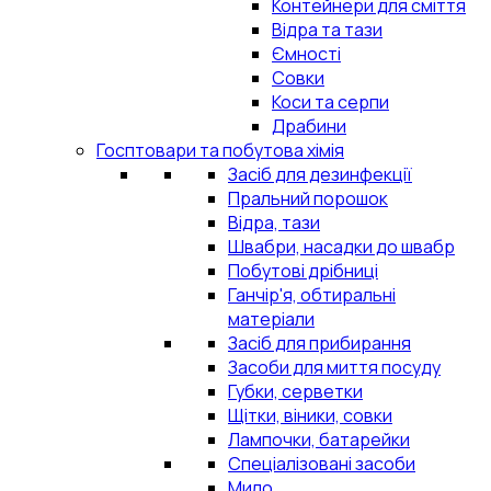
Контейнери для сміття
Відра та тази
Ємності
Совки
Коси та серпи
Драбини
Госптовари та побутова хімія
Засіб для дезинфекції
Пральний порошок
Відра, тази
Швабри, насадки до швабр
Побутові дрібниці
Ганчір'я, обтиральні
матеріали
Засіб для прибирання
Засоби для миття посуду
Губки, серветки
Щітки, віники, совки
Лампочки, батарейки
Спеціалізовані засоби
Мило