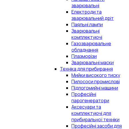
зварювальні
Електроди та
зварювальний дріт
Паяльні лампи
Зварювальні
комплектуючі
Газозварювальне
обладнання
Плазморізи
Зварювальні маски
Техніка для прибирання
Мийки високого тиску
Пилососи промислові
Підлогомийні машини
Професійні
парогенератори
Аксесуари та
комплектуючі для
прибиральної техніки
Професійні засоби для