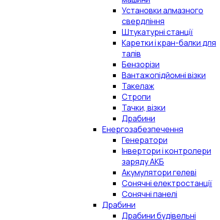
Установки алмазного
свердління
Штукатурні станції
Каретки і кран-балки для
талів
Бензорізи
Вантажопідйомні візки
Такелаж
Стропи
Тачки, візки
Драбини
Енергозабезпечення
Генератори
Інвертори і контролери
заряду АКБ
Акумулятори гелеві
Сонячні електростанції
Сонячні панелі
Драбини
Драбини будівельні