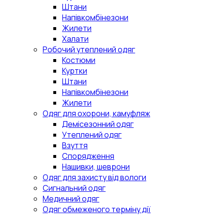
Штани
Напівкомбінезони
Жилети
Халати
Робочий утеплений одяг
Костюми
Куртки
Штани
Напівкомбінезони
Жилети
Одяг для охорони, камуфляж
Демісезонний одяг
Утеплений одяг
Взуття
Спорядження
Нашивки, шеврони
Одяг для захисту від вологи
Сигнальний одяг
Медичний одяг
Одяг обмеженого терміну дії