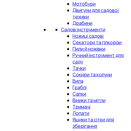
Мотобури
Двигуни для садової
техніки
Драбини
Садові інструменти
Ножиці садові
Секатори та гілкорізи
Пили й ножівки
Ручний інструмент для
саду
Тачки
Сокири та колуни
Вила
Граблі
Сапки
Віники та мітли
Тримачі
Лопати
Ящики та сітки для
зберігання