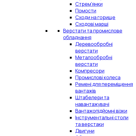
Стрем'янки
Помости
Сходи на горище
Сходові марші
Верстати та промислове
обладнання
Деревообробні
верстати
Металообробні
верстати
Компресори
Промислові колеса
Ремені для переміщення
вантажів
Штабелери та
навантажувачі
Вантажопідйомні візки
Інструментальні столи
та верстаки
Двигуни