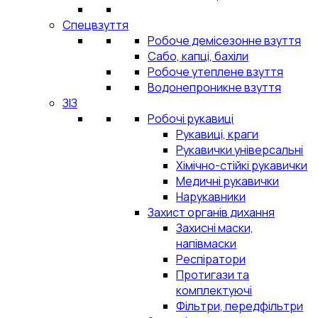
Спецвзуття
Робоче демісезонне взуття
Сабо, капці, бахіли
Робоче утеплене взуття
Водонепроникне взуття
ЗІЗ
Робочі рукавиці
Рукавиці, краги
Рукавички універсальні
Хімічно-стійкі рукавички
Медичні рукавички
Нарукавники
Захист органів дихання
Захисні маски,
напівмаски
Респіратори
Протигази та
комплектуючі
Фільтри, передфільтри