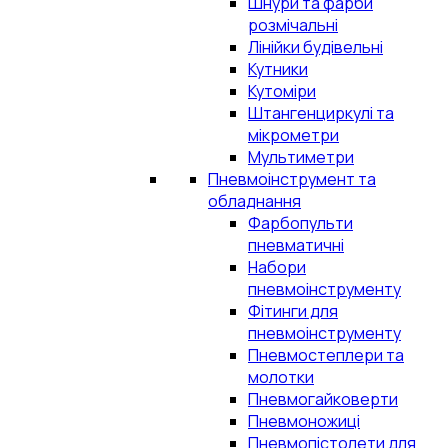
Шнури та фарби
розмічальні
Лінійки будівельні
Кутники
Кутоміри
Штангенциркулі та
мікрометри
Мультиметри
Пневмоінструмент та
обладнання
Фарбопульти
пневматичні
Набори
пневмоінструменту
Фітинги для
пневмоінструменту
Пневмостеплери та
молотки
Пневмогайковерти
Пневмоножиці
Пневмопістолети для