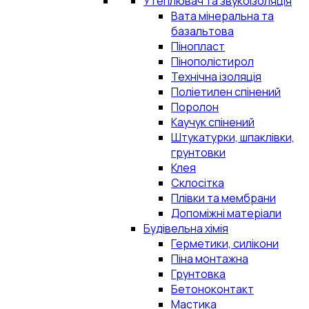
Утеплювач та звукоізоляція
Вата мінеральна та
базальтова
Пінопласт
Пінополістирол
Технічна ізоляція
Поліетилен спінений
Поролон
Каучук спінений
Штукатурки, шпаклівки,
грунтовки
Клея
Склосітка
Плівки та мембрани
Допоміжні матеріали
Будівельна хімія
Герметики, силікони
Піна монтажна
Грунтовка
Бетоноконтакт
Мастика