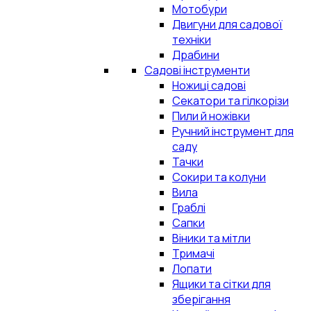
Мотобури
Двигуни для садової
техніки
Драбини
Садові інструменти
Ножиці садові
Секатори та гілкорізи
Пили й ножівки
Ручний інструмент для
саду
Тачки
Сокири та колуни
Вила
Граблі
Сапки
Віники та мітли
Тримачі
Лопати
Ящики та сітки для
зберігання