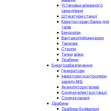
Установки алмазного
свердління
Штукатурні станції
Каретки і кран-балки для
талів
Бензорізи
Вантажопідйомні візки
Такелаж
Стропи
Тачки, візки
Драбини
Енергозабезпечення
Генератори
Інвертори і контролери
заряду АКБ
Акумулятори гелеві
Сонячні електростанції
Сонячні панелі
Драбини
Драбини будівельні