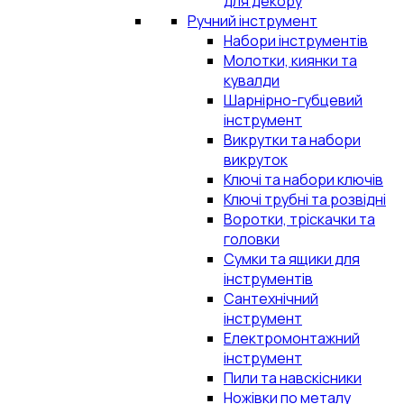
для декору
Ручний інструмент
Набори інструментів
Молотки, киянки та
кувалди
Шарнірно-губцевий
інструмент
Викрутки та набори
викруток
Ключі та набори ключів
Ключі трубні та розвідні
Воротки, тріскачки та
головки
Сумки та ящики для
інструментів
Сантехнічний
інструмент
Електромонтажний
інструмент
Пили та навскісники
Ножівки по металу