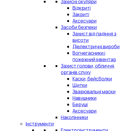
Захисні окуляри
Відкриті
Закриті
Аксесуари
Засоби безпеки
Захист від падіння з
висоти
Діелектричні вироби
Вогнегасники і
пожежний інвентар
Захист голови, обличчя,
органів слуху
Каски, бейсболки
Щитки
Зварювальні маски
Навушники
Беруші
Аксесуари
Наколінники
Інструменти
Електроінструменти