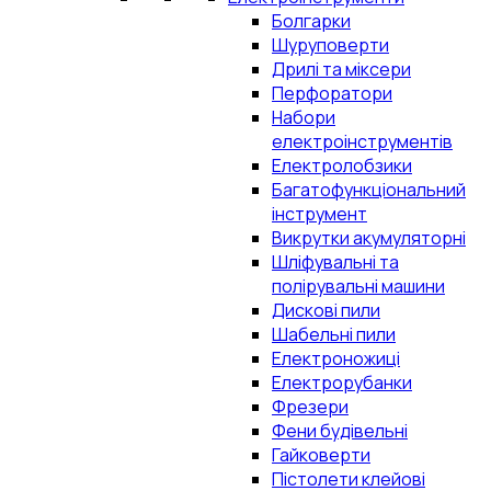
Болгарки
Шуруповерти
Дрилі та міксери
Перфоратори
Набори
електроінструментів
Електролобзики
Багатофункціональний
інструмент
Викрутки акумуляторні
Шліфувальні та
полірувальні машини
Дискові пили
Шабельні пили
Електроножиці
Електрорубанки
Фрезери
Фени будівельні
Гайковерти
Пістолети клейові