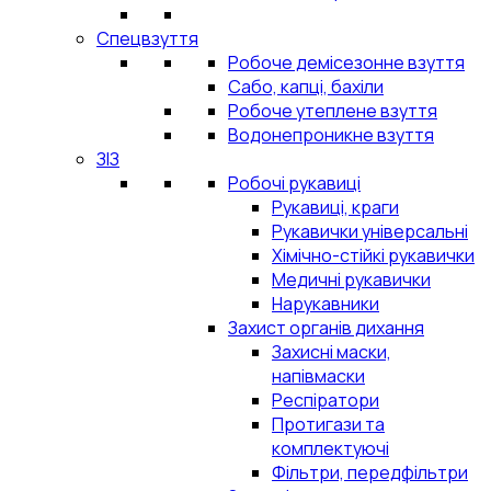
Спецвзуття
Робоче демісезонне взуття
Сабо, капці, бахіли
Робоче утеплене взуття
Водонепроникне взуття
ЗІЗ
Робочі рукавиці
Рукавиці, краги
Рукавички універсальні
Хімічно-стійкі рукавички
Медичні рукавички
Нарукавники
Захист органів дихання
Захисні маски,
напівмаски
Респіратори
Протигази та
комплектуючі
Фільтри, передфільтри