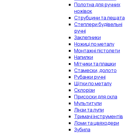
Полотна для ручних
ножівок
Струбцини та лещата
Степлери будівельні
ручні
Заклепники
Ножиці по металу
Монтажні пістолети
Напилки
Мітчики та плашки
Стамески, долото
Рубанки ручні
Щітки по металу
Склорізи
Присоски для скла
Мультитули
Лінзи та лупи
Тримачі інструментів
Ломи та цвяходери
Зубила