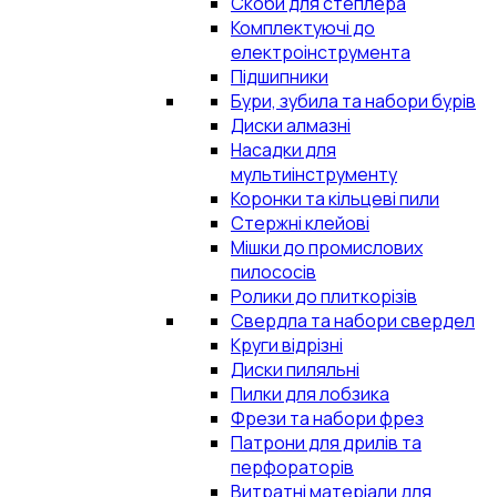
Скоби для степлера
Комплектуючі до
електроінструмента
Підшипники
Бури, зубила та набори бурів
Диски алмазні
Насадки для
мультиінструменту
Коронки та кільцеві пили
Стержні клейові
Мішки до промислових
пилососів
Ролики до плиткорізів
Свердла та набори свердел
Круги відрізні
Диски пиляльні
Пилки для лобзика
Фрези та набори фрез
Патрони для дрилів та
перфораторів
Витратні матеріали для