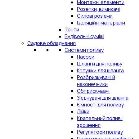
Монтажні елементи
Розетки, вимикачі
Силові роз'єми
Ізоляційні матеріали
Тенти
Будівельні суміші
Садове обладнання
Системи поливу
Насоси
Шланги для поливу
Котушки для шланга
Розбризкувачі й
наконечники
Обприскувачі
З'єднувачі для шланга
Ємності для поливу
Лійки
Крапельний полив і
зрошення
Регулятори поливу
Поліетиленові труби та