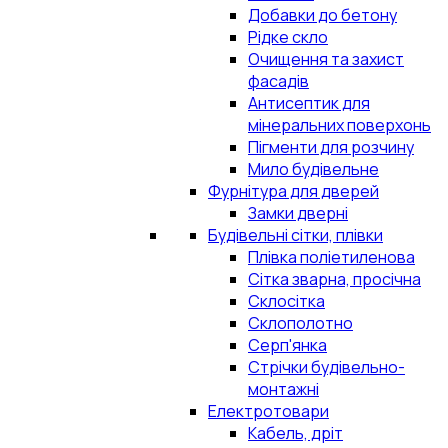
Добавки до бетону
Рідке скло
Очищення та захист
фасадів
Антисептик для
мінеральних поверхонь
Пігменти для розчину
Мило будівельне
Фурнітура для дверей
Замки дверні
Будівельні сітки, плівки
Плівка поліетиленова
Сітка зварна, просічна
Склосітка
Склополотно
Серп'янка
Стрічки будівельно-
монтажні
Електротовари
Кабель, дріт