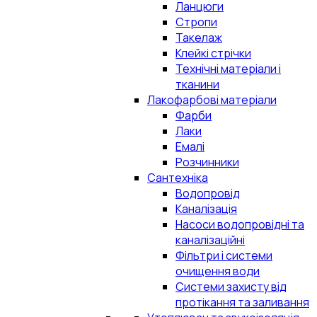
Ланцюги
Стропи
Такелаж
Клейкі стрічки
Технічні матеріали і
тканини
Лакофарбові матеріали
Фарби
Лаки
Емалі
Розчинники
Сантехніка
Водопровід
Каналізація
Насоси водопровідні та
каналізаційні
Фільтри і системи
очищення води
Системи захисту від
протікання та заливання