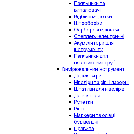
Паяльники та
випалювачі
Відбійні молотки
Штроборізи
Фарборозпилювачі
Степлери електричні
Акумулятори для
інструменту
Паяльники для
пластикових труб
Вимірювальний інструмент
Далекоміри
Нівеліри та рівні лазерні
Штативи для нівелірів
Детектори
Рулетки
Рівні
Маркери та олівці
будівельні
Правила