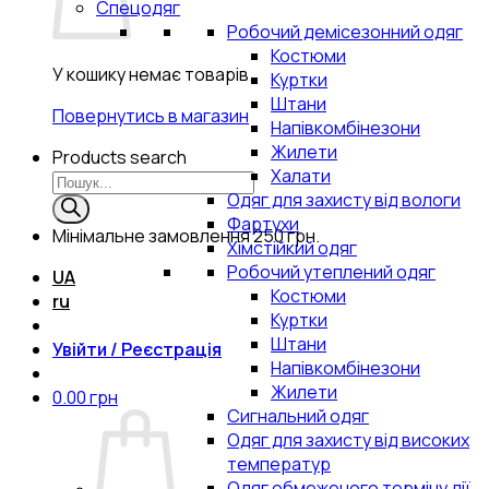
Спецодяг
Робочий демісезонний одяг
Костюми
У кошику немає товарів.
Куртки
Штани
Повернутись в магазин
Напівкомбінезони
Жилети
Products search
Халати
Одяг для захисту від вологи
Фартухи
Мінімальне замовлення
250 грн.
Хімстійкий одяг
Робочий утеплений одяг
UA
Костюми
ru
Куртки
Штани
Увійти / Реєстрація
Напівкомбінезони
Жилети
0.00
грн
Сигнальний одяг
Одяг для захисту від високих
температур
Одяг обмеженого терміну дії