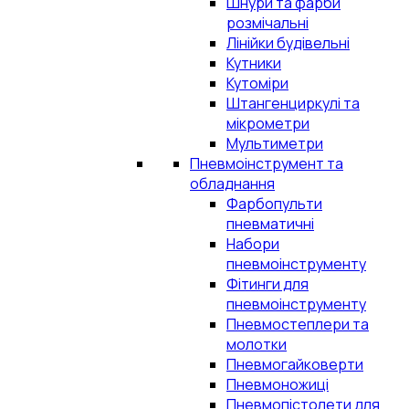
Шнури та фарби
розмічальні
Лінійки будівельні
Кутники
Кутоміри
Штангенциркулі та
мікрометри
Мультиметри
Пневмоінструмент та
обладнання
Фарбопульти
пневматичні
Набори
пневмоінструменту
Фітинги для
пневмоінструменту
Пневмостеплери та
молотки
Пневмогайковерти
Пневмоножиці
Пневмопістолети для