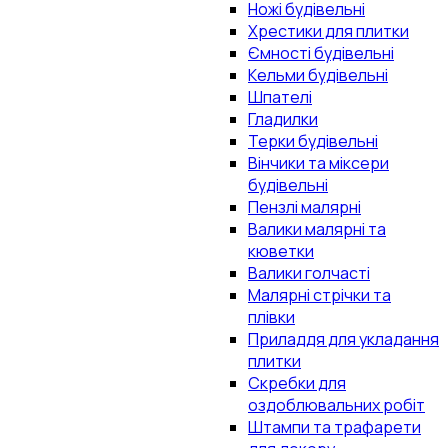
Ножі будівельні
Хрестики для плитки
Ємності будівельні
Кельми будівельні
Шпателі
Гладилки
Терки будівельні
Вінчики та міксери
будівельні
Пензлі малярні
Валики малярні та
кюветки
Валики голчасті
Малярні стрічки та
плівки
Приладдя для укладання
плитки
Скребки для
оздоблювальних робіт
Штампи та трафарети