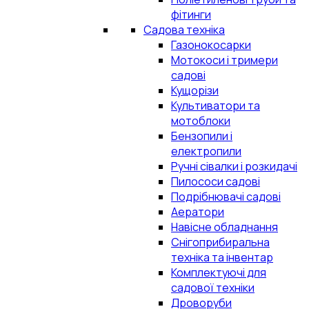
фітинги
Садова техніка
Газонокосарки
Мотокоси і тримери
садові
Кущорізи
Культиватори та
мотоблоки
Бензопили і
електропили
Ручні сівалки і розкидачі
Пилососи садові
Подрібнювачі садові
Аератори
Навісне обладнання
Снігоприбиральна
техніка та інвентар
Комплектуючі для
садової техніки
Дроворуби