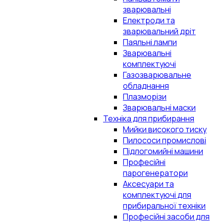
зварювальні
Електроди та
зварювальний дріт
Паяльні лампи
Зварювальні
комплектуючі
Газозварювальне
обладнання
Плазморізи
Зварювальні маски
Техніка для прибирання
Мийки високого тиску
Пилососи промислові
Підлогомийні машини
Професійні
парогенератори
Аксесуари та
комплектуючі для
прибиральної техніки
Професійні засоби для