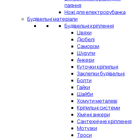
паяння
Ножі для електрорубанка
Будівельні матеріали
Будівельні кріплення
Цвяхи
Дюбелі
Саморізи
Шурупи
Анкери
Куточки кріпильні
Заклепки будівельні
Болти
Гайки
Шайби
Хомути металеві
Кріпильні системи
Хімічні анкери
Сантехнічне кріплення
Мотузки
Троси