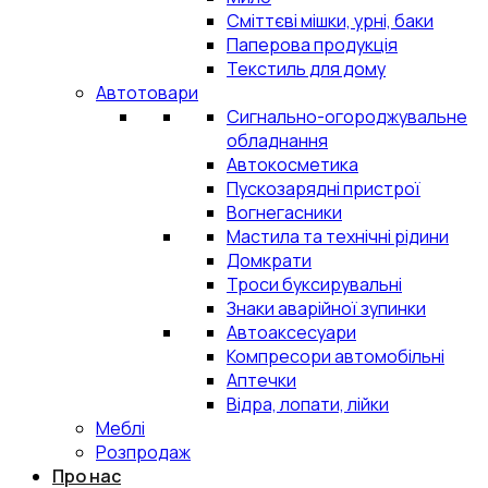
Сміттєві мішки, урні, баки
Паперова продукція
Текстиль для дому
Автотовари
Сигнально-огороджувальне
обладнання
Автокосметика
Пускозарядні пристрої
Вогнегасники
Мастила та технічні рідини
Домкрати
Троси буксирувальні
Знаки аварійної зупинки
Автоаксесуари
Компресори автомобільні
Аптечки
Відра, лопати, лійки
Меблі
Розпродаж
Про нас