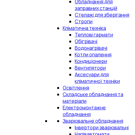
Обладнання для
заправних станцій
Стелажі для зберігання
Стропи
Кліматична техніка
Теплові гармати
Обігрівачі
Водонагрівачі
Котли опалення
Кондиціонери
Вентилятори
Аксесуари для
кліматичної техніки
Освітлення
Складське обладнання та
матеріали
Електромонтажне
обладнання
Зварювальне обладнання
Інвертори зварювальні
Напівавтомати