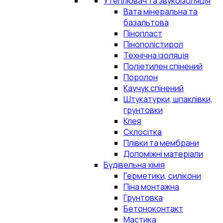
Утеплювач та звукоізоляція
Вата мінеральна та
базальтова
Пінопласт
Пінополістирол
Технічна ізоляція
Поліетилен спінений
Поролон
Каучук спінений
Штукатурки, шпаклівки,
грунтовки
Клея
Склосітка
Плівки та мембрани
Допоміжні матеріали
Будівельна хімія
Герметики, силікони
Піна монтажна
Грунтовка
Бетоноконтакт
Мастика