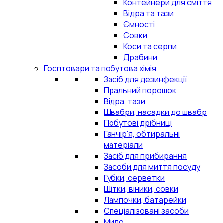
Контейнери для сміття
Відра та тази
Ємності
Совки
Коси та серпи
Драбини
Госптовари та побутова хімія
Засіб для дезинфекції
Пральний порошок
Відра, тази
Швабри, насадки до швабр
Побутові дрібниці
Ганчір'я, обтиральні
матеріали
Засіб для прибирання
Засоби для миття посуду
Губки, серветки
Щітки, віники, совки
Лампочки, батарейки
Спеціалізовані засоби
Мило