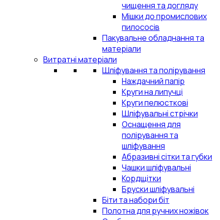
чищення та догляду
Мішки до промислових
пилососів
Пакувальне обладнання та
матеріали
Витратні матеріали
Шліфування та полірування
Наждачний папір
Круги на липучці
Круги пелюсткові
Шліфувальні стрічки
Оснащення для
полірування та
шліфування
Абразивні сітки та губки
Чашки шліфувальні
Кордщітки
Бруски шліфувальні
Біти та набори біт
Полотна для ручних ножівок