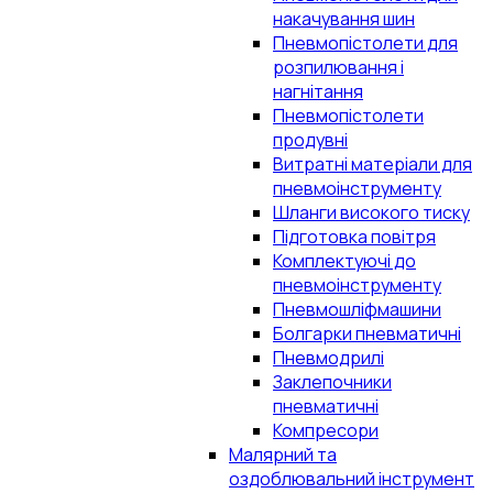
накачування шин
Пневмопістолети для
розпилювання і
нагнітання
Пневмопістолети
продувні
Витратні матеріали для
пневмоінструменту
Шланги високого тиску
Підготовка повітря
Комплектуючі до
пневмоінструменту
Пневмошліфмашини
Болгарки пневматичні
Пневмодрилі
Заклепочники
пневматичні
Компресори
Малярний та
оздоблювальний інструмент