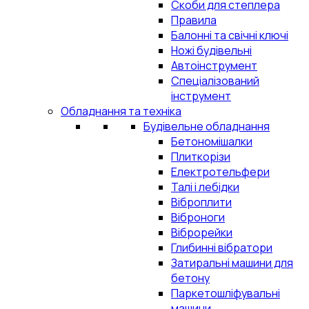
Скоби для степлера
Правила
Балонні та свічні ключі
Ножі будівельні
Автоінструмент
Спеціалізований
інструмент
Обладнання та техніка
Будівельне обладнання
Бетономішалки
Плиткорізи
Електротельфери
Талі і лебідки
Віброплити
Віброноги
Віброрейки
Глибинні вібратори
Затиральні машини для
бетону
Паркетошліфувальні
машини