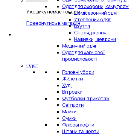
Одяг для охорони, камуфляж
У кошику немає товарів.
Демісезонний одяг
Утеплений одяг
Повернутись в магазин
Взуття
Спорядження
Нашивки, шеврони
Медичний одяг
Одяг для харчової
промисловості
Одяг
Головні убори
Жилетки
Худі
Вітровки
Футболки, трикотаж
Світшоти
Майки
Сумки
Флісові кофти
Штани та шорти