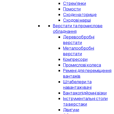
Стрем'янки
Помости
Сходи на горище
Сходові марші
Верстати та промислове
обладнання
Деревообробні
верстати
Металообробні
верстати
Компресори
Промислові колеса
Ремені для переміщення
вантажів
Штабелери та
навантажувачі
Вантажопідйомні візки
Інструментальні столи
та верстаки
Двигуни