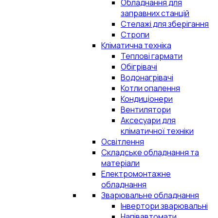
Обладнання для
заправних станцій
Стелажі для зберігання
Стропи
Кліматична техніка
Теплові гармати
Обігрівачі
Водонагрівачі
Котли опалення
Кондиціонери
Вентилятори
Аксесуари для
кліматичної техніки
Освітлення
Складське обладнання та
матеріали
Електромонтажне
обладнання
Зварювальне обладнання
Інвертори зварювальні
Напівавтомати