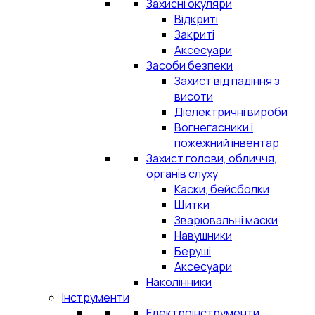
Захисні окуляри
Відкриті
Закриті
Аксесуари
Засоби безпеки
Захист від падіння з
висоти
Діелектричні вироби
Вогнегасники і
пожежний інвентар
Захист голови, обличчя,
органів слуху
Каски, бейсболки
Щитки
Зварювальні маски
Навушники
Беруші
Аксесуари
Наколінники
Інструменти
Електроінструменти