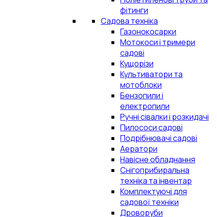
фітинги
Садова техніка
Газонокосарки
Мотокоси і тримери
садові
Кущорізи
Культиватори та
мотоблоки
Бензопили і
електропили
Ручні сівалки і розкидачі
Пилососи садові
Подрібнювачі садові
Аератори
Навісне обладнання
Снігоприбиральна
техніка та інвентар
Комплектуючі для
садової техніки
Дроворуби