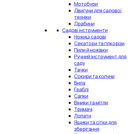
Мотобури
Двигуни для садової
техніки
Драбини
Садові інструменти
Ножиці садові
Секатори та гілкорізи
Пили й ножівки
Ручний інструмент для
саду
Тачки
Сокири та колуни
Вила
Граблі
Сапки
Віники та мітли
Тримачі
Лопати
Ящики та сітки для
зберігання