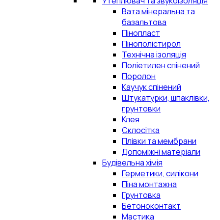
Утеплювач та звукоізоляція
Вата мінеральна та
базальтова
Пінопласт
Пінополістирол
Технічна ізоляція
Поліетилен спінений
Поролон
Каучук спінений
Штукатурки, шпаклівки,
грунтовки
Клея
Склосітка
Плівки та мембрани
Допоміжні матеріали
Будівельна хімія
Герметики, силікони
Піна монтажна
Грунтовка
Бетоноконтакт
Мастика