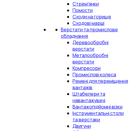
Стрем'янки
Помости
Сходи на горище
Сходові марші
Верстати та промислове
обладнання
Деревообробні
верстати
Металообробні
верстати
Компресори
Промислові колеса
Ремені для переміщення
вантажів
Штабелери та
навантажувачі
Вантажопідйомні візки
Інструментальні столи
та верстаки
Двигуни