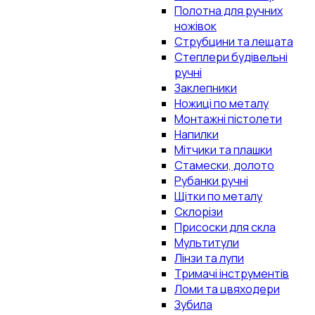
Полотна для ручних
ножівок
Струбцини та лещата
Степлери будівельні
ручні
Заклепники
Ножиці по металу
Монтажні пістолети
Напилки
Мітчики та плашки
Стамески, долото
Рубанки ручні
Щітки по металу
Склорізи
Присоски для скла
Мультитули
Лінзи та лупи
Тримачі інструментів
Ломи та цвяходери
Зубила