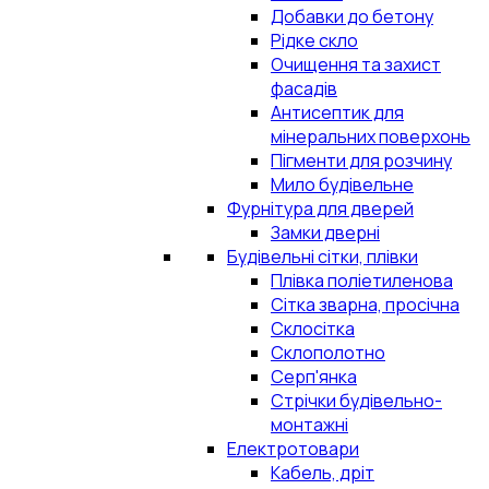
Добавки до бетону
Рідке скло
Очищення та захист
фасадів
Антисептик для
мінеральних поверхонь
Пігменти для розчину
Мило будівельне
Фурнітура для дверей
Замки дверні
Будівельні сітки, плівки
Плівка поліетиленова
Сітка зварна, просічна
Склосітка
Склополотно
Серп'янка
Стрічки будівельно-
монтажні
Електротовари
Кабель, дріт