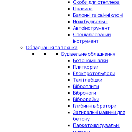
Скоби для степлера
Правила
Балонні та свічні ключі
Ножі будівельні
Автоінструмент
Спеціалізований
інструмент
Обладнання та техніка
Будівельне обладнання
Бетономішалки
Плиткорізи
Електротельфери
Талі і лебідки
Віброплити
Віброноги
Віброрейки
Глибинні вібратори
Затиральні машини для
бетону
Паркетошліфувальні
машини