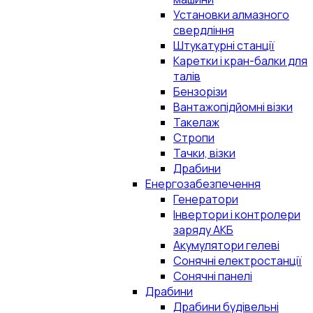
Установки алмазного
свердління
Штукатурні станції
Каретки і кран-балки для
талів
Бензорізи
Вантажопідйомні візки
Такелаж
Стропи
Тачки, візки
Драбини
Енергозабезпечення
Генератори
Інвертори і контролери
заряду АКБ
Акумулятори гелеві
Сонячні електростанції
Сонячні панелі
Драбини
Драбини будівельні