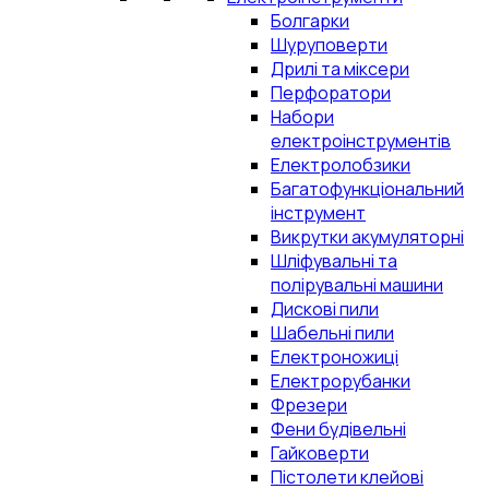
Болгарки
Шуруповерти
Дрилі та міксери
Перфоратори
Набори
електроінструментів
Електролобзики
Багатофункціональний
інструмент
Викрутки акумуляторні
Шліфувальні та
полірувальні машини
Дискові пили
Шабельні пили
Електроножиці
Електрорубанки
Фрезери
Фени будівельні
Гайковерти
Пістолети клейові