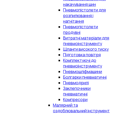
накачування шин
Пневмопістолети для
розпилювання і
нагнітання
Пневмопістолети
продувні
Витратні матеріали для
пневмоінструменту
Шланги високого тиску
Підготовка повітря
Комплектуючі до
пневмоінструменту
Пневмошліфмашини
Болгарки пневматичні
Пневмодрилі
Заклепочники
пневматичні
Компресори
Малярний та
оздоблювальний інструмент