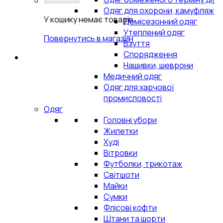
Одяг для охорони, камуфляж
У кошику немає товарів.
Демісезонний одяг
Утеплений одяг
Повернутись в магазин
Взуття
Спорядження
Нашивки, шеврони
Медичний одяг
Одяг для харчової
промисловості
Одяг
Головні убори
Жилетки
Худі
Вітровки
Футболки, трикотаж
Світшоти
Майки
Сумки
Флісові кофти
Штани та шорти