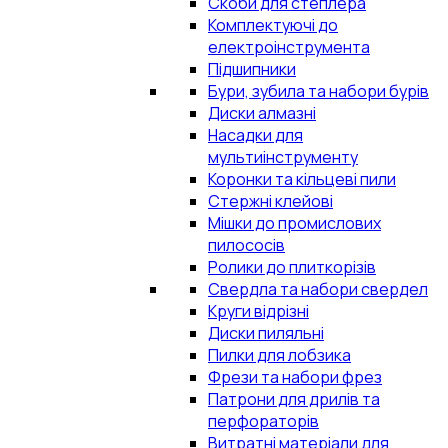
Скоби для степлера
Комплектуючі до
електроінструмента
Підшипники
Бури, зубила та набори бурів
Диски алмазні
Насадки для
мультиінструменту
Коронки та кільцеві пили
Стержні клейові
Мішки до промислових
пилососів
Ролики до плиткорізів
Свердла та набори свердел
Круги відрізні
Диски пиляльні
Пилки для лобзика
Фрези та набори фрез
Патрони для дрилів та
перфораторів
Витратні матеріали для