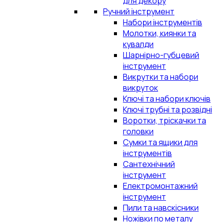
для декору
Ручний інструмент
Набори інструментів
Молотки, киянки та
кувалди
Шарнірно-губцевий
інструмент
Викрутки та набори
викруток
Ключі та набори ключів
Ключі трубні та розвідні
Воротки, тріскачки та
головки
Сумки та ящики для
інструментів
Сантехнічний
інструмент
Електромонтажний
інструмент
Пили та навскісники
Ножівки по металу