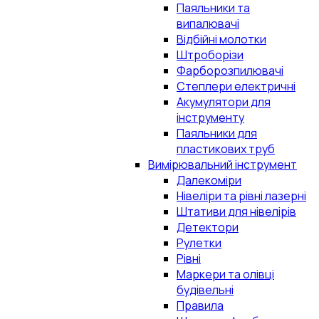
Паяльники та
випалювачі
Відбійні молотки
Штроборізи
Фарборозпилювачі
Степлери електричні
Акумулятори для
інструменту
Паяльники для
пластикових труб
Вимірювальний інструмент
Далекоміри
Нівеліри та рівні лазерні
Штативи для нівелірів
Детектори
Рулетки
Рівні
Маркери та олівці
будівельні
Правила