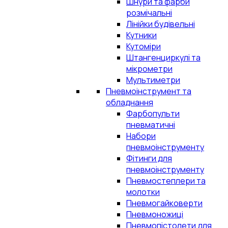
Шнури та фарби
розмічальні
Лінійки будівельні
Кутники
Кутоміри
Штангенциркулі та
мікрометри
Мультиметри
Пневмоінструмент та
обладнання
Фарбопульти
пневматичні
Набори
пневмоінструменту
Фітинги для
пневмоінструменту
Пневмостеплери та
молотки
Пневмогайковерти
Пневмоножиці
Пневмопістолети для