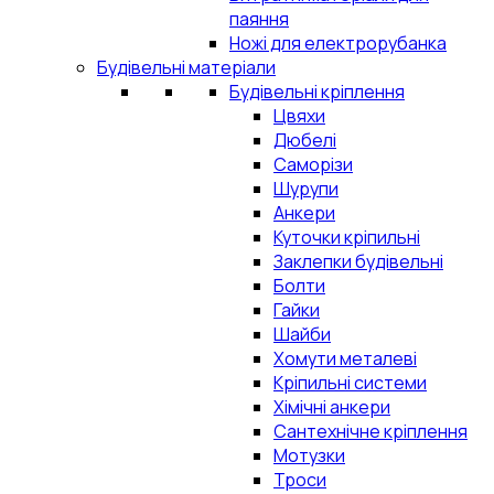
паяння
Ножі для електрорубанка
Будівельні матеріали
Будівельні кріплення
Цвяхи
Дюбелі
Саморізи
Шурупи
Анкери
Куточки кріпильні
Заклепки будівельні
Болти
Гайки
Шайби
Хомути металеві
Кріпильні системи
Хімічні анкери
Сантехнічне кріплення
Мотузки
Троси