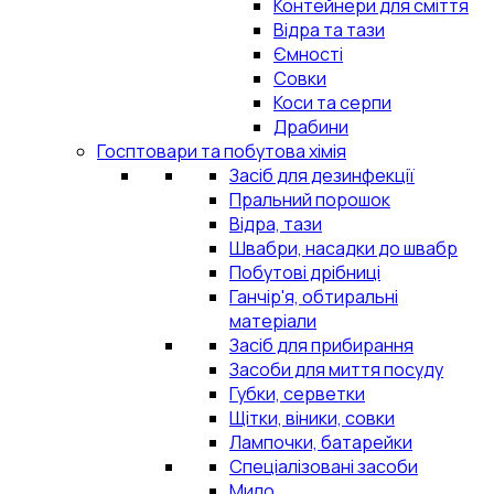
Контейнери для сміття
Відра та тази
Ємності
Совки
Коси та серпи
Драбини
Госптовари та побутова хімія
Засіб для дезинфекції
Пральний порошок
Відра, тази
Швабри, насадки до швабр
Побутові дрібниці
Ганчір'я, обтиральні
матеріали
Засіб для прибирання
Засоби для миття посуду
Губки, серветки
Щітки, віники, совки
Лампочки, батарейки
Спеціалізовані засоби
Мило