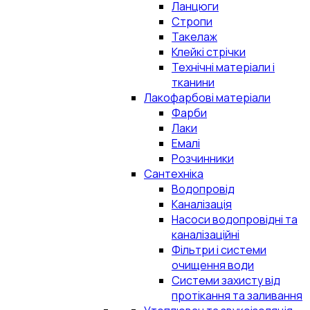
Ланцюги
Стропи
Такелаж
Клейкі стрічки
Технічні матеріали і
тканини
Лакофарбові матеріали
Фарби
Лаки
Емалі
Розчинники
Сантехніка
Водопровід
Каналізація
Насоси водопровідні та
каналізаційні
Фільтри і системи
очищення води
Системи захисту від
протікання та заливання