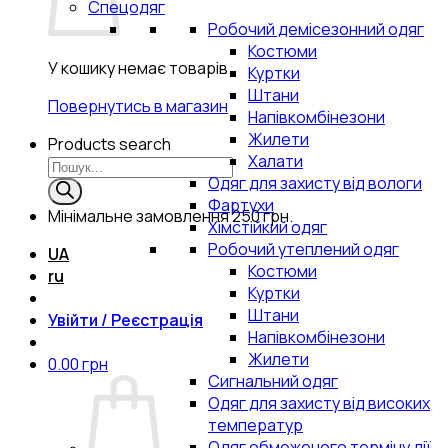
Спецодяг
Робочий демісезонний одяг
Костюми
У кошику немає товарів.
Куртки
Штани
Повернутись в магазин
Напівкомбінезони
Жилети
Products search
Халати
Одяг для захисту від вологи
Фартухи
Мінімальне замовлення
250 грн.
Хімстійкий одяг
Робочий утеплений одяг
UA
Костюми
ru
Куртки
Штани
Увійти / Реєстрація
Напівкомбінезони
Жилети
0.00
грн
Сигнальний одяг
Одяг для захисту від високих
температур
Одяг обмеженого терміну дії