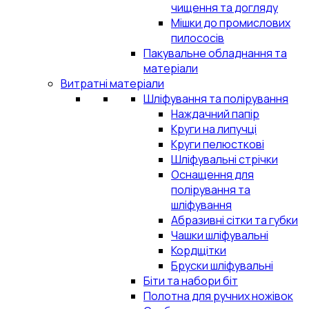
чищення та догляду
Мішки до промислових
пилососів
Пакувальне обладнання та
матеріали
Витратні матеріали
Шліфування та полірування
Наждачний папір
Круги на липучці
Круги пелюсткові
Шліфувальні стрічки
Оснащення для
полірування та
шліфування
Абразивні сітки та губки
Чашки шліфувальні
Кордщітки
Бруски шліфувальні
Біти та набори біт
Полотна для ручних ножівок