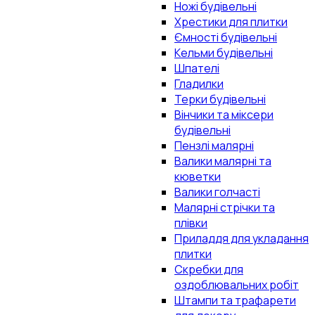
Ножі будівельні
Хрестики для плитки
Ємності будівельні
Кельми будівельні
Шпателі
Гладилки
Терки будівельні
Вінчики та міксери
будівельні
Пензлі малярні
Валики малярні та
кюветки
Валики голчасті
Малярні стрічки та
плівки
Приладдя для укладання
плитки
Скребки для
оздоблювальних робіт
Штампи та трафарети