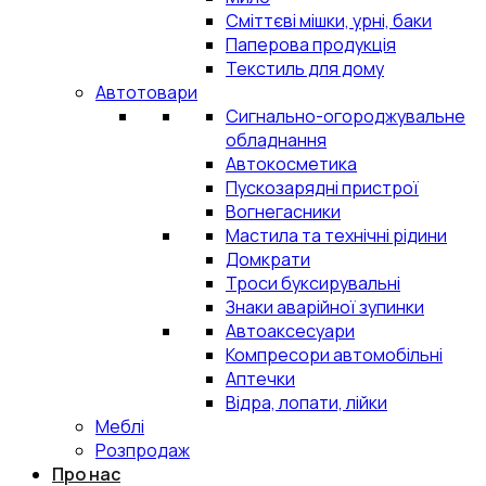
Сміттєві мішки, урні, баки
Паперова продукція
Текстиль для дому
Автотовари
Сигнально-огороджувальне
обладнання
Автокосметика
Пускозарядні пристрої
Вогнегасники
Мастила та технічні рідини
Домкрати
Троси буксирувальні
Знаки аварійної зупинки
Автоаксесуари
Компресори автомобільні
Аптечки
Відра, лопати, лійки
Меблі
Розпродаж
Про нас