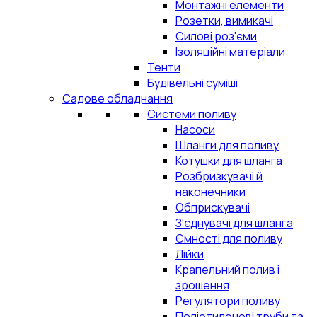
Монтажні елементи
Розетки, вимикачі
Силові роз'єми
Ізоляційні матеріали
Тенти
Будівельні суміші
Садове обладнання
Системи поливу
Насоси
Шланги для поливу
Котушки для шланга
Розбризкувачі й
наконечники
Обприскувачі
З'єднувачі для шланга
Ємності для поливу
Лійки
Крапельний полив і
зрошення
Регулятори поливу
Поліетиленові труби та