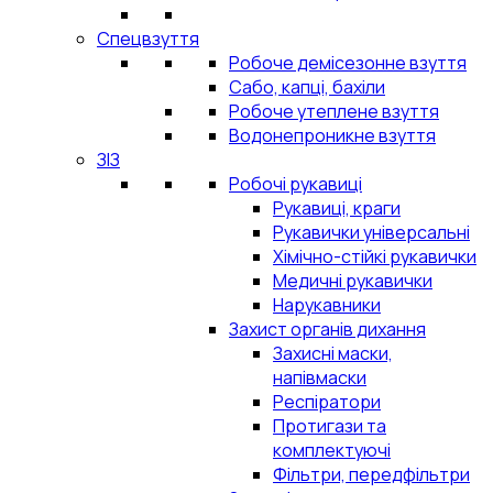
Спецвзуття
Робоче демісезонне взуття
Сабо, капці, бахіли
Робоче утеплене взуття
Водонепроникне взуття
ЗІЗ
Робочі рукавиці
Рукавиці, краги
Рукавички універсальні
Хімічно-стійкі рукавички
Медичні рукавички
Нарукавники
Захист органів дихання
Захисні маски,
напівмаски
Респіратори
Протигази та
комплектуючі
Фільтри, передфільтри