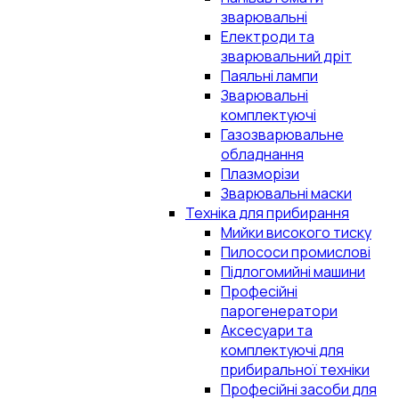
зварювальні
Електроди та
зварювальний дріт
Паяльні лампи
Зварювальні
комплектуючі
Газозварювальне
обладнання
Плазморізи
Зварювальні маски
Техніка для прибирання
Мийки високого тиску
Пилососи промислові
Підлогомийні машини
Професійні
парогенератори
Аксесуари та
комплектуючі для
прибиральної техніки
Професійні засоби для