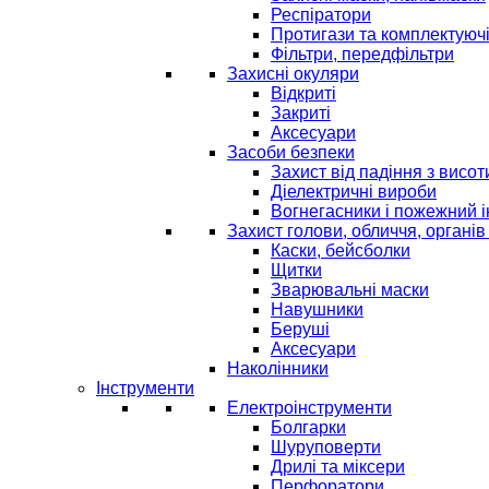
Респіратори
Протигази та комплектуюч
Фільтри, передфільтри
Захисні окуляри
Відкриті
Закриті
Аксесуари
Засоби безпеки
Захист від падіння з висот
Діелектричні вироби
Вогнегасники і пожежний 
Захист голови, обличчя, органів
Каски, бейсболки
Щитки
Зварювальні маски
Навушники
Беруші
Аксесуари
Наколінники
Інструменти
Електроінструменти
Болгарки
Шуруповерти
Дрилі та міксери
Перфоратори