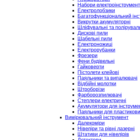
Набори електроінструмент
Електролобзики
Багатофункціональний інс
Викрутки акумуляторні
Шліфувальні та полірувал
Дискові пили
Шабельні пили
Електроножиці
Електрорубанки
Фрезери
Фени будівельні
Гайковерти
Пістолети клейові
Паяльники та випалювачі
Відбійні молотки
Штроборізи
Фарборозпилювачі
Степлери електричні
Акумулятори для інструме
Паяльники для пластикови
Вимірювальний інструмент
Далекоміри
Нівеліри та рівні лазерні
Штативи для нівелірів
Детектори