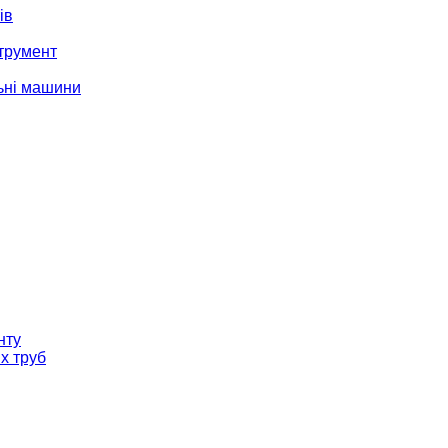
ів
трумент
ьні машини
нту
х труб