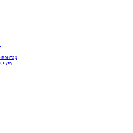
і
и
інвентар
 слуху