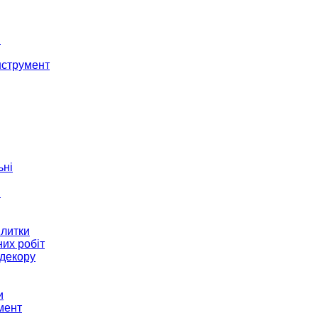
і
нструмент
ьні
и
плитки
их робіт
декору
и
мент