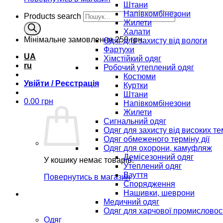
Штани
Напівкомбінезони
Products search
Жилети
Халати
Мінімальне замовлення
250 грн.
Одяг для захисту від вологи
Фартухи
UA
Хімстійкий одяг
ru
Робочий утеплений одяг
Костюми
Увійти / Реєстрація
Куртки
Штани
0.00
грн
Напівкомбінезони
Жилети
Сигнальний одяг
Одяг для захисту від високих т
Одяг обмеженого терміну дії
Одяг для охорони, камуфляж
Демісезонний одяг
У кошику немає товарів.
Утеплений одяг
Взуття
Повернутись в магазин
Спорядження
Нашивки, шеврони
Медичний одяг
Одяг для харчової промисловос
Одяг