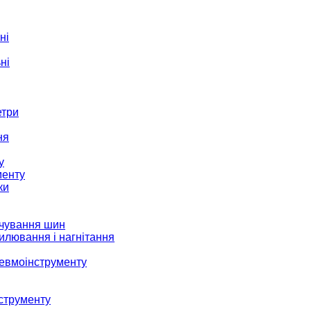
ні
ні
етри
ня
у
менту
ки
ачування шин
илювання і нагнітання
невмоінструменту
струменту