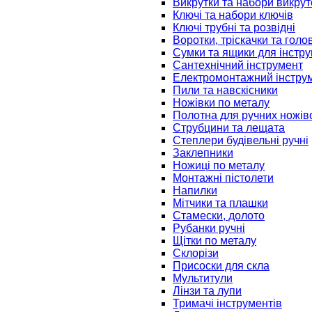
Викрутки та набори викрут
Ключі та набори ключів
Ключі трубні та розвідні
Воротки, тріскачки та голо
Сумки та ящики для інстру
Сантехнічний інструмент
Електромонтажний інстру
Пили та навскісники
Ножівки по металу
Полотна для ручних ножів
Струбцини та лещата
Степлери будівельні ручні
Заклепники
Ножиці по металу
Монтажні пістолети
Напилки
Мітчики та плашки
Стамески, долото
Рубанки ручні
Щітки по металу
Склорізи
Присоски для скла
Мультитули
Лінзи та лупи
Тримачі інструментів