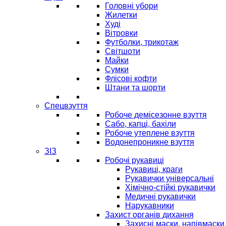
Головні убори
Жилетки
Худі
Вітровки
Футболки, трикотаж
Світшоти
Майки
Сумки
Флісові кофти
Штани та шорти
Спецвзуття
Робоче демісезонне взуття
Сабо, капці, бахіли
Робоче утеплене взуття
Водонепроникне взуття
ЗІЗ
Робочі рукавиці
Рукавиці, краги
Рукавички універсальні
Хімічно-стійкі рукавички
Медичні рукавички
Нарукавники
Захист органів дихання
Захисні маски, напівмаски