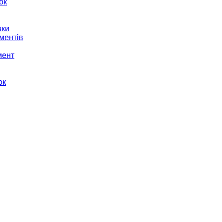
ок
вки
ментів
мент
ок