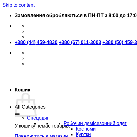
Skip to content
Замовлення обробляються в ПН-ПТ з 8:00 до 17:0
+380 (44) 459-4830
+380 (67) 011-3003
+380 (50) 459-
Кошик
All Categories
Спецодяг
Робочий демісезонний одяг
У кошику немає товарів.
Костюми
Куртки
Повернутись в магазин