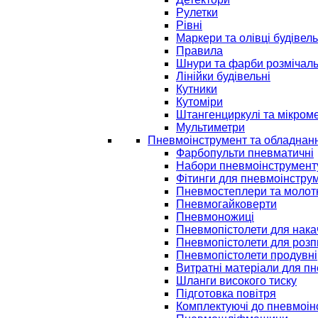
Рулетки
Рівні
Маркери та олівці будівель
Правила
Шнури та фарби розмічаль
Лінійки будівельні
Кутники
Кутоміри
Штангенциркулі та мікром
Мультиметри
Пневмоінструмент та обладнан
Фарбопульти пневматичні
Набори пневмоінструмент
Фітинги для пневмоінстру
Пневмостеплери та молот
Пневмогайковерти
Пневмоножиці
Пневмопістолети для нак
Пневмопістолети для розп
Пневмопістолети продувні
Витратні матеріали для п
Шланги високого тиску
Підготовка повітря
Комплектуючі до пневмоін