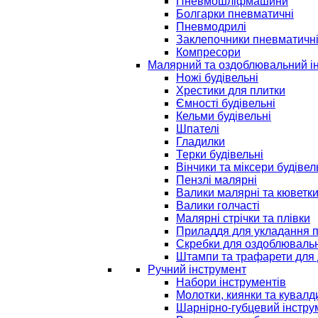
Пневмошліфмашини
Болгарки пневматичні
Пневмодрилі
Заклепочники пневматичн
Компресори
Малярний та оздоблювальний і
Ножі будівельні
Хрестики для плитки
Ємності будівельні
Кельми будівельні
Шпателі
Гладилки
Терки будівельні
Вінчики та міксери будівел
Пензлі малярні
Валики малярні та кюветк
Валики голчасті
Малярні стрічки та плівки
Приладдя для укладання 
Скребки для оздоблювальн
Штампи та трафарети для 
Ручний інструмент
Набори інструментів
Молотки, киянки та кувалд
Шарнірно-губцевий інстру