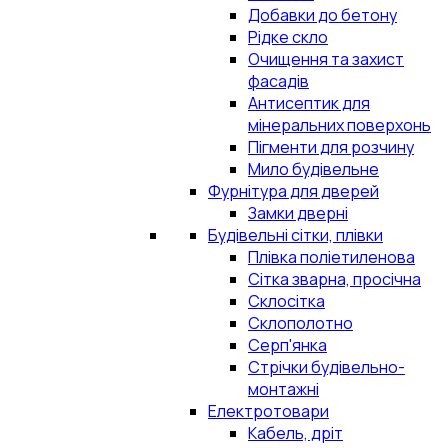
Добавки до бетону
Рідке скло
Очищення та захист
фасадів
Антисептик для
мінеральних поверхонь
Пігменти для розчину
Мило будівельне
Фурнітура для дверей
Замки дверні
Будівельні сітки, плівки
Плівка поліетиленова
Сітка зварна, просічна
Склосітка
Склополотно
Серп'янка
Стрічки будівельно-
монтажні
Електротовари
Кабель, дріт