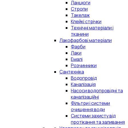
Ланцюги
Стропи
Такелаж
Клейкі стрічки
Технічні матеріали і
тканини
Лакофарбові матеріали
Фарби
Лаки
Емалі
Розчинники
Сантехніка
Водопровід
Каналізація
Насоси водопровідні та
каналізаційні
Фільтри і системи
очищення води
Системи захисту від
протікання та заливання