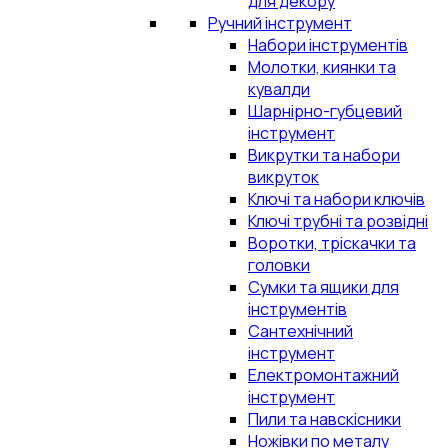
для декору
Ручний інструмент
Набори інструментів
Молотки, киянки та
кувалди
Шарнірно-губцевий
інструмент
Викрутки та набори
викруток
Ключі та набори ключів
Ключі трубні та розвідні
Воротки, тріскачки та
головки
Сумки та ящики для
інструментів
Сантехнічний
інструмент
Електромонтажний
інструмент
Пили та навскісники
Ножівки по металу