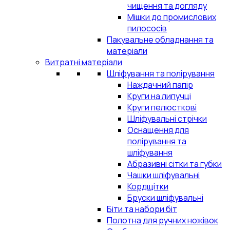
чищення та догляду
Мішки до промислових
пилососів
Пакувальне обладнання та
матеріали
Витратні матеріали
Шліфування та полірування
Наждачний папір
Круги на липучці
Круги пелюсткові
Шліфувальні стрічки
Оснащення для
полірування та
шліфування
Абразивні сітки та губки
Чашки шліфувальні
Кордщітки
Бруски шліфувальні
Біти та набори біт
Полотна для ручних ножівок