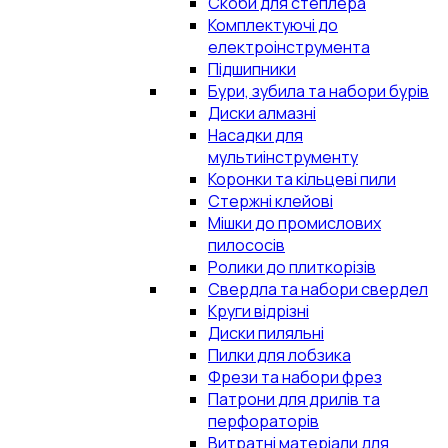
Скоби для степлера
Комплектуючі до
електроінструмента
Підшипники
Бури, зубила та набори бурів
Диски алмазні
Насадки для
мультиінструменту
Коронки та кільцеві пили
Стержні клейові
Мішки до промислових
пилососів
Ролики до плиткорізів
Свердла та набори свердел
Круги відрізні
Диски пиляльні
Пилки для лобзика
Фрези та набори фрез
Патрони для дрилів та
перфораторів
Витратні матеріали для