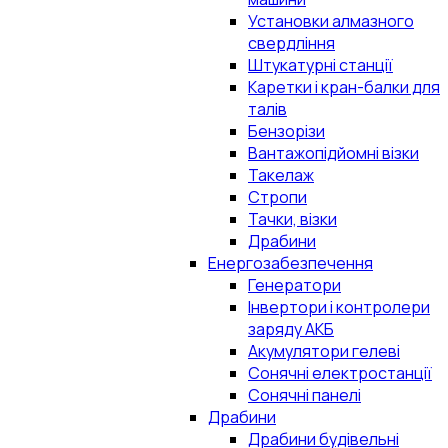
Установки алмазного
свердління
Штукатурні станції
Каретки і кран-балки для
талів
Бензорізи
Вантажопідйомні візки
Такелаж
Стропи
Тачки, візки
Драбини
Енергозабезпечення
Генератори
Інвертори і контролери
заряду АКБ
Акумулятори гелеві
Сонячні електростанції
Сонячні панелі
Драбини
Драбини будівельні