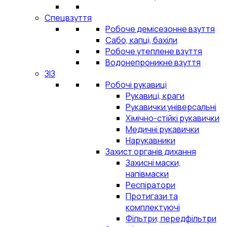
Спецвзуття
Робоче демісезонне взуття
Сабо, капці, бахіли
Робоче утеплене взуття
Водонепроникне взуття
ЗІЗ
Робочі рукавиці
Рукавиці, краги
Рукавички універсальні
Хімічно-стійкі рукавички
Медичні рукавички
Нарукавники
Захист органів дихання
Захисні маски,
напівмаски
Респіратори
Протигази та
комплектуючі
Фільтри, передфільтри