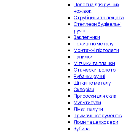
Полотна для ручних
ножівок
Струбцини та лещата
Степлери будівельні
ручні
Заклепники
Ножиці по металу
Монтажні пістолети
Напилки
Мітчики та плашки
Стамески, долото
Рубанки ручні
Щітки по металу
Склорізи
Присоски для скла
Мультитули
Лінзи та лупи
Тримачі інструментів
Ломи та цвяходери
Зубила