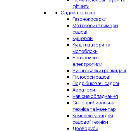
фітинги
Садова техніка
Газонокосарки
Мотокоси і тримери
садові
Кущорізи
Культиватори та
мотоблоки
Бензопили і
електропили
Ручні сівалки і розкидачі
Пилососи садові
Подрібнювачі садові
Аератори
Навісне обладнання
Снігоприбиральна
техніка та інвентар
Комплектуючі для
садової техніки
Дроворуби