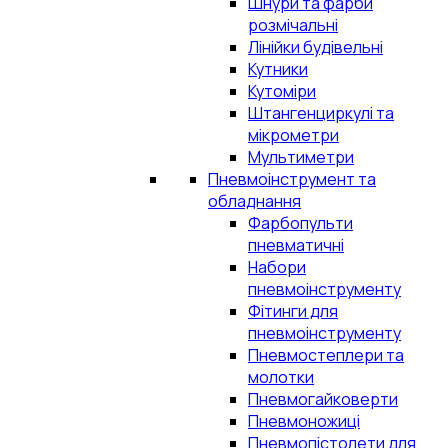
Шнури та фарби
розмічальні
Лінійки будівельні
Кутники
Кутоміри
Штангенциркулі та
мікрометри
Мультиметри
Пневмоінструмент та
обладнання
Фарбопульти
пневматичні
Набори
пневмоінструменту
Фітинги для
пневмоінструменту
Пневмостеплери та
молотки
Пневмогайковерти
Пневмоножиці
Пневмопістолети для