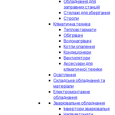
Обладнання для
заправних станцій
Стелажі для зберігання
Стропи
Кліматична техніка
Теплові гармати
Обігрівачі
Водонагрівачі
Котли опалення
Кондиціонери
Вентилятори
Аксесуари для
кліматичної техніки
Освітлення
Складське обладнання та
матеріали
Електромонтажне
обладнання
Зварювальне обладнання
Інвертори зварювальні
Напівавтомати