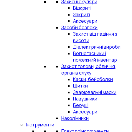
Захисні окуляри
Відкриті
Закриті
Аксесуари
Засоби безпеки
Захист від падіння з
висоти
Діелектричні вироби
Вогнегасники і
пожежний інвентар
Захист голови, обличчя,
органів слуху
Каски, бейсболки
Щитки
Зварювальні маски
Навушники
Беруші
Аксесуари
Наколінники
Інструменти
Електроінструменти