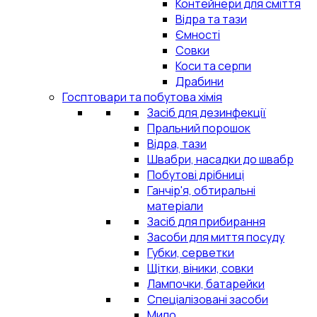
Контейнери для сміття
Відра та тази
Ємності
Совки
Коси та серпи
Драбини
Госптовари та побутова хімія
Засіб для дезинфекції
Пральний порошок
Відра, тази
Швабри, насадки до швабр
Побутові дрібниці
Ганчір'я, обтиральні
матеріали
Засіб для прибирання
Засоби для миття посуду
Губки, серветки
Щітки, віники, совки
Лампочки, батарейки
Спеціалізовані засоби
Мило