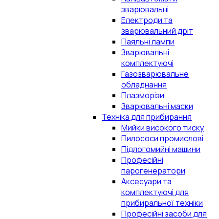
зварювальні
Електроди та
зварювальний дріт
Паяльні лампи
Зварювальні
комплектуючі
Газозварювальне
обладнання
Плазморізи
Зварювальні маски
Техніка для прибирання
Мийки високого тиску
Пилососи промислові
Підлогомийні машини
Професійні
парогенератори
Аксесуари та
комплектуючі для
прибиральної техніки
Професійні засоби для