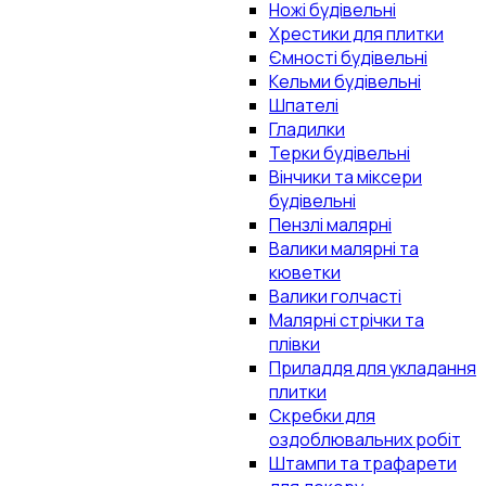
Ножі будівельні
Хрестики для плитки
Ємності будівельні
Кельми будівельні
Шпателі
Гладилки
Терки будівельні
Вінчики та міксери
будівельні
Пензлі малярні
Валики малярні та
кюветки
Валики голчасті
Малярні стрічки та
плівки
Приладдя для укладання
плитки
Скребки для
оздоблювальних робіт
Штампи та трафарети