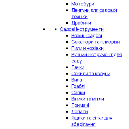
Мотобури
Двигуни для садової
техніки
Драбини
Садові інструменти
Ножиці садові
Секатори та гілкорізи
Пили й ножівки
Ручний інструмент для
саду
Тачки
Сокири та колуни
Вила
Граблі
Сапки
Віники та мітли
Тримачі
Лопати
Ящики та сітки для
зберігання