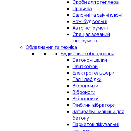
Скоби для степлера
Правила
Балонні та свічні ключі
Ножі будівельні
Автоінструмент
Спеціалізований
інструмент
Обладнання та техніка
Будівельне обладнання
Бетономішалки
Плиткорізи
Електротельфери
Талі і лебідки
Віброплити
Віброноги
Віброрейки
Глибинні вібратори
Затиральні машини для
бетону
Паркетошліфувальні
машини