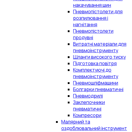
накачування шин
Пневмопістолети для
розпилювання і
нагнітання
Пневмопістолети
продувні
Витратні матеріали для
пневмоінструменту
Шланги високого тиску
Підготовка повітря
Комплектуючі до
пневмоінструменту
Пневмошліфмашини
Болгарки пневматичні
Пневмодрилі
Заклепочники
пневматичні
Компресори
Малярний та
оздоблювальний інструмент