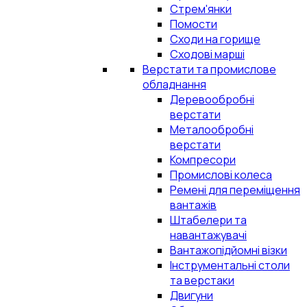
Стрем'янки
Помости
Сходи на горище
Сходові марші
Верстати та промислове
обладнання
Деревообробні
верстати
Металообробні
верстати
Компресори
Промислові колеса
Ремені для переміщення
вантажів
Штабелери та
навантажувачі
Вантажопідйомні візки
Інструментальні столи
та верстаки
Двигуни