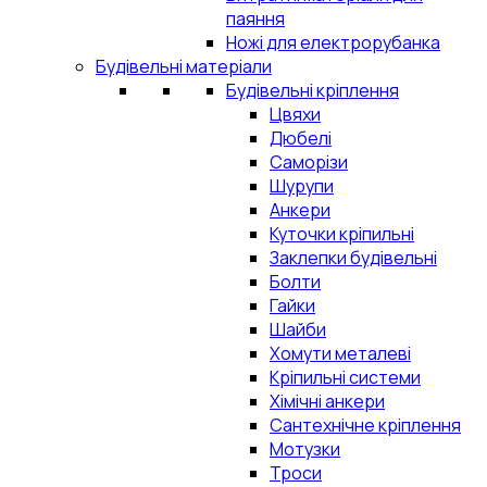
паяння
Ножі для електрорубанка
Будівельні матеріали
Будівельні кріплення
Цвяхи
Дюбелі
Саморізи
Шурупи
Анкери
Куточки кріпильні
Заклепки будівельні
Болти
Гайки
Шайби
Хомути металеві
Кріпильні системи
Хімічні анкери
Сантехнічне кріплення
Мотузки
Троси