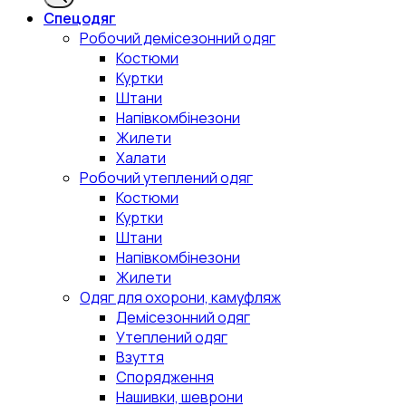
Спецодяг
Робочий демісезонний одяг
Костюми
Куртки
Штани
Напівкомбінезони
Жилети
Халати
Робочий утеплений одяг
Костюми
Куртки
Штани
Напівкомбінезони
Жилети
Одяг для охорони, камуфляж
Демісезонний одяг
Утеплений одяг
Взуття
Спорядження
Нашивки, шеврони