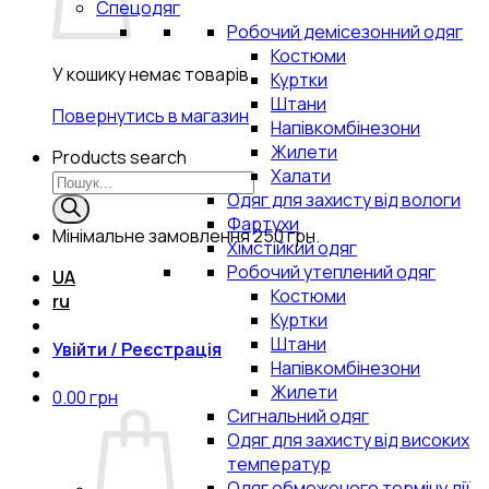
Спецодяг
Робочий демісезонний одяг
Костюми
У кошику немає товарів.
Куртки
Штани
Повернутись в магазин
Напівкомбінезони
Жилети
Products search
Халати
Одяг для захисту від вологи
Фартухи
Мінімальне замовлення
250 грн.
Хімстійкий одяг
Робочий утеплений одяг
UA
Костюми
ru
Куртки
Штани
Увійти / Реєстрація
Напівкомбінезони
Жилети
0.00
грн
Сигнальний одяг
Одяг для захисту від високих
температур
Одяг обмеженого терміну дії