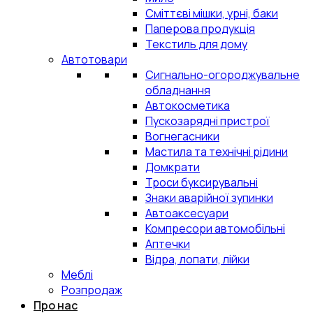
Сміттєві мішки, урні, баки
Паперова продукція
Текстиль для дому
Автотовари
Сигнально-огороджувальне
обладнання
Автокосметика
Пускозарядні пристрої
Вогнегасники
Мастила та технічні рідини
Домкрати
Троси буксирувальні
Знаки аварійної зупинки
Автоаксесуари
Компресори автомобільні
Аптечки
Відра, лопати, лійки
Меблі
Розпродаж
Про нас