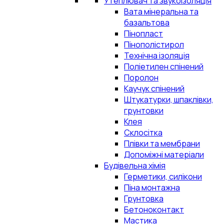
Утеплювач та звукоізоляція
Вата мінеральна та
базальтова
Пінопласт
Пінополістирол
Технічна ізоляція
Поліетилен спінений
Поролон
Каучук спінений
Штукатурки, шпаклівки,
грунтовки
Клея
Склосітка
Плівки та мембрани
Допоміжні матеріали
Будівельна хімія
Герметики, силікони
Піна монтажна
Грунтовка
Бетоноконтакт
Мастика