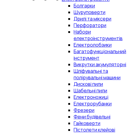
Болгарки
Шуруповерти
Дрилі та міксери
Перфоратори
Набори
електроінструментів
Електролобзики
Багатофункціональний
інструмент
Викрутки акумуляторні
Шліфувальні та
полірувальні машини
Дискові пили
Шабельні пили
Електроножиці
Електрорубанки
Фрезери
Фени будівельні
Гайковерти
Пістолети клейові