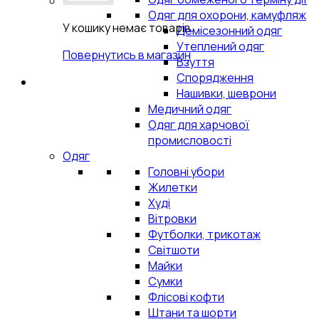
Одяг для охорони, камуфляж
У кошику немає товарів.
Демісезонний одяг
Утеплений одяг
Повернутись в магазин
Взуття
Спорядження
Нашивки, шеврони
Медичний одяг
Одяг для харчової
промисловості
Одяг
Головні убори
Жилетки
Худі
Вітровки
Футболки, трикотаж
Світшоти
Майки
Сумки
Флісові кофти
Штани та шорти