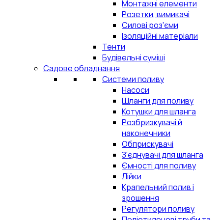
Монтажні елементи
Розетки, вимикачі
Силові роз'єми
Ізоляційні матеріали
Тенти
Будівельні суміші
Садове обладнання
Системи поливу
Насоси
Шланги для поливу
Котушки для шланга
Розбризкувачі й
наконечники
Обприскувачі
З'єднувачі для шланга
Ємності для поливу
Лійки
Крапельний полив і
зрошення
Регулятори поливу
Поліетиленові труби та