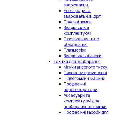
зварювальні
Електроди та
зварювальний дріт
Паяльні лампи
Зварювальні
комплектуючі
Газозварювальне
обладнання
Плазморізи
Зварювальні маски
Техніка для прибирання
Мийки високого тиску
Пилососи промислові
Підлогомийні машини
Професійні
парогенератори
Аксесуари та
комплектуючі для
прибиральної техніки
Професійні засоби для