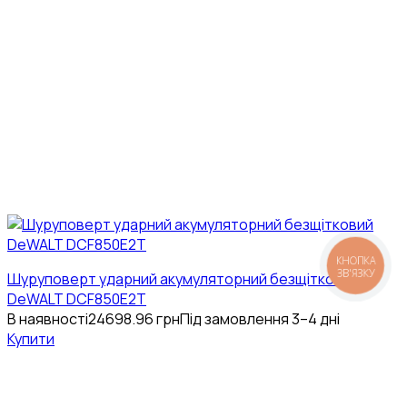
КНОПКА
ЗВ'ЯЗКУ
Шуруповерт ударний акумуляторний безщітковий
DeWALT DCF850E2T
В наявності
24698.96
грн
Під замовлення 3–4 дні
Купити