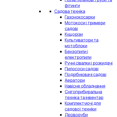
фітинги
Садова техніка
Газонокосарки
Мотокоси і тримери
садові
Кущорізи
Культиватори та
мотоблоки
Бензопили і
електропили
Ручні сівалки і розкидачі
Пилососи садові
Подрібнювачі садові
Аератори
Навісне обладнання
Снігоприбиральна
техніка та інвентар
Комплектуючі для
садової техніки
Дроворуби