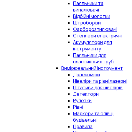
Паяльники та
випалювачі
Відбійні молотки
Штроборізи
Фарборозпилювачі
Степлери електричні
Акумулятори для
інструменту
Паяльники для
пластикових труб
Вимірювальний інструмент
Далекоміри
Нівеліри та рівні лазерні
Штативи для нівелірів
Детектори
Рулетки
Рівні
Маркери та олівці
будівельні
Правила