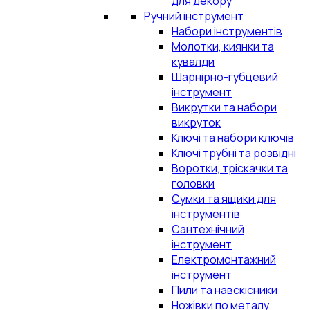
для декору
Ручний інструмент
Набори інструментів
Молотки, киянки та
кувалди
Шарнірно-губцевий
інструмент
Викрутки та набори
викруток
Ключі та набори ключів
Ключі трубні та розвідні
Воротки, тріскачки та
головки
Сумки та ящики для
інструментів
Сантехнічний
інструмент
Електромонтажний
інструмент
Пили та навскісники
Ножівки по металу