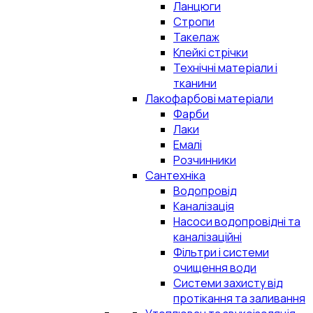
Ланцюги
Стропи
Такелаж
Клейкі стрічки
Технічні матеріали і
тканини
Лакофарбові матеріали
Фарби
Лаки
Емалі
Розчинники
Сантехніка
Водопровід
Каналізація
Насоси водопровідні та
каналізаційні
Фільтри і системи
очищення води
Системи захисту від
протікання та заливання