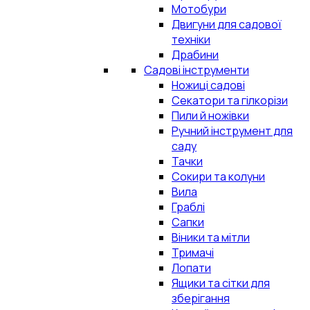
Мотобури
Двигуни для садової
техніки
Драбини
Садові інструменти
Ножиці садові
Секатори та гілкорізи
Пили й ножівки
Ручний інструмент для
саду
Тачки
Сокири та колуни
Вила
Граблі
Сапки
Віники та мітли
Тримачі
Лопати
Ящики та сітки для
зберігання