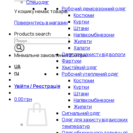
Спецодяг
Робочий демісезонний одяг
У кошику немає товарів.
Костюми
Куртки
Повернутись в магазин
Штани
Products search
Напівкомбінезони
Жилети
Халати
Одяг для захисту від вологи
Мінімальне замовлення
250 грн.
Фартухи
UA
Хімстійкий одяг
ru
Робочий утеплений одяг
Костюми
Увійти / Реєстрація
Куртки
Штани
0.00
грн
Напівкомбінезони
Жилети
Сигнальний одяг
Одяг для захисту від високих
температур
Одяг обмеженого терміну дії