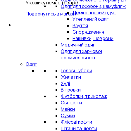
У кошику немає товарів.
Одяг для охорони, камуфляж
Демісезонний одяг
Повернутись в магазин
Утеплений одяг
Взуття
Спорядження
Нашивки, шеврони
Медичний одяг
Одяг для харчової
промисловості
Одяг
Головні убори
Жилетки
Худі
Вітровки
Футболки, трикотаж
Світшоти
Майки
Сумки
Флісові кофти
Штани та шорти