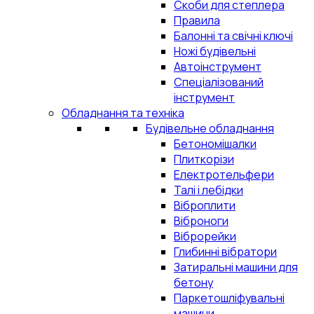
Скоби для степлера
Правила
Балонні та свічні ключі
Ножі будівельні
Автоінструмент
Спеціалізований
інструмент
Обладнання та техніка
Будівельне обладнання
Бетономішалки
Плиткорізи
Електротельфери
Талі і лебідки
Віброплити
Віброноги
Віброрейки
Глибинні вібратори
Затиральні машини для
бетону
Паркетошліфувальні
машини