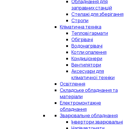
Обладнання для
заправних станцій
Стелажі для зберігання
Стропи
Кліматична техніка
Теплові гармати
Обігрівачі
Водонагрівачі
Котли опалення
Кондиціонери
Вентилятори
Аксесуари для
кліматичної техніки
Освітлення
Складське обладнання та
матеріали
Електромонтажне
обладнання
Зварювальне обладнання
Інвертори зварювальні
Напівавтомати