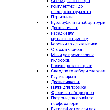
Скоби для степлера
Комплектуючі до
електроінструмента
Підшипники
Бури, зубила та набори бурів
Диски алмазні
Насадки для
мультиінструменту
Коронки та кільцеві пили
Стержні клейові
Мішки до промислових
пилососів
Ролики до плиткорізів
Свердла та набори свердел
Круги відрізні
Диски пиляльні
Пилки для лобзика
Фрези та набори фрез
Патрони для дрилів та
перфораторів
Витратні матеріали для