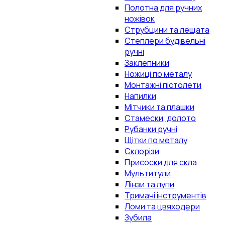
Полотна для ручних
ножівок
Струбцини та лещата
Степлери будівельні
ручні
Заклепники
Ножиці по металу
Монтажні пістолети
Напилки
Мітчики та плашки
Стамески, долото
Рубанки ручні
Щітки по металу
Склорізи
Присоски для скла
Мультитули
Лінзи та лупи
Тримачі інструментів
Ломи та цвяходери
Зубила