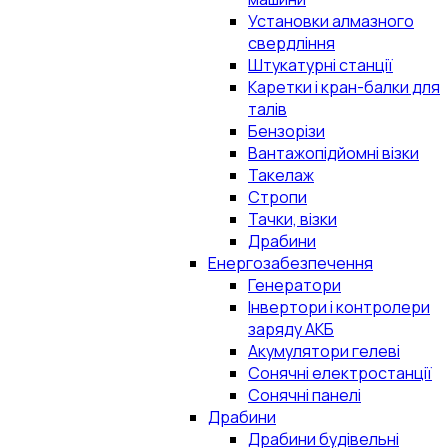
Установки алмазного
свердління
Штукатурні станції
Каретки і кран-балки для
талів
Бензорізи
Вантажопідйомні візки
Такелаж
Стропи
Тачки, візки
Драбини
Енергозабезпечення
Генератори
Інвертори і контролери
заряду АКБ
Акумулятори гелеві
Сонячні електростанції
Сонячні панелі
Драбини
Драбини будівельні