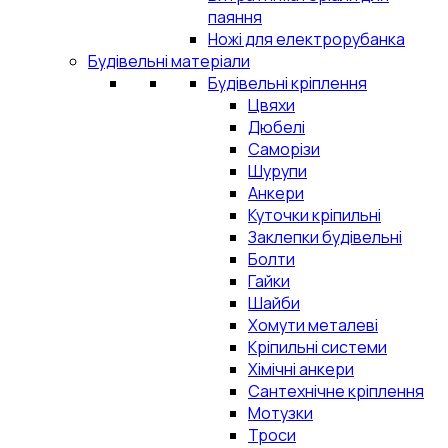
паяння
Ножі для електрорубанка
Будівельні матеріали
Будівельні кріплення
Цвяхи
Дюбелі
Саморізи
Шурупи
Анкери
Куточки кріпильні
Заклепки будівельні
Болти
Гайки
Шайби
Хомути металеві
Кріпильні системи
Хімічні анкери
Сантехнічне кріплення
Мотузки
Троси