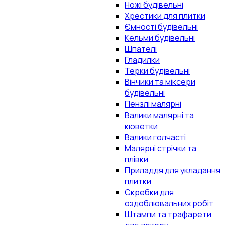
Ножі будівельні
Хрестики для плитки
Ємності будівельні
Кельми будівельні
Шпателі
Гладилки
Терки будівельні
Вінчики та міксери
будівельні
Пензлі малярні
Валики малярні та
кюветки
Валики голчасті
Малярні стрічки та
плівки
Приладдя для укладання
плитки
Скребки для
оздоблювальних робіт
Штампи та трафарети