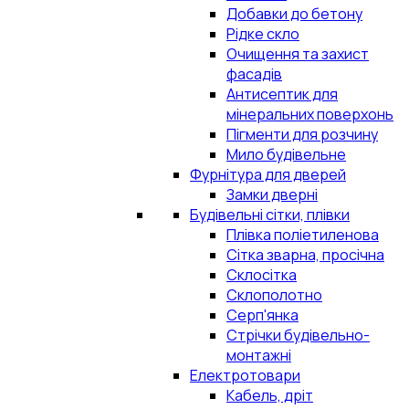
Добавки до бетону
Рідке скло
Очищення та захист
фасадів
Антисептик для
мінеральних поверхонь
Пігменти для розчину
Мило будівельне
Фурнітура для дверей
Замки дверні
Будівельні сітки, плівки
Плівка поліетиленова
Сітка зварна, просічна
Склосітка
Склополотно
Серп'янка
Стрічки будівельно-
монтажні
Електротовари
Кабель, дріт