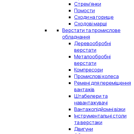
Стрем'янки
Помости
Сходи на горище
Сходові марші
Верстати та промислове
обладнання
Деревообробні
верстати
Металообробні
верстати
Компресори
Промислові колеса
Ремені для переміщення
вантажів
Штабелери та
навантажувачі
Вантажопідйомні візки
Інструментальні столи
та верстаки
Двигуни