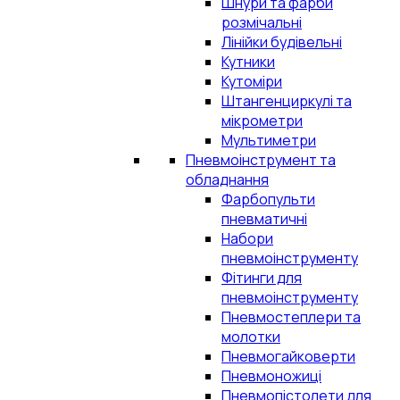
Шнури та фарби
розмічальні
Лінійки будівельні
Кутники
Кутоміри
Штангенциркулі та
мікрометри
Мультиметри
Пневмоінструмент та
обладнання
Фарбопульти
пневматичні
Набори
пневмоінструменту
Фітинги для
пневмоінструменту
Пневмостеплери та
молотки
Пневмогайковерти
Пневмоножиці
Пневмопістолети для