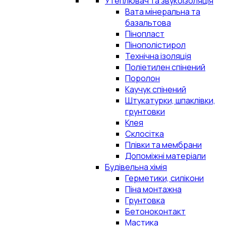
Утеплювач та звукоізоляція
Вата мінеральна та
базальтова
Пінопласт
Пінополістирол
Технічна ізоляція
Поліетилен спінений
Поролон
Каучук спінений
Штукатурки, шпаклівки,
грунтовки
Клея
Склосітка
Плівки та мембрани
Допоміжні матеріали
Будівельна хімія
Герметики, силікони
Піна монтажна
Грунтовка
Бетоноконтакт
Мастика