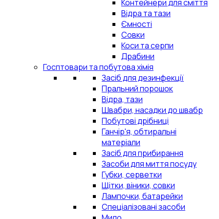
Контейнери для сміття
Відра та тази
Ємності
Совки
Коси та серпи
Драбини
Госптовари та побутова хімія
Засіб для дезинфекції
Пральний порошок
Відра, тази
Швабри, насадки до швабр
Побутові дрібниці
Ганчір'я, обтиральні
матеріали
Засіб для прибирання
Засоби для миття посуду
Губки, серветки
Щітки, віники, совки
Лампочки, батарейки
Спеціалізовані засоби
Мило