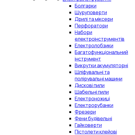
Болгарки
Шуруповерти
Дрилі та міксери
Перфоратори
Набори
електроінструментів
Електролобзики
Багатофункціональний
інструмент
Викрутки акумуляторні
Шліфувальні та
полірувальні машини
Дискові пили
Шабельні пили
Електроножиці
Електрорубанки
Фрезери
Фени будівельні
Гайковерти
Пістолети клейові