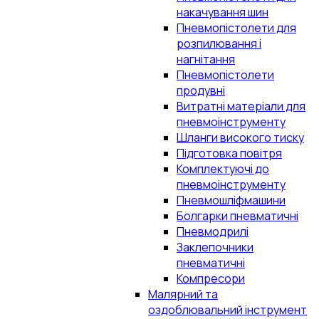
накачування шин
Пневмопістолети для
розпилювання і
нагнітання
Пневмопістолети
продувні
Витратні матеріали для
пневмоінструменту
Шланги високого тиску
Підготовка повітря
Комплектуючі до
пневмоінструменту
Пневмошліфмашини
Болгарки пневматичні
Пневмодрилі
Заклепочники
пневматичні
Компресори
Малярний та
оздоблювальний інструмент