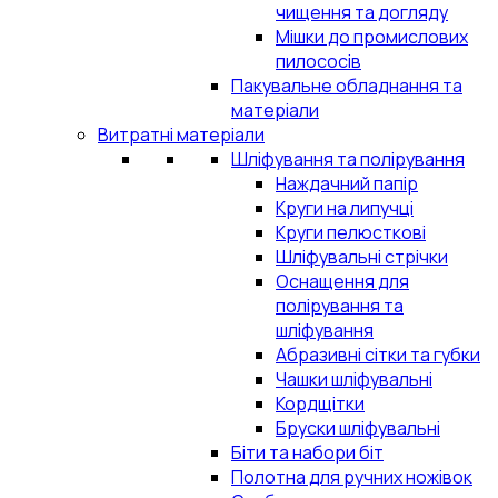
чищення та догляду
Мішки до промислових
пилососів
Пакувальне обладнання та
матеріали
Витратні матеріали
Шліфування та полірування
Наждачний папір
Круги на липучці
Круги пелюсткові
Шліфувальні стрічки
Оснащення для
полірування та
шліфування
Абразивні сітки та губки
Чашки шліфувальні
Кордщітки
Бруски шліфувальні
Біти та набори біт
Полотна для ручних ножівок