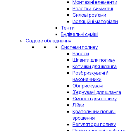
Монтажні елементи
Розетки, вимикачі
Силові роз'єми
Ізоляційні матеріали
Тенти
Будівельні суміші
Садове обладнання
Системи поливу
Насоси
Шланги для поливу
Котушки для шланга
Розбризкувачі й
наконечники
Обприскувачі
З'єднувачі для шланга
Ємності для поливу
Лійки
Крапельний полив і
зрошення
Регулятори поливу
Поліетиленові труби та