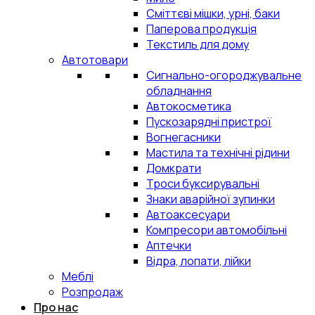
Сміттєві мішки, урні, баки
Паперова продукція
Текстиль для дому
Автотовари
Сигнально-огороджувальне
обладнання
Автокосметика
Пускозарядні пристрої
Вогнегасники
Мастила та технічні рідини
Домкрати
Троси буксирувальні
Знаки аварійної зупинки
Автоаксесуари
Компресори автомобільні
Аптечки
Відра, лопати, лійки
Меблі
Розпродаж
Про нас