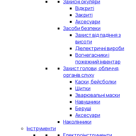
Захисні окуляри
Відкриті
Закриті
Аксесуари
Засоби безпеки
Захист від падіння з
висоти
Діелектричні вироби
Вогнегасники і
пожежний інвентар
Захист голови, обличчя,
органів слуху
Каски, бейсболки
Щитки
Зварювальні маски
Навушники
Беруші
Аксесуари
Наколінники
Інструменти
Електроінструменти