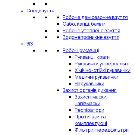
Спецвзуття
Робоче демісезонне взуття
Сабо, капці, бахіли
Робоче утеплене взуття
Водонепроникне взуття
ЗІЗ
Робочі рукавиці
Рукавиці, краги
Рукавички універсальні
Хімічно-стійкі рукавички
Медичні рукавички
Нарукавники
Захист органів дихання
Захисні маски,
напівмаски
Респіратори
Протигази та
комплектуючі
Фільтри, передфільтри