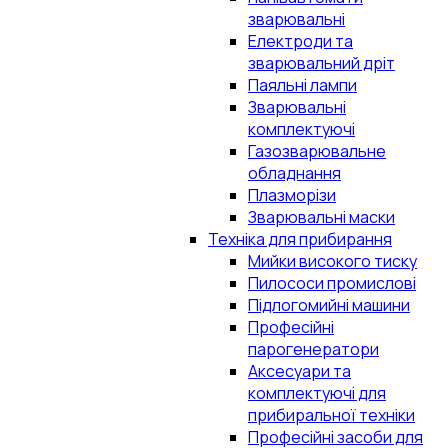
зварювальні
Електроди та
зварювальний дріт
Паяльні лампи
Зварювальні
комплектуючі
Газозварювальне
обладнання
Плазморізи
Зварювальні маски
Техніка для прибирання
Мийки високого тиску
Пилососи промислові
Підлогомийні машини
Професійні
парогенератори
Аксесуари та
комплектуючі для
прибиральної техніки
Професійні засоби для