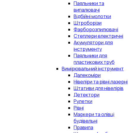
Паяльники та
випалювачі
Відбійні молотки
Штроборізи
Фарборозпилювачі
Степлери електричні
Акумулятори для
інструменту
Паяльники для
пластикових труб
Вимірювальний інструмент
Далекоміри
Нівеліри та рівні лазерні
Штативи для нівелірів
Детектори
Рулетки
Рівні
Маркери та олівці
будівельні
Правила