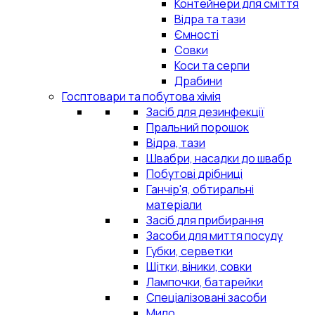
Контейнери для сміття
Відра та тази
Ємності
Совки
Коси та серпи
Драбини
Госптовари та побутова хімія
Засіб для дезинфекції
Пральний порошок
Відра, тази
Швабри, насадки до швабр
Побутові дрібниці
Ганчір'я, обтиральні
матеріали
Засіб для прибирання
Засоби для миття посуду
Губки, серветки
Щітки, віники, совки
Лампочки, батарейки
Спеціалізовані засоби
Мило