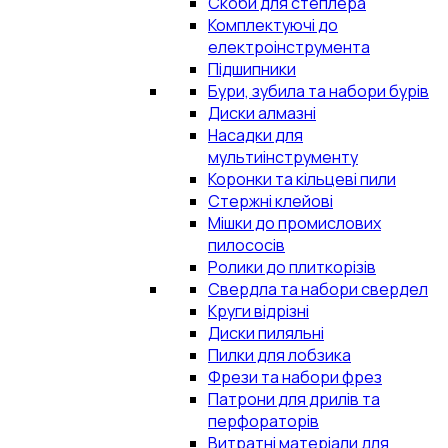
Скоби для степлера
Комплектуючі до
електроінструмента
Підшипники
Бури, зубила та набори бурів
Диски алмазні
Насадки для
мультиінструменту
Коронки та кільцеві пили
Стержні клейові
Мішки до промислових
пилососів
Ролики до плиткорізів
Свердла та набори свердел
Круги відрізні
Диски пиляльні
Пилки для лобзика
Фрези та набори фрез
Патрони для дрилів та
перфораторів
Витратні матеріали для