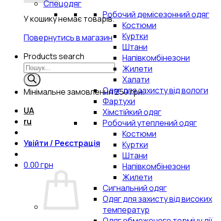
Спецодяг
Робочий демісезонний одяг
У кошику немає товарів.
Костюми
Куртки
Повернутись в магазин
Штани
Products search
Напівкомбінезони
Жилети
Халати
Одяг для захисту від вологи
Мінімальне замовлення
250 грн.
Фартухи
UA
Хімстійкий одяг
ru
Робочий утеплений одяг
Костюми
Увійти / Реєстрація
Куртки
Штани
0.00
грн
Напівкомбінезони
Жилети
Сигнальний одяг
Одяг для захисту від високих
температур
Одяг обмеженого терміну дії