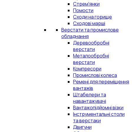
Стрем'янки
Помости
Сходи на горище
Сходові марші
Верстати та промислове
обладнання
Деревообробні
верстати
Металообробні
верстати
Компресори
Промислові колеса
Ремені для переміщення
вантажів
Штабелери та
навантажувачі
Вантажопідйомні візки
Інструментальні столи
та верстаки
Двигуни