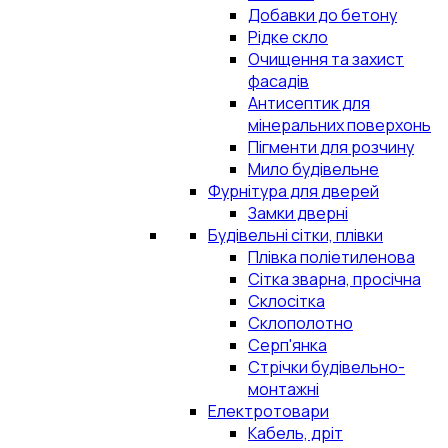
Добавки до бетону
Рідке скло
Очищення та захист
фасадів
Антисептик для
мінеральних поверхонь
Пігменти для розчину
Мило будівельне
Фурнітура для дверей
Замки дверні
Будівельні сітки, плівки
Плівка поліетиленова
Сітка зварна, просічна
Склосітка
Склополотно
Серп'янка
Стрічки будівельно-
монтажні
Електротовари
Кабель, дріт