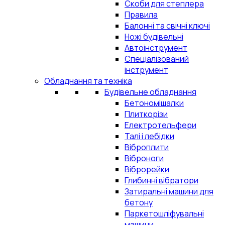
Скоби для степлера
Правила
Балонні та свічні ключі
Ножі будівельні
Автоінструмент
Спеціалізований
інструмент
Обладнання та техніка
Будівельне обладнання
Бетономішалки
Плиткорізи
Електротельфери
Талі і лебідки
Віброплити
Віброноги
Віброрейки
Глибинні вібратори
Затиральні машини для
бетону
Паркетошліфувальні
машини