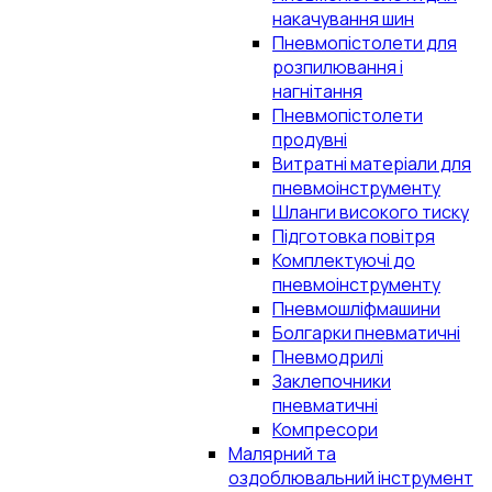
накачування шин
Пневмопістолети для
розпилювання і
нагнітання
Пневмопістолети
продувні
Витратні матеріали для
пневмоінструменту
Шланги високого тиску
Підготовка повітря
Комплектуючі до
пневмоінструменту
Пневмошліфмашини
Болгарки пневматичні
Пневмодрилі
Заклепочники
пневматичні
Компресори
Малярний та
оздоблювальний інструмент