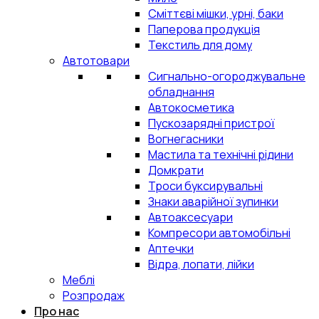
Сміттєві мішки, урні, баки
Паперова продукція
Текстиль для дому
Автотовари
Сигнально-огороджувальне
обладнання
Автокосметика
Пускозарядні пристрої
Вогнегасники
Мастила та технічні рідини
Домкрати
Троси буксирувальні
Знаки аварійної зупинки
Автоаксесуари
Компресори автомобільні
Аптечки
Відра, лопати, лійки
Меблі
Розпродаж
Про нас