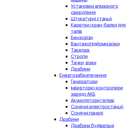
Установки алмазного
свердління
Штукатурні станції
Каретки і кран-балки для
талів
Бензорізи
Вантажопідйомні візки
Такелаж
Стропи
Тачки, візки
Драбини
Енергозабезпечення
Генератори
Інвертори і контролери
заряду АКБ
Акумулятори гелеві
Сонячні електростанції
Сонячні панелі
Драбини
Драбини будівельні