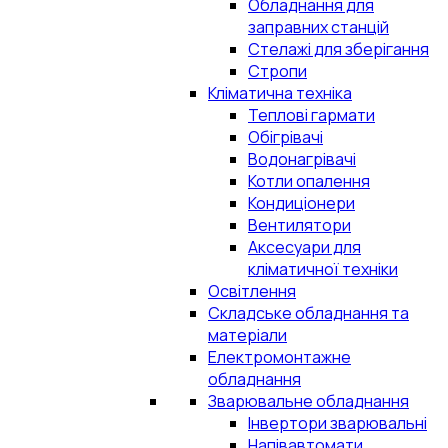
Обладнання для
заправних станцій
Стелажі для зберігання
Стропи
Кліматична техніка
Теплові гармати
Обігрівачі
Водонагрівачі
Котли опалення
Кондиціонери
Вентилятори
Аксесуари для
кліматичної техніки
Освітлення
Складське обладнання та
матеріали
Електромонтажне
обладнання
Зварювальне обладнання
Інвертори зварювальні
Напівавтомати