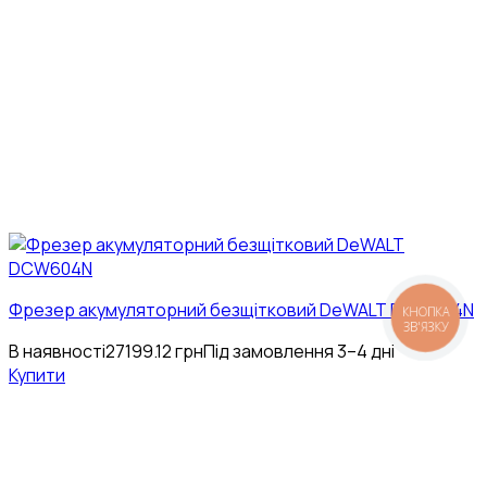
Фрезер акумуляторний безщітковий DeWALT DCW604N
КНОПКА
ЗВ'ЯЗКУ
В наявності
27199.12
грн
Під замовлення 3–4 дні
Купити