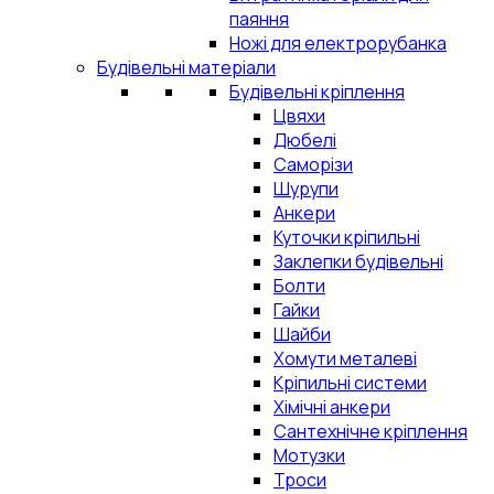
паяння
Ножі для електрорубанка
Будівельні матеріали
Будівельні кріплення
Цвяхи
Дюбелі
Саморізи
Шурупи
Анкери
Куточки кріпильні
Заклепки будівельні
Болти
Гайки
Шайби
Хомути металеві
Кріпильні системи
Хімічні анкери
Сантехнічне кріплення
Мотузки
Троси