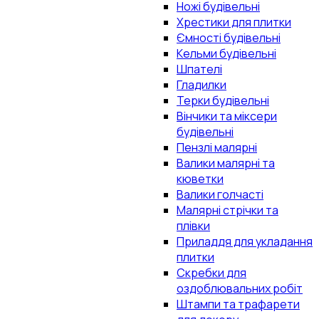
Ножі будівельні
Хрестики для плитки
Ємності будівельні
Кельми будівельні
Шпателі
Гладилки
Терки будівельні
Вінчики та міксери
будівельні
Пензлі малярні
Валики малярні та
кюветки
Валики голчасті
Малярні стрічки та
плівки
Приладдя для укладання
плитки
Скребки для
оздоблювальних робіт
Штампи та трафарети