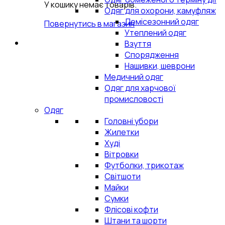
У кошику немає товарів.
Одяг для охорони, камуфляж
Демісезонний одяг
Повернутись в магазин
Утеплений одяг
Взуття
Спорядження
Нашивки, шеврони
Медичний одяг
Одяг для харчової
промисловості
Одяг
Головні убори
Жилетки
Худі
Вітровки
Футболки, трикотаж
Світшоти
Майки
Сумки
Флісові кофти
Штани та шорти