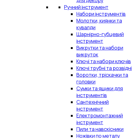
для декору
Ручний інструмент
Набори інструментів
Молотки, киянки та
кувалди
Шарнірно-губцевий
інструмент
Викрутки та набори
викруток
Ключі та набори ключів
Ключі трубні та розвідні
Воротки, тріскачки та
головки
Сумки та ящики для
інструментів
Сантехнічний
інструмент
Електромонтажний
інструмент
Пили та навскісники
Ножівки по металу