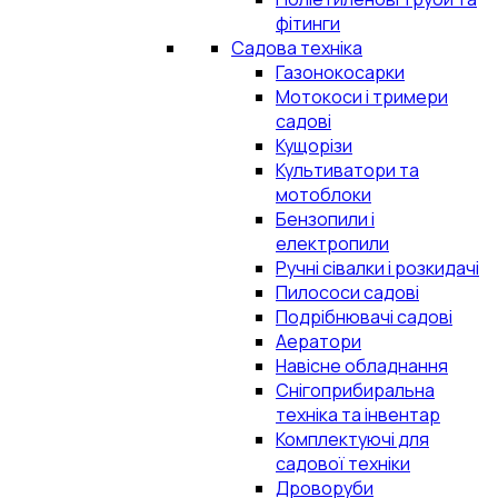
фітинги
Садова техніка
Газонокосарки
Мотокоси і тримери
садові
Кущорізи
Культиватори та
мотоблоки
Бензопили і
електропили
Ручні сівалки і розкидачі
Пилососи садові
Подрібнювачі садові
Аератори
Навісне обладнання
Снігоприбиральна
техніка та інвентар
Комплектуючі для
садової техніки
Дроворуби