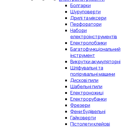
Болгарки
Шуруповерти
Дрилі та міксери
Перфоратори
Набори
електроінструментів
Електролобзики
Багатофункціональний
інструмент
Викрутки акумуляторні
Шліфувальні та
полірувальні машини
Дискові пили
Шабельні пили
Електроножиці
Електрорубанки
Фрезери
Фени будівельні
Гайковерти
Пістолети клейові