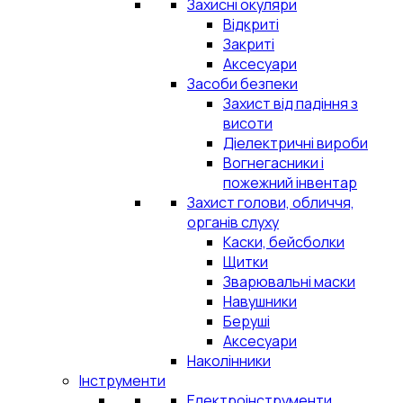
Захисні окуляри
Відкриті
Закриті
Аксесуари
Засоби безпеки
Захист від падіння з
висоти
Діелектричні вироби
Вогнегасники і
пожежний інвентар
Захист голови, обличчя,
органів слуху
Каски, бейсболки
Щитки
Зварювальні маски
Навушники
Беруші
Аксесуари
Наколінники
Інструменти
Електроінструменти