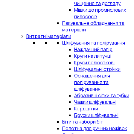
чищення та догляду
Мішки до промислових
пилососів
Пакувальне обладнання та
матеріали
Витратні матеріали
Шліфування та полірування
Наждачний папір
Круги на липучці
Круги пелюсткові
Шліфувальні стрічки
Оснащення для
полірування та
шліфування
Абразивні сітки та губки
Чашки шліфувальні
Кордщітки
Бруски шліфувальні
Біти та набори біт
Полотна для ручних ножівок