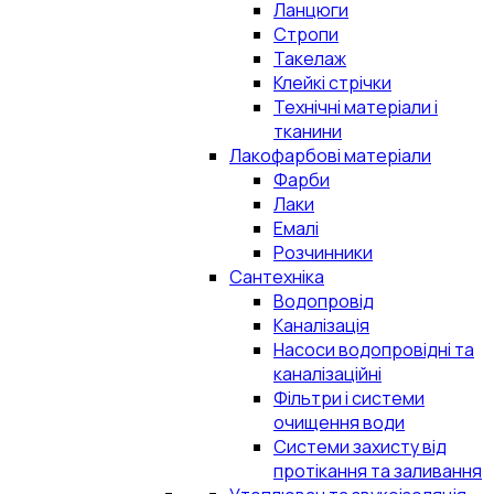
Ланцюги
Стропи
Такелаж
Клейкі стрічки
Технічні матеріали і
тканини
Лакофарбові матеріали
Фарби
Лаки
Емалі
Розчинники
Сантехніка
Водопровід
Каналізація
Насоси водопровідні та
каналізаційні
Фільтри і системи
очищення води
Системи захисту від
протікання та заливання