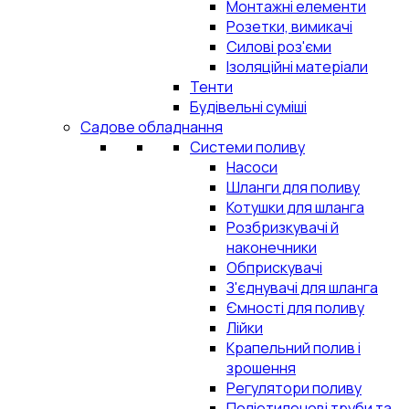
Монтажні елементи
Розетки, вимикачі
Силові роз'єми
Ізоляційні матеріали
Тенти
Будівельні суміші
Садове обладнання
Системи поливу
Насоси
Шланги для поливу
Котушки для шланга
Розбризкувачі й
наконечники
Обприскувачі
З'єднувачі для шланга
Ємності для поливу
Лійки
Крапельний полив і
зрошення
Регулятори поливу
Поліетиленові труби та