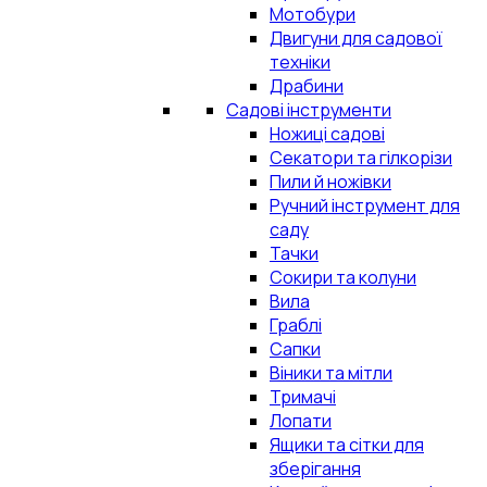
Мотобури
Двигуни для садової
техніки
Драбини
Садові інструменти
Ножиці садові
Секатори та гілкорізи
Пили й ножівки
Ручний інструмент для
саду
Тачки
Сокири та колуни
Вила
Граблі
Сапки
Віники та мітли
Тримачі
Лопати
Ящики та сітки для
зберігання