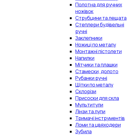
Полотна для ручних
ножівок
Струбцини та лещата
Степлери будівельні
ручні
Заклепники
Ножиці по металу
Монтажні пістолети
Напилки
Мітчики та плашки
Стамески, долото
Рубанки ручні
Щітки по металу
Склорізи
Присоски для скла
Мультитули
Лінзи та лупи
Тримачі інструментів
Ломи та цвяходери
Зубила