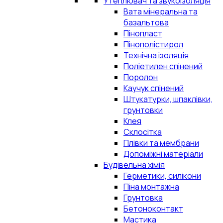
Утеплювач та звукоізоляція
Вата мінеральна та
базальтова
Пінопласт
Пінополістирол
Технічна ізоляція
Поліетилен спінений
Поролон
Каучук спінений
Штукатурки, шпаклівки,
грунтовки
Клея
Склосітка
Плівки та мембрани
Допоміжні матеріали
Будівельна хімія
Герметики, силікони
Піна монтажна
Грунтовка
Бетоноконтакт
Мастика