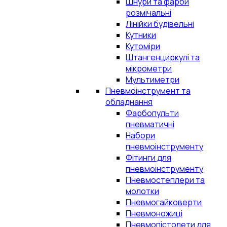
Шнури та фарби
розмічальні
Лінійки будівельні
Кутники
Кутоміри
Штангенциркулі та
мікрометри
Мультиметри
Пневмоінструмент та
обладнання
Фарбопульти
пневматичні
Набори
пневмоінструменту
Фітинги для
пневмоінструменту
Пневмостеплери та
молотки
Пневмогайковерти
Пневмоножиці
Пневмопістолети для