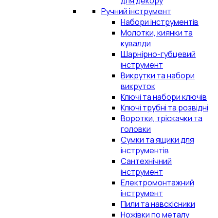
для декору
Ручний інструмент
Набори інструментів
Молотки, киянки та
кувалди
Шарнірно-губцевий
інструмент
Викрутки та набори
викруток
Ключі та набори ключів
Ключі трубні та розвідні
Воротки, тріскачки та
головки
Сумки та ящики для
інструментів
Сантехнічний
інструмент
Електромонтажний
інструмент
Пили та навскісники
Ножівки по металу