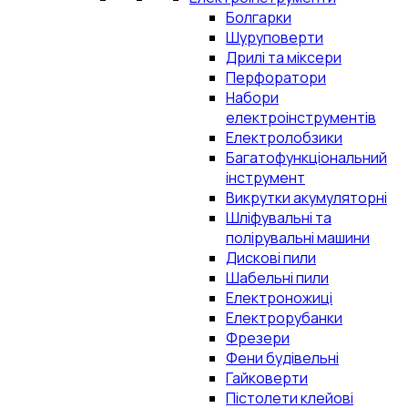
Болгарки
Шуруповерти
Дрилі та міксери
Перфоратори
Набори
електроінструментів
Електролобзики
Багатофункціональний
інструмент
Викрутки акумуляторні
Шліфувальні та
полірувальні машини
Дискові пили
Шабельні пили
Електроножиці
Електрорубанки
Фрезери
Фени будівельні
Гайковерти
Пістолети клейові