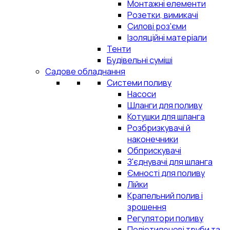
Монтажні елементи
Розетки, вимикачі
Силові роз'єми
Ізоляційні матеріали
Тенти
Будівельні суміші
Садове обладнання
Системи поливу
Насоси
Шланги для поливу
Котушки для шланга
Розбризкувачі й
наконечники
Обприскувачі
З'єднувачі для шланга
Ємності для поливу
Лійки
Крапельний полив і
зрошення
Регулятори поливу
Поліетиленові труби та