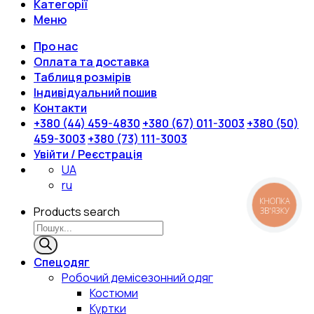
Категорії
Меню
Про нас
Оплата та доставка
Таблиця розмірів
Індивідуальний пошив
Контакти
+380 (44) 459-4830
+380 (67) 011-3003
+380 (50)
459-3003
+380 (73) 111-3003
Увійти / Реєстрація
UA
ru
КНОПКА
Products search
ЗВ'ЯЗКУ
Спецодяг
Робочий демісезонний одяг
Костюми
Куртки