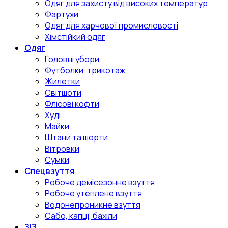
Одяг для захисту від високих температур
Фартухи
Одяг для харчової промисловості
Хімстійкий одяг
Одяг
Головні убори
Футболки, трикотаж
Жилетки
Світшоти
Флісові кофти
Худі
Майки
Штани та шорти
Вітровки
Сумки
Спецвзуття
Робоче демісезонне взуття
Робоче утеплене взуття
Водонепроникне взуття
Сабо, капці, бахіли
ЗІЗ