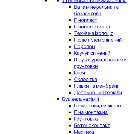
Утеплювач та звукоізоляція
Вата мінеральна та
базальтова
Пінопласт
Пінополістирол
Технічна ізоляція
Поліетилен спінений
Поролон
Каучук спінений
Штукатурки, шпаклівки,
грунтовки
Клея
Склосітка
Плівки та мембрани
Допоміжні матеріали
Будівельна хімія
Герметики, силікони
Піна монтажна
Грунтовка
Бетоноконтакт
Мастика