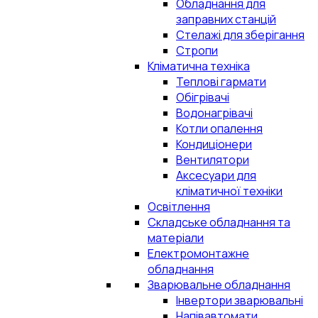
Обладнання для
заправних станцій
Стелажі для зберігання
Стропи
Кліматична техніка
Теплові гармати
Обігрівачі
Водонагрівачі
Котли опалення
Кондиціонери
Вентилятори
Аксесуари для
кліматичної техніки
Освітлення
Складське обладнання та
матеріали
Електромонтажне
обладнання
Зварювальне обладнання
Інвертори зварювальні
Напівавтомати