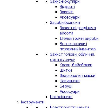
Захисні окуляри
Відкриті
Закриті
Аксесуари
Засоби безпеки
Захист від падіння з
висоти
Діелектричні вироби
Вогнегасники і
пожежний інвентар
Захист голови, обличчя,
органів слуху
Каски, бейсболки
Щитки
Зварювальні маски
Навушники
Беруші
Аксесуари
Наколінники
Інструменти
Електроінструменти