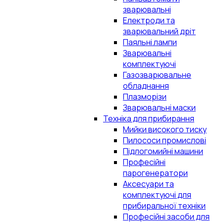
зварювальні
Електроди та
зварювальний дріт
Паяльні лампи
Зварювальні
комплектуючі
Газозварювальне
обладнання
Плазморізи
Зварювальні маски
Техніка для прибирання
Мийки високого тиску
Пилососи промислові
Підлогомийні машини
Професійні
парогенератори
Аксесуари та
комплектуючі для
прибиральної техніки
Професійні засоби для