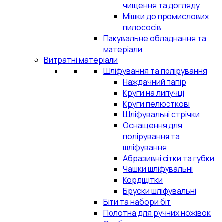
чищення та догляду
Мішки до промислових
пилососів
Пакувальне обладнання та
матеріали
Витратні матеріали
Шліфування та полірування
Наждачний папір
Круги на липучці
Круги пелюсткові
Шліфувальні стрічки
Оснащення для
полірування та
шліфування
Абразивні сітки та губки
Чашки шліфувальні
Кордщітки
Бруски шліфувальні
Біти та набори біт
Полотна для ручних ножівок