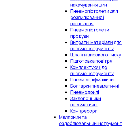
накачування шин
Пневмопістолети для
розпилювання і
нагнітання
Пневмопістолети
продувні
Витратні матеріали для
пневмоінструменту
Шланги високого тиску
Підготовка повітря
Комплектуючі до
пневмоінструменту
Пневмошліфмашини
Болгарки пневматичні
Пневмодрилі
Заклепочники
пневматичні
Компресори
Малярний та
оздоблювальний інструмент