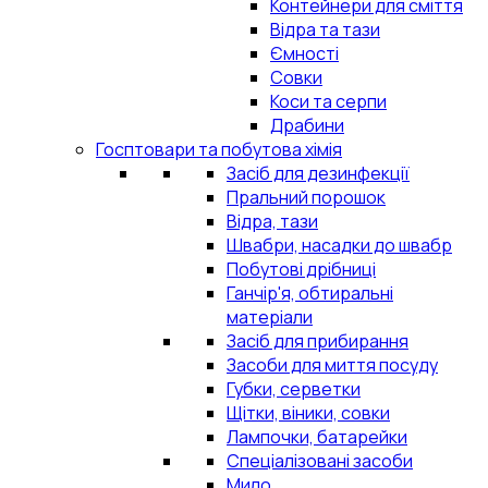
Контейнери для сміття
Відра та тази
Ємності
Совки
Коси та серпи
Драбини
Госптовари та побутова хімія
Засіб для дезинфекції
Пральний порошок
Відра, тази
Швабри, насадки до швабр
Побутові дрібниці
Ганчір'я, обтиральні
матеріали
Засіб для прибирання
Засоби для миття посуду
Губки, серветки
Щітки, віники, совки
Лампочки, батарейки
Спеціалізовані засоби
Мило