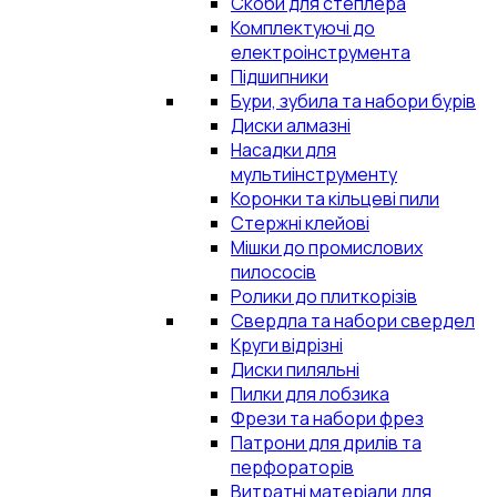
Скоби для степлера
Комплектуючі до
електроінструмента
Підшипники
Бури, зубила та набори бурів
Диски алмазні
Насадки для
мультиінструменту
Коронки та кільцеві пили
Стержні клейові
Мішки до промислових
пилососів
Ролики до плиткорізів
Свердла та набори свердел
Круги відрізні
Диски пиляльні
Пилки для лобзика
Фрези та набори фрез
Патрони для дрилів та
перфораторів
Витратні матеріали для