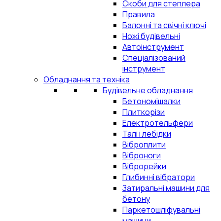
Скоби для степлера
Правила
Балонні та свічні ключі
Ножі будівельні
Автоінструмент
Спеціалізований
інструмент
Обладнання та техніка
Будівельне обладнання
Бетономішалки
Плиткорізи
Електротельфери
Талі і лебідки
Віброплити
Віброноги
Віброрейки
Глибинні вібратори
Затиральні машини для
бетону
Паркетошліфувальні
машини