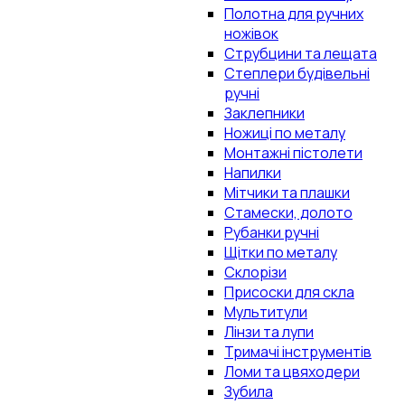
Полотна для ручних
ножівок
Струбцини та лещата
Степлери будівельні
ручні
Заклепники
Ножиці по металу
Монтажні пістолети
Напилки
Мітчики та плашки
Стамески, долото
Рубанки ручні
Щітки по металу
Склорізи
Присоски для скла
Мультитули
Лінзи та лупи
Тримачі інструментів
Ломи та цвяходери
Зубила