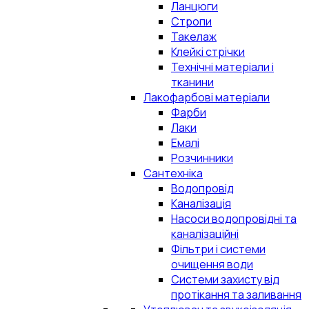
Ланцюги
Стропи
Такелаж
Клейкі стрічки
Технічні матеріали і
тканини
Лакофарбові матеріали
Фарби
Лаки
Емалі
Розчинники
Сантехніка
Водопровід
Каналізація
Насоси водопровідні та
каналізаційні
Фільтри і системи
очищення води
Системи захисту від
протікання та заливання