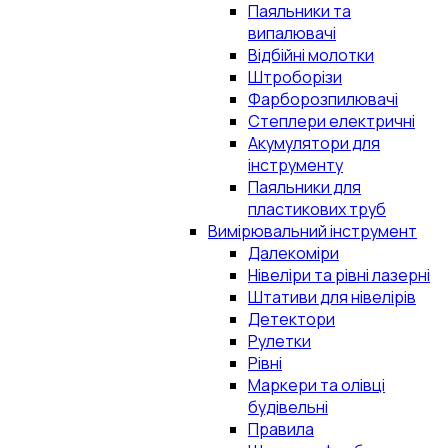
Паяльники та
випалювачі
Відбійні молотки
Штроборізи
Фарборозпилювачі
Степлери електричні
Акумулятори для
інструменту
Паяльники для
пластикових труб
Вимірювальний інструмент
Далекоміри
Нівеліри та рівні лазерні
Штативи для нівелірів
Детектори
Рулетки
Рівні
Маркери та олівці
будівельні
Правила