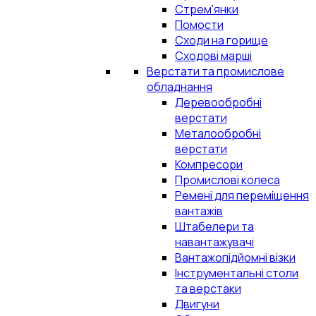
Стрем'янки
Помости
Сходи на горище
Сходові марші
Верстати та промислове
обладнання
Деревообробні
верстати
Металообробні
верстати
Компресори
Промислові колеса
Ремені для переміщення
вантажів
Штабелери та
навантажувачі
Вантажопідйомні візки
Інструментальні столи
та верстаки
Двигуни