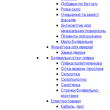
Добавки до бетону
Рідке скло
Очищення та захист
фасадів
Антисептик для
мінеральних поверхонь
Пігменти для розчину
Мило будівельне
Фурнітура для дверей
Замки дверні
Будівельні сітки, плівки
Плівка поліетиленова
Сітка зварна, просічна
Склосітка
Склополотно
Серп'янка
Стрічки будівельно-
монтажні
Електротовари
Кабель, дріт