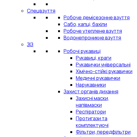
Спецвзуття
Робоче демісезонне взуття
Сабо, капці, бахіли
Робоче утеплене взуття
Водонепроникне взуття
ЗІЗ
Робочі рукавиці
Рукавиці, краги
Рукавички універсальні
Хімічно-стійкі рукавички
Медичні рукавички
Нарукавники
Захист органів дихання
Захисні маски,
напівмаски
Респіратори
Протигази та
комплектуючі
Фільтри, передфільтри