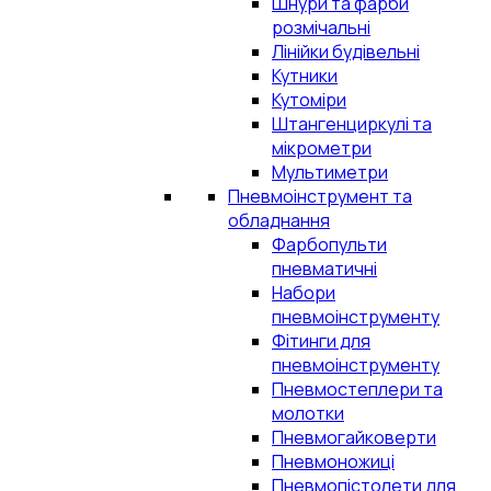
Шнури та фарби
розмічальні
Лінійки будівельні
Кутники
Кутоміри
Штангенциркулі та
мікрометри
Мультиметри
Пневмоінструмент та
обладнання
Фарбопульти
пневматичні
Набори
пневмоінструменту
Фітинги для
пневмоінструменту
Пневмостеплери та
молотки
Пневмогайковерти
Пневмоножиці
Пневмопістолети для