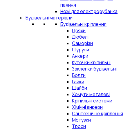
паяння
Ножі для електрорубанка
Будівельні матеріали
Будівельні кріплення
Цвяхи
Дюбелі
Саморізи
Шурупи
Анкери
Куточки кріпильні
Заклепки будівельні
Болти
Гайки
Шайби
Хомути металеві
Кріпильні системи
Хімічні анкери
Сантехнічне кріплення
Мотузки
Троси