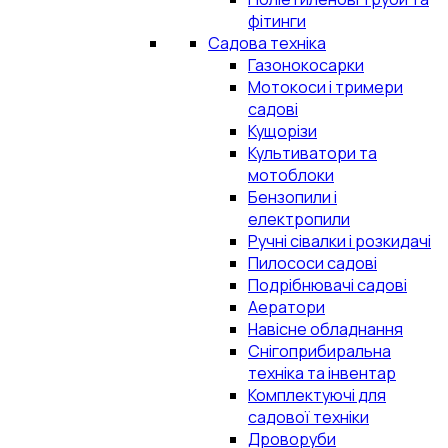
фітинги
Садова техніка
Газонокосарки
Мотокоси і тримери
садові
Кущорізи
Культиватори та
мотоблоки
Бензопили і
електропили
Ручні сівалки і розкидачі
Пилососи садові
Подрібнювачі садові
Аератори
Навісне обладнання
Снігоприбиральна
техніка та інвентар
Комплектуючі для
садової техніки
Дроворуби