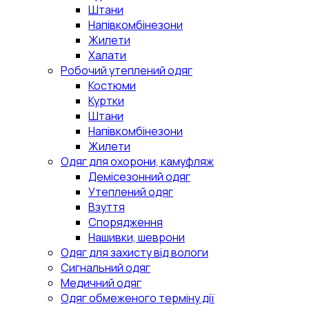
Штани
Напівкомбінезони
Жилети
Халати
Робочий утеплений одяг
Костюми
Куртки
Штани
Напівкомбінезони
Жилети
Одяг для охорони, камуфляж
Демісезонний одяг
Утеплений одяг
Взуття
Спорядження
Нашивки, шеврони
Одяг для захисту від вологи
Сигнальний одяг
Медичний одяг
Одяг обмеженого терміну дії