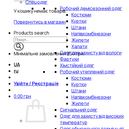
Спецодяг
Робочий демісезонний одяг
У кошику немає товарів.
Костюми
Куртки
Повернутись в магазин
Штани
Products search
Напівкомбінезони
Жилети
Халати
Одяг для захисту від вологи
Мінімальне замовлення
250 грн.
Фартухи
UA
Хімстійкий одяг
ru
Робочий утеплений одяг
Костюми
Увійти / Реєстрація
Куртки
Штани
0.00
грн
Напівкомбінезони
Жилети
Сигнальний одяг
Одяг для захисту від високих
температур
Одяг обмеженого терміну дії