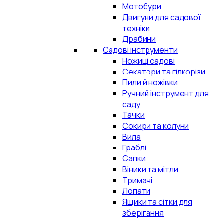
Мотобури
Двигуни для садової
техніки
Драбини
Садові інструменти
Ножиці садові
Секатори та гілкорізи
Пили й ножівки
Ручний інструмент для
саду
Тачки
Сокири та колуни
Вила
Граблі
Сапки
Віники та мітли
Тримачі
Лопати
Ящики та сітки для
зберігання