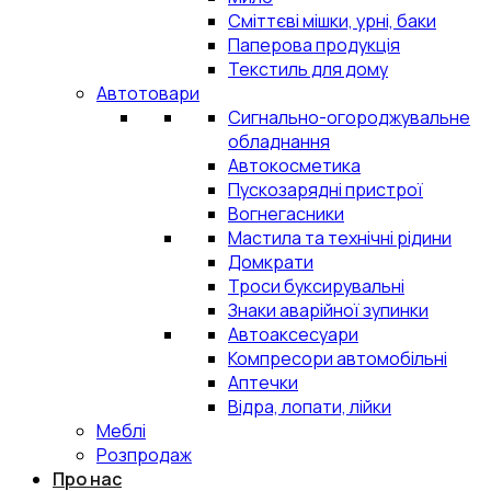
Сміттєві мішки, урні, баки
Паперова продукція
Текстиль для дому
Автотовари
Сигнально-огороджувальне
обладнання
Автокосметика
Пускозарядні пристрої
Вогнегасники
Мастила та технічні рідини
Домкрати
Троси буксирувальні
Знаки аварійної зупинки
Автоаксесуари
Компресори автомобільні
Аптечки
Відра, лопати, лійки
Меблі
Розпродаж
Про нас