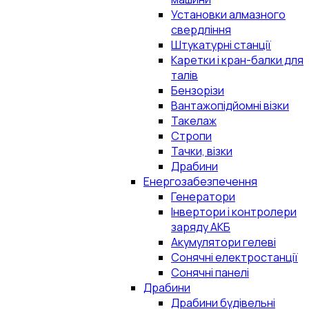
Установки алмазного
свердління
Штукатурні станції
Каретки і кран-балки для
талів
Бензорізи
Вантажопідйомні візки
Такелаж
Стропи
Тачки, візки
Драбини
Енергозабезпечення
Генератори
Інвертори і контролери
заряду АКБ
Акумулятори гелеві
Сонячні електростанції
Сонячні панелі
Драбини
Драбини будівельні