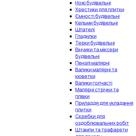
Ножі будівельні
Хрестики для плитки
Ємності будівельні
Кельми будівельні
Шпателі
Гладилки
Терки будівельні
Вінчики та міксери
будівельні
Пензлі малярні
Валики малярні та
кюветки
Валики голчасті
Малярні стрічки та
плівки
Приладдя для укладання
плитки
Скребки для
оздоблювальних робіт
Штампи та трафарети