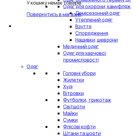
У кошику немає товарів.
Одяг для охорони, камуфляж
Демісезонний одяг
Повернутись в магазин
Утеплений одяг
Взуття
Спорядження
Нашивки, шеврони
Медичний одяг
Одяг для харчової
промисловості
Одяг
Головні убори
Жилетки
Худі
Вітровки
Футболки, трикотаж
Світшоти
Майки
Сумки
Флісові кофти
Штани та шорти