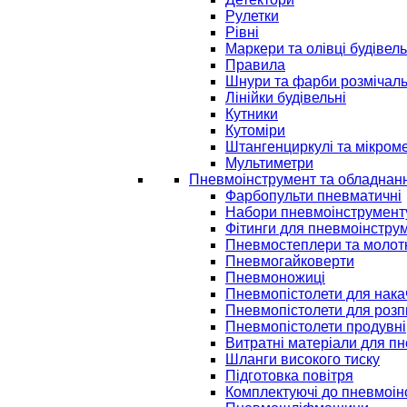
Рулетки
Рівні
Маркери та олівці будівель
Правила
Шнури та фарби розмічаль
Лінійки будівельні
Кутники
Кутоміри
Штангенциркулі та мікром
Мультиметри
Пневмоінструмент та обладнан
Фарбопульти пневматичні
Набори пневмоінструмент
Фітинги для пневмоінстру
Пневмостеплери та молот
Пневмогайковерти
Пневмоножиці
Пневмопістолети для нак
Пневмопістолети для розп
Пневмопістолети продувні
Витратні матеріали для п
Шланги високого тиску
Підготовка повітря
Комплектуючі до пневмоін