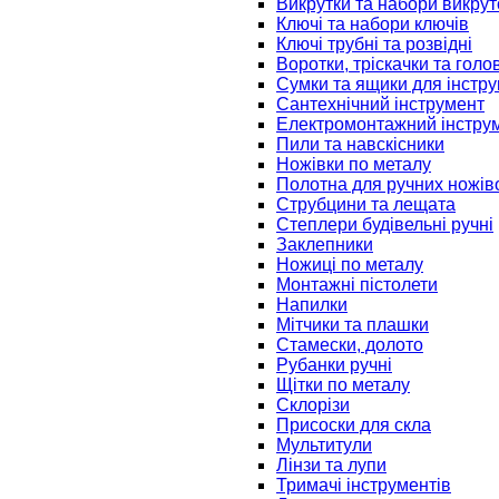
Викрутки та набори викрут
Ключі та набори ключів
Ключі трубні та розвідні
Воротки, тріскачки та голо
Сумки та ящики для інстру
Сантехнічний інструмент
Електромонтажний інстру
Пили та навскісники
Ножівки по металу
Полотна для ручних ножів
Струбцини та лещата
Степлери будівельні ручні
Заклепники
Ножиці по металу
Монтажні пістолети
Напилки
Мітчики та плашки
Стамески, долото
Рубанки ручні
Щітки по металу
Склорізи
Присоски для скла
Мультитули
Лінзи та лупи
Тримачі інструментів