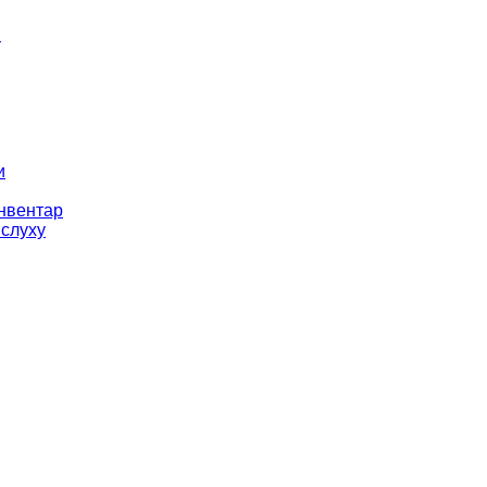
і
и
інвентар
 слуху