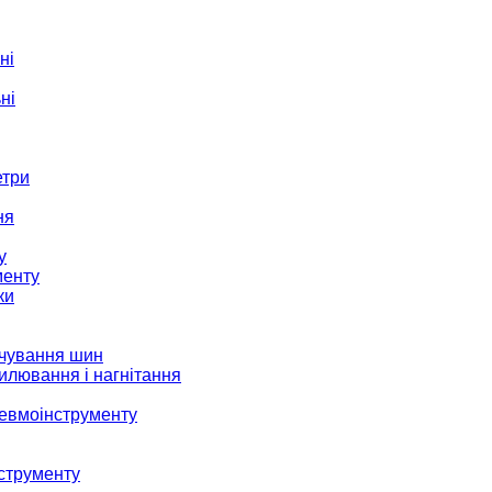
ні
ні
етри
ня
у
менту
ки
ачування шин
илювання і нагнітання
невмоінструменту
струменту