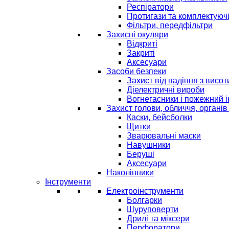
Респіратори
Протигази та комплектуюч
Фільтри, передфільтри
Захисні окуляри
Відкриті
Закриті
Аксесуари
Засоби безпеки
Захист від падіння з висот
Діелектричні вироби
Вогнегасники і пожежний 
Захист голови, обличчя, органів
Каски, бейсболки
Щитки
Зварювальні маски
Навушники
Беруші
Аксесуари
Наколінники
Інструменти
Електроінструменти
Болгарки
Шуруповерти
Дрилі та міксери
Перфоратори