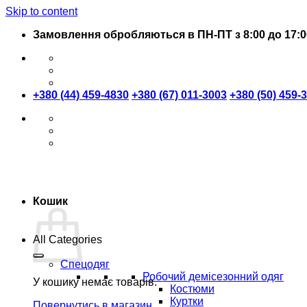
Skip to content
Замовлення обробляються в ПН-ПТ з 8:00 до 17:0
+380 (44) 459-4830
+380 (67) 011-3003
+380 (50) 459-
Кошик
All Categories
Спецодяг
Робочий демісезонний одяг
У кошику немає товарів.
Костюми
Куртки
Повернутись в магазин