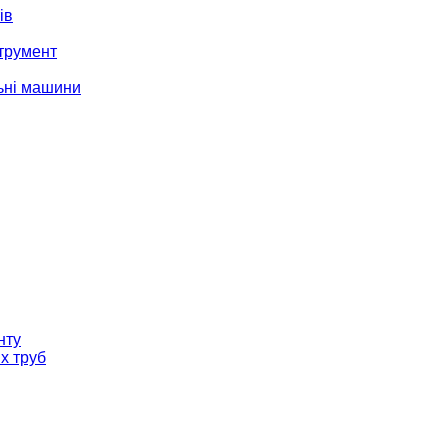
ів
трумент
ьні машини
нту
х труб