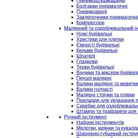
Пневмошліфмашини
Болгарки пневматичні
Пневмодрилі
Заклепочники пневматичн
Компресори
Малярний та оздоблювальний і
Ножі будівельні
Хрестики для плитки
Ємності будівельні
Кельми будівельні
Шпателі
Гладилки
Терки будівельні
Вінчики та міксери будівел
Пензлі малярні
Валики малярні та кюветк
Валики голчасті
Малярні стрічки та плівки
Приладдя для укладання 
Скребки для оздоблювальн
Штампи та трафарети для 
Ручний інструмент
Набори інструментів
Молотки, киянки та кувалд
Шарнірно-губцевий інстру