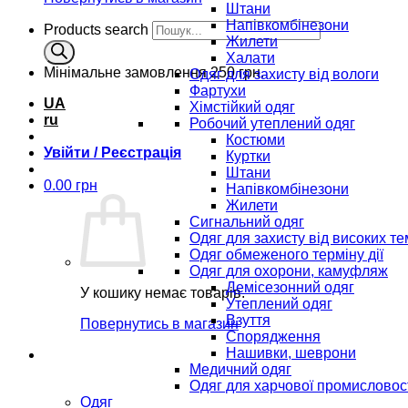
Штани
Напівкомбінезони
Products search
Жилети
Халати
Мінімальне замовлення
250 грн.
Одяг для захисту від вологи
Фартухи
UA
Хімстійкий одяг
ru
Робочий утеплений одяг
Костюми
Увійти / Реєстрація
Куртки
Штани
0.00
грн
Напівкомбінезони
Жилети
Сигнальний одяг
Одяг для захисту від високих т
Одяг обмеженого терміну дії
Одяг для охорони, камуфляж
Демісезонний одяг
У кошику немає товарів.
Утеплений одяг
Взуття
Повернутись в магазин
Спорядження
Нашивки, шеврони
Медичний одяг
Одяг для харчової промисловос
Одяг