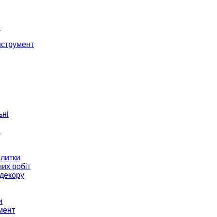
і
нструмент
ьні
и
плитки
их робіт
декору
и
мент