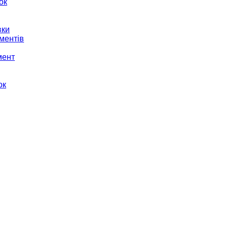
ок
вки
ментів
мент
ок