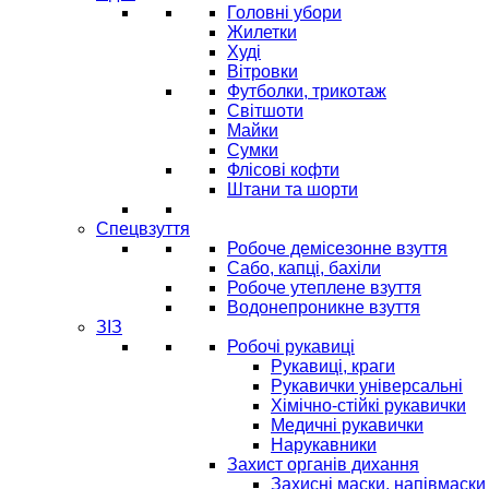
Головні убори
Жилетки
Худі
Вітровки
Футболки, трикотаж
Світшоти
Майки
Сумки
Флісові кофти
Штани та шорти
Спецвзуття
Робоче демісезонне взуття
Сабо, капці, бахіли
Робоче утеплене взуття
Водонепроникне взуття
ЗІЗ
Робочі рукавиці
Рукавиці, краги
Рукавички універсальні
Хімічно-стійкі рукавички
Медичні рукавички
Нарукавники
Захист органів дихання
Захисні маски, напівмаски