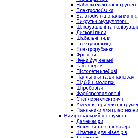
Набори електроінструмент
Електролобзики
Багатофункціональний інс
Викрутки акумуляторні
Шліфувальні та полірувал
Дискові пили
Шабельні пили
Електроножиці
Електрорубанки
Фрезери
Фени будівельні
Гайковерти
Пістолети клейові
Паяльники та випалювачі
Відбійні молотки
Штроборізи
Фарборозпилювачі
Степлери електричні
Акумулятори для інструме
Паяльники для пластикови
Вимірювальний інструмент
Далекоміри
Нівеліри та рівні лазерні
Штативи для нівелірів
Детектори