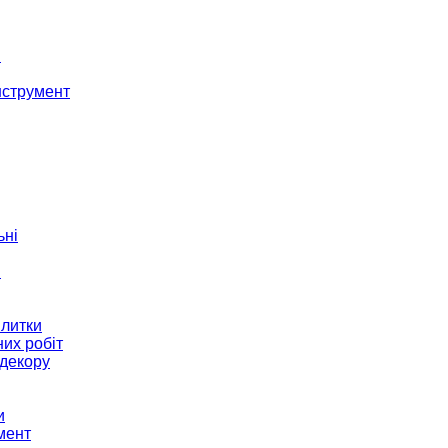
і
нструмент
ьні
и
плитки
их робіт
декору
и
мент