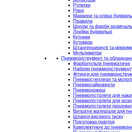
Рулетки
Рівні
Маркери та олівці будівель
Правила
Шнури та фарби розмічаль
Лінійки будівельні
Кутники
Кутоміри
Штангенциркулі та мікром
Мультиметри
Пневмоінструмент та обладнан
Фарбопульти пневматичні
Набори пневмоінструмент
Фітинги для пневмоінстру
Пневмостеплери та молот
Пневмогайковерти
Пневмоножиці
Пневмопістолети для нак
Пневмопістолети для розп
Пневмопістолети продувні
Витратні матеріали для п
Шланги високого тиску
Підготовка повітря
Комплектуючі до пневмоін