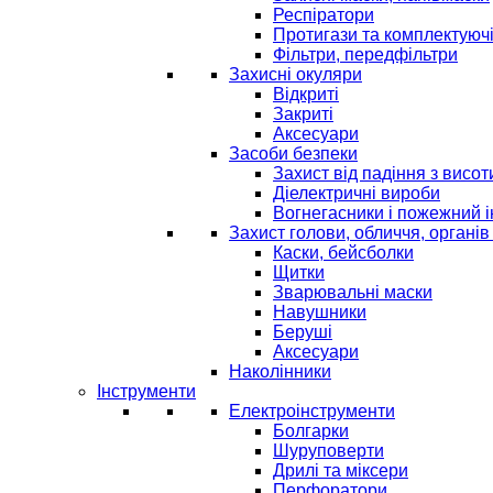
Респіратори
Протигази та комплектуюч
Фільтри, передфільтри
Захисні окуляри
Відкриті
Закриті
Аксесуари
Засоби безпеки
Захист від падіння з висот
Діелектричні вироби
Вогнегасники і пожежний 
Захист голови, обличчя, органів
Каски, бейсболки
Щитки
Зварювальні маски
Навушники
Беруші
Аксесуари
Наколінники
Інструменти
Електроінструменти
Болгарки
Шуруповерти
Дрилі та міксери
Перфоратори