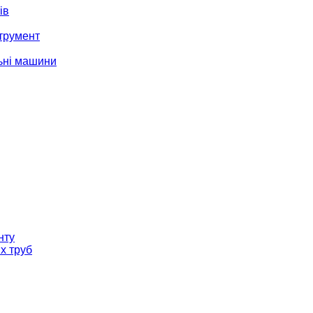
ів
трумент
ьні машини
нту
х труб