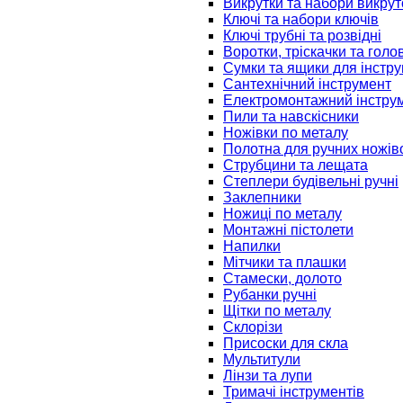
Викрутки та набори викрут
Ключі та набори ключів
Ключі трубні та розвідні
Воротки, тріскачки та голо
Сумки та ящики для інстру
Сантехнічний інструмент
Електромонтажний інстру
Пили та навскісники
Ножівки по металу
Полотна для ручних ножів
Струбцини та лещата
Степлери будівельні ручні
Заклепники
Ножиці по металу
Монтажні пістолети
Напилки
Мітчики та плашки
Стамески, долото
Рубанки ручні
Щітки по металу
Склорізи
Присоски для скла
Мультитули
Лінзи та лупи
Тримачі інструментів