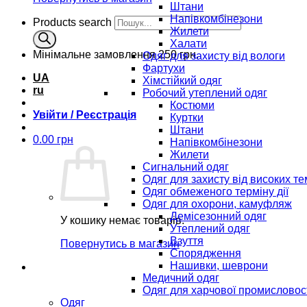
Штани
Напівкомбінезони
Products search
Жилети
Халати
Мінімальне замовлення
250 грн.
Одяг для захисту від вологи
Фартухи
UA
Хімстійкий одяг
ru
Робочий утеплений одяг
Костюми
Увійти / Реєстрація
Куртки
Штани
0.00
грн
Напівкомбінезони
Жилети
Сигнальний одяг
Одяг для захисту від високих т
Одяг обмеженого терміну дії
Одяг для охорони, камуфляж
Демісезонний одяг
У кошику немає товарів.
Утеплений одяг
Взуття
Повернутись в магазин
Спорядження
Нашивки, шеврони
Медичний одяг
Одяг для харчової промисловос
Одяг