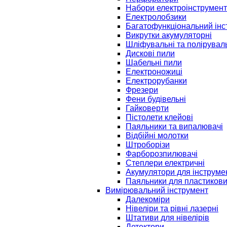
Набори електроінструмент
Електролобзики
Багатофункціональний інс
Викрутки акумуляторні
Шліфувальні та полірувал
Дискові пили
Шабельні пили
Електроножиці
Електрорубанки
Фрезери
Фени будівельні
Гайковерти
Пістолети клейові
Паяльники та випалювачі
Відбійні молотки
Штроборізи
Фарборозпилювачі
Степлери електричні
Акумулятори для інструме
Паяльники для пластикови
Вимірювальний інструмент
Далекоміри
Нівеліри та рівні лазерні
Штативи для нівелірів
Детектори