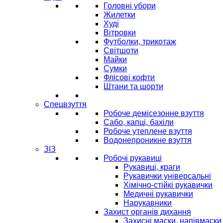
Головні убори
Жилетки
Худі
Вітровки
Футболки, трикотаж
Світшоти
Майки
Сумки
Флісові кофти
Штани та шорти
Спецвзуття
Робоче демісезонне взуття
Сабо, капці, бахіли
Робоче утеплене взуття
Водонепроникне взуття
ЗІЗ
Робочі рукавиці
Рукавиці, краги
Рукавички універсальні
Хімічно-стійкі рукавички
Медичні рукавички
Нарукавники
Захист органів дихання
Захисні маски, напівмаски