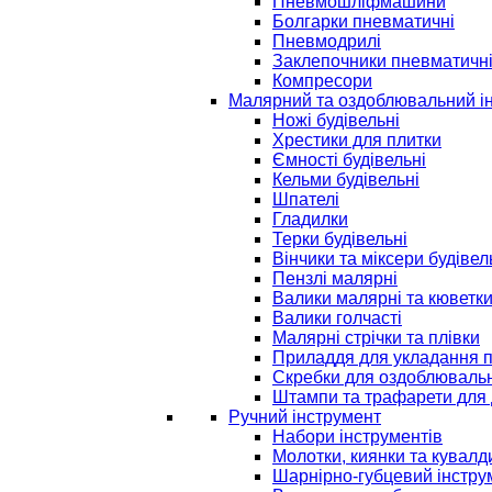
Пневмошліфмашини
Болгарки пневматичні
Пневмодрилі
Заклепочники пневматичн
Компресори
Малярний та оздоблювальний і
Ножі будівельні
Хрестики для плитки
Ємності будівельні
Кельми будівельні
Шпателі
Гладилки
Терки будівельні
Вінчики та міксери будівел
Пензлі малярні
Валики малярні та кюветк
Валики голчасті
Малярні стрічки та плівки
Приладдя для укладання 
Скребки для оздоблювальн
Штампи та трафарети для 
Ручний інструмент
Набори інструментів
Молотки, киянки та кувалд
Шарнірно-губцевий інстру