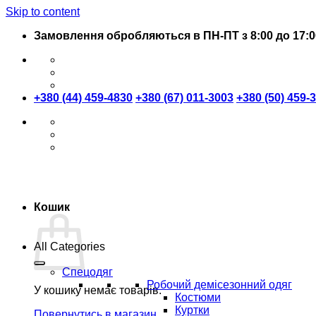
Skip to content
Замовлення обробляються в ПН-ПТ з 8:00 до 17:0
+380 (44) 459-4830
+380 (67) 011-3003
+380 (50) 459-
Кошик
All Categories
Спецодяг
Робочий демісезонний одяг
У кошику немає товарів.
Костюми
Куртки
Повернутись в магазин