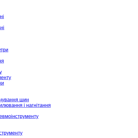
ні
ні
етри
ня
у
менту
ки
ачування шин
илювання і нагнітання
невмоінструменту
струменту