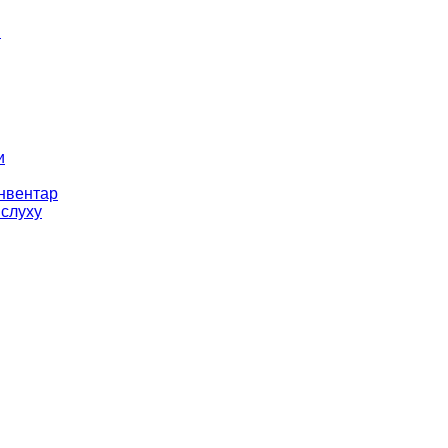
і
и
інвентар
 слуху