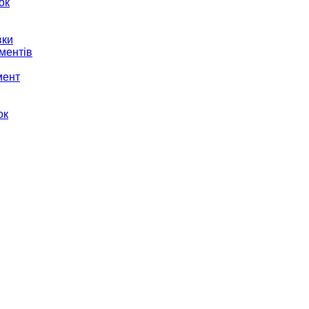
ок
вки
ментів
мент
ок