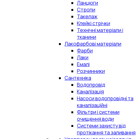
Ланцюги
Стропи
Такелаж
Клейкі стрічки
Технічні матеріали і
тканини
Лакофарбові матеріали
Фарби
Лаки
Емалі
Розчинники
Сантехніка
Водопровід
Каналізація
Насоси водопровідні та
каналізаційні
Фільтри і системи
очищення води
Системи захисту від
протікання та заливання