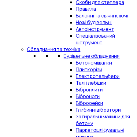
Скоби для степлера
Правила
Балонні та свічні ключі
Ножі будівельні
Автоінструмент
Спеціалізований
інструмент
Обладнання та техніка
Будівельне обладнання
Бетономішалки
Плиткорізи
Електротельфери
Талі і лебідки
Віброплити
Віброноги
Віброрейки
Глибинні вібратори
Затиральні машини для
бетону
Паркетошліфувальні
машини