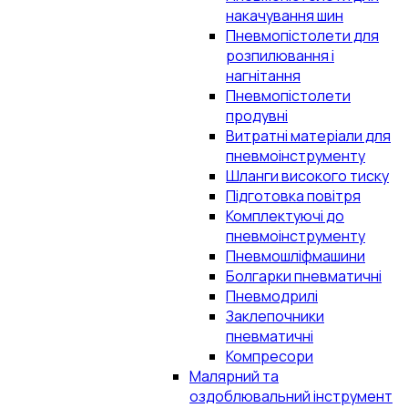
накачування шин
Пневмопістолети для
розпилювання і
нагнітання
Пневмопістолети
продувні
Витратні матеріали для
пневмоінструменту
Шланги високого тиску
Підготовка повітря
Комплектуючі до
пневмоінструменту
Пневмошліфмашини
Болгарки пневматичні
Пневмодрилі
Заклепочники
пневматичні
Компресори
Малярний та
оздоблювальний інструмент