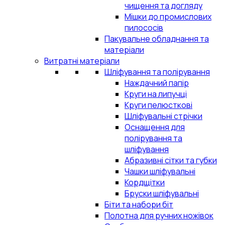
чищення та догляду
Мішки до промислових
пилососів
Пакувальне обладнання та
матеріали
Витратні матеріали
Шліфування та полірування
Наждачний папір
Круги на липучці
Круги пелюсткові
Шліфувальні стрічки
Оснащення для
полірування та
шліфування
Абразивні сітки та губки
Чашки шліфувальні
Кордщітки
Бруски шліфувальні
Біти та набори біт
Полотна для ручних ножівок