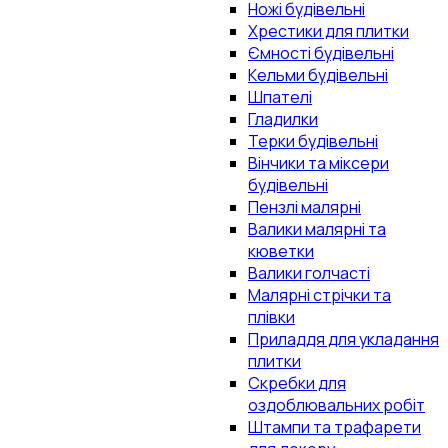
Ножі будівельні
Хрестики для плитки
Ємності будівельні
Кельми будівельні
Шпателі
Гладилки
Терки будівельні
Вінчики та міксери
будівельні
Пензлі малярні
Валики малярні та
кюветки
Валики голчасті
Малярні стрічки та
плівки
Приладдя для укладання
плитки
Скребки для
оздоблювальних робіт
Штампи та трафарети