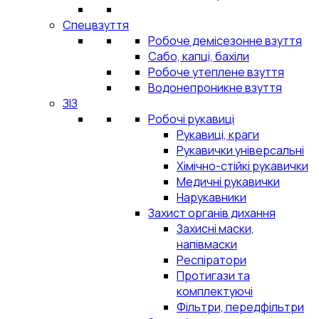
Спецвзуття
Робоче демісезонне взуття
Сабо, капці, бахіли
Робоче утеплене взуття
Водонепроникне взуття
ЗІЗ
Робочі рукавиці
Рукавиці, краги
Рукавички універсальні
Хімічно-стійкі рукавички
Медичні рукавички
Нарукавники
Захист органів дихання
Захисні маски,
напівмаски
Респіратори
Протигази та
комплектуючі
Фільтри, передфільтри