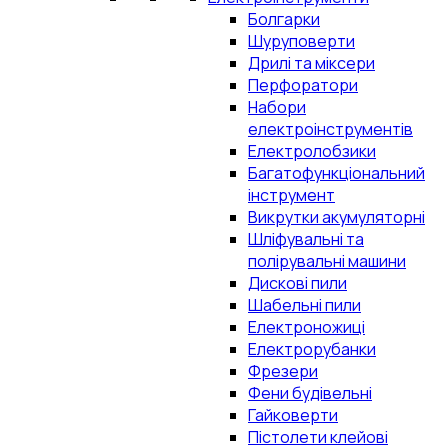
Болгарки
Шуруповерти
Дрилі та міксери
Перфоратори
Набори
електроінструментів
Електролобзики
Багатофункціональний
інструмент
Викрутки акумуляторні
Шліфувальні та
полірувальні машини
Дискові пили
Шабельні пили
Електроножиці
Електрорубанки
Фрезери
Фени будівельні
Гайковерти
Пістолети клейові