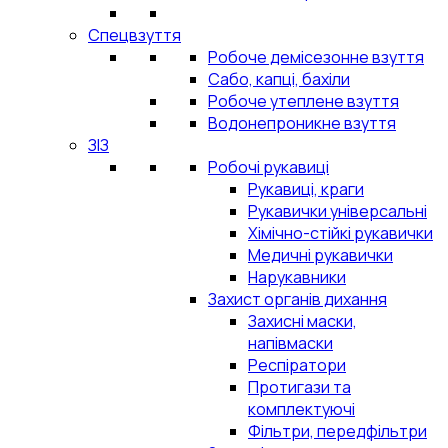
Спецвзуття
Робоче демісезонне взуття
Сабо, капці, бахіли
Робоче утеплене взуття
Водонепроникне взуття
ЗІЗ
Робочі рукавиці
Рукавиці, краги
Рукавички універсальні
Хімічно-стійкі рукавички
Медичні рукавички
Нарукавники
Захист органів дихання
Захисні маски,
напівмаски
Респіратори
Протигази та
комплектуючі
Фільтри, передфільтри