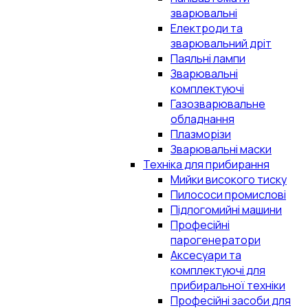
зварювальні
Електроди та
зварювальний дріт
Паяльні лампи
Зварювальні
комплектуючі
Газозварювальне
обладнання
Плазморізи
Зварювальні маски
Техніка для прибирання
Мийки високого тиску
Пилососи промислові
Підлогомийні машини
Професійні
парогенератори
Аксесуари та
комплектуючі для
прибиральної техніки
Професійні засоби для