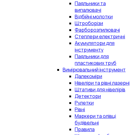
Паяльники та
випалювачі
Відбійні молотки
Штроборізи
Фарборозпилювачі
Степлери електричні
Акумулятори для
інструменту
Паяльники для
пластикових труб
Вимірювальний інструмент
Далекоміри
Нівеліри та рівні лазерні
Штативи для нівелірів
Детектори
Рулетки
Рівні
Маркери та олівці
будівельні
Правила