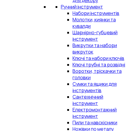
для декору
Ручний інструмент
Набори інструментів
Молотки, киянки та
кувалди
Шарнірно-губцевий
інструмент
Викрутки та набори
викруток
Ключі та набори ключів
Ключі трубні та розвідні
Воротки, тріскачки та
головки
Сумки та ящики для
інструментів
Сантехнічний
інструмент
Електромонтажний
інструмент
Пили та навскісники
Ножівки по металу