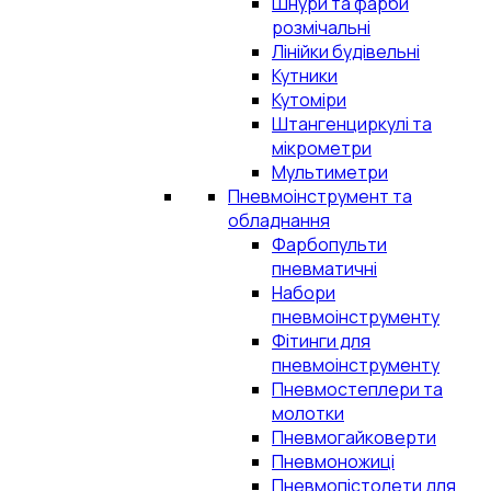
Шнури та фарби
розмічальні
Лінійки будівельні
Кутники
Кутоміри
Штангенциркулі та
мікрометри
Мультиметри
Пневмоінструмент та
обладнання
Фарбопульти
пневматичні
Набори
пневмоінструменту
Фітинги для
пневмоінструменту
Пневмостеплери та
молотки
Пневмогайковерти
Пневмоножиці
Пневмопістолети для