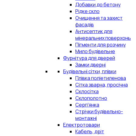
Добавки до бетону
Рідке скло
Очищення та захист
фасадів
Антисептик для
мінеральних поверхонь
Пігменти для розчину
Мило будівельне
Фурнітура для дверей
Замки дверні
Будівельні сітки, плівки
Плівка поліетиленова
Сітка зварна, просічна
Склосітка
Склополотно
Серп'янка
Стрічки будівельно-
монтажні
Електротовари
Кабель, дріт