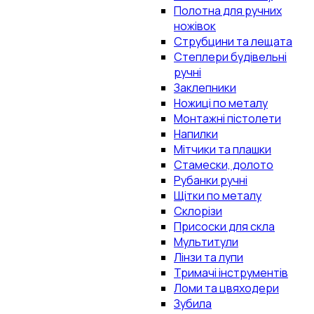
Полотна для ручних
ножівок
Струбцини та лещата
Степлери будівельні
ручні
Заклепники
Ножиці по металу
Монтажні пістолети
Напилки
Мітчики та плашки
Стамески, долото
Рубанки ручні
Щітки по металу
Склорізи
Присоски для скла
Мультитули
Лінзи та лупи
Тримачі інструментів
Ломи та цвяходери
Зубила