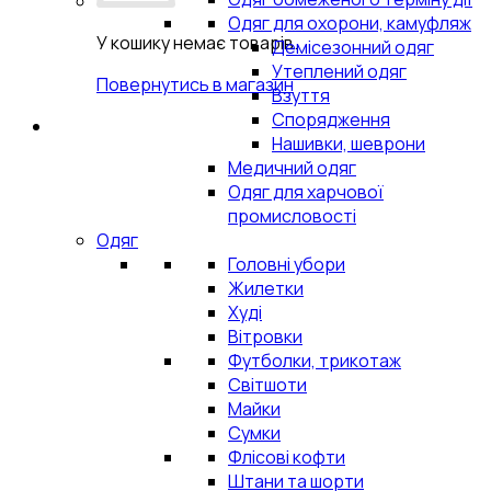
Одяг для охорони, камуфляж
У кошику немає товарів.
Демісезонний одяг
Утеплений одяг
Повернутись в магазин
Взуття
Спорядження
Нашивки, шеврони
Медичний одяг
Одяг для харчової
промисловості
Одяг
Головні убори
Жилетки
Худі
Вітровки
Футболки, трикотаж
Світшоти
Майки
Сумки
Флісові кофти
Штани та шорти