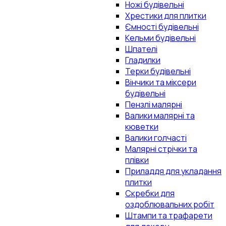
Ножі будівельні
Хрестики для плитки
Ємності будівельні
Кельми будівельні
Шпателі
Гладилки
Терки будівельні
Вінчики та міксери
будівельні
Пензлі малярні
Валики малярні та
кюветки
Валики голчасті
Малярні стрічки та
плівки
Приладдя для укладання
плитки
Скребки для
оздоблювальних робіт
Штампи та трафарети