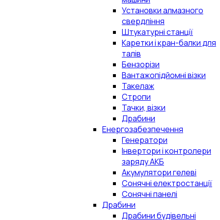
Установки алмазного
свердління
Штукатурні станції
Каретки і кран-балки для
талів
Бензорізи
Вантажопідйомні візки
Такелаж
Стропи
Тачки, візки
Драбини
Енергозабезпечення
Генератори
Інвертори і контролери
заряду АКБ
Акумулятори гелеві
Сонячні електростанції
Сонячні панелі
Драбини
Драбини будівельні