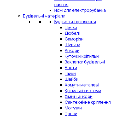
паяння
Ножі для електрорубанка
Будівельні матеріали
Будівельні кріплення
Цвяхи
Дюбелі
Саморізи
Шурупи
Анкери
Куточки кріпильні
Заклепки будівельні
Болти
Гайки
Шайби
Хомути металеві
Кріпильні системи
Хімічні анкери
Сантехнічне кріплення
Мотузки
Троси