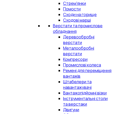
Стрем'янки
Помости
Сходи на горище
Сходові марші
Верстати та промислове
обладнання
Деревообробні
верстати
Металообробні
верстати
Компресори
Промислові колеса
Ремені для переміщення
вантажів
Штабелери та
навантажувачі
Вантажопідйомні візки
Інструментальні столи
та верстаки
Двигуни