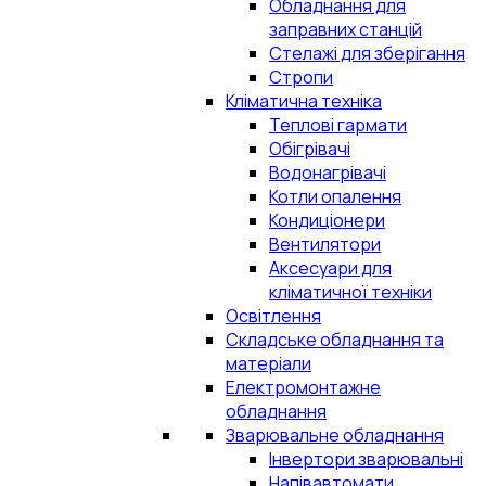
Обладнання для
заправних станцій
Стелажі для зберігання
Стропи
Кліматична техніка
Теплові гармати
Обігрівачі
Водонагрівачі
Котли опалення
Кондиціонери
Вентилятори
Аксесуари для
кліматичної техніки
Освітлення
Складське обладнання та
матеріали
Електромонтажне
обладнання
Зварювальне обладнання
Інвертори зварювальні
Напівавтомати