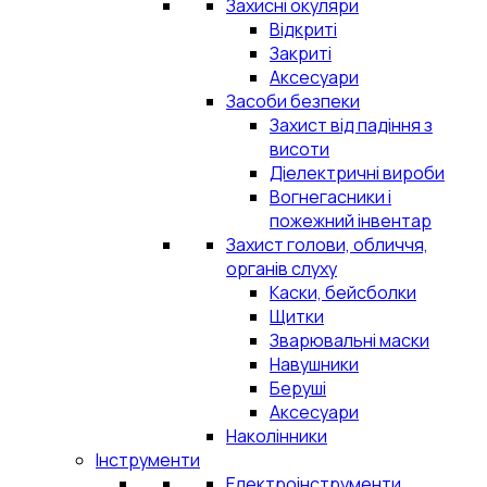
Захисні окуляри
Відкриті
Закриті
Аксесуари
Засоби безпеки
Захист від падіння з
висоти
Діелектричні вироби
Вогнегасники і
пожежний інвентар
Захист голови, обличчя,
органів слуху
Каски, бейсболки
Щитки
Зварювальні маски
Навушники
Беруші
Аксесуари
Наколінники
Інструменти
Електроінструменти