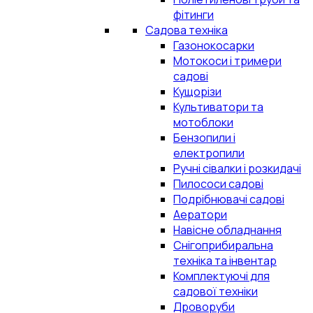
фітинги
Садова техніка
Газонокосарки
Мотокоси і тримери
садові
Кущорізи
Культиватори та
мотоблоки
Бензопили і
електропили
Ручні сівалки і розкидачі
Пилососи садові
Подрібнювачі садові
Аератори
Навісне обладнання
Снігоприбиральна
техніка та інвентар
Комплектуючі для
садової техніки
Дроворуби