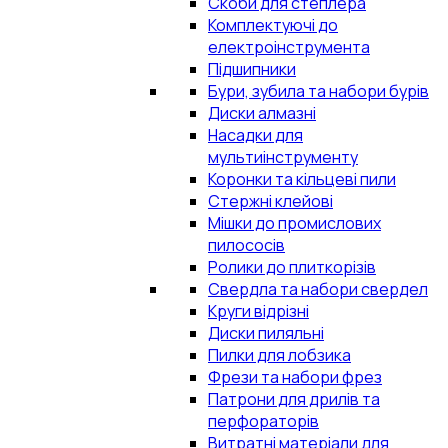
Скоби для степлера
Комплектуючі до
електроінструмента
Підшипники
Бури, зубила та набори бурів
Диски алмазні
Насадки для
мультиінструменту
Коронки та кільцеві пили
Стержні клейові
Мішки до промислових
пилососів
Ролики до плиткорізів
Свердла та набори свердел
Круги відрізні
Диски пиляльні
Пилки для лобзика
Фрези та набори фрез
Патрони для дрилів та
перфораторів
Витратні матеріали для