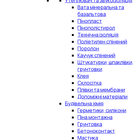
Утеплювач та звукоізоляція
Вата мінеральна та
базальтова
Пінопласт
Пінополістирол
Технічна ізоляція
Поліетилен спінений
Поролон
Каучук спінений
Штукатурки, шпаклівки,
грунтовки
Клея
Склосітка
Плівки та мембрани
Допоміжні матеріали
Будівельна хімія
Герметики, силікони
Піна монтажна
Грунтовка
Бетоноконтакт
Мастика