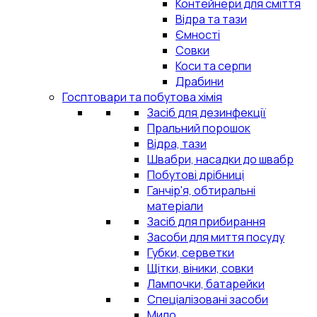
Контейнери для сміття
Відра та тази
Ємності
Совки
Коси та серпи
Драбини
Госптовари та побутова хімія
Засіб для дезинфекції
Пральний порошок
Відра, тази
Швабри, насадки до швабр
Побутові дрібниці
Ганчір'я, обтиральні
матеріали
Засіб для прибирання
Засоби для миття посуду
Губки, серветки
Щітки, віники, совки
Лампочки, батарейки
Спеціалізовані засоби
Мило