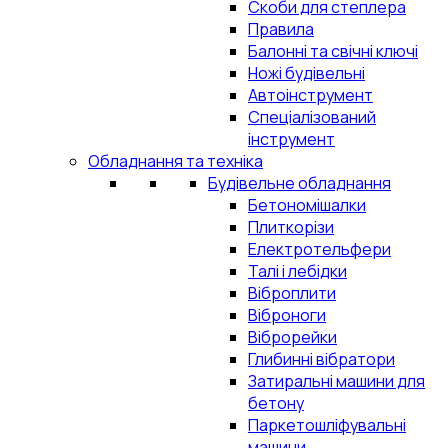
Скоби для степлера
Правила
Балонні та свічні ключі
Ножі будівельні
Автоінструмент
Спеціалізований
інструмент
Обладнання та техніка
Будівельне обладнання
Бетономішалки
Плиткорізи
Електротельфери
Талі і лебідки
Віброплити
Віброноги
Віброрейки
Глибинні вібратори
Затиральні машини для
бетону
Паркетошліфувальні
машини