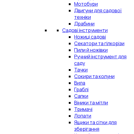
Мотобури
Двигуни для садової
техніки
Драбини
Садові інструменти
Ножиці садові
Секатори та гілкорізи
Пили й ножівки
Ручний інструмент для
саду
Тачки
Сокири та колуни
Вила
Граблі
Сапки
Віники та мітли
Тримачі
Лопати
Ящики та сітки для
зберігання