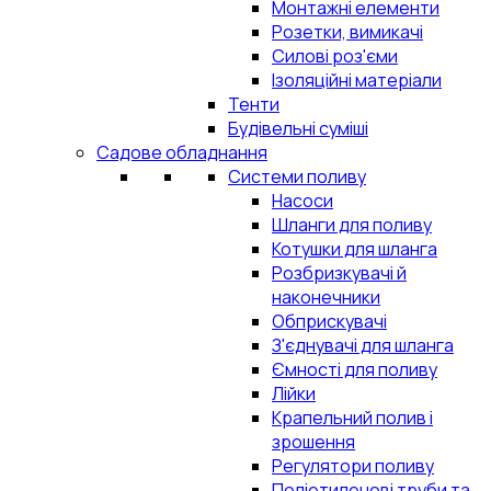
Монтажні елементи
Розетки, вимикачі
Силові роз'єми
Ізоляційні матеріали
Тенти
Будівельні суміші
Садове обладнання
Системи поливу
Насоси
Шланги для поливу
Котушки для шланга
Розбризкувачі й
наконечники
Обприскувачі
З'єднувачі для шланга
Ємності для поливу
Лійки
Крапельний полив і
зрошення
Регулятори поливу
Поліетиленові труби та