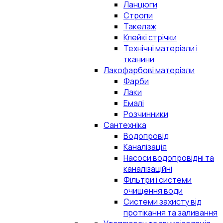
Ланцюги
Стропи
Такелаж
Клейкі стрічки
Технічні матеріали і
тканини
Лакофарбові матеріали
Фарби
Лаки
Емалі
Розчинники
Сантехніка
Водопровід
Каналізація
Насоси водопровідні та
каналізаційні
Фільтри і системи
очищення води
Системи захисту від
протікання та заливання