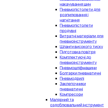
накачування шин
Пневмопістолети для
розпилювання і
нагнітання
Пневмопістолети
продувні
Витратні матеріали для
пневмоінструменту
Шланги високого тиску
Підготовка повітря
Комплектуючі до
пневмоінструменту
Пневмошліфмашини
Болгарки пневматичні
Пневмодрилі
Заклепочники
пневматичні
Компресори
Малярний та
оздоблювальний інструмент