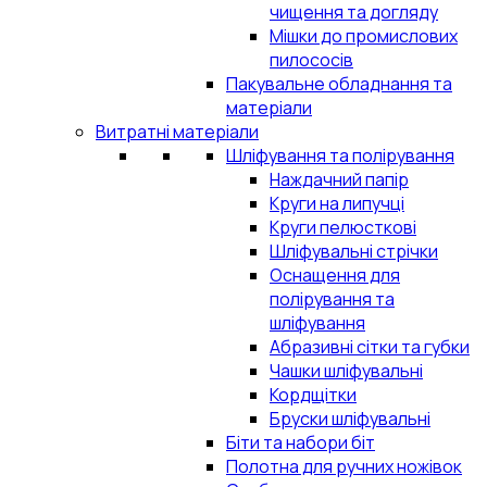
чищення та догляду
Мішки до промислових
пилососів
Пакувальне обладнання та
матеріали
Витратні матеріали
Шліфування та полірування
Наждачний папір
Круги на липучці
Круги пелюсткові
Шліфувальні стрічки
Оснащення для
полірування та
шліфування
Абразивні сітки та губки
Чашки шліфувальні
Кордщітки
Бруски шліфувальні
Біти та набори біт
Полотна для ручних ножівок