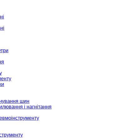
ні
ні
етри
ня
у
менту
ки
ачування шин
илювання і нагнітання
невмоінструменту
струменту