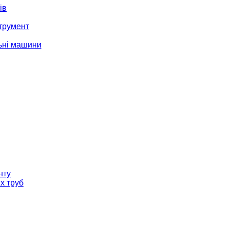
ів
трумент
ьні машини
нту
х труб