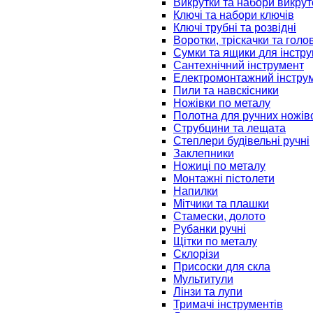
Викрутки та набори викрут
Ключі та набори ключів
Ключі трубні та розвідні
Воротки, тріскачки та голо
Сумки та ящики для інстру
Сантехнічний інструмент
Електромонтажний інстру
Пили та навскісники
Ножівки по металу
Полотна для ручних ножів
Струбцини та лещата
Степлери будівельні ручні
Заклепники
Ножиці по металу
Монтажні пістолети
Напилки
Мітчики та плашки
Стамески, долото
Рубанки ручні
Щітки по металу
Склорізи
Присоски для скла
Мультитули
Лінзи та лупи
Тримачі інструментів