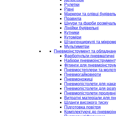
Рулетки
Рівні
Маркери та олівці будівель
Правила
Шнури та фарби розмічаль
Лінійки будівельні
Кутники
Кутоміри
Штангенциркулі та мікром
Мультиметри
Пневмоінструмент та обладнан
Фарбопульти пневматичні
Набори пневмоінструмент
Фітинги для пневмоінстру
Пневмостеплери та молот
Пневмогайковерти
Пневмоножиці
Пневмопістолети для нак
Пневмопістолети для розп
Пневмопістолети продувні
Витратні матеріали для п
Шланги високого тиску
Підготовка повітря
Комплектуючі до пневмоін