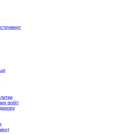
і
нструмент
ьні
и
плитки
их робіт
декору
и
мент