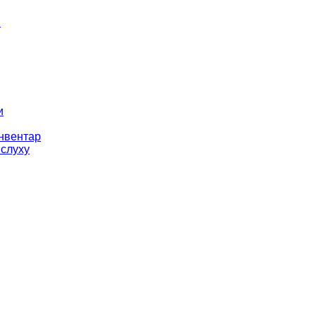
і
и
інвентар
 слуху