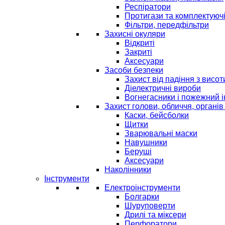
Респіратори
Протигази та комплектуюч
Фільтри, передфільтри
Захисні окуляри
Відкриті
Закриті
Аксесуари
Засоби безпеки
Захист від падіння з висот
Діелектричні вироби
Вогнегасники і пожежний 
Захист голови, обличчя, органів
Каски, бейсболки
Щитки
Зварювальні маски
Навушники
Беруші
Аксесуари
Наколінники
Інструменти
Електроінструменти
Болгарки
Шуруповерти
Дрилі та міксери
Перфоратори