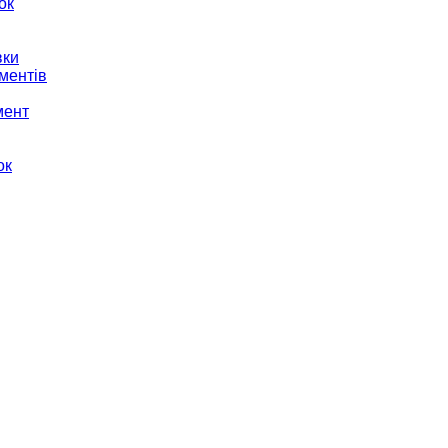
ок
вки
ментів
мент
ок