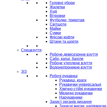
Головні убори
Жилетки
Худі
Вітровки
Футболки, трикотаж
Світшоти
Майки
Сумки
Флісові кофти
Штани та шорти
Спецвзуття
Робоче демісезонне взуття
Сабо, капці, бахіли
Робоче утеплене взуття
Водонепроникне взуття
ЗІЗ
Робочі рукавиці
Рукавиці, краги
Рукавички універсальні
Хімічно-стійкі рукавички
Медичні рукавички
Нарукавники
Захист органів дихання
Захисні маски, напівмаски