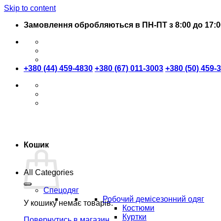
Skip to content
Замовлення обробляються в ПН-ПТ з 8:00 до 17:0
+380 (44) 459-4830
+380 (67) 011-3003
+380 (50) 459-
Кошик
All Categories
Спецодяг
Робочий демісезонний одяг
У кошику немає товарів.
Костюми
Куртки
Повернутись в магазин