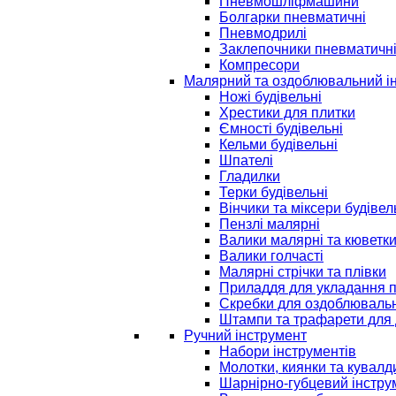
Пневмошліфмашини
Болгарки пневматичні
Пневмодрилі
Заклепочники пневматичн
Компресори
Малярний та оздоблювальний і
Ножі будівельні
Хрестики для плитки
Ємності будівельні
Кельми будівельні
Шпателі
Гладилки
Терки будівельні
Вінчики та міксери будівел
Пензлі малярні
Валики малярні та кюветк
Валики голчасті
Малярні стрічки та плівки
Приладдя для укладання 
Скребки для оздоблювальн
Штампи та трафарети для 
Ручний інструмент
Набори інструментів
Молотки, киянки та кувалд
Шарнірно-губцевий інстру