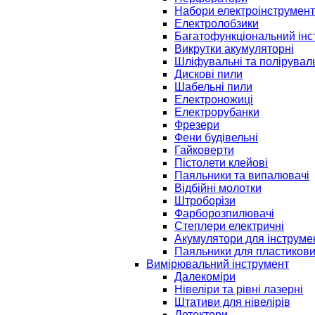
Набори електроінструмент
Електролобзики
Багатофункціональний інс
Викрутки акумуляторні
Шліфувальні та полірувал
Дискові пили
Шабельні пили
Електроножиці
Електрорубанки
Фрезери
Фени будівельні
Гайковерти
Пістолети клейові
Паяльники та випалювачі
Відбійні молотки
Штроборізи
Фарборозпилювачі
Степлери електричні
Акумулятори для інструме
Паяльники для пластикови
Вимірювальний інструмент
Далекоміри
Нівеліри та рівні лазерні
Штативи для нівелірів
Детектори