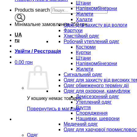
Штани
Напівкомбінезони
Products search
Жилети
Халати
Мінімальне замовлення
250 грн.
Одяг для захисту від вологи
Фартухи
UA
Хімстійкий одяг
ru
Робочий утеплений одяг
Костюми
Увійти / Реєстрація
Куртки
Штани
0.00
грн
Напівкомбінезони
Жилети
Сигнальний одяг
Одяг для захисту від високих т
Одяг обмеженого терміну дії
Одяг для охорони, камуфляж
Демісезонний одяг
У кошику немає товарів.
Утеплений одяг
Взуття
Повернутись в магазин
Спорядження
Нашивки, шеврони
Медичний одяг
Одяг для харчової промисловос
Одяг