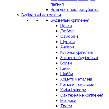
паяння
Ножі для електрорубанка
Будівельні матеріали
Будівельні кріплення
Цвяхи
Дюбелі
Саморізи
Шурупи
Анкери
Куточки кріпильні
Заклепки будівельні
Болти
Гайки
Шайби
Хомути металеві
Кріпильні системи
Хімічні анкери
Сантехнічне кріплення
Мотузки
Троси