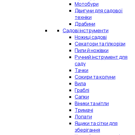
Мотобури
Двигуни для садової
техніки
Драбини
Садові інструменти
Ножиці садові
Секатори та гілкорізи
Пили й ножівки
Ручний інструмент для
саду
Тачки
Сокири та колуни
Вила
Граблі
Сапки
Віники та мітли
Тримачі
Лопати
Ящики та сітки для
зберігання