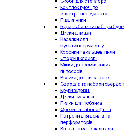
Скоби для степлера
Комплектуючі до
електроінструмента
Підшипники
Бури, зубила та набори бурів
Диски алмазні
Насадки для
мультиінструменту
Коронки та кільцеві пили
Стержні клейові
Мішки до промислових
пилососів
Ролики до плиткорізів
Свердла та набори свердел
Круги відрізні
Диски пиляльні
Пилки для лобзика
Фрези та набори фрез
Патрони для дрилів та
перфораторів
Витратні матеріали для