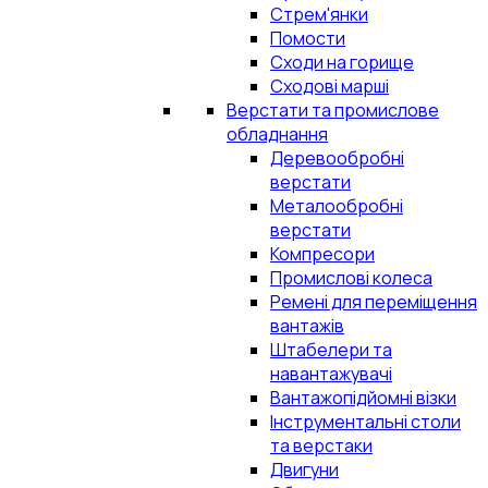
Стрем'янки
Помости
Сходи на горище
Сходові марші
Верстати та промислове
обладнання
Деревообробні
верстати
Металообробні
верстати
Компресори
Промислові колеса
Ремені для переміщення
вантажів
Штабелери та
навантажувачі
Вантажопідйомні візки
Інструментальні столи
та верстаки
Двигуни