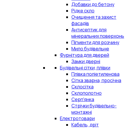
Добавки до бетону
Рідке скло
Очищення та захист
фасадів
Антисептик для
мінеральних поверхонь
Пігменти для розчину
Мило будівельне
Фурнітура для дверей
Замки дверні
Будівельні сітки, плівки
Плівка поліетиленова
Сітка зварна, просічна
Склосітка
Склополотно
Серп'янка
Стрічки будівельно-
монтажні
Електротовари
Кабель, дріт