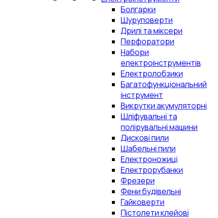
Болгарки
Шуруповерти
Дрилі та міксери
Перфоратори
Набори
електроінструментів
Електролобзики
Багатофункціональний
інструмент
Викрутки акумуляторні
Шліфувальні та
полірувальні машини
Дискові пили
Шабельні пили
Електроножиці
Електрорубанки
Фрезери
Фени будівельні
Гайковерти
Пістолети клейові