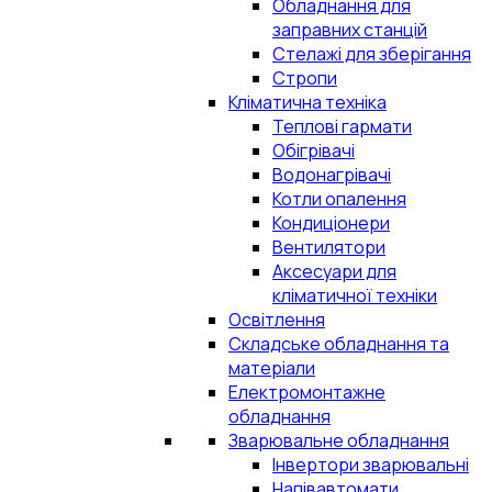
Обладнання для
заправних станцій
Стелажі для зберігання
Стропи
Кліматична техніка
Теплові гармати
Обігрівачі
Водонагрівачі
Котли опалення
Кондиціонери
Вентилятори
Аксесуари для
кліматичної техніки
Освітлення
Складське обладнання та
матеріали
Електромонтажне
обладнання
Зварювальне обладнання
Інвертори зварювальні
Напівавтомати