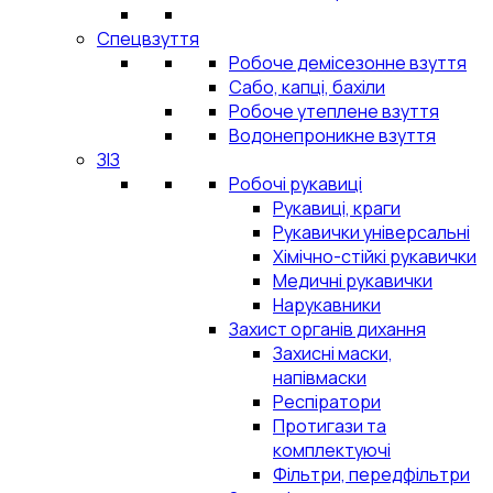
Спецвзуття
Робоче демісезонне взуття
Сабо, капці, бахіли
Робоче утеплене взуття
Водонепроникне взуття
ЗІЗ
Робочі рукавиці
Рукавиці, краги
Рукавички універсальні
Хімічно-стійкі рукавички
Медичні рукавички
Нарукавники
Захист органів дихання
Захисні маски,
напівмаски
Респіратори
Протигази та
комплектуючі
Фільтри, передфільтри