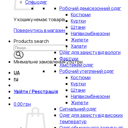
Спецодяг
Робочий демісезонний одяг
Костюми
У кошику немає товарів.
Куртки
Штани
Повернутись в магазин
Напівкомбінезони
Жилети
Products search
Халати
Одяг для захисту від вологи
Фартухи
Мінімальне замовлення
250 грн.
Хімстійкий одяг
Робочий утеплений одяг
UA
Костюми
ru
Куртки
Штани
Увійти / Реєстрація
Напівкомбінезони
Жилети
0.00
грн
Сигнальний одяг
Одяг для захисту від високих
температур
Одяг обмеженого терміну дії