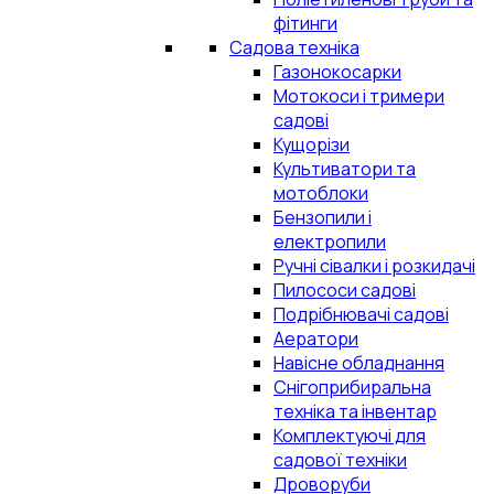
фітинги
Садова техніка
Газонокосарки
Мотокоси і тримери
садові
Кущорізи
Культиватори та
мотоблоки
Бензопили і
електропили
Ручні сівалки і розкидачі
Пилососи садові
Подрібнювачі садові
Аератори
Навісне обладнання
Снігоприбиральна
техніка та інвентар
Комплектуючі для
садової техніки
Дроворуби