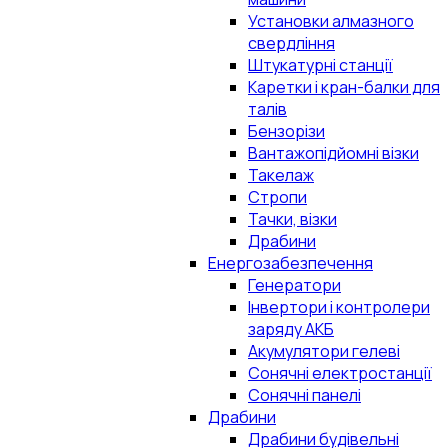
Установки алмазного
свердління
Штукатурні станції
Каретки і кран-балки для
талів
Бензорізи
Вантажопідйомні візки
Такелаж
Стропи
Тачки, візки
Драбини
Енергозабезпечення
Генератори
Інвертори і контролери
заряду АКБ
Акумулятори гелеві
Сонячні електростанції
Сонячні панелі
Драбини
Драбини будівельні