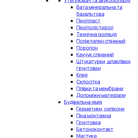
Утеплювач та звукоізоляція
Вата мінеральна та
базальтова
Пінопласт
Пінополістирол
Технічна ізоляція
Поліетилен спінений
Поролон
Каучук спінений
Штукатурки, шпаклівки,
грунтовки
Клея
Склосітка
Плівки та мембрани
Допоміжні матеріали
Будівельна хімія
Герметики, силікони
Піна монтажна
Грунтовка
Бетоноконтакт
Мастика