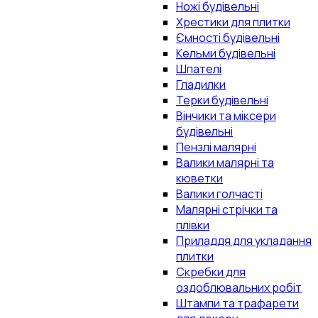
Ножі будівельні
Хрестики для плитки
Ємності будівельні
Кельми будівельні
Шпателі
Гладилки
Терки будівельні
Вінчики та міксери
будівельні
Пензлі малярні
Валики малярні та
кюветки
Валики голчасті
Малярні стрічки та
плівки
Приладдя для укладання
плитки
Скребки для
оздоблювальних робіт
Штампи та трафарети