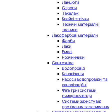
Ланцюги
Стропи
Такелаж
Клейкі стрічки
Технічні матеріали і
тканини
Лакофарбові матеріали
Фарби
Лаки
Емалі
Розчинники
Сантехніка
Водопровід
Каналізація
Насоси водопровідні та
каналізаційні
Фільтри і системи
очищення води
Системи захисту від
протікання та заливання