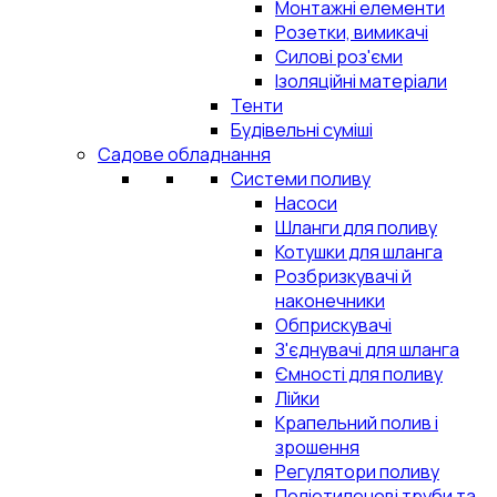
Монтажні елементи
Розетки, вимикачі
Силові роз'єми
Ізоляційні матеріали
Тенти
Будівельні суміші
Садове обладнання
Системи поливу
Насоси
Шланги для поливу
Котушки для шланга
Розбризкувачі й
наконечники
Обприскувачі
З'єднувачі для шланга
Ємності для поливу
Лійки
Крапельний полив і
зрошення
Регулятори поливу
Поліетиленові труби та