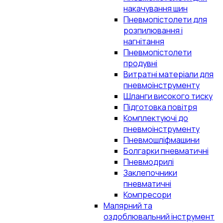
накачування шин
Пневмопістолети для
розпилювання і
нагнітання
Пневмопістолети
продувні
Витратні матеріали для
пневмоінструменту
Шланги високого тиску
Підготовка повітря
Комплектуючі до
пневмоінструменту
Пневмошліфмашини
Болгарки пневматичні
Пневмодрилі
Заклепочники
пневматичні
Компресори
Малярний та
оздоблювальний інструмент