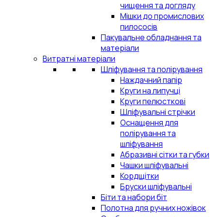
чищення та догляду
Мішки до промислових
пилососів
Пакувальне обладнання та
матеріали
Витратні матеріали
Шліфування та полірування
Наждачний папір
Круги на липучці
Круги пелюсткові
Шліфувальні стрічки
Оснащення для
полірування та
шліфування
Абразивні сітки та губки
Чашки шліфувальні
Кордщітки
Бруски шліфувальні
Біти та набори біт
Полотна для ручних ножівок