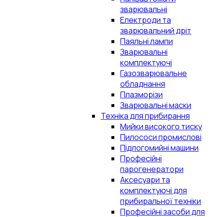
зварювальні
Електроди та
зварювальний дріт
Паяльні лампи
Зварювальні
комплектуючі
Газозварювальне
обладнання
Плазморізи
Зварювальні маски
Техніка для прибирання
Мийки високого тиску
Пилососи промислові
Підлогомийні машини
Професійні
парогенератори
Аксесуари та
комплектуючі для
прибиральної техніки
Професійні засоби для