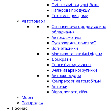
Сміттєві мішки, урні, баки
Паперова продукція
Текстиль для дому
Автотовари
Сигнально-огороджувальне
обладнання
Автокосметика
Пускозарядні пристрої
Вогнегасники
Мастила та технічні рідини
Домкрати
Троси буксирувальні
Знаки аварійної зупинки
Автоаксесуари
Компресори автомобільні
Аптечки
Відра, лопати, лійки
Меблі
Розпродаж
Про нас