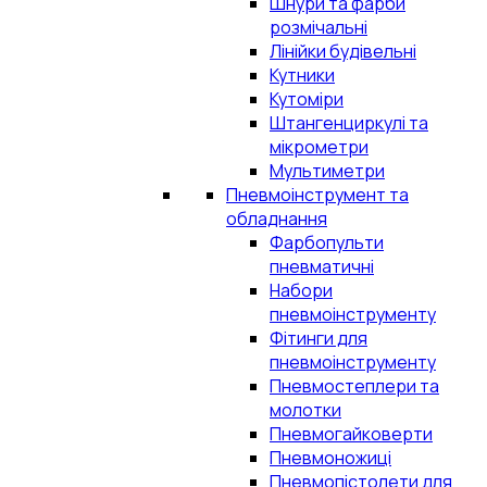
Шнури та фарби
розмічальні
Лінійки будівельні
Кутники
Кутоміри
Штангенциркулі та
мікрометри
Мультиметри
Пневмоінструмент та
обладнання
Фарбопульти
пневматичні
Набори
пневмоінструменту
Фітинги для
пневмоінструменту
Пневмостеплери та
молотки
Пневмогайковерти
Пневмоножиці
Пневмопістолети для