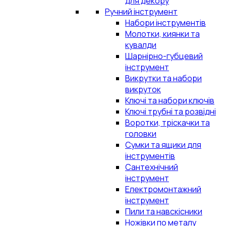
для декору
Ручний інструмент
Набори інструментів
Молотки, киянки та
кувалди
Шарнірно-губцевий
інструмент
Викрутки та набори
викруток
Ключі та набори ключів
Ключі трубні та розвідні
Воротки, тріскачки та
головки
Сумки та ящики для
інструментів
Сантехнічний
інструмент
Електромонтажний
інструмент
Пили та навскісники
Ножівки по металу