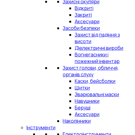
Захисні окуляри
Відкриті
Закриті
Аксесуари
Засоби безпеки
Захист від падіння з
висоти
Діелектричні вироби
Вогнегасники і
пожежний інвентар
Захист голови, обличчя,
органів слуху
Каски, бейсболки
Щитки
Зварювальні маски
Навушники
Беруші
Аксесуари
Наколінники
Інструменти
Електроінструменти