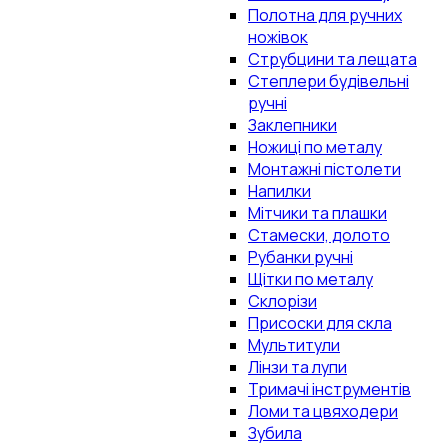
Полотна для ручних
ножівок
Струбцини та лещата
Степлери будівельні
ручні
Заклепники
Ножиці по металу
Монтажні пістолети
Напилки
Мітчики та плашки
Стамески, долото
Рубанки ручні
Щітки по металу
Склорізи
Присоски для скла
Мультитули
Лінзи та лупи
Тримачі інструментів
Ломи та цвяходери
Зубила