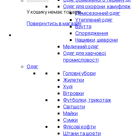
Одяг для охорони, камуфляж
У кошику немає товарів.
Демісезонний одяг
Утеплений одяг
Повернутись в магазин
Взуття
Спорядження
Нашивки, шеврони
Медичний одяг
Одяг для харчової
промисловості
Одяг
Головні убори
Жилетки
Худі
Вітровки
Футболки, трикотаж
Світшоти
Майки
Сумки
Флісові кофти
Штани та шорти