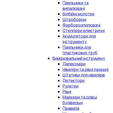
Паяльники та
випалювачі
Відбійні молотки
Штроборізи
Фарборозпилювачі
Степлери електричні
Акумулятори для
інструменту
Паяльники для
пластикових труб
Вимірювальний інструмент
Далекоміри
Нівеліри та рівні лазерні
Штативи для нівелірів
Детектори
Рулетки
Рівні
Маркери та олівці
будівельні
Правила