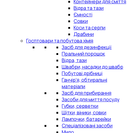
Контейнери для сміття
Відра та тази
Ємності
Совки
Коси та серпи
Драбини
Госптовари та побутова хімія
Засіб для дезинфекції
Пральний порошок
Відра, тази
Швабри, насадки до швабр
Побутові дрібниці
Ганчір'я, обтиральні
матеріали
Засіб для прибирання
Засоби для миття посуду
Губки, серветки
Щітки, віники, совки
Лампочки, батарейки
Спеціалізовані засоби
Мило