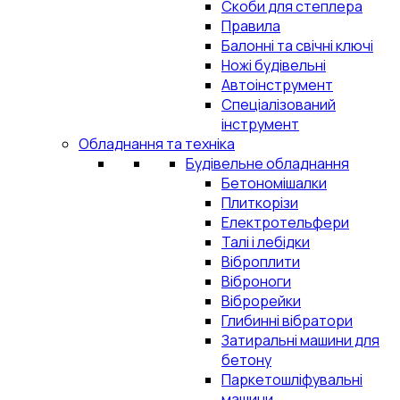
Скоби для степлера
Правила
Балонні та свічні ключі
Ножі будівельні
Автоінструмент
Спеціалізований
інструмент
Обладнання та техніка
Будівельне обладнання
Бетономішалки
Плиткорізи
Електротельфери
Талі і лебідки
Віброплити
Віброноги
Віброрейки
Глибинні вібратори
Затиральні машини для
бетону
Паркетошліфувальні
машини