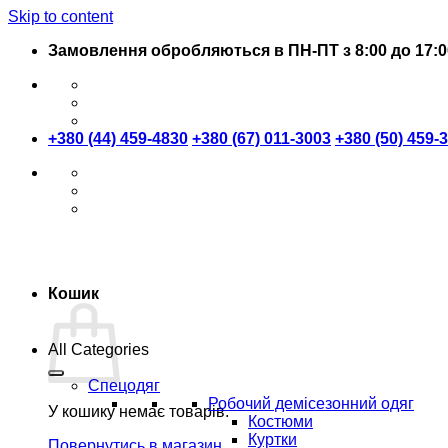
Skip to content
Замовлення обробляються в ПН-ПТ з 8:00 до 17:0
+380 (44) 459-4830
+380 (67) 011-3003
+380 (50) 459-
Кошик
All Categories
Спецодяг
Робочий демісезонний одяг
У кошику немає товарів.
Костюми
Куртки
Повернутись в магазин