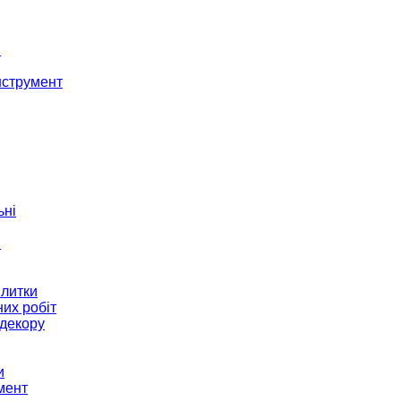
і
нструмент
ьні
и
плитки
их робіт
декору
и
мент