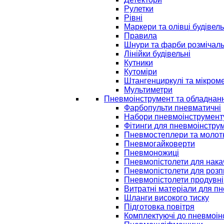
Рулетки
Рівні
Маркери та олівці будівель
Правила
Шнури та фарби розмічаль
Лінійки будівельні
Кутники
Кутоміри
Штангенциркулі та мікром
Мультиметри
Пневмоінструмент та обладнан
Фарбопульти пневматичні
Набори пневмоінструмент
Фітинги для пневмоінстру
Пневмостеплери та молот
Пневмогайковерти
Пневмоножиці
Пневмопістолети для нак
Пневмопістолети для розп
Пневмопістолети продувні
Витратні матеріали для п
Шланги високого тиску
Підготовка повітря
Комплектуючі до пневмоін