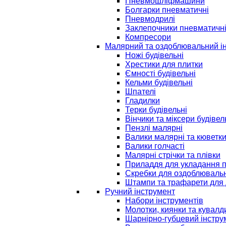
Пневмошліфмашини
Болгарки пневматичні
Пневмодрилі
Заклепочники пневматичн
Компресори
Малярний та оздоблювальний і
Ножі будівельні
Хрестики для плитки
Ємності будівельні
Кельми будівельні
Шпателі
Гладилки
Терки будівельні
Вінчики та міксери будівел
Пензлі малярні
Валики малярні та кюветк
Валики голчасті
Малярні стрічки та плівки
Приладдя для укладання 
Скребки для оздоблювальн
Штампи та трафарети для 
Ручний інструмент
Набори інструментів
Молотки, киянки та кувалд
Шарнірно-губцевий інстру