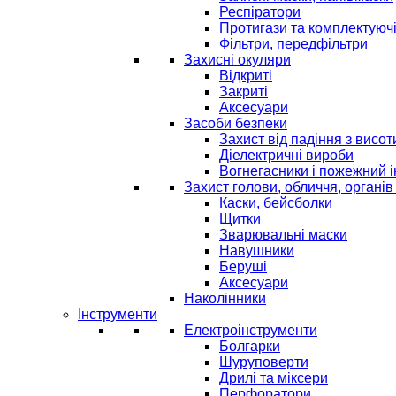
Респіратори
Протигази та комплектуюч
Фільтри, передфільтри
Захисні окуляри
Відкриті
Закриті
Аксесуари
Засоби безпеки
Захист від падіння з висот
Діелектричні вироби
Вогнегасники і пожежний 
Захист голови, обличчя, органів
Каски, бейсболки
Щитки
Зварювальні маски
Навушники
Беруші
Аксесуари
Наколінники
Інструменти
Електроінструменти
Болгарки
Шуруповерти
Дрилі та міксери
Перфоратори