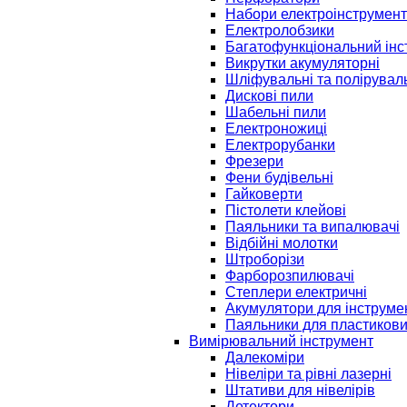
Набори електроінструмент
Електролобзики
Багатофункціональний інс
Викрутки акумуляторні
Шліфувальні та полірувал
Дискові пили
Шабельні пили
Електроножиці
Електрорубанки
Фрезери
Фени будівельні
Гайковерти
Пістолети клейові
Паяльники та випалювачі
Відбійні молотки
Штроборізи
Фарборозпилювачі
Степлери електричні
Акумулятори для інструме
Паяльники для пластикови
Вимірювальний інструмент
Далекоміри
Нівеліри та рівні лазерні
Штативи для нівелірів
Детектори