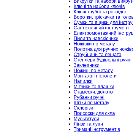
Викрутки та набори викрут
Ключі та набори ключів
Ключі трубні та розвідні
Воротки, тріскачки та голо
Сумки та ящики для інстру
Сантехнічний інструмент
Електромонтажний інстру
Пили та навскісники
Ножівки по металу
Полотна для ручних ножів
Струбцини та лещата
Степлери будівельні ручні
Заклепники
Ножиці по металу
Монтажні пістолети
Напилки
Мітчики та плашки
Стамески, долото
Рубанки ручні
Щітки по металу
Склорізи
Присоски для скла
Мультитули
Лінзи та лупи
Тримачі інструментів