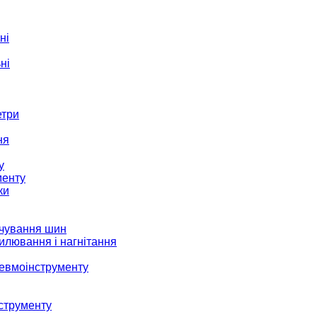
ні
ні
етри
ня
у
менту
ки
ачування шин
илювання і нагнітання
невмоінструменту
струменту