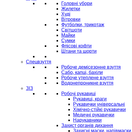
Головні убори
Жилетки
Худі
Вітровки
Футболки, трикотаж
Світшоти
Майки
Сумки
Флісові кофти
Штани та шорти
Спецвзуття
Робоче демісезонне взуття
Сабо, капці, бахіли
Робоче утеплене взуття
Водонепроникне взуття
ЗІЗ
Робочі рукавиці
Рукавиці, краги
Рукавички універсальні
Хімічно-стійкі рукавички
Медичні рукавички
Нарукавники
Захист органів дихання
Захисні маски, напівмаски