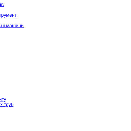
ів
трумент
ьні машини
нту
х труб