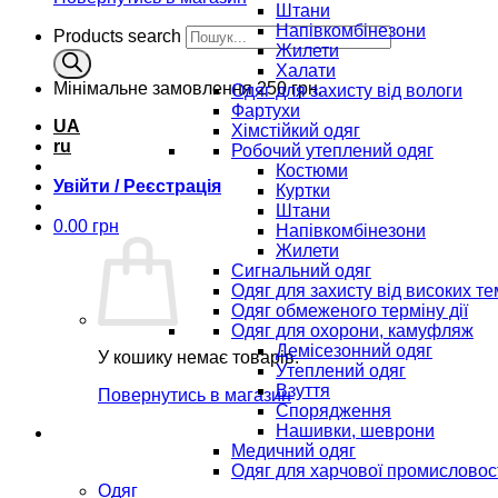
Штани
Напівкомбінезони
Products search
Жилети
Халати
Мінімальне замовлення
250 грн.
Одяг для захисту від вологи
Фартухи
UA
Хімстійкий одяг
ru
Робочий утеплений одяг
Костюми
Увійти / Реєстрація
Куртки
Штани
0.00
грн
Напівкомбінезони
Жилети
Сигнальний одяг
Одяг для захисту від високих т
Одяг обмеженого терміну дії
Одяг для охорони, камуфляж
Демісезонний одяг
У кошику немає товарів.
Утеплений одяг
Взуття
Повернутись в магазин
Спорядження
Нашивки, шеврони
Медичний одяг
Одяг для харчової промисловос
Одяг