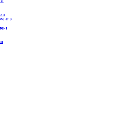
ок
вки
ментів
мент
ок