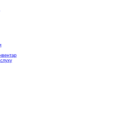
і
и
інвентар
 слуху