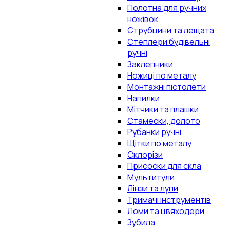
Полотна для ручних
ножівок
Струбцини та лещата
Степлери будівельні
ручні
Заклепники
Ножиці по металу
Монтажні пістолети
Напилки
Мітчики та плашки
Стамески, долото
Рубанки ручні
Щітки по металу
Склорізи
Присоски для скла
Мультитули
Лінзи та лупи
Тримачі інструментів
Ломи та цвяходери
Зубила