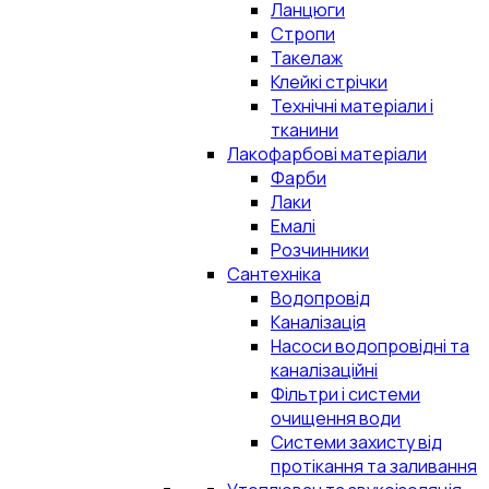
Ланцюги
Стропи
Такелаж
Клейкі стрічки
Технічні матеріали і
тканини
Лакофарбові матеріали
Фарби
Лаки
Емалі
Розчинники
Сантехніка
Водопровід
Каналізація
Насоси водопровідні та
каналізаційні
Фільтри і системи
очищення води
Системи захисту від
протікання та заливання