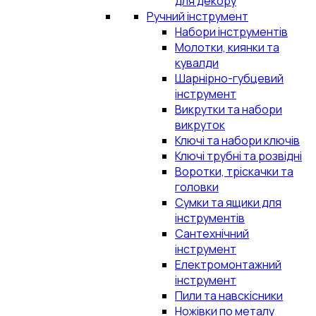
для декору
Ручний інструмент
Набори інструментів
Молотки, киянки та
кувалди
Шарнірно-губцевий
інструмент
Викрутки та набори
викруток
Ключі та набори ключів
Ключі трубні та розвідні
Воротки, тріскачки та
головки
Сумки та ящики для
інструментів
Сантехнічний
інструмент
Електромонтажний
інструмент
Пили та навскісники
Ножівки по металу