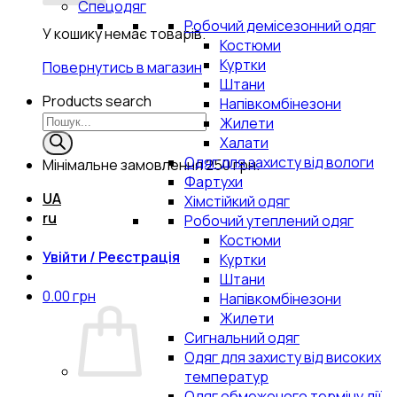
Спецодяг
Робочий демісезонний одяг
У кошику немає товарів.
Костюми
Куртки
Повернутись в магазин
Штани
Products search
Напівкомбінезони
Жилети
Халати
Одяг для захисту від вологи
Мінімальне замовлення
250 грн.
Фартухи
UA
Хімстійкий одяг
ru
Робочий утеплений одяг
Костюми
Увійти / Реєстрація
Куртки
Штани
0.00
грн
Напівкомбінезони
Жилети
Сигнальний одяг
Одяг для захисту від високих
температур
Одяг обмеженого терміну дії