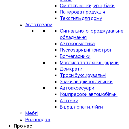
Сміттєві мішки, урні, баки
Паперова продукція
Текстиль для дому
Автотовари
Сигнально-огороджувальне
обладнання
Автокосметика
Пускозарядні пристрої
Вогнегасники
Мастила та технічні рідини
Домкрати
Троси буксирувальні
Знаки аварійної зупинки
Автоаксесуари
Компресори автомобільні
Аптечки
Відра, лопати, лійки
Меблі
Розпродаж
Про нас