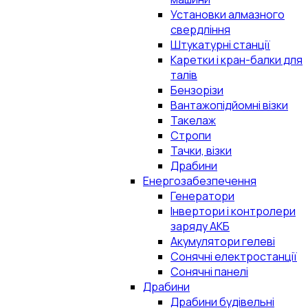
Установки алмазного
свердління
Штукатурні станції
Каретки і кран-балки для
талів
Бензорізи
Вантажопідйомні візки
Такелаж
Стропи
Тачки, візки
Драбини
Енергозабезпечення
Генератори
Інвертори і контролери
заряду АКБ
Акумулятори гелеві
Сонячні електростанції
Сонячні панелі
Драбини
Драбини будівельні