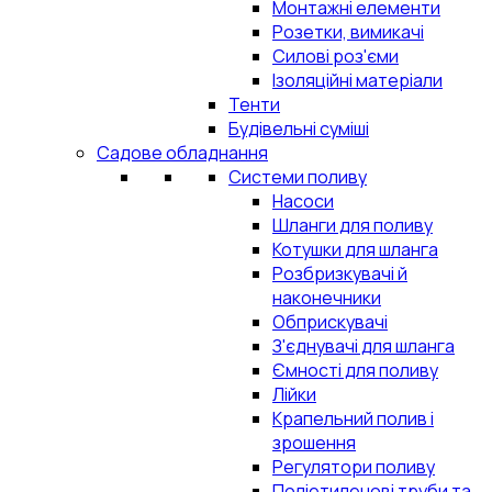
Монтажні елементи
Розетки, вимикачі
Силові роз'єми
Ізоляційні матеріали
Тенти
Будівельні суміші
Садове обладнання
Системи поливу
Насоси
Шланги для поливу
Котушки для шланга
Розбризкувачі й
наконечники
Обприскувачі
З'єднувачі для шланга
Ємності для поливу
Лійки
Крапельний полив і
зрошення
Регулятори поливу
Поліетиленові труби та