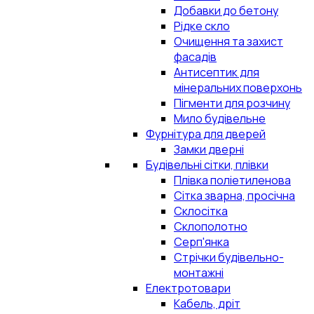
Добавки до бетону
Рідке скло
Очищення та захист
фасадів
Антисептик для
мінеральних поверхонь
Пігменти для розчину
Мило будівельне
Фурнітура для дверей
Замки дверні
Будівельні сітки, плівки
Плівка поліетиленова
Сітка зварна, просічна
Склосітка
Склополотно
Серп'янка
Стрічки будівельно-
монтажні
Електротовари
Кабель, дріт