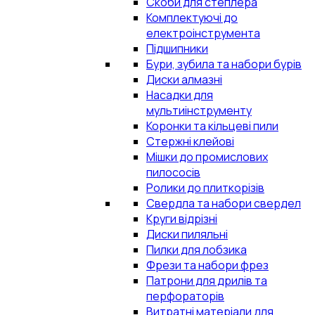
Скоби для степлера
Комплектуючі до
електроінструмента
Підшипники
Бури, зубила та набори бурів
Диски алмазні
Насадки для
мультиінструменту
Коронки та кільцеві пили
Стержні клейові
Мішки до промислових
пилососів
Ролики до плиткорізів
Свердла та набори свердел
Круги відрізні
Диски пиляльні
Пилки для лобзика
Фрези та набори фрез
Патрони для дрилів та
перфораторів
Витратні матеріали для