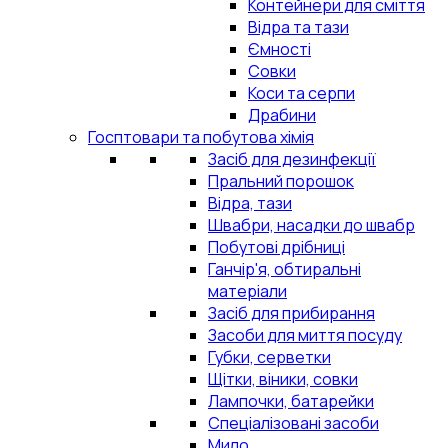
Контейнери для сміття
Відра та тази
Ємності
Совки
Коси та серпи
Драбини
Госптовари та побутова хімія
Засіб для дезинфекції
Пральний порошок
Відра, тази
Швабри, насадки до швабр
Побутові дрібниці
Ганчір'я, обтиральні
матеріали
Засіб для прибирання
Засоби для миття посуду
Губки, серветки
Щітки, віники, совки
Лампочки, батарейки
Спеціалізовані засоби
Мило