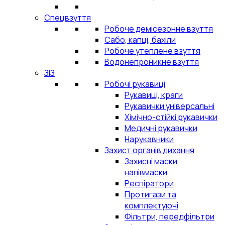
Спецвзуття
Робоче демісезонне взуття
Сабо, капці, бахіли
Робоче утеплене взуття
Водонепроникне взуття
ЗІЗ
Робочі рукавиці
Рукавиці, краги
Рукавички універсальні
Хімічно-стійкі рукавички
Медичні рукавички
Нарукавники
Захист органів дихання
Захисні маски,
напівмаски
Респіратори
Протигази та
комплектуючі
Фільтри, передфільтри