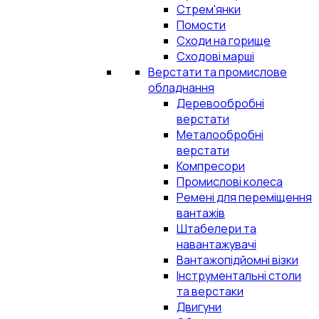
Стрем'янки
Помости
Сходи на горище
Сходові марші
Верстати та промислове
обладнання
Деревообробні
верстати
Металообробні
верстати
Компресори
Промислові колеса
Ремені для переміщення
вантажів
Штабелери та
навантажувачі
Вантажопідйомні візки
Інструментальні столи
та верстаки
Двигуни