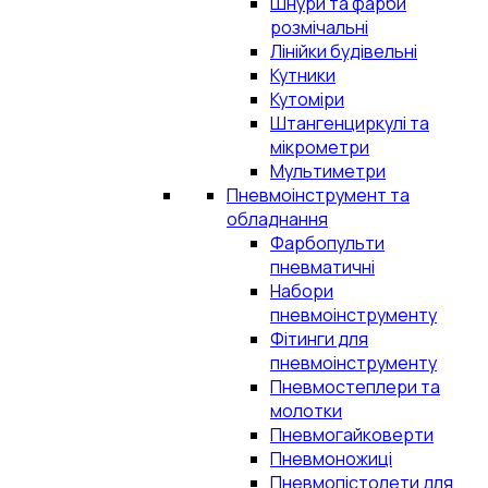
Шнури та фарби
розмічальні
Лінійки будівельні
Кутники
Кутоміри
Штангенциркулі та
мікрометри
Мультиметри
Пневмоінструмент та
обладнання
Фарбопульти
пневматичні
Набори
пневмоінструменту
Фітинги для
пневмоінструменту
Пневмостеплери та
молотки
Пневмогайковерти
Пневмоножиці
Пневмопістолети для