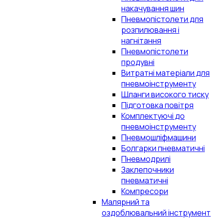
накачування шин
Пневмопістолети для
розпилювання і
нагнітання
Пневмопістолети
продувні
Витратні матеріали для
пневмоінструменту
Шланги високого тиску
Підготовка повітря
Комплектуючі до
пневмоінструменту
Пневмошліфмашини
Болгарки пневматичні
Пневмодрилі
Заклепочники
пневматичні
Компресори
Малярний та
оздоблювальний інструмент