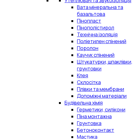
Утеплювач та звукоізоляція
Вата мінеральна та
базальтова
Пінопласт
Пінополістирол
Технічна ізоляція
Поліетилен спінений
Поролон
Каучук спінений
Штукатурки, шпаклівки,
грунтовки
Клея
Склосітка
Плівки та мембрани
Допоміжні матеріали
Будівельна хімія
Герметики, силікони
Піна монтажна
Грунтовка
Бетоноконтакт
Мастика