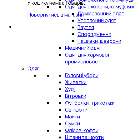
У кошику немає товарів.
Одяг для охорони, камуфляж
Демісезонний одяг
Повернутись в магазин
Утеплений одяг
Взуття
Спорядження
Нашивки, шеврони
Медичний одяг
Одяг для харчової
промисловості
Одяг
Головні убори
Жилетки
Худі
Вітровки
Футболки, трикотаж
Світшоти
Майки
Сумки
Флісові кофти
Штани та шорти