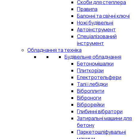
Скоби для степлера
Правила
Балонні та свічні ключі
Ножі будівельні
Автоінструмент
Спеціалізований
інструмент
Обладнання та техніка
Будівельне обладнання
Бетономішалки
Плиткорізи
Електротельфери
Талі і лебідки
Віброплити
Віброноги
Віброрейки
Глибинні вібратори
Затиральні машини для
бетону
Паркетошліфувальні
машини