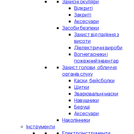
Захисні окуляри
Відкриті
Закриті
Аксесуари
Засоби безпеки
Захист від падіння з
висоти
Діелектричні вироби
Вогнегасники і
пожежний інвентар
Захист голови, обличчя,
органів слуху
Каски, бейсболки
Щитки
Зварювальні маски
Навушники
Беруші
Аксесуари
Наколінники
Інструменти
Електроінструменти