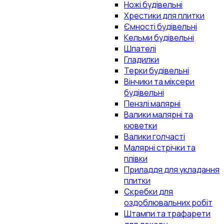
Ножі будівельні
Хрестики для плитки
Ємності будівельні
Кельми будівельні
Шпателі
Гладилки
Терки будівельні
Вінчики та міксери
будівельні
Пензлі малярні
Валики малярні та
кюветки
Валики голчасті
Малярні стрічки та
плівки
Приладдя для укладання
плитки
Скребки для
оздоблювальних робіт
Штампи та трафарети