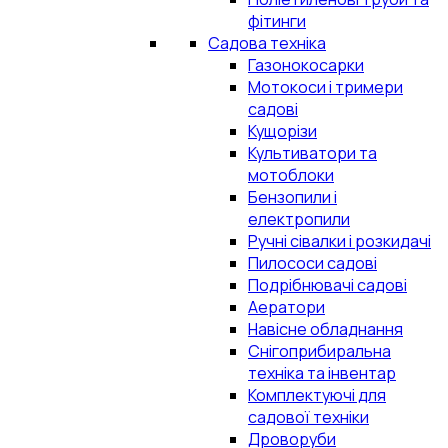
фітинги
Садова техніка
Газонокосарки
Мотокоси і тримери
садові
Кущорізи
Культиватори та
мотоблоки
Бензопили і
електропили
Ручні сівалки і розкидачі
Пилососи садові
Подрібнювачі садові
Аератори
Навісне обладнання
Снігоприбиральна
техніка та інвентар
Комплектуючі для
садової техніки
Дроворуби