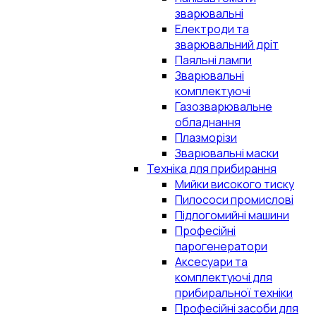
зварювальні
Електроди та
зварювальний дріт
Паяльні лампи
Зварювальні
комплектуючі
Газозварювальне
обладнання
Плазморізи
Зварювальні маски
Техніка для прибирання
Мийки високого тиску
Пилососи промислові
Підлогомийні машини
Професійні
парогенератори
Аксесуари та
комплектуючі для
прибиральної техніки
Професійні засоби для