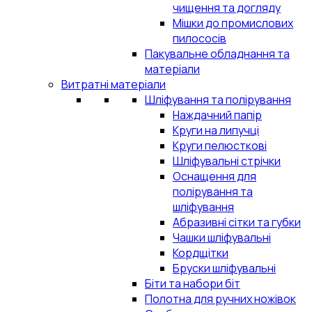
чищення та догляду
Мішки до промислових
пилососів
Пакувальне обладнання та
матеріали
Витратні матеріали
Шліфування та полірування
Наждачний папір
Круги на липучці
Круги пелюсткові
Шліфувальні стрічки
Оснащення для
полірування та
шліфування
Абразивні сітки та губки
Чашки шліфувальні
Кордщітки
Бруски шліфувальні
Біти та набори біт
Полотна для ручних ножівок