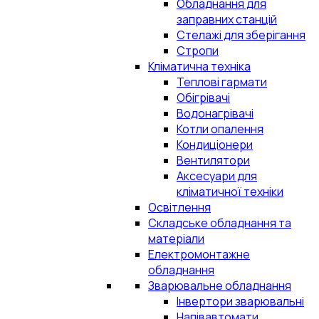
Обладнання для
заправних станцій
Стелажі для зберігання
Стропи
Кліматична техніка
Теплові гармати
Обігрівачі
Водонагрівачі
Котли опалення
Кондиціонери
Вентилятори
Аксесуари для
кліматичної техніки
Освітлення
Складське обладнання та
матеріали
Електромонтажне
обладнання
Зварювальне обладнання
Інвертори зварювальні
Напівавтомати