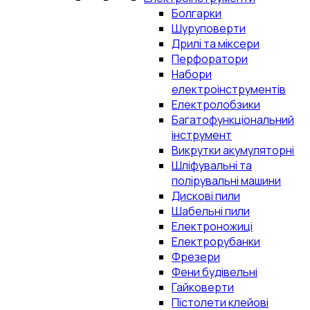
Болгарки
Шуруповерти
Дрилі та міксери
Перфоратори
Набори
електроінструментів
Електролобзики
Багатофункціональний
інструмент
Викрутки акумуляторні
Шліфувальні та
полірувальні машини
Дискові пили
Шабельні пили
Електроножиці
Електрорубанки
Фрезери
Фени будівельні
Гайковерти
Пістолети клейові