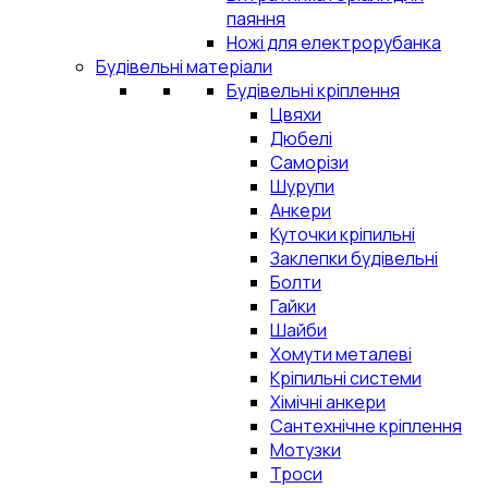
паяння
Ножі для електрорубанка
Будівельні матеріали
Будівельні кріплення
Цвяхи
Дюбелі
Саморізи
Шурупи
Анкери
Куточки кріпильні
Заклепки будівельні
Болти
Гайки
Шайби
Хомути металеві
Кріпильні системи
Хімічні анкери
Сантехнічне кріплення
Мотузки
Троси