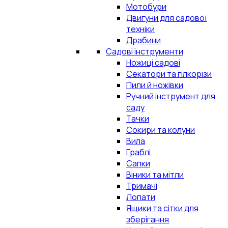
Мотобури
Двигуни для садової
техніки
Драбини
Садові інструменти
Ножиці садові
Секатори та гілкорізи
Пили й ножівки
Ручний інструмент для
саду
Тачки
Сокири та колуни
Вила
Граблі
Сапки
Віники та мітли
Тримачі
Лопати
Ящики та сітки для
зберігання