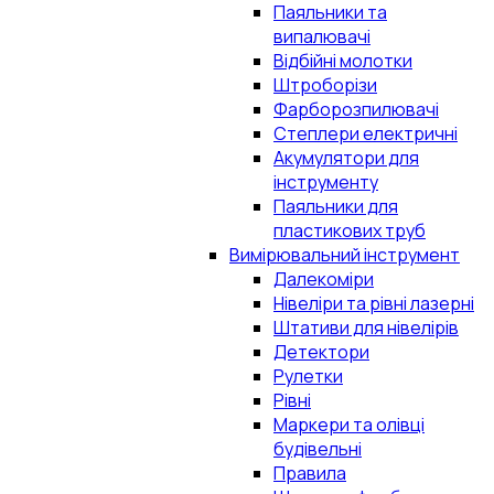
Паяльники та
випалювачі
Відбійні молотки
Штроборізи
Фарборозпилювачі
Степлери електричні
Акумулятори для
інструменту
Паяльники для
пластикових труб
Вимірювальний інструмент
Далекоміри
Нівеліри та рівні лазерні
Штативи для нівелірів
Детектори
Рулетки
Рівні
Маркери та олівці
будівельні
Правила