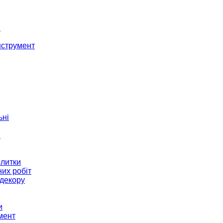
і
нструмент
ьні
и
плитки
их робіт
декору
и
мент