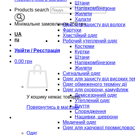
Штани
Напівкомбінезони
Products search
Жилети
Халати
Мінімальне замовлення
250 грн.
Одяг для захисту від вологи
Фартухи
UA
Хімстійкий одяг
ru
Робочий утеплений одяг
Костюми
Увійти / Реєстрація
Куртки
Штани
0.00
грн
Напівкомбінезони
Жилети
Сигнальний одяг
Одяг для захисту від високих т
Одяг обмеженого терміну дії
Одяг для охорони, камуфляж
Демісезонний одяг
У кошику немає товарів.
Утеплений одяг
Взуття
Повернутись в магазин
Спорядження
Нашивки, шеврони
Медичний одяг
Одяг для харчової промисловос
Одяг