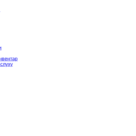
і
и
інвентар
 слуху