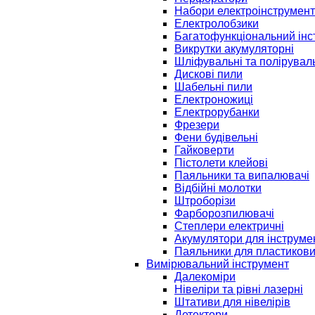
Набори електроінструмент
Електролобзики
Багатофункціональний інс
Викрутки акумуляторні
Шліфувальні та полірувал
Дискові пили
Шабельні пили
Електроножиці
Електрорубанки
Фрезери
Фени будівельні
Гайковерти
Пістолети клейові
Паяльники та випалювачі
Відбійні молотки
Штроборізи
Фарборозпилювачі
Степлери електричні
Акумулятори для інструме
Паяльники для пластикови
Вимірювальний інструмент
Далекоміри
Нівеліри та рівні лазерні
Штативи для нівелірів
Детектори