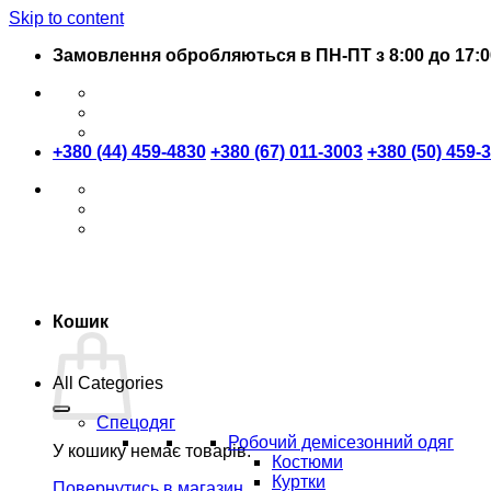
Skip to content
Замовлення обробляються в ПН-ПТ з 8:00 до 17:0
+380 (44) 459-4830
+380 (67) 011-3003
+380 (50) 459-
Кошик
All Categories
Спецодяг
Робочий демісезонний одяг
У кошику немає товарів.
Костюми
Куртки
Повернутись в магазин