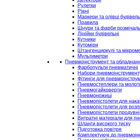
Рулетки
Рівні
Маркери та олівці будівель
Правила
Шнури та фарби розмічаль
Лінійки будівельні
Кутники
Кутоміри
Штангенциркулі та мікром
Мультиметри
Пневмоінструмент та обладнан
Фарбопульти пневматичні
Набори пневмоінструмент
Фітинги для пневмоінстру
Пневмостеплери та молот
Пневмогайковерти
Пневмоножиці
Пневмопістолети для нак
Пневмопістолети для розп
Пневмопістолети продувні
Витратні матеріали для п
Шланги високого тиску
Підготовка повітря
Комплектуючі до пневмоін