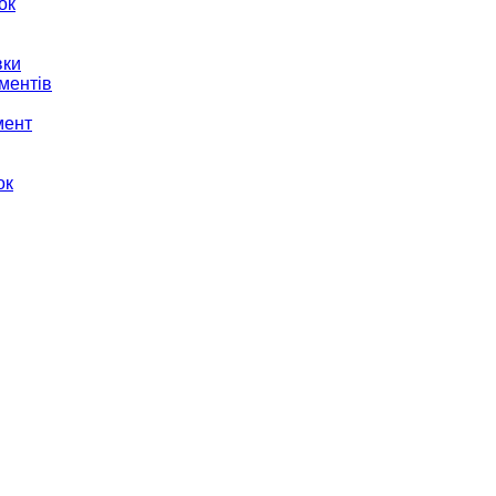
ок
вки
ментів
мент
ок