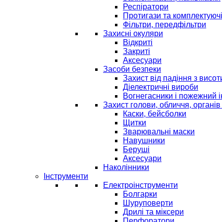
Респіратори
Протигази та комплектуюч
Фільтри, передфільтри
Захисні окуляри
Відкриті
Закриті
Аксесуари
Засоби безпеки
Захист від падіння з висот
Діелектричні вироби
Вогнегасники і пожежний 
Захист голови, обличчя, органів
Каски, бейсболки
Щитки
Зварювальні маски
Навушники
Беруші
Аксесуари
Наколінники
Інструменти
Електроінструменти
Болгарки
Шуруповерти
Дрилі та міксери
Перфоратори