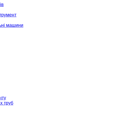
ів
трумент
ьні машини
нту
х труб