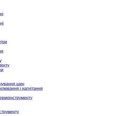
ні
ні
етри
ня
у
менту
ки
ачування шин
илювання і нагнітання
невмоінструменту
струменту