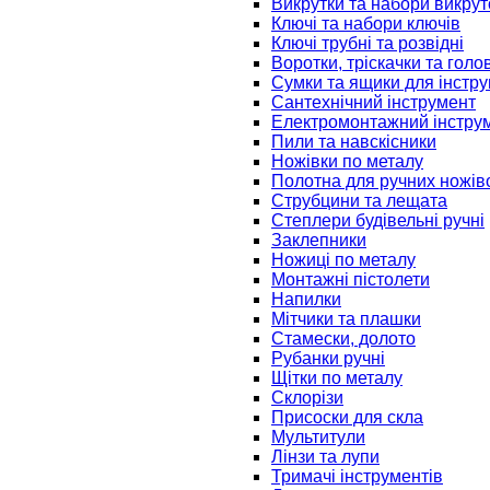
Викрутки та набори викрут
Ключі та набори ключів
Ключі трубні та розвідні
Воротки, тріскачки та голо
Сумки та ящики для інстру
Сантехнічний інструмент
Електромонтажний інстру
Пили та навскісники
Ножівки по металу
Полотна для ручних ножів
Струбцини та лещата
Степлери будівельні ручні
Заклепники
Ножиці по металу
Монтажні пістолети
Напилки
Мітчики та плашки
Стамески, долото
Рубанки ручні
Щітки по металу
Склорізи
Присоски для скла
Мультитули
Лінзи та лупи
Тримачі інструментів