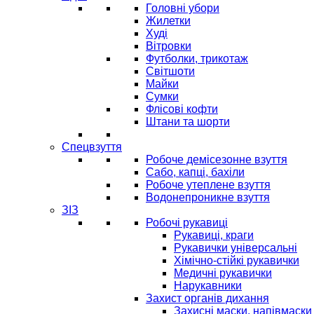
Головні убори
Жилетки
Худі
Вітровки
Футболки, трикотаж
Світшоти
Майки
Сумки
Флісові кофти
Штани та шорти
Спецвзуття
Робоче демісезонне взуття
Сабо, капці, бахіли
Робоче утеплене взуття
Водонепроникне взуття
ЗІЗ
Робочі рукавиці
Рукавиці, краги
Рукавички універсальні
Хімічно-стійкі рукавички
Медичні рукавички
Нарукавники
Захист органів дихання
Захисні маски, напівмаски