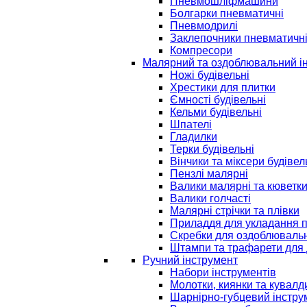
Пневмошліфмашини
Болгарки пневматичні
Пневмодрилі
Заклепочники пневматичн
Компресори
Малярний та оздоблювальний і
Ножі будівельні
Хрестики для плитки
Ємності будівельні
Кельми будівельні
Шпателі
Гладилки
Терки будівельні
Вінчики та міксери будівел
Пензлі малярні
Валики малярні та кюветк
Валики голчасті
Малярні стрічки та плівки
Приладдя для укладання 
Скребки для оздоблювальн
Штампи та трафарети для 
Ручний інструмент
Набори інструментів
Молотки, киянки та кувалд
Шарнірно-губцевий інстру