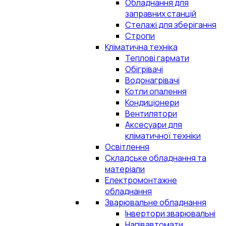
Обладнання для
заправних станцій
Стелажі для зберігання
Стропи
Кліматична техніка
Теплові гармати
Обігрівачі
Водонагрівачі
Котли опалення
Кондиціонери
Вентилятори
Аксесуари для
кліматичної техніки
Освітлення
Складське обладнання та
матеріали
Електромонтажне
обладнання
Зварювальне обладнання
Інвертори зварювальні
Напівавтомати