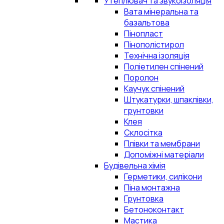
Утеплювач та звукоізоляція
Вата мінеральна та
базальтова
Пінопласт
Пінополістирол
Технічна ізоляція
Поліетилен спінений
Поролон
Каучук спінений
Штукатурки, шпаклівки,
грунтовки
Клея
Склосітка
Плівки та мембрани
Допоміжні матеріали
Будівельна хімія
Герметики, силікони
Піна монтажна
Грунтовка
Бетоноконтакт
Мастика