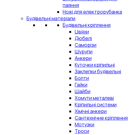
паяння
Ножі для електрорубанка
Будівельні матеріали
Будівельні кріплення
Цвяхи
Дюбелі
Саморізи
Шурупи
Анкери
Куточки кріпильні
Заклепки будівельні
Болти
Гайки
Шайби
Хомути металеві
Кріпильні системи
Хімічні анкери
Сантехнічне кріплення
Мотузки
Троси