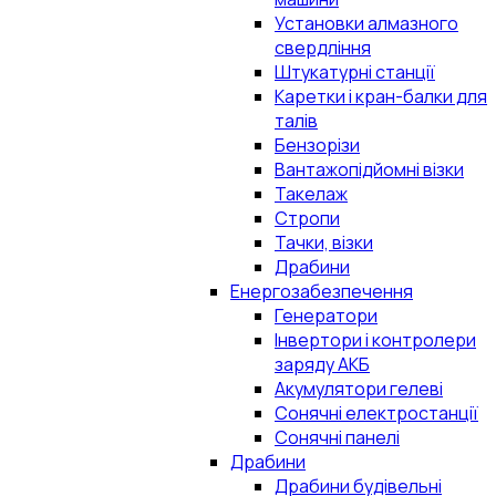
Установки алмазного
свердління
Штукатурні станції
Каретки і кран-балки для
талів
Бензорізи
Вантажопідйомні візки
Такелаж
Стропи
Тачки, візки
Драбини
Енергозабезпечення
Генератори
Інвертори і контролери
заряду АКБ
Акумулятори гелеві
Сонячні електростанції
Сонячні панелі
Драбини
Драбини будівельні