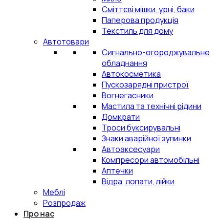
Сміттєві мішки, урні, баки
Паперова продукція
Текстиль для дому
Автотовари
Сигнально-огороджувальне
обладнання
Автокосметика
Пускозарядні пристрої
Вогнегасники
Мастила та технічні рідини
Домкрати
Троси буксирувальні
Знаки аварійної зупинки
Автоаксесуари
Компресори автомобільні
Аптечки
Відра, лопати, лійки
Меблі
Розпродаж
Про нас