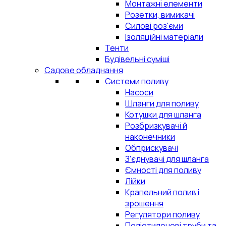
Монтажні елементи
Розетки, вимикачі
Силові роз'єми
Ізоляційні матеріали
Тенти
Будівельні суміші
Садове обладнання
Системи поливу
Насоси
Шланги для поливу
Котушки для шланга
Розбризкувачі й
наконечники
Обприскувачі
З'єднувачі для шланга
Ємності для поливу
Лійки
Крапельний полив і
зрошення
Регулятори поливу
Поліетиленові труби та