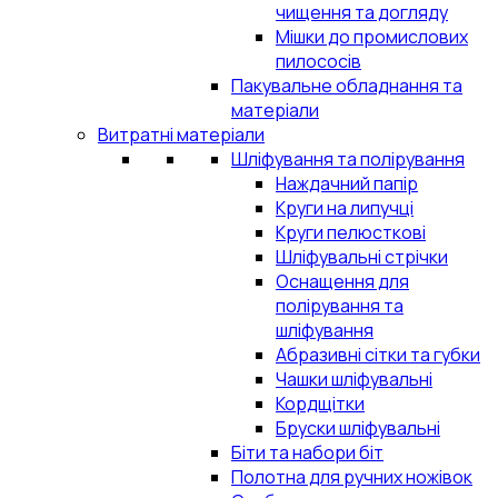
чищення та догляду
Мішки до промислових
пилососів
Пакувальне обладнання та
матеріали
Витратні матеріали
Шліфування та полірування
Наждачний папір
Круги на липучці
Круги пелюсткові
Шліфувальні стрічки
Оснащення для
полірування та
шліфування
Абразивні сітки та губки
Чашки шліфувальні
Кордщітки
Бруски шліфувальні
Біти та набори біт
Полотна для ручних ножівок