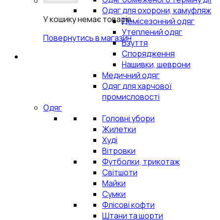
Одяг для охорони, камуфляж
У кошику немає товарів.
Демісезонний одяг
Утеплений одяг
Повернутись в магазин
Взуття
Спорядження
Нашивки, шеврони
Медичний одяг
Одяг для харчової
промисловості
Одяг
Головні убори
Жилетки
Худі
Вітровки
Футболки, трикотаж
Світшоти
Майки
Сумки
Флісові кофти
Штани та шорти