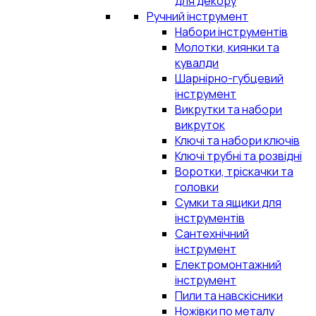
для декору
Ручний інструмент
Набори інструментів
Молотки, киянки та
кувалди
Шарнірно-губцевий
інструмент
Викрутки та набори
викруток
Ключі та набори ключів
Ключі трубні та розвідні
Воротки, тріскачки та
головки
Сумки та ящики для
інструментів
Сантехнічний
інструмент
Електромонтажний
інструмент
Пили та навскісники
Ножівки по металу