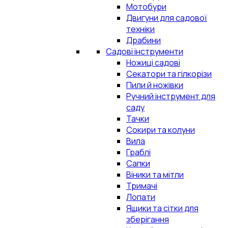
Мотобури
Двигуни для садової
техніки
Драбини
Садові інструменти
Ножиці садові
Секатори та гілкорізи
Пили й ножівки
Ручний інструмент для
саду
Тачки
Сокири та колуни
Вила
Граблі
Сапки
Віники та мітли
Тримачі
Лопати
Ящики та сітки для
зберігання