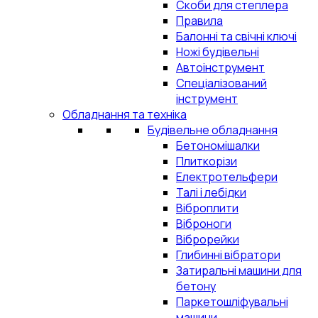
Скоби для степлера
Правила
Балонні та свічні ключі
Ножі будівельні
Автоінструмент
Спеціалізований
інструмент
Обладнання та техніка
Будівельне обладнання
Бетономішалки
Плиткорізи
Електротельфери
Талі і лебідки
Віброплити
Віброноги
Віброрейки
Глибинні вібратори
Затиральні машини для
бетону
Паркетошліфувальні
машини