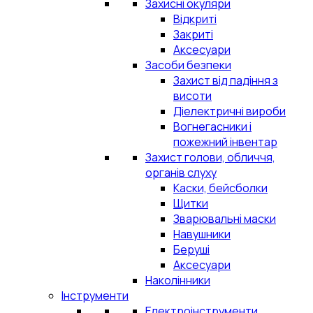
Захисні окуляри
Відкриті
Закриті
Аксесуари
Засоби безпеки
Захист від падіння з
висоти
Діелектричні вироби
Вогнегасники і
пожежний інвентар
Захист голови, обличчя,
органів слуху
Каски, бейсболки
Щитки
Зварювальні маски
Навушники
Беруші
Аксесуари
Наколінники
Інструменти
Електроінструменти