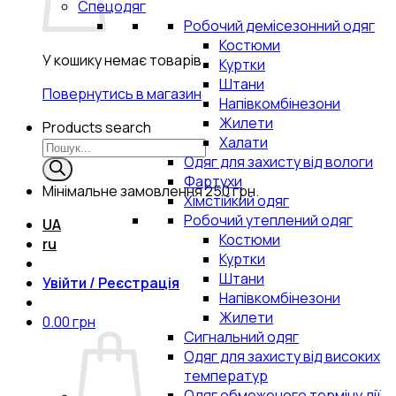
Спецодяг
Робочий демісезонний одяг
Костюми
У кошику немає товарів.
Куртки
Штани
Повернутись в магазин
Напівкомбінезони
Жилети
Products search
Халати
Одяг для захисту від вологи
Фартухи
Мінімальне замовлення
250 грн.
Хімстійкий одяг
Робочий утеплений одяг
UA
Костюми
ru
Куртки
Штани
Увійти / Реєстрація
Напівкомбінезони
Жилети
0.00
грн
Сигнальний одяг
Одяг для захисту від високих
температур
Одяг обмеженого терміну дії