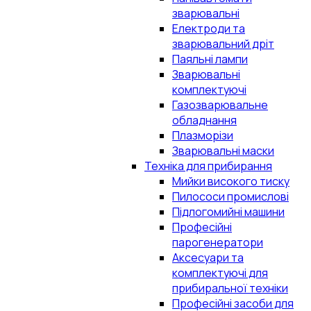
зварювальні
Електроди та
зварювальний дріт
Паяльні лампи
Зварювальні
комплектуючі
Газозварювальне
обладнання
Плазморізи
Зварювальні маски
Техніка для прибирання
Мийки високого тиску
Пилососи промислові
Підлогомийні машини
Професійні
парогенератори
Аксесуари та
комплектуючі для
прибиральної техніки
Професійні засоби для