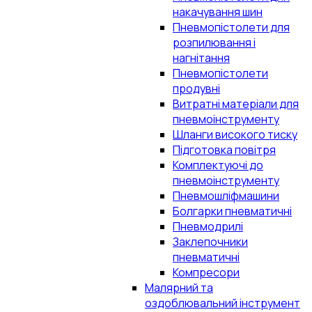
накачування шин
Пневмопістолети для
розпилювання і
нагнітання
Пневмопістолети
продувні
Витратні матеріали для
пневмоінструменту
Шланги високого тиску
Підготовка повітря
Комплектуючі до
пневмоінструменту
Пневмошліфмашини
Болгарки пневматичні
Пневмодрилі
Заклепочники
пневматичні
Компресори
Малярний та
оздоблювальний інструмент