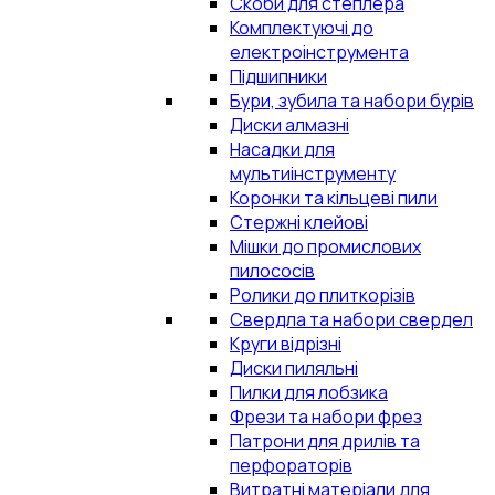
Скоби для степлера
Комплектуючі до
електроінструмента
Підшипники
Бури, зубила та набори бурів
Диски алмазні
Насадки для
мультиінструменту
Коронки та кільцеві пили
Стержні клейові
Мішки до промислових
пилососів
Ролики до плиткорізів
Свердла та набори свердел
Круги відрізні
Диски пиляльні
Пилки для лобзика
Фрези та набори фрез
Патрони для дрилів та
перфораторів
Витратні матеріали для