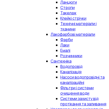
Ланцюги
Стропи
Такелаж
Клейкі стрічки
Технічні матеріали і
тканини
Лакофарбові матеріали
Фарби
Лаки
Емалі
Розчинники
Сантехніка
Водопровід
Каналізація
Насоси водопровідні та
каналізаційні
Фільтри і системи
очищення води
Системи захисту від
протікання та заливання