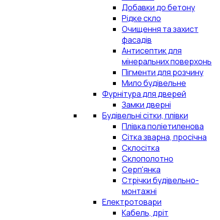
Добавки до бетону
Рідке скло
Очищення та захист
фасадів
Антисептик для
мінеральних поверхонь
Пігменти для розчину
Мило будівельне
Фурнітура для дверей
Замки дверні
Будівельні сітки, плівки
Плівка поліетиленова
Сітка зварна, просічна
Склосітка
Склополотно
Серп'янка
Стрічки будівельно-
монтажні
Електротовари
Кабель, дріт