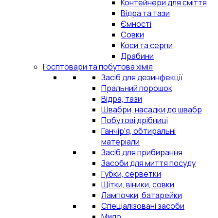
Контейнери для сміття
Відра та тази
Ємності
Совки
Коси та серпи
Драбини
Госптовари та побутова хімія
Засіб для дезинфекції
Пральний порошок
Відра, тази
Швабри, насадки до швабр
Побутові дрібниці
Ганчір'я, обтиральні
матеріали
Засіб для прибирання
Засоби для миття посуду
Губки, серветки
Щітки, віники, совки
Лампочки, батарейки
Спеціалізовані засоби
Мило