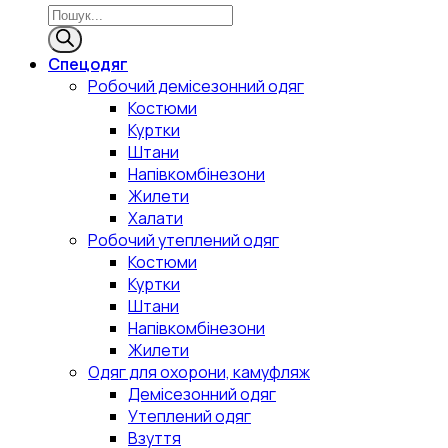
Спецодяг
Робочий демісезонний одяг
Костюми
Куртки
Штани
Напівкомбінезони
Жилети
Халати
Робочий утеплений одяг
Костюми
Куртки
Штани
Напівкомбінезони
Жилети
Одяг для охорони, камуфляж
Демісезонний одяг
Утеплений одяг
Взуття