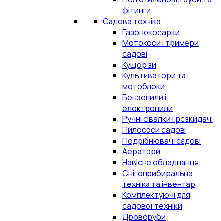
фітинги
Садова техніка
Газонокосарки
Мотокоси і тримери
садові
Кущорізи
Культиватори та
мотоблоки
Бензопили і
електропили
Ручні сівалки і розкидачі
Пилососи садові
Подрібнювачі садові
Аератори
Навісне обладнання
Снігоприбиральна
техніка та інвентар
Комплектуючі для
садової техніки
Дроворуби