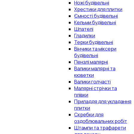
Ножі будівельні
Хрестики для плитки
Ємності будівельні
Кельми будівельні
Шпателі
Гладилки
Терки будівельні
Вінчики та міксери
будівельні
Пензлі малярні
Валики малярні та
кюветки
Валики голчасті
Малярні стрічки та
плівки
Приладдя для укладання
плитки
Скребки для
оздоблювальних робіт
Штампи та трафарети