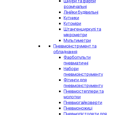
Шнури та фарби
розмічальні
Лінійки будівельні
Кутники
Кутоміри
Штангенциркулі та
мікрометри
Мультиметри
Пневмоінструмент та
обладнання
Фарбопульти
пневматичні
Набори
пневмоінструменту
Фітинги для
пневмоінструменту
Пневмостеплери та
молотки
Пневмогайковерти
Пневмоножиці
Пневмопістолети для