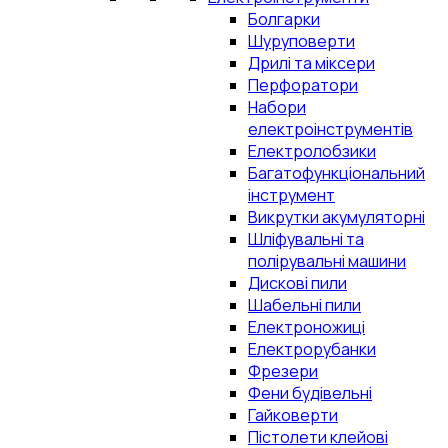
Болгарки
Шуруповерти
Дрилі та міксери
Перфоратори
Набори
електроінструментів
Електролобзики
Багатофункціональний
інструмент
Викрутки акумуляторні
Шліфувальні та
полірувальні машини
Дискові пили
Шабельні пили
Електроножиці
Електрорубанки
Фрезери
Фени будівельні
Гайковерти
Пістолети клейові