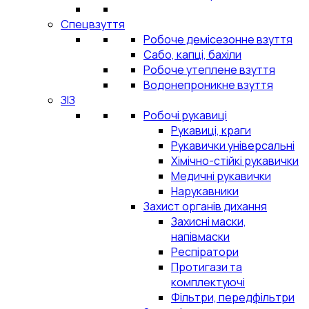
Спецвзуття
Робоче демісезонне взуття
Сабо, капці, бахіли
Робоче утеплене взуття
Водонепроникне взуття
ЗІЗ
Робочі рукавиці
Рукавиці, краги
Рукавички універсальні
Хімічно-стійкі рукавички
Медичні рукавички
Нарукавники
Захист органів дихання
Захисні маски,
напівмаски
Респіратори
Протигази та
комплектуючі
Фільтри, передфільтри