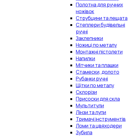
Полотна для ручних
ножівок
Струбцини та лещата
Степлери будівельні
ручні
Заклепники
Ножиці по металу
Монтажні пістолети
Напилки
Мітчики та плашки
Стамески, долото
Рубанки ручні
Щітки по металу
Склорізи
Присоски для скла
Мультитули
Лінзи та лупи
Тримачі інструментів
Ломи та цвяходери
Зубила