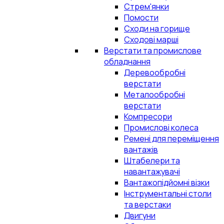
Стрем'янки
Помости
Сходи на горище
Сходові марші
Верстати та промислове
обладнання
Деревообробні
верстати
Металообробні
верстати
Компресори
Промислові колеса
Ремені для переміщення
вантажів
Штабелери та
навантажувачі
Вантажопідйомні візки
Інструментальні столи
та верстаки
Двигуни