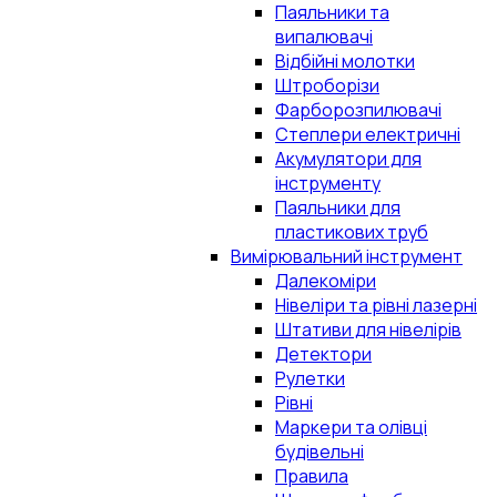
Паяльники та
випалювачі
Відбійні молотки
Штроборізи
Фарборозпилювачі
Степлери електричні
Акумулятори для
інструменту
Паяльники для
пластикових труб
Вимірювальний інструмент
Далекоміри
Нівеліри та рівні лазерні
Штативи для нівелірів
Детектори
Рулетки
Рівні
Маркери та олівці
будівельні
Правила