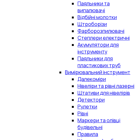
Паяльники та
випалювачі
Відбійні молотки
Штроборізи
Фарборозпилювачі
Степлери електричні
Акумулятори для
інструменту
Паяльники для
пластикових труб
Вимірювальний інструмент
Далекоміри
Нівеліри та рівні лазерні
Штативи для нівелірів
Детектори
Рулетки
Рівні
Маркери та олівці
будівельні
Правила