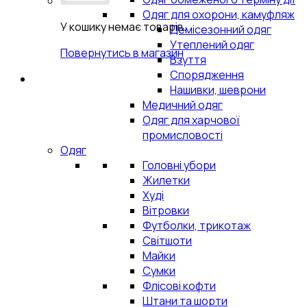
Одяг для охорони, камуфляж
У кошику немає товарів.
Демісезонний одяг
Утеплений одяг
Повернутись в магазин
Взуття
Спорядження
Нашивки, шеврони
Медичний одяг
Одяг для харчової
промисловості
Одяг
Головні убори
Жилетки
Худі
Вітровки
Футболки, трикотаж
Світшоти
Майки
Сумки
Флісові кофти
Штани та шорти