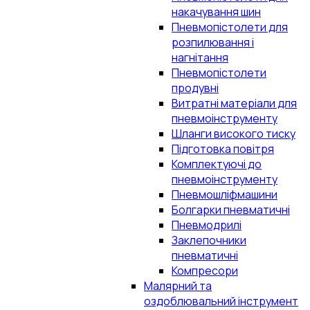
накачування шин
Пневмопістолети для
розпилювання і
нагнітання
Пневмопістолети
продувні
Витратні матеріали для
пневмоінструменту
Шланги високого тиску
Підготовка повітря
Комплектуючі до
пневмоінструменту
Пневмошліфмашини
Болгарки пневматичні
Пневмодрилі
Заклепочники
пневматичні
Компресори
Малярний та
оздоблювальний інструмент