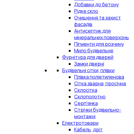
Добавки до бетону
Рідке скло
Очищення та захист
фасадів
Антисептик для
мінеральних поверхонь
Пігменти для розчину
Мило будівельне
Фурнітура для дверей
Замки дверні
Будівельні сітки, плівки
Плівка поліетиленова
Сітка зварна, просічна
Склосітка
Склополотно
Серп'янка
Стрічки будівельно-
монтажні
Електротовари
Кабель, дріт