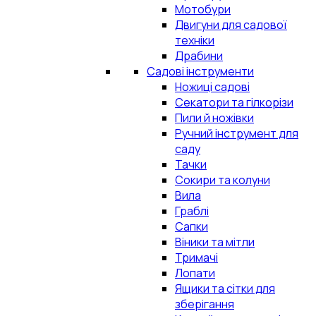
Мотобури
Двигуни для садової
техніки
Драбини
Садові інструменти
Ножиці садові
Секатори та гілкорізи
Пили й ножівки
Ручний інструмент для
саду
Тачки
Сокири та колуни
Вила
Граблі
Сапки
Віники та мітли
Тримачі
Лопати
Ящики та сітки для
зберігання