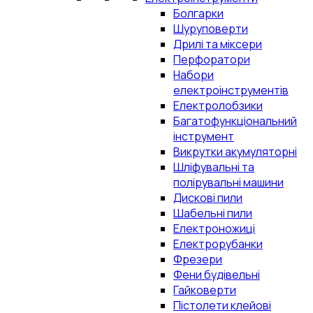
Болгарки
Шуруповерти
Дрилі та міксери
Перфоратори
Набори
електроінструментів
Електролобзики
Багатофункціональний
інструмент
Викрутки акумуляторні
Шліфувальні та
полірувальні машини
Дискові пили
Шабельні пили
Електроножиці
Електрорубанки
Фрезери
Фени будівельні
Гайковерти
Пістолети клейові