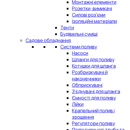
Монтажні елементи
Розетки, вимикачі
Силові роз'єми
Ізоляційні матеріали
Тенти
Будівельні суміші
Садове обладнання
Системи поливу
Насоси
Шланги для поливу
Котушки для шланга
Розбризкувачі й
наконечники
Обприскувачі
З'єднувачі для шланга
Ємності для поливу
Лійки
Крапельний полив і
зрошення
Регулятори поливу
Поліетиленові труби та