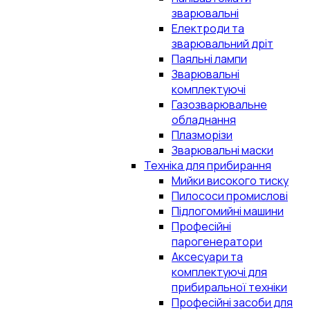
зварювальні
Електроди та
зварювальний дріт
Паяльні лампи
Зварювальні
комплектуючі
Газозварювальне
обладнання
Плазморізи
Зварювальні маски
Техніка для прибирання
Мийки високого тиску
Пилососи промислові
Підлогомийні машини
Професійні
парогенератори
Аксесуари та
комплектуючі для
прибиральної техніки
Професійні засоби для