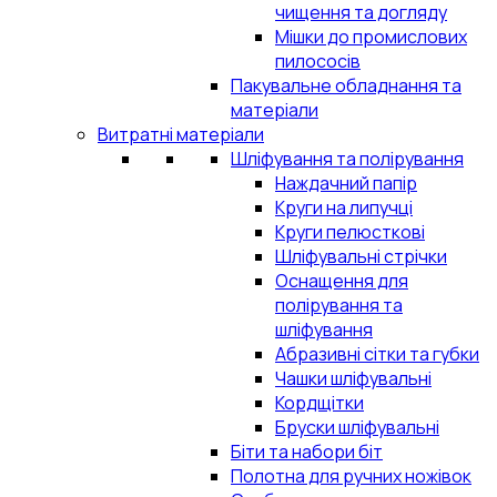
чищення та догляду
Мішки до промислових
пилососів
Пакувальне обладнання та
матеріали
Витратні матеріали
Шліфування та полірування
Наждачний папір
Круги на липучці
Круги пелюсткові
Шліфувальні стрічки
Оснащення для
полірування та
шліфування
Абразивні сітки та губки
Чашки шліфувальні
Кордщітки
Бруски шліфувальні
Біти та набори біт
Полотна для ручних ножівок