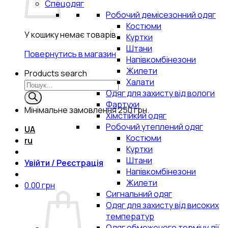
Спецодяг
Робочий демісезонний одяг
Костюми
У кошику немає товарів.
Куртки
Штани
Повернутись в магазин
Напівкомбінезони
Жилети
Products search
Халати
Одяг для захисту від вологи
Фартухи
Мінімальне замовлення
250 грн.
Хімстійкий одяг
Робочий утеплений одяг
UA
Костюми
ru
Куртки
Штани
Увійти / Реєстрація
Напівкомбінезони
Жилети
0.00
грн
Сигнальний одяг
Одяг для захисту від високих
температур
Одяг обмеженого терміну дії