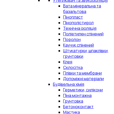
Утеплювач та звукоізоляція
Вата мінеральна та
базальтова
Пінопласт
Пінополістирол
Технічна ізоляція
Поліетилен спінений
Поролон
Каучук спінений
Штукатурки, шпаклівки,
грунтовки
Клея
Склосітка
Плівки та мембрани
Допоміжні матеріали
Будівельна хімія
Герметики, силікони
Піна монтажна
Грунтовка
Бетоноконтакт
Мастика