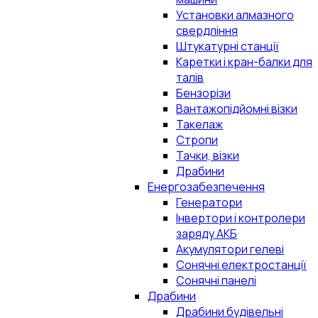
Установки алмазного
свердління
Штукатурні станції
Каретки і кран-балки для
талів
Бензорізи
Вантажопідйомні візки
Такелаж
Стропи
Тачки, візки
Драбини
Енергозабезпечення
Генератори
Інвертори і контролери
заряду АКБ
Акумулятори гелеві
Сонячні електростанції
Сонячні панелі
Драбини
Драбини будівельні