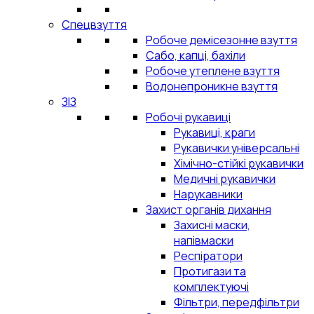
Спецвзуття
Робоче демісезонне взуття
Сабо, капці, бахіли
Робоче утеплене взуття
Водонепроникне взуття
ЗІЗ
Робочі рукавиці
Рукавиці, краги
Рукавички універсальні
Хімічно-стійкі рукавички
Медичні рукавички
Нарукавники
Захист органів дихання
Захисні маски,
напівмаски
Респіратори
Протигази та
комплектуючі
Фільтри, передфільтри