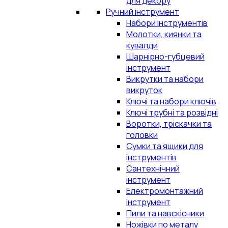
для декору
Ручний інструмент
Набори інструментів
Молотки, киянки та
кувалди
Шарнірно-губцевий
інструмент
Викрутки та набори
викруток
Ключі та набори ключів
Ключі трубні та розвідні
Воротки, тріскачки та
головки
Сумки та ящики для
інструментів
Сантехнічний
інструмент
Електромонтажний
інструмент
Пили та навскісники
Ножівки по металу