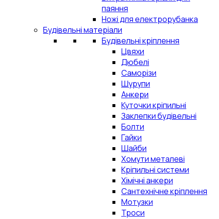
паяння
Ножі для електрорубанка
Будівельні матеріали
Будівельні кріплення
Цвяхи
Дюбелі
Саморізи
Шурупи
Анкери
Куточки кріпильні
Заклепки будівельні
Болти
Гайки
Шайби
Хомути металеві
Кріпильні системи
Хімічні анкери
Сантехнічне кріплення
Мотузки
Троси