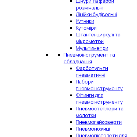
Шнури та фарби
розмічальні
Лінійки будівельні
Кутники
Кутоміри
Штангенциркулі та
мікрометри
Мультиметри
Пневмоінструмент та
обладнання
Фарбопульти
пневматичні
Набори
пневмоінструменту
Фітинги для
пневмоінструменту
Пневмостеплери та
молотки
Пневмогайковерти
Пневмоножиці
Пневмопістолети для