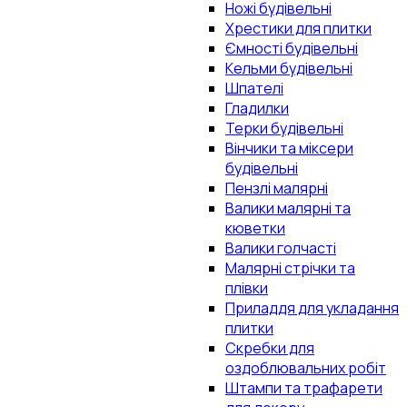
Ножі будівельні
Хрестики для плитки
Ємності будівельні
Кельми будівельні
Шпателі
Гладилки
Терки будівельні
Вінчики та міксери
будівельні
Пензлі малярні
Валики малярні та
кюветки
Валики голчасті
Малярні стрічки та
плівки
Приладдя для укладання
плитки
Скребки для
оздоблювальних робіт
Штампи та трафарети