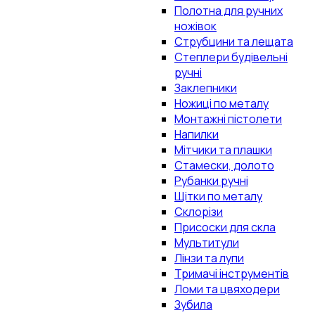
Полотна для ручних
ножівок
Струбцини та лещата
Степлери будівельні
ручні
Заклепники
Ножиці по металу
Монтажні пістолети
Напилки
Мітчики та плашки
Стамески, долото
Рубанки ручні
Щітки по металу
Склорізи
Присоски для скла
Мультитули
Лінзи та лупи
Тримачі інструментів
Ломи та цвяходери
Зубила