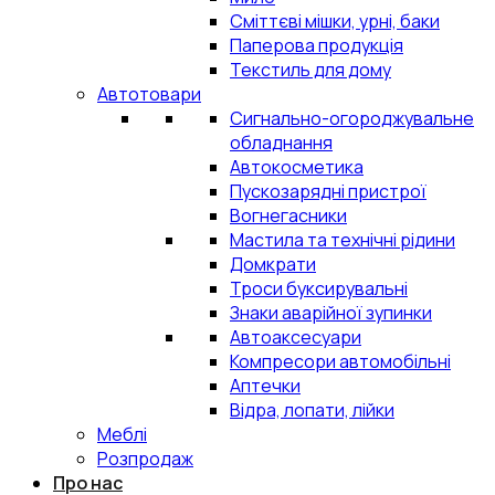
Сміттєві мішки, урні, баки
Паперова продукція
Текстиль для дому
Автотовари
Сигнально-огороджувальне
обладнання
Автокосметика
Пускозарядні пристрої
Вогнегасники
Мастила та технічні рідини
Домкрати
Троси буксирувальні
Знаки аварійної зупинки
Автоаксесуари
Компресори автомобільні
Аптечки
Відра, лопати, лійки
Меблі
Розпродаж
Про нас