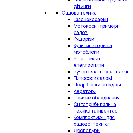
фітинги
Садова техніка
Газонокосарки
Мотокоси і тримери
садові
Кущорізи
Культиватори та
мотоблоки
Бензопили і
електропили
Ручні сівалки і розкидачі
Пилососи садові
Подрібнювачі садові
Аератори
Навісне обладнання
Снігоприбиральна
техніка та інвентар
Комплектуючі для
садової техніки
Дроворуби