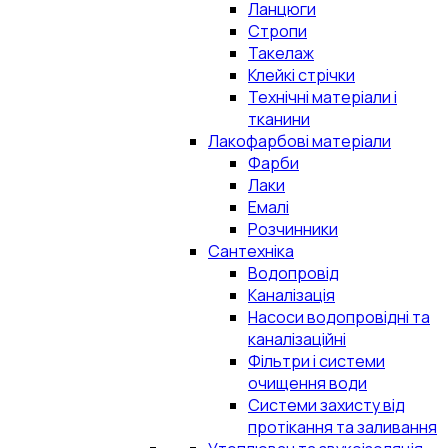
Ланцюги
Стропи
Такелаж
Клейкі стрічки
Технічні матеріали і
тканини
Лакофарбові матеріали
Фарби
Лаки
Емалі
Розчинники
Сантехніка
Водопровід
Каналізація
Насоси водопровідні та
каналізаційні
Фільтри і системи
очищення води
Системи захисту від
протікання та заливання