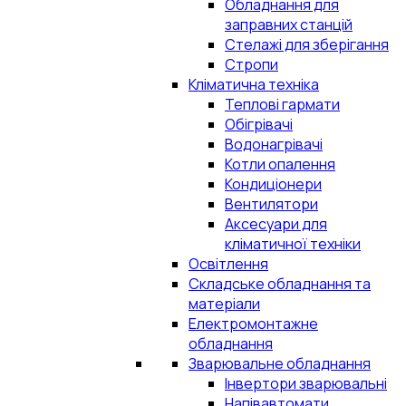
Обладнання для
заправних станцій
Стелажі для зберігання
Стропи
Кліматична техніка
Теплові гармати
Обігрівачі
Водонагрівачі
Котли опалення
Кондиціонери
Вентилятори
Аксесуари для
кліматичної техніки
Освітлення
Складське обладнання та
матеріали
Електромонтажне
обладнання
Зварювальне обладнання
Інвертори зварювальні
Напівавтомати