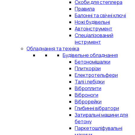
Скоби для степлера
Правила
Балонні та свічні ключі
Ножі будівельні
Автоінструмент
Спеціалізований
інструмент
Обладнання та техніка
Будівельне обладнання
Бетономішалки
Плиткорізи
Електротельфери
Талі і лебідки
Віброплити
Віброноги
Віброрейки
Глибинні вібратори
Затиральні машини для
бетону
Паркетошліфувальні
машини