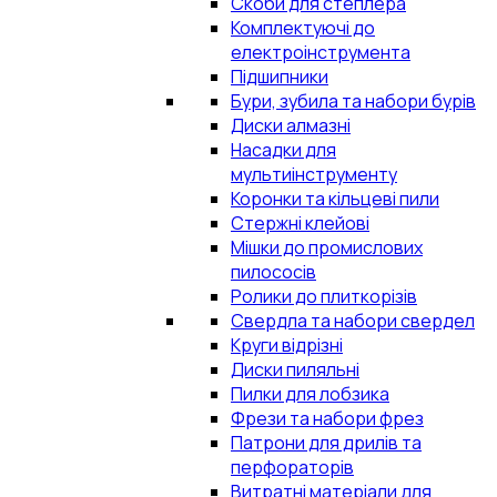
Скоби для степлера
Комплектуючі до
електроінструмента
Підшипники
Бури, зубила та набори бурів
Диски алмазні
Насадки для
мультиінструменту
Коронки та кільцеві пили
Стержні клейові
Мішки до промислових
пилососів
Ролики до плиткорізів
Свердла та набори свердел
Круги відрізні
Диски пиляльні
Пилки для лобзика
Фрези та набори фрез
Патрони для дрилів та
перфораторів
Витратні матеріали для