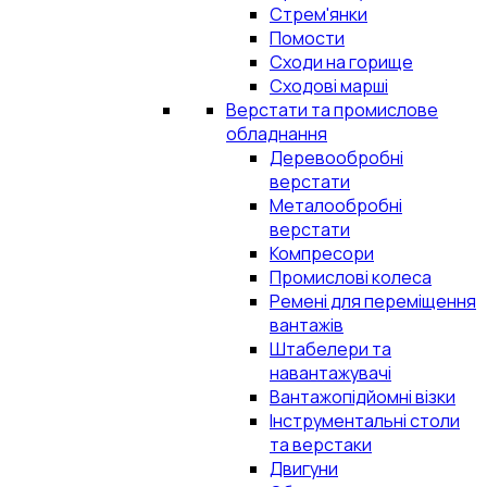
Стрем'янки
Помости
Сходи на горище
Сходові марші
Верстати та промислове
обладнання
Деревообробні
верстати
Металообробні
верстати
Компресори
Промислові колеса
Ремені для переміщення
вантажів
Штабелери та
навантажувачі
Вантажопідйомні візки
Інструментальні столи
та верстаки
Двигуни