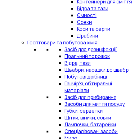
Контейнери для сміття
Відра та тази
Ємності
Совки
Коси та серпи
Драбини
Госптовари та побутова хімія
Засіб для дезинфекції
Пральний порошок
Відра, тази
Швабри, насадки до швабр
Побутові дрібниці
Ганчір'я, обтиральні
матеріали
Засіб для прибирання
Засоби для миття посуду
Губки, серветки
Щітки, віники, совки
Лампочки, батарейки
Спеціалізовані засоби
Мило