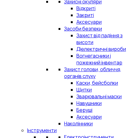
Захисні окуляри
Відкриті
Закриті
Аксесуари
Засоби безпеки
Захист від падіння з
висоти
Діелектричні вироби
Вогнегасники і
пожежний інвентар
Захист голови, обличчя,
органів слуху
Каски, бейсболки
Щитки
Зварювальні маски
Навушники
Беруші
Аксесуари
Наколінники
Інструменти
Електроінструменти