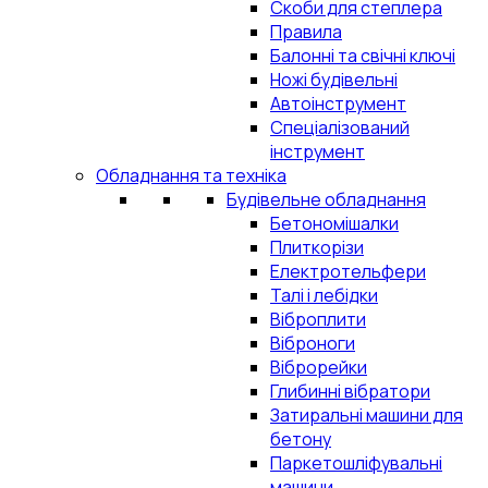
Скоби для степлера
Правила
Балонні та свічні ключі
Ножі будівельні
Автоінструмент
Спеціалізований
інструмент
Обладнання та техніка
Будівельне обладнання
Бетономішалки
Плиткорізи
Електротельфери
Талі і лебідки
Віброплити
Віброноги
Віброрейки
Глибинні вібратори
Затиральні машини для
бетону
Паркетошліфувальні
машини