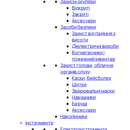
Захисні окуляри
Відкриті
Закриті
Аксесуари
Засоби безпеки
Захист від падіння з
висоти
Діелектричні вироби
Вогнегасники і
пожежний інвентар
Захист голови, обличчя,
органів слуху
Каски, бейсболки
Щитки
Зварювальні маски
Навушники
Беруші
Аксесуари
Наколінники
Інструменти
Електроінструменти