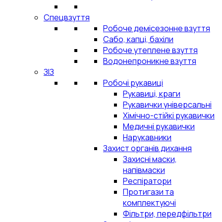
Спецвзуття
Робоче демісезонне взуття
Сабо, капці, бахіли
Робоче утеплене взуття
Водонепроникне взуття
ЗІЗ
Робочі рукавиці
Рукавиці, краги
Рукавички універсальні
Хімічно-стійкі рукавички
Медичні рукавички
Нарукавники
Захист органів дихання
Захисні маски,
напівмаски
Респіратори
Протигази та
комплектуючі
Фільтри, передфільтри