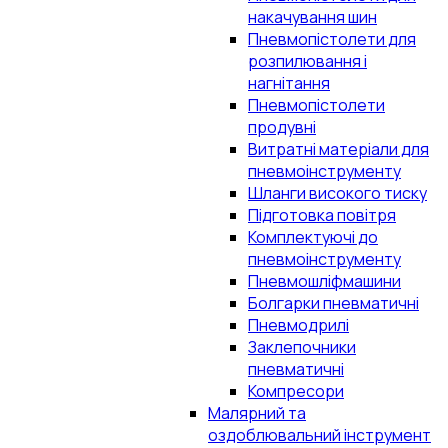
накачування шин
Пневмопістолети для
розпилювання і
нагнітання
Пневмопістолети
продувні
Витратні матеріали для
пневмоінструменту
Шланги високого тиску
Підготовка повітря
Комплектуючі до
пневмоінструменту
Пневмошліфмашини
Болгарки пневматичні
Пневмодрилі
Заклепочники
пневматичні
Компресори
Малярний та
оздоблювальний інструмент