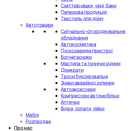
Сміттєві мішки, урні, баки
Паперова продукція
Текстиль для дому
Автотовари
Сигнально-огороджувальне
обладнання
Автокосметика
Пускозарядні пристрої
Вогнегасники
Мастила та технічні рідини
Домкрати
Троси буксирувальні
Знаки аварійної зупинки
Автоаксесуари
Компресори автомобільні
Аптечки
Відра, лопати, лійки
Меблі
Розпродаж
Про нас