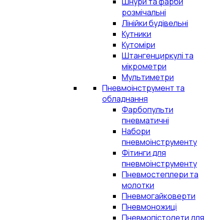
Шнури та фарби
розмічальні
Лінійки будівельні
Кутники
Кутоміри
Штангенциркулі та
мікрометри
Мультиметри
Пневмоінструмент та
обладнання
Фарбопульти
пневматичні
Набори
пневмоінструменту
Фітинги для
пневмоінструменту
Пневмостеплери та
молотки
Пневмогайковерти
Пневмоножиці
Пневмопістолети для