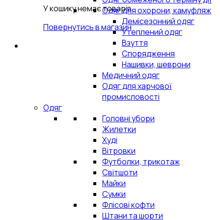
У кошику немає товарів.
Одяг для охорони, камуфляж
Демісезонний одяг
Повернутись в магазин
Утеплений одяг
Взуття
Спорядження
Нашивки, шеврони
Медичний одяг
Одяг для харчової
промисловості
Одяг
Головні убори
Жилетки
Худі
Вітровки
Футболки, трикотаж
Світшоти
Майки
Сумки
Флісові кофти
Штани та шорти