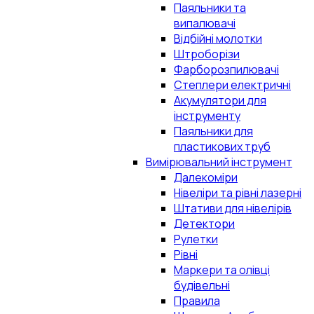
Паяльники та
випалювачі
Відбійні молотки
Штроборізи
Фарборозпилювачі
Степлери електричні
Акумулятори для
інструменту
Паяльники для
пластикових труб
Вимірювальний інструмент
Далекоміри
Нівеліри та рівні лазерні
Штативи для нівелірів
Детектори
Рулетки
Рівні
Маркери та олівці
будівельні
Правила