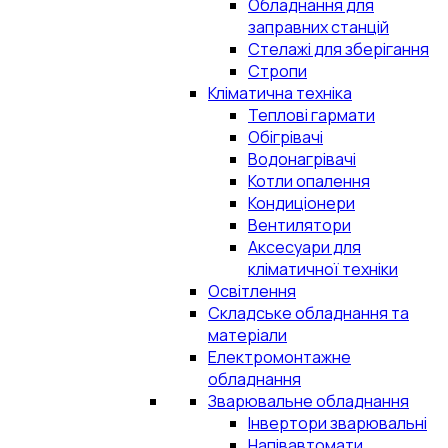
Обладнання для
заправних станцій
Стелажі для зберігання
Стропи
Кліматична техніка
Теплові гармати
Обігрівачі
Водонагрівачі
Котли опалення
Кондиціонери
Вентилятори
Аксесуари для
кліматичної техніки
Освітлення
Складське обладнання та
матеріали
Електромонтажне
обладнання
Зварювальне обладнання
Інвертори зварювальні
Напівавтомати