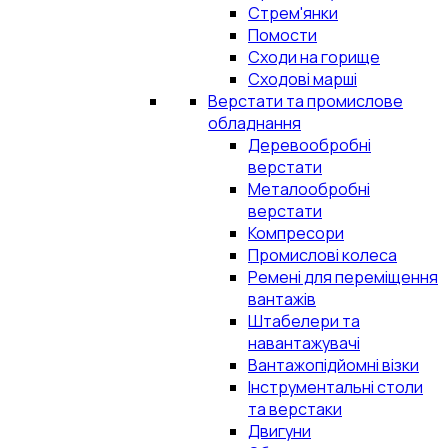
Стрем'янки
Помости
Сходи на горище
Сходові марші
Верстати та промислове
обладнання
Деревообробні
верстати
Металообробні
верстати
Компресори
Промислові колеса
Ремені для переміщення
вантажів
Штабелери та
навантажувачі
Вантажопідйомні візки
Інструментальні столи
та верстаки
Двигуни