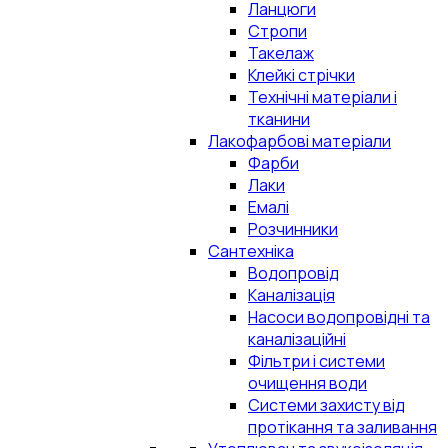
Ланцюги
Стропи
Такелаж
Клейкі стрічки
Технічні матеріали і
тканини
Лакофарбові матеріали
Фарби
Лаки
Емалі
Розчинники
Сантехніка
Водопровід
Каналізація
Насоси водопровідні та
каналізаційні
Фільтри і системи
очищення води
Системи захисту від
протікання та заливання