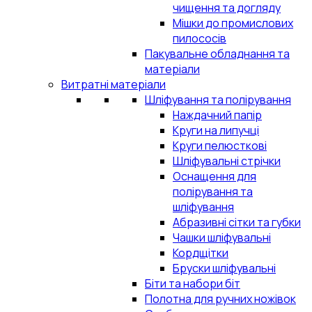
чищення та догляду
Мішки до промислових
пилососів
Пакувальне обладнання та
матеріали
Витратні матеріали
Шліфування та полірування
Наждачний папір
Круги на липучці
Круги пелюсткові
Шліфувальні стрічки
Оснащення для
полірування та
шліфування
Абразивні сітки та губки
Чашки шліфувальні
Кордщітки
Бруски шліфувальні
Біти та набори біт
Полотна для ручних ножівок