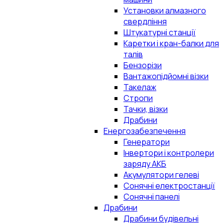
Установки алмазного
свердління
Штукатурні станції
Каретки і кран-балки для
талів
Бензорізи
Вантажопідйомні візки
Такелаж
Стропи
Тачки, візки
Драбини
Енергозабезпечення
Генератори
Інвертори і контролери
заряду АКБ
Акумулятори гелеві
Сонячні електростанції
Сонячні панелі
Драбини
Драбини будівельні