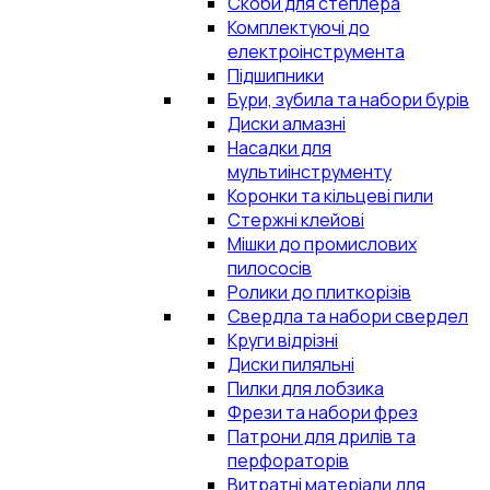
Скоби для степлера
Комплектуючі до
електроінструмента
Підшипники
Бури, зубила та набори бурів
Диски алмазні
Насадки для
мультиінструменту
Коронки та кільцеві пили
Стержні клейові
Мішки до промислових
пилососів
Ролики до плиткорізів
Свердла та набори свердел
Круги відрізні
Диски пиляльні
Пилки для лобзика
Фрези та набори фрез
Патрони для дрилів та
перфораторів
Витратні матеріали для