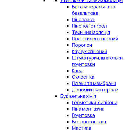
Утеплювач та звукоізоляція
Вата мінеральна та
базальтова
Пінопласт
Пінополістирол
Технічна ізоляція
Поліетилен спінений
Поролон
Каучук спінений
Штукатурки, шпаклівки,
грунтовки
Клея
Склосітка
Плівки та мембрани
Допоміжні матеріали
Будівельна хімія
Герметики, силікони
Піна монтажна
Грунтовка
Бетоноконтакт
Мастика