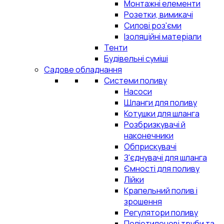
Монтажні елементи
Розетки, вимикачі
Силові роз'єми
Ізоляційні матеріали
Тенти
Будівельні суміші
Садове обладнання
Системи поливу
Насоси
Шланги для поливу
Котушки для шланга
Розбризкувачі й
наконечники
Обприскувачі
З'єднувачі для шланга
Ємності для поливу
Лійки
Крапельний полив і
зрошення
Регулятори поливу
Поліетиленові труби та