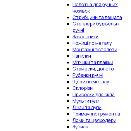
Полотна для ручних
ножівок
Струбцини та лещата
Степлери будівельні
ручні
Заклепники
Ножиці по металу
Монтажні пістолети
Напилки
Мітчики та плашки
Стамески, долото
Рубанки ручні
Щітки по металу
Склорізи
Присоски для скла
Мультитули
Лінзи та лупи
Тримачі інструментів
Ломи та цвяходери
Зубила