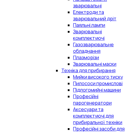
зварювальні
Електроди та
зварювальний дріт
Паяльні лампи
Зварювальні
комплектуючі
Газозварювальне
обладнання
Плазморізи
Зварювальні маски
Техніка для прибирання
Мийки високого тиску
Пилососи промислові
Підлогомийні машини
Професійні
парогенератори
Аксесуари та
комплектуючі для
прибиральної техніки
Професійні засоби для