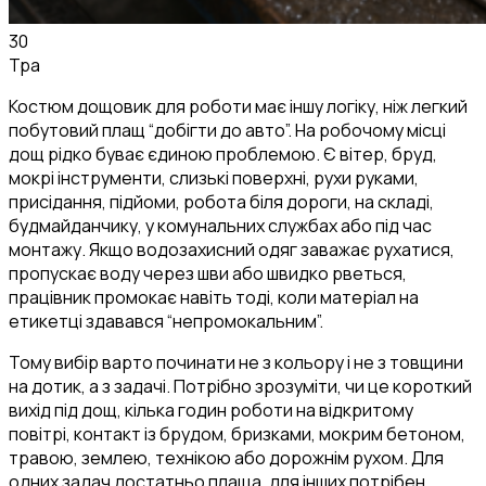
30
Тра
Костюм дощовик для роботи має іншу логіку, ніж легкий
побутовий плащ “добігти до авто”. На робочому місці
дощ рідко буває єдиною проблемою. Є вітер, бруд,
мокрі інструменти, слизькі поверхні, рухи руками,
присідання, підйоми, робота біля дороги, на складі,
будмайданчику, у комунальних службах або під час
монтажу. Якщо водозахисний одяг заважає рухатися,
пропускає воду через шви або швидко рветься,
працівник промокає навіть тоді, коли матеріал на
етикетці здавався “непромокальним”.
Тому вибір варто починати не з кольору і не з товщини
на дотик, а з задачі. Потрібно зрозуміти, чи це короткий
вихід під дощ, кілька годин роботи на відкритому
повітрі, контакт із брудом, бризками, мокрим бетоном,
травою, землею, технікою або дорожнім рухом. Для
одних задач достатньо плаща, для інших потрібен