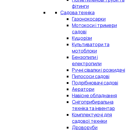
фітинги
Садова техніка
Газонокосарки
Мотокоси і тримери
садові
Кущорізи
Культиватори та
мотоблоки
Бензопили і
електропили
Ручні сівалки і розкидачі
Пилососи садові
Подрібнювачі садові
Аератори
Навісне обладнання
Снігоприбиральна
техніка та інвентар
Комплектуючі для
садової техніки
Дроворуби