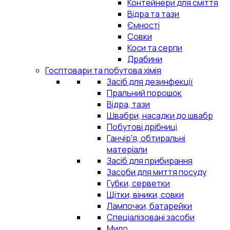
Контейнери для сміття
Відра та тази
Ємності
Совки
Коси та серпи
Драбини
Госптовари та побутова хімія
Засіб для дезинфекції
Пральний порошок
Відра, тази
Швабри, насадки до швабр
Побутові дрібниці
Ганчір'я, обтиральні
матеріали
Засіб для прибирання
Засоби для миття посуду
Губки, серветки
Щітки, віники, совки
Лампочки, батарейки
Спеціалізовані засоби
Мило