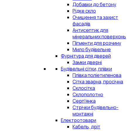
Добавки до бетону
Рідке скло
Очищення та захист
фасадів
Антисептик для
мінеральних поверхонь
Пігменти для розчину
Мило будівельне
Фурнітура для дверей
Замки дверні
Будівельні сітки, плівки
Плівка поліетиленова
Сітка зварна, просічна
Склосітка
Склополотно
Серп'янка
Стрічки будівельно-
монтажні
Електротовари
Кабель, дріт