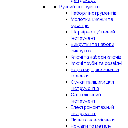
для декору
Ручний інструмент
Набори інструментів
Молотки, киянки та
кувалди
Шарнірно-губцевий
інструмент
Викрутки та набори
викруток
Ключі та набори ключів
Ключі трубні та розвідні
Воротки, тріскачки та
головки
Сумки та ящики для
інструментів
Сантехнічний
інструмент
Електромонтажний
інструмент
Пили та навскісники
Ножівки по металу