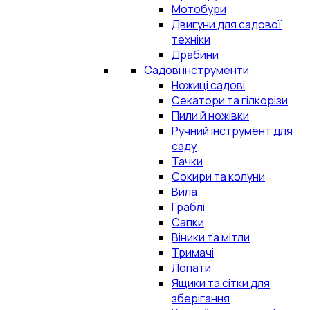
Мотобури
Двигуни для садової
техніки
Драбини
Садові інструменти
Ножиці садові
Секатори та гілкорізи
Пили й ножівки
Ручний інструмент для
саду
Тачки
Сокири та колуни
Вила
Граблі
Сапки
Віники та мітли
Тримачі
Лопати
Ящики та сітки для
зберігання