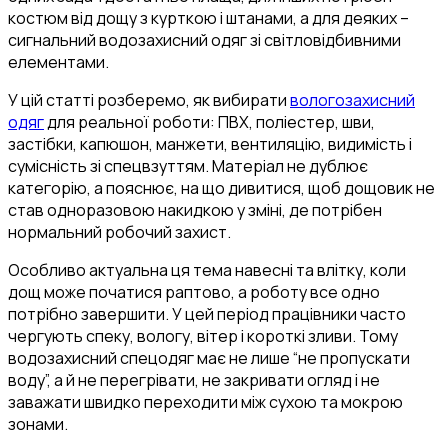
костюм від дощу з курткою і штанами, а для деяких –
сигнальний водозахисний одяг зі світловідбивними
елементами.
У цій статті розберемо, як вибирати
вологозахисний
одяг
для реальної роботи: ПВХ, поліестер, шви,
застібки, капюшон, манжети, вентиляцію, видимість і
сумісність зі спецвзуттям. Матеріал не дублює
категорію, а пояснює, на що дивитися, щоб дощовик не
став одноразовою накидкою у зміні, де потрібен
нормальний робочий захист.
Особливо актуальна ця тема навесні та влітку, коли
дощ може початися раптово, а роботу все одно
потрібно завершити. У цей період працівники часто
чергують спеку, вологу, вітер і короткі зливи. Тому
водозахисний спецодяг має не лише “не пропускати
воду”, а й не перегрівати, не закривати огляд і не
заважати швидко переходити між сухою та мокрою
зонами.