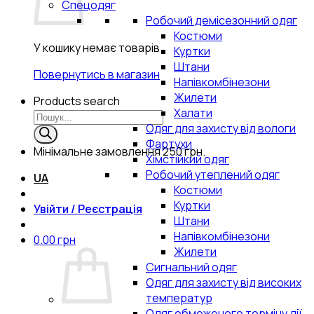
Спецодяг
Робочий демісезонний одяг
Костюми
У кошику немає товарів.
Куртки
Штани
Повернутись в магазин
Напівкомбінезони
Жилети
Products search
Халати
Одяг для захисту від вологи
Фартухи
Мінімальне замовлення
250 грн.
Хімстійкий одяг
Робочий утеплений одяг
UA
Костюми
Куртки
Увійти / Реєстрація
Штани
Напівкомбінезони
0.00
грн
Жилети
Сигнальний одяг
Одяг для захисту від високих
температур
Одяг обмеженого терміну дії