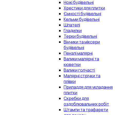
Ножі будівельні
Хрестики для плитки
Ємності будівельні
Кельми будівельні
Шпателі
Гладилки
Терки будівельні
Вінчики та міксери
будівельні
Пензлі малярні
Валики малярні та
кюветки
Валики голчасті
Малярні стрічки та
плівки
Приладдя для укладання
плитки
Скребки для
оздоблювальних робіт
Штампи та трафарети