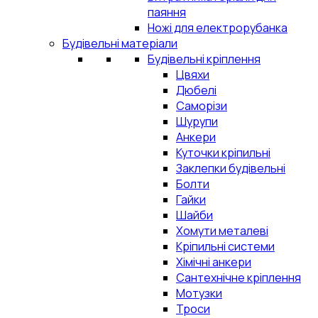
паяння
Ножі для електрорубанка
Будівельні матеріали
Будівельні кріплення
Цвяхи
Дюбелі
Саморізи
Шурупи
Анкери
Куточки кріпильні
Заклепки будівельні
Болти
Гайки
Шайби
Хомути металеві
Кріпильні системи
Хімічні анкери
Сантехнічне кріплення
Мотузки
Троси