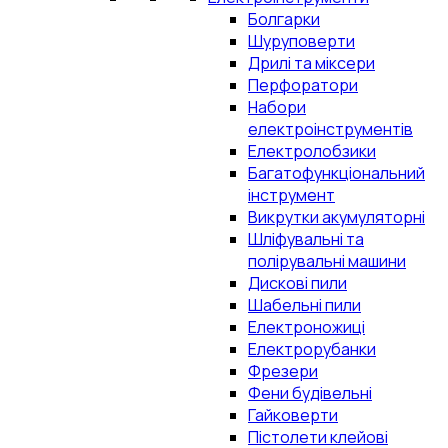
Болгарки
Шуруповерти
Дрилі та міксери
Перфоратори
Набори
електроінструментів
Електролобзики
Багатофункціональний
інструмент
Викрутки акумуляторні
Шліфувальні та
полірувальні машини
Дискові пили
Шабельні пили
Електроножиці
Електрорубанки
Фрезери
Фени будівельні
Гайковерти
Пістолети клейові