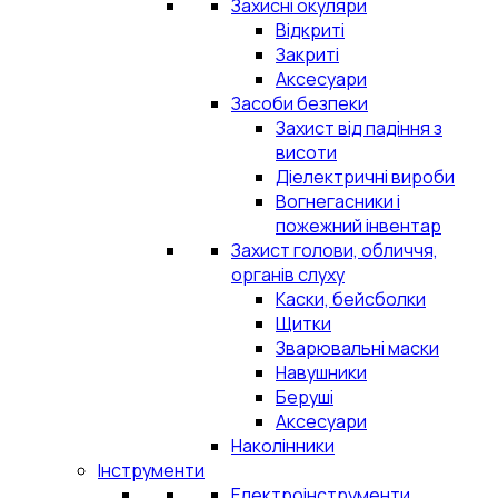
Захисні окуляри
Відкриті
Закриті
Аксесуари
Засоби безпеки
Захист від падіння з
висоти
Діелектричні вироби
Вогнегасники і
пожежний інвентар
Захист голови, обличчя,
органів слуху
Каски, бейсболки
Щитки
Зварювальні маски
Навушники
Беруші
Аксесуари
Наколінники
Інструменти
Електроінструменти