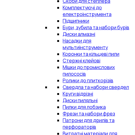
Скоби для степлера
Комплектуючі до
електроінструмента
Підшипники
Бури, зубила та набори бурів
Диски алмазні
Насадки для
мультиінструменту
Коронки та кільцеві пили
Стержні клейові
Мішки до промислових
пилососів
Ролики до плиткорізів
Свердла та набори свердел
Круги відрізні
Диски пиляльні
Пилки для лобзика
Фрези та набори фрез
Патрони для дрилів та
перфораторів
Витратні матеріали для