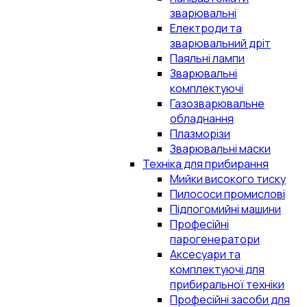
зварювальні
Електроди та
зварювальний дріт
Паяльні лампи
Зварювальні
комплектуючі
Газозварювальне
обладнання
Плазморізи
Зварювальні маски
Техніка для прибирання
Мийки високого тиску
Пилососи промислові
Підлогомийні машини
Професійні
парогенератори
Аксесуари та
комплектуючі для
прибиральної техніки
Професійні засоби для