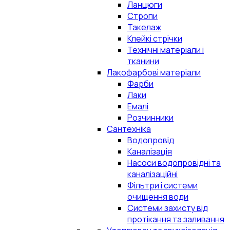
Ланцюги
Стропи
Такелаж
Клейкі стрічки
Технічні матеріали і
тканини
Лакофарбові матеріали
Фарби
Лаки
Емалі
Розчинники
Сантехніка
Водопровід
Каналізація
Насоси водопровідні та
каналізаційні
Фільтри і системи
очищення води
Системи захисту від
протікання та заливання