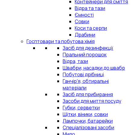
Контейнери для сміття
Відра та тази
Ємності
Совки
Коси та серпи
Драбини
Госптовари та побутова хімія
Засіб для дезинфекції
Пральний порошок
Відра, тази
Швабри, насадки до швабр
Побутові дрібниці
Ганчір'я, обтиральні
матеріали
Засіб для прибирання
Засоби для миття посуду
Губки, серветки
Щітки, віники, совки
Лампочки, батарейки
Спеціалізовані засоби
Мило