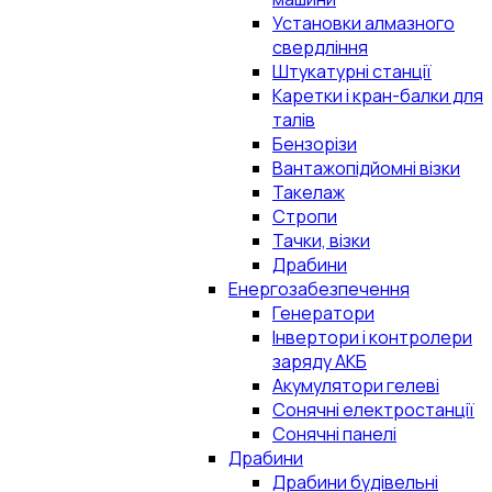
Установки алмазного
свердління
Штукатурні станції
Каретки і кран-балки для
талів
Бензорізи
Вантажопідйомні візки
Такелаж
Стропи
Тачки, візки
Драбини
Енергозабезпечення
Генератори
Інвертори і контролери
заряду АКБ
Акумулятори гелеві
Сонячні електростанції
Сонячні панелі
Драбини
Драбини будівельні