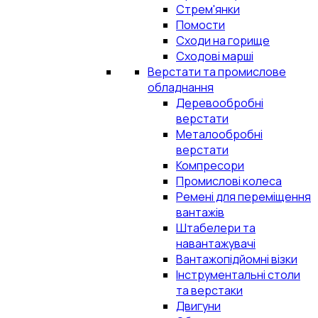
Стрем'янки
Помости
Сходи на горище
Сходові марші
Верстати та промислове
обладнання
Деревообробні
верстати
Металообробні
верстати
Компресори
Промислові колеса
Ремені для переміщення
вантажів
Штабелери та
навантажувачі
Вантажопідйомні візки
Інструментальні столи
та верстаки
Двигуни