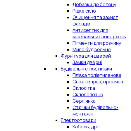
Добавки до бетону
Рідке скло
Очищення та захист
фасадів
Антисептик для
мінеральних поверхонь
Пігменти для розчину
Мило будівельне
Фурнітура для дверей
Замки дверні
Будівельні сітки, плівки
Плівка поліетиленова
Сітка зварна, просічна
Склосітка
Склополотно
Серп'янка
Стрічки будівельно-
монтажні
Електротовари
Кабель, дріт