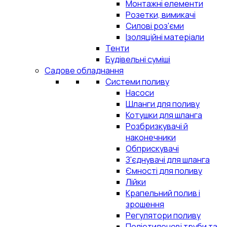
Монтажні елементи
Розетки, вимикачі
Силові роз'єми
Ізоляційні матеріали
Тенти
Будівельні суміші
Садове обладнання
Системи поливу
Насоси
Шланги для поливу
Котушки для шланга
Розбризкувачі й
наконечники
Обприскувачі
З'єднувачі для шланга
Ємності для поливу
Лійки
Крапельний полив і
зрошення
Регулятори поливу
Поліетиленові труби та