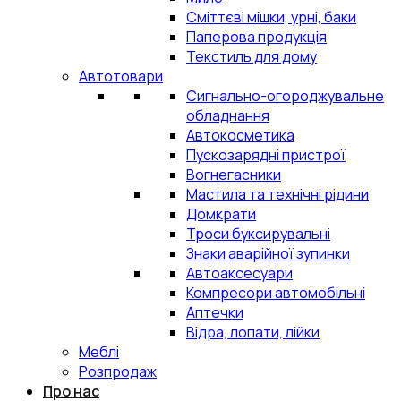
Сміттєві мішки, урні, баки
Паперова продукція
Текстиль для дому
Автотовари
Сигнально-огороджувальне
обладнання
Автокосметика
Пускозарядні пристрої
Вогнегасники
Мастила та технічні рідини
Домкрати
Троси буксирувальні
Знаки аварійної зупинки
Автоаксесуари
Компресори автомобільні
Аптечки
Відра, лопати, лійки
Меблі
Розпродаж
Про нас