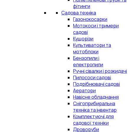
фітинги
Садова техніка
Газонокосарки
Мотокоси і тримери
садові
Кущорізи
Культиватори та
мотоблоки
Бензопили і
електропили
Ручні сівалки і розкидачі
Пилососи садові
Подрібнювачі садові
Аератори
Навісне обладнання
Снігоприбиральна
техніка та інвентар
Комплектуючі для
садової техніки
Дроворуби