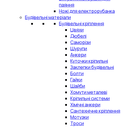
паяння
Ножі для електрорубанка
Будівельні матеріали
Будівельні кріплення
Цвяхи
Дюбелі
Саморізи
Шурупи
Анкери
Куточки кріпильні
Заклепки будівельні
Болти
Гайки
Шайби
Хомути металеві
Кріпильні системи
Хімічні анкери
Сантехнічне кріплення
Мотузки
Троси