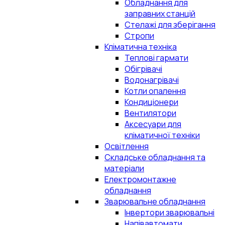
Обладнання для
заправних станцій
Стелажі для зберігання
Стропи
Кліматична техніка
Теплові гармати
Обігрівачі
Водонагрівачі
Котли опалення
Кондиціонери
Вентилятори
Аксесуари для
кліматичної техніки
Освітлення
Складське обладнання та
матеріали
Електромонтажне
обладнання
Зварювальне обладнання
Інвертори зварювальні
Напівавтомати