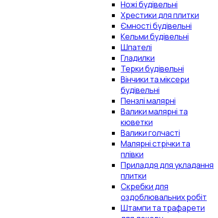
Ножі будівельні
Хрестики для плитки
Ємності будівельні
Кельми будівельні
Шпателі
Гладилки
Терки будівельні
Вінчики та міксери
будівельні
Пензлі малярні
Валики малярні та
кюветки
Валики голчасті
Малярні стрічки та
плівки
Приладдя для укладання
плитки
Скребки для
оздоблювальних робіт
Штампи та трафарети