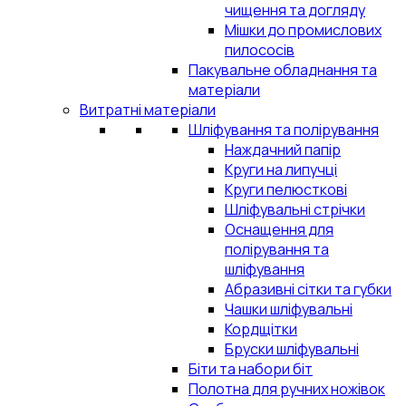
чищення та догляду
Мішки до промислових
пилососів
Пакувальне обладнання та
матеріали
Витратні матеріали
Шліфування та полірування
Наждачний папір
Круги на липучці
Круги пелюсткові
Шліфувальні стрічки
Оснащення для
полірування та
шліфування
Абразивні сітки та губки
Чашки шліфувальні
Кордщітки
Бруски шліфувальні
Біти та набори біт
Полотна для ручних ножівок