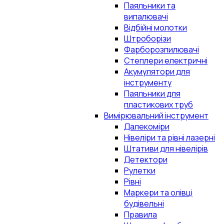
Паяльники та
випалювачі
Відбійні молотки
Штроборізи
Фарборозпилювачі
Степлери електричні
Акумулятори для
інструменту
Паяльники для
пластикових труб
Вимірювальний інструмент
Далекоміри
Нівеліри та рівні лазерні
Штативи для нівелірів
Детектори
Рулетки
Рівні
Маркери та олівці
будівельні
Правила