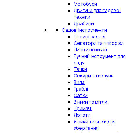
Мотобури
Двигуни для садової
техніки
Драбини
Садові інструменти
Ножиці садові
Секатори та гілкорізи
Пили й ножівки
Ручний інструмент для
саду
Тачки
Сокири та колуни
Вила
Граблі
Сапки
Віники та мітли
Тримачі
Лопати
Ящики та сітки для
зберігання