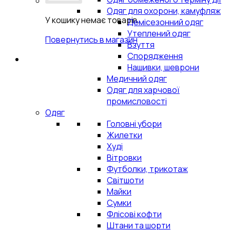
Одяг для охорони, камуфляж
У кошику немає товарів.
Демісезонний одяг
Утеплений одяг
Повернутись в магазин
Взуття
Спорядження
Нашивки, шеврони
Медичний одяг
Одяг для харчової
промисловості
Одяг
Головні убори
Жилетки
Худі
Вітровки
Футболки, трикотаж
Світшоти
Майки
Сумки
Флісові кофти
Штани та шорти