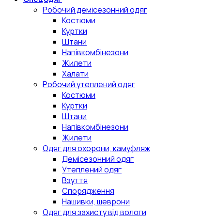
Робочий демісезонний одяг
Костюми
Куртки
Штани
Напівкомбінезони
Жилети
Халати
Робочий утеплений одяг
Костюми
Куртки
Штани
Напівкомбінезони
Жилети
Одяг для охорони, камуфляж
Демісезонний одяг
Утеплений одяг
Взуття
Спорядження
Нашивки, шеврони
Одяг для захисту від вологи