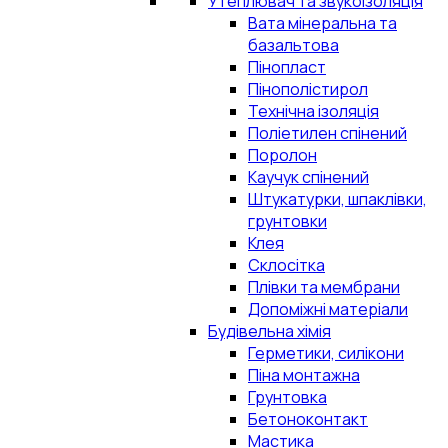
Утеплювач та звукоізоляція
Вата мінеральна та
базальтова
Пінопласт
Пінополістирол
Технічна ізоляція
Поліетилен спінений
Поролон
Каучук спінений
Штукатурки, шпаклівки,
грунтовки
Клея
Склосітка
Плівки та мембрани
Допоміжні матеріали
Будівельна хімія
Герметики, силікони
Піна монтажна
Грунтовка
Бетоноконтакт
Мастика