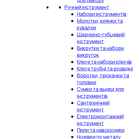
для декору
Ручний інструмент
Набори інструментів
Молотки, киянки та
кувалди
Шарнірно-губцевий
інструмент
Викрутки та набори
викруток
Ключі та набори ключів
Ключі трубні та розвідні
Воротки, тріскачки та
головки
Сумки та ящики для
інструментів
Сантехнічний
інструмент
Електромонтажний
інструмент
Пили та навскісники
Ножівки по металу