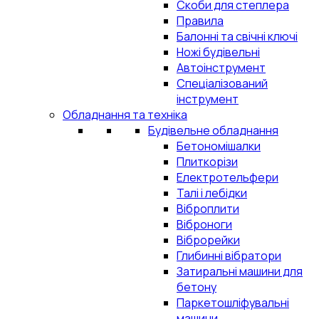
Скоби для степлера
Правила
Балонні та свічні ключі
Ножі будівельні
Автоінструмент
Спеціалізований
інструмент
Обладнання та техніка
Будівельне обладнання
Бетономішалки
Плиткорізи
Електротельфери
Талі і лебідки
Віброплити
Віброноги
Віброрейки
Глибинні вібратори
Затиральні машини для
бетону
Паркетошліфувальні
машини