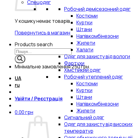
Спецодяг
Робочий демісезонний одяг
Костюми
У кошику немає товарів.
Куртки
Штани
Повернутись в магазин
Напівкомбінезони
Жилети
Products search
Халати
Одяг для захисту від вологи
Фартухи
Мінімальне замовлення
250 грн.
Хімстійкий одяг
Робочий утеплений одяг
UA
Костюми
ru
Куртки
Штани
Увійти / Реєстрація
Напівкомбінезони
Жилети
0.00
грн
Сигнальний одяг
Одяг для захисту від високих
температур
Одяг обмеженого терміну дії