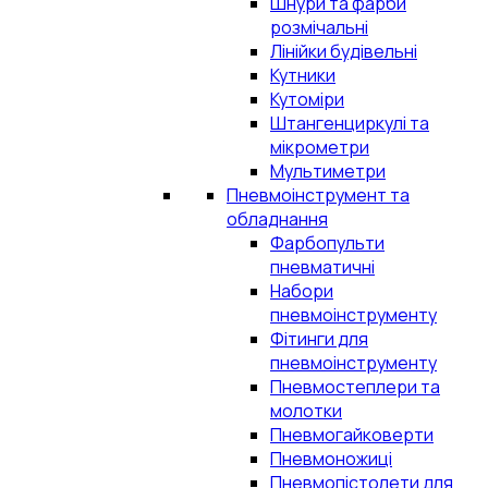
Шнури та фарби
розмічальні
Лінійки будівельні
Кутники
Кутоміри
Штангенциркулі та
мікрометри
Мультиметри
Пневмоінструмент та
обладнання
Фарбопульти
пневматичні
Набори
пневмоінструменту
Фітинги для
пневмоінструменту
Пневмостеплери та
молотки
Пневмогайковерти
Пневмоножиці
Пневмопістолети для