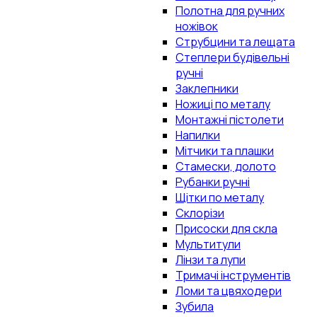
Полотна для ручних
ножівок
Струбцини та лещата
Степлери будівельні
ручні
Заклепники
Ножиці по металу
Монтажні пістолети
Напилки
Мітчики та плашки
Стамески, долото
Рубанки ручні
Щітки по металу
Склорізи
Присоски для скла
Мультитули
Лінзи та лупи
Тримачі інструментів
Ломи та цвяходери
Зубила