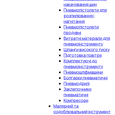
накачування шин
Пневмопістолети для
розпилювання і
нагнітання
Пневмопістолети
продувні
Витратні матеріали для
пневмоінструменту
Шланги високого тиску
Підготовка повітря
Комплектуючі до
пневмоінструменту
Пневмошліфмашини
Болгарки пневматичні
Пневмодрилі
Заклепочники
пневматичні
Компресори
Малярний та
оздоблювальний інструмент