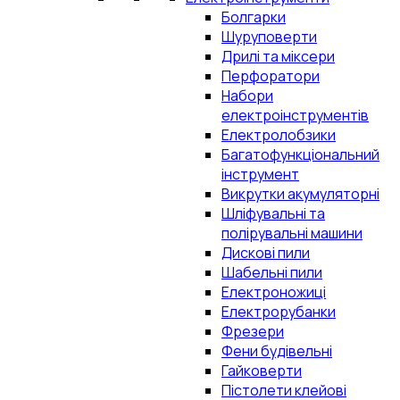
Болгарки
Шуруповерти
Дрилі та міксери
Перфоратори
Набори
електроінструментів
Електролобзики
Багатофункціональний
інструмент
Викрутки акумуляторні
Шліфувальні та
полірувальні машини
Дискові пили
Шабельні пили
Електроножиці
Електрорубанки
Фрезери
Фени будівельні
Гайковерти
Пістолети клейові