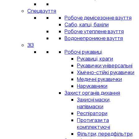
Спецвзуття
Робоче демісезонне взуття
Сабо, капці, бахіли
Робоче утеплене взуття
Водонепроникне взуття
ЗІЗ
Робочі рукавиці
Рукавиці, краги
Рукавички універсальні
Хімічно-стійкі рукавички
Медичні рукавички
Нарукавники
Захист органів дихання
Захисні маски,
напівмаски
Респіратори
Протигази та
комплектуючі
Фільтри, передфільтри