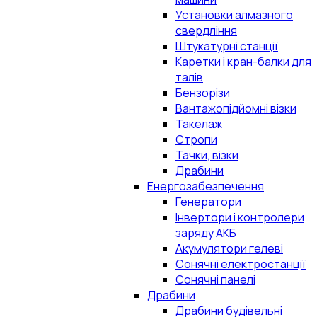
Установки алмазного
свердління
Штукатурні станції
Каретки і кран-балки для
талів
Бензорізи
Вантажопідйомні візки
Такелаж
Стропи
Тачки, візки
Драбини
Енергозабезпечення
Генератори
Інвертори і контролери
заряду АКБ
Акумулятори гелеві
Сонячні електростанції
Сонячні панелі
Драбини
Драбини будівельні