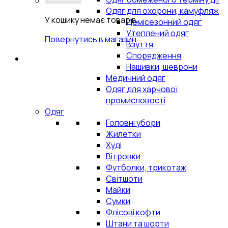
Одяг для охорони, камуфляж
У кошику немає товарів.
Демісезонний одяг
Утеплений одяг
Повернутись в магазин
Взуття
Спорядження
Нашивки, шеврони
Медичний одяг
Одяг для харчової
промисловості
Одяг
Головні убори
Жилетки
Худі
Вітровки
Футболки, трикотаж
Світшоти
Майки
Сумки
Флісові кофти
Штани та шорти