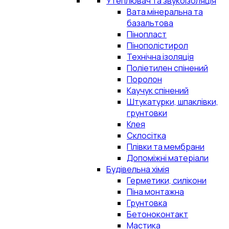
Утеплювач та звукоізоляція
Вата мінеральна та
базальтова
Пінопласт
Пінополістирол
Технічна ізоляція
Поліетилен спінений
Поролон
Каучук спінений
Штукатурки, шпаклівки,
грунтовки
Клея
Склосітка
Плівки та мембрани
Допоміжні матеріали
Будівельна хімія
Герметики, силікони
Піна монтажна
Грунтовка
Бетоноконтакт
Мастика