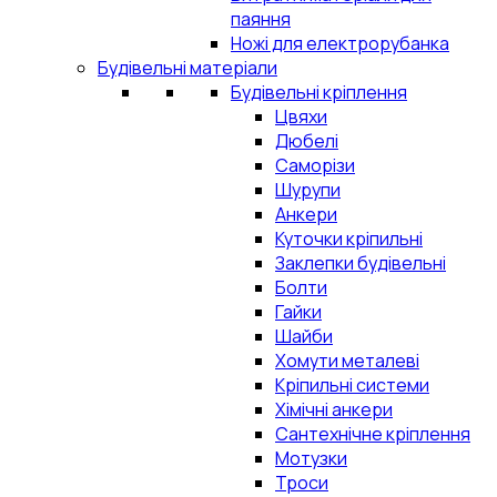
паяння
Ножі для електрорубанка
Будівельні матеріали
Будівельні кріплення
Цвяхи
Дюбелі
Саморізи
Шурупи
Анкери
Куточки кріпильні
Заклепки будівельні
Болти
Гайки
Шайби
Хомути металеві
Кріпильні системи
Хімічні анкери
Сантехнічне кріплення
Мотузки
Троси