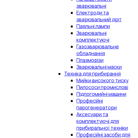
зварювальні
Електроди та
зварювальний дріт
Паяльні лампи
Зварювальні
комплектуючі
Газозварювальне
обладнання
Плазморізи
Зварювальні маски
Техніка для прибирання
Мийки високого тиску
Пилососи промислові
Підлогомийні машини
Професійні
парогенератори
Аксесуари та
комплектуючі для
прибиральної техніки
Професійні засоби для