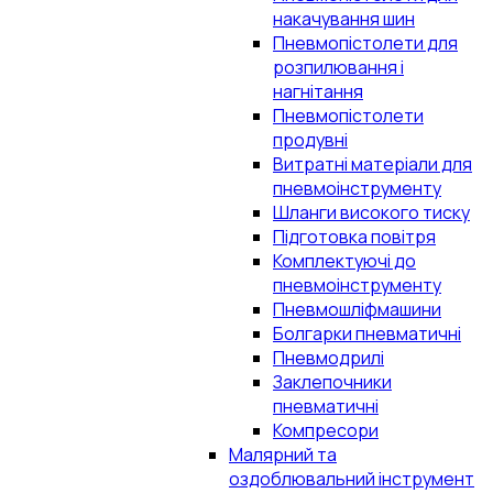
накачування шин
Пневмопістолети для
розпилювання і
нагнітання
Пневмопістолети
продувні
Витратні матеріали для
пневмоінструменту
Шланги високого тиску
Підготовка повітря
Комплектуючі до
пневмоінструменту
Пневмошліфмашини
Болгарки пневматичні
Пневмодрилі
Заклепочники
пневматичні
Компресори
Малярний та
оздоблювальний інструмент