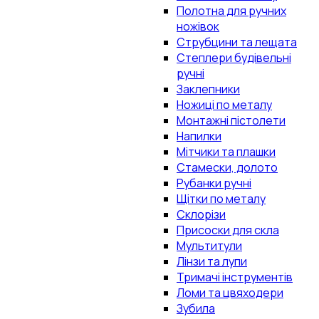
Полотна для ручних
ножівок
Струбцини та лещата
Степлери будівельні
ручні
Заклепники
Ножиці по металу
Монтажні пістолети
Напилки
Мітчики та плашки
Стамески, долото
Рубанки ручні
Щітки по металу
Склорізи
Присоски для скла
Мультитули
Лінзи та лупи
Тримачі інструментів
Ломи та цвяходери
Зубила