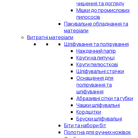
чищення та догляду
Мішки до промислових
пилососів
Пакувальне обладнання та
матеріали
Витратні матеріали
Шліфування та полірування
Наждачний папір
Круги на липучці
Круги пелюсткові
Шліфувальні стрічки
Оснащення для
полірування та
шліфування
Абразивні сітки та губки
Чашки шліфувальні
Кордщітки
Бруски шліфувальні
Біти та набори біт
Полотна для ручних ножівок