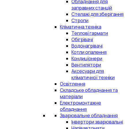
Обладнання для
заправних станцій
Стелажі для зберігання
Стропи
Кліматична техніка
Теплові гармати
Обігрівачі
Водонагрівачі
Котли опалення
Кондиціонери
Вентилятори
Аксесуари для
кліматичної техніки
Освітлення
Складське обладнання та
матеріали
Електромонтажне
обладнання
Зварювальне обладнання
Інвертори зварювальні
Напівавтомати