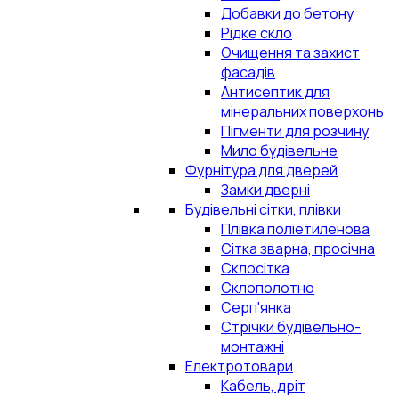
Добавки до бетону
Рідке скло
Очищення та захист
фасадів
Антисептик для
мінеральних поверхонь
Пігменти для розчину
Мило будівельне
Фурнітура для дверей
Замки дверні
Будівельні сітки, плівки
Плівка поліетиленова
Сітка зварна, просічна
Склосітка
Склополотно
Серп'янка
Стрічки будівельно-
монтажні
Електротовари
Кабель, дріт