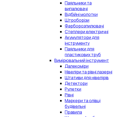
Паяльники та
випалювачі
Відбійні молотки
Штроборізи
Фарборозпилювачі
Степлери електричні
Акумулятори для
інструменту
Паяльники для
пластикових труб
Вимірювальний інструмент
Далекоміри
Нівеліри та рівні лазерні
Штативи для нівелірів
Детектори
Рулетки
Рівні
Маркери та олівці
будівельні
Правила