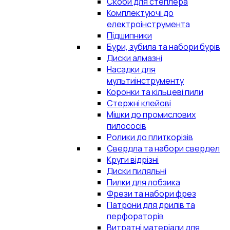
Скоби для степлера
Комплектуючі до
електроінструмента
Підшипники
Бури, зубила та набори бурів
Диски алмазні
Насадки для
мультиінструменту
Коронки та кільцеві пили
Стержні клейові
Мішки до промислових
пилососів
Ролики до плиткорізів
Свердла та набори свердел
Круги відрізні
Диски пиляльні
Пилки для лобзика
Фрези та набори фрез
Патрони для дрилів та
перфораторів
Витратні матеріали для