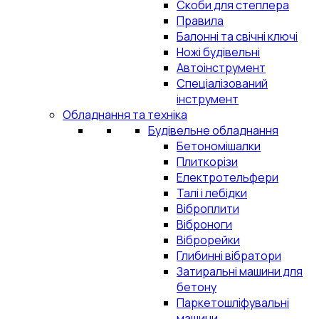
Скоби для степлера
Правила
Балонні та свічні ключі
Ножі будівельні
Автоінструмент
Спеціалізований
інструмент
Обладнання та техніка
Будівельне обладнання
Бетономішалки
Плиткорізи
Електротельфери
Талі і лебідки
Віброплити
Віброноги
Віброрейки
Глибинні вібратори
Затиральні машини для
бетону
Паркетошліфувальні
машини