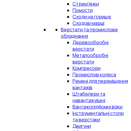
Стрем'янки
Помости
Сходи на горище
Сходові марші
Верстати та промислове
обладнання
Деревообробні
верстати
Металообробні
верстати
Компресори
Промислові колеса
Ремені для переміщення
вантажів
Штабелери та
навантажувачі
Вантажопідйомні візки
Інструментальні столи
та верстаки
Двигуни