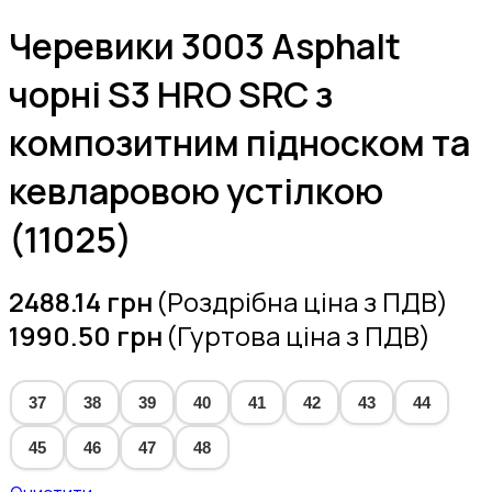
Черевики 3003 Asphalt
чорні S3 HRO SRC з
композитним підноском та
кевларовою устілкою
(11025)
2488.14
грн
(Роздрібна ціна з ПДВ)
1990.50
грн
(Гуртова ціна з ПДВ)
37
38
39
40
41
42
43
44
45
46
47
48