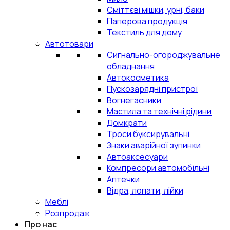
Сміттєві мішки, урні, баки
Паперова продукція
Текстиль для дому
Автотовари
Сигнально-огороджувальне
обладнання
Автокосметика
Пускозарядні пристрої
Вогнегасники
Мастила та технічні рідини
Домкрати
Троси буксирувальні
Знаки аварійної зупинки
Автоаксесуари
Компресори автомобільні
Аптечки
Відра, лопати, лійки
Меблі
Розпродаж
Про нас