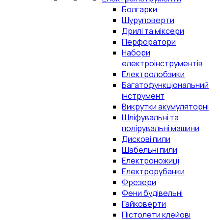
Болгарки
Шуруповерти
Дрилі та міксери
Перфоратори
Набори
електроінструментів
Електролобзики
Багатофункціональний
інструмент
Викрутки акумуляторні
Шліфувальні та
полірувальні машини
Дискові пили
Шабельні пили
Електроножиці
Електрорубанки
Фрезери
Фени будівельні
Гайковерти
Пістолети клейові