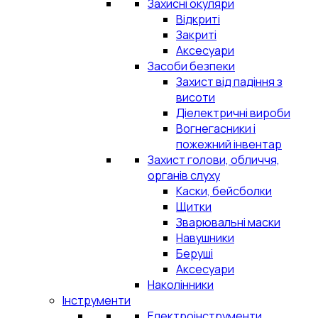
Захисні окуляри
Відкриті
Закриті
Аксесуари
Засоби безпеки
Захист від падіння з
висоти
Діелектричні вироби
Вогнегасники і
пожежний інвентар
Захист голови, обличчя,
органів слуху
Каски, бейсболки
Щитки
Зварювальні маски
Навушники
Беруші
Аксесуари
Наколінники
Інструменти
Електроінструменти