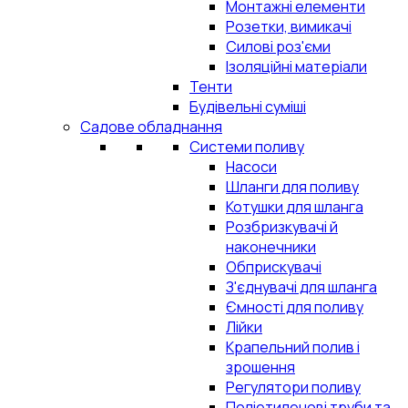
Монтажні елементи
Розетки, вимикачі
Силові роз'єми
Ізоляційні матеріали
Тенти
Будівельні суміші
Садове обладнання
Системи поливу
Насоси
Шланги для поливу
Котушки для шланга
Розбризкувачі й
наконечники
Обприскувачі
З'єднувачі для шланга
Ємності для поливу
Лійки
Крапельний полив і
зрошення
Регулятори поливу
Поліетиленові труби та