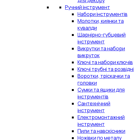
для декору
Ручний інструмент
Набори інструментів
Молотки, киянки та
кувалди
Шарнірно-губцевий
інструмент
Викрутки та набори
викруток
Ключі та набори ключів
Ключі трубні та розвідні
Воротки, тріскачки та
головки
Сумки та ящики для
інструментів
Сантехнічний
інструмент
Електромонтажний
інструмент
Пили та навскісники
Ножівки по металу