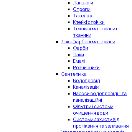
Ланцюги
Стропи
Такелаж
Клейкі стрічки
Технічні матеріали і
тканини
Лакофарбові матеріали
Фарби
Лаки
Емалі
Розчинники
Сантехніка
Водопровід
Каналізація
Насоси водопровідні та
каналізаційні
Фільтри і системи
очищення води
Системи захисту від
протікання та заливання