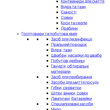
Контейнери для сміття
Відра та тази
Ємності
Совки
Коси та серпи
Драбини
Госптовари та побутова хімія
Засіб для дезинфекції
Пральний порошок
Відра, тази
Швабри, насадки до швабр
Побутові дрібниці
Ганчір'я, обтиральні
матеріали
Засіб для прибирання
Засоби для миття посуду
Губки, серветки
Щітки, віники, совки
Лампочки, батарейки
Спеціалізовані засоби
Мило