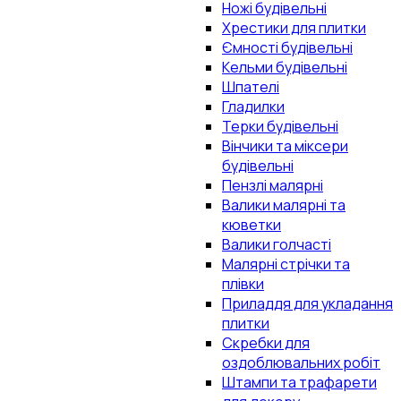
Ножі будівельні
Хрестики для плитки
Ємності будівельні
Кельми будівельні
Шпателі
Гладилки
Терки будівельні
Вінчики та міксери
будівельні
Пензлі малярні
Валики малярні та
кюветки
Валики голчасті
Малярні стрічки та
плівки
Приладдя для укладання
плитки
Скребки для
оздоблювальних робіт
Штампи та трафарети