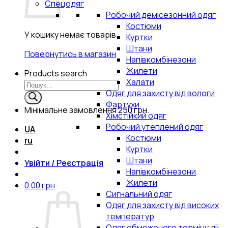
Спецодяг
Робочий демісезонний одяг
Костюми
У кошику немає товарів.
Куртки
Штани
Повернутись в магазин
Напівкомбінезони
Жилети
Products search
Халати
Одяг для захисту від вологи
Фартухи
Мінімальне замовлення
250 грн.
Хімстійкий одяг
Робочий утеплений одяг
UA
Костюми
ru
Куртки
Штани
Увійти / Реєстрація
Напівкомбінезони
Жилети
0.00
грн
Сигнальний одяг
Одяг для захисту від високих
температур
Одяг обмеженого терміну дії