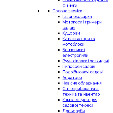
фітинги
Садова техніка
Газонокосарки
Мотокоси і тримери
садові
Кущорізи
Культиватори та
мотоблоки
Бензопили і
електропили
Ручні сівалки і розкидачі
Пилососи садові
Подрібнювачі садові
Аератори
Навісне обладнання
Снігоприбиральна
техніка та інвентар
Комплектуючі для
садової техніки
Дроворуби