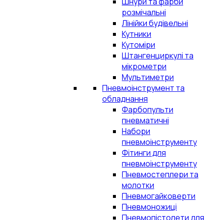
Шнури та фарби
розмічальні
Лінійки будівельні
Кутники
Кутоміри
Штангенциркулі та
мікрометри
Мультиметри
Пневмоінструмент та
обладнання
Фарбопульти
пневматичні
Набори
пневмоінструменту
Фітинги для
пневмоінструменту
Пневмостеплери та
молотки
Пневмогайковерти
Пневмоножиці
Пневмопістолети для