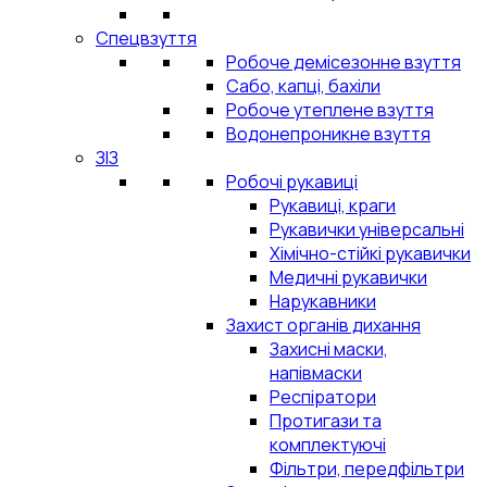
Спецвзуття
Робоче демісезонне взуття
Сабо, капці, бахіли
Робоче утеплене взуття
Водонепроникне взуття
ЗІЗ
Робочі рукавиці
Рукавиці, краги
Рукавички універсальні
Хімічно-стійкі рукавички
Медичні рукавички
Нарукавники
Захист органів дихання
Захисні маски,
напівмаски
Респіратори
Протигази та
комплектуючі
Фільтри, передфільтри