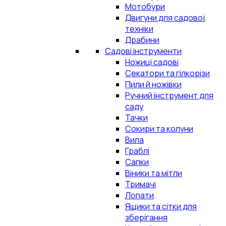
Мотобури
Двигуни для садової
техніки
Драбини
Садові інструменти
Ножиці садові
Секатори та гілкорізи
Пили й ножівки
Ручний інструмент для
саду
Тачки
Сокири та колуни
Вила
Граблі
Сапки
Віники та мітли
Тримачі
Лопати
Ящики та сітки для
зберігання