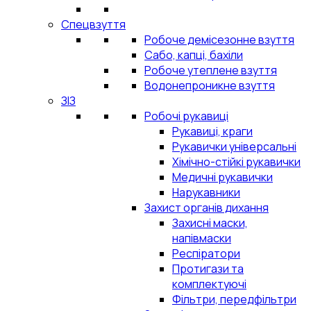
Спецвзуття
Робоче демісезонне взуття
Сабо, капці, бахіли
Робоче утеплене взуття
Водонепроникне взуття
ЗІЗ
Робочі рукавиці
Рукавиці, краги
Рукавички універсальні
Хімічно-стійкі рукавички
Медичні рукавички
Нарукавники
Захист органів дихання
Захисні маски,
напівмаски
Респіратори
Протигази та
комплектуючі
Фільтри, передфільтри