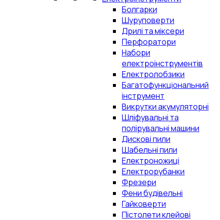
Болгарки
Шуруповерти
Дрилі та міксери
Перфоратори
Набори
електроінструментів
Електролобзики
Багатофункціональний
інструмент
Викрутки акумуляторні
Шліфувальні та
полірувальні машини
Дискові пили
Шабельні пили
Електроножиці
Електрорубанки
Фрезери
Фени будівельні
Гайковерти
Пістолети клейові