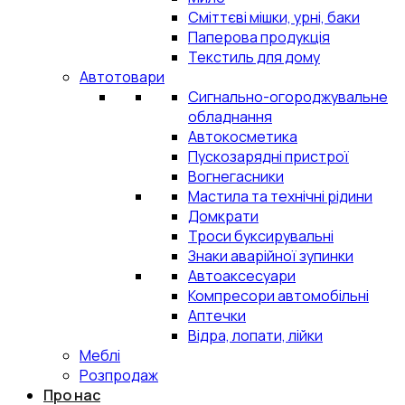
Сміттєві мішки, урні, баки
Паперова продукція
Текстиль для дому
Автотовари
Сигнально-огороджувальне
обладнання
Автокосметика
Пускозарядні пристрої
Вогнегасники
Мастила та технічні рідини
Домкрати
Троси буксирувальні
Знаки аварійної зупинки
Автоаксесуари
Компресори автомобільні
Аптечки
Відра, лопати, лійки
Меблі
Розпродаж
Про нас