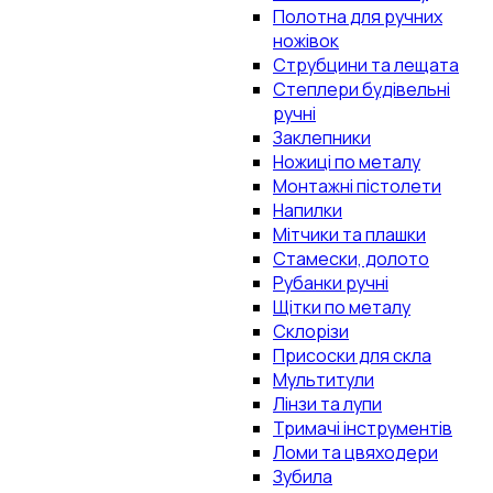
Полотна для ручних
ножівок
Струбцини та лещата
Степлери будівельні
ручні
Заклепники
Ножиці по металу
Монтажні пістолети
Напилки
Мітчики та плашки
Стамески, долото
Рубанки ручні
Щітки по металу
Склорізи
Присоски для скла
Мультитули
Лінзи та лупи
Тримачі інструментів
Ломи та цвяходери
Зубила