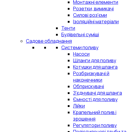
Монтажні елементи
Розетки, вимикачі
Силові роз'єми
Ізоляційні матеріали
Тенти
Будівельні суміші
Садове обладнання
Системи поливу
Насоси
Шланги для поливу
Котушки для шланга
Розбризкувачі й
наконечники
Обприскувачі
З'єднувачі для шланга
Ємності для поливу
Лійки
Крапельний полив і
зрошення
Регулятори поливу
Поліетиленові труби та