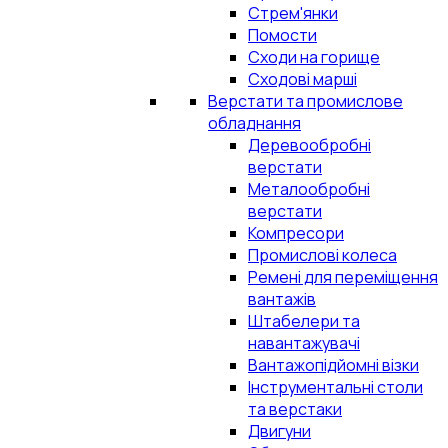
Стрем'янки
Помости
Сходи на горище
Сходові марші
Верстати та промислове
обладнання
Деревообробні
верстати
Металообробні
верстати
Компресори
Промислові колеса
Ремені для переміщення
вантажів
Штабелери та
навантажувачі
Вантажопідйомні візки
Інструментальні столи
та верстаки
Двигуни