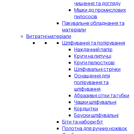
чищення та догляду
Мішки до промислових
пилососів
Пакувальне обладнання та
матеріали
Витратні матеріали
Шліфування та полірування
Наждачний папір
Круги на липучці
Круги пелюсткові
Шліфувальні стрічки
Оснащення для
полірування та
шліфування
Абразивні сітки та губки
Чашки шліфувальні
Кордщітки
Бруски шліфувальні
Біти та набори біт
Полотна для ручних ножівок