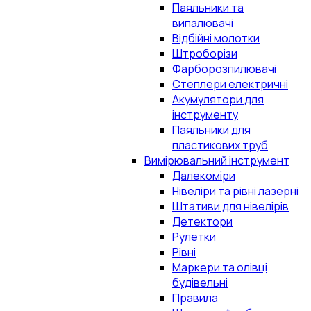
Паяльники та
випалювачі
Відбійні молотки
Штроборізи
Фарборозпилювачі
Степлери електричні
Акумулятори для
інструменту
Паяльники для
пластикових труб
Вимірювальний інструмент
Далекоміри
Нівеліри та рівні лазерні
Штативи для нівелірів
Детектори
Рулетки
Рівні
Маркери та олівці
будівельні
Правила