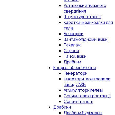
Установки алмазного
свердління
Штукатурні станції
Каретки і кран-балки для
талів
Бензорізи
Вантажопідйомні візки
Такелаж
Стропи
Тачки, візки
Драбини
Енергозабезпечення
Генератори
Інвертори і контролери
заряду АКБ
Акумулятори гелеві
Сонячні електростанції
Сонячні панелі
Драбини
Драбини будівельні