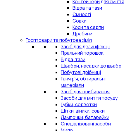
Контейнери для сміття
Відра та тази
Ємності
Совки
Коси та серпи
Драбини
Госптовари та побутова хімія
Засіб для дезинфекції
Пральний порошок
Відра, тази
Швабри, насадки до швабр
Побутові дрібниці
Ганчір'я, обтиральні
матеріали
Засіб для прибирання
Засоби для миття посуду
Губки, серветки
Щітки, віники, совки
Лампочки, батарейки
Спеціалізовані засоби
Мило