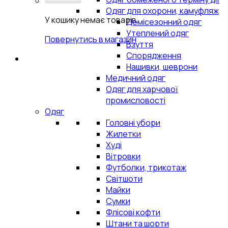
Одяг для охорони, камуфляж
У кошику немає товарів.
Демісезонний одяг
Утеплений одяг
Повернутись в магазин
Взуття
Спорядження
Нашивки, шеврони
Медичний одяг
Одяг для харчової
промисловості
Одяг
Головні убори
Жилетки
Худі
Вітровки
Футболки, трикотаж
Світшоти
Майки
Сумки
Флісові кофти
Штани та шорти