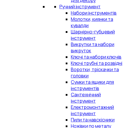
для декору
Ручний інструмент
Набори інструментів
Молотки, киянки та
кувалди
Шарнірно-губцевий
інструмент
Викрутки та набори
викруток
Ключі та набори ключів
Ключі трубні та розвідні
Воротки, тріскачки та
головки
Сумки та ящики для
інструментів
Сантехнічний
інструмент
Електромонтажний
інструмент
Пили та навскісники
Ножівки по металу