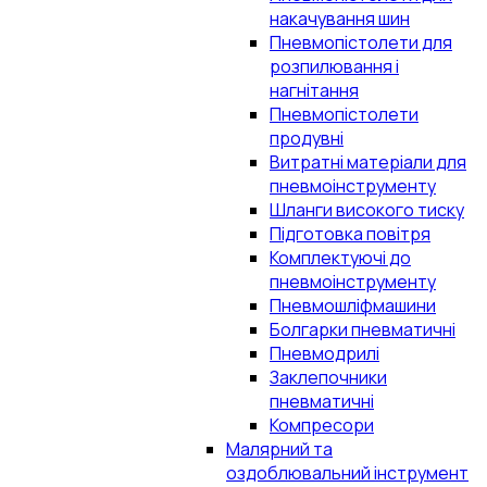
накачування шин
Пневмопістолети для
розпилювання і
нагнітання
Пневмопістолети
продувні
Витратні матеріали для
пневмоінструменту
Шланги високого тиску
Підготовка повітря
Комплектуючі до
пневмоінструменту
Пневмошліфмашини
Болгарки пневматичні
Пневмодрилі
Заклепочники
пневматичні
Компресори
Малярний та
оздоблювальний інструмент