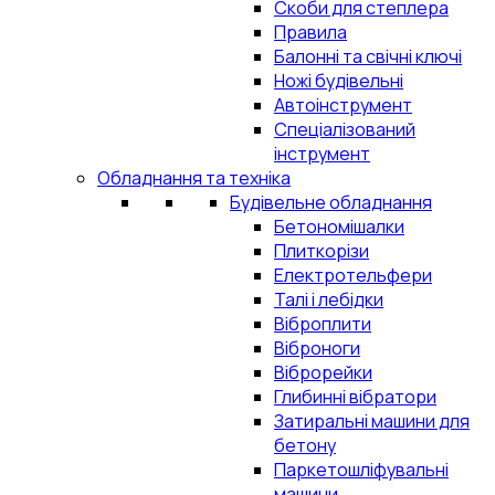
Скоби для степлера
Правила
Балонні та свічні ключі
Ножі будівельні
Автоінструмент
Спеціалізований
інструмент
Обладнання та техніка
Будівельне обладнання
Бетономішалки
Плиткорізи
Електротельфери
Талі і лебідки
Віброплити
Віброноги
Віброрейки
Глибинні вібратори
Затиральні машини для
бетону
Паркетошліфувальні
машини