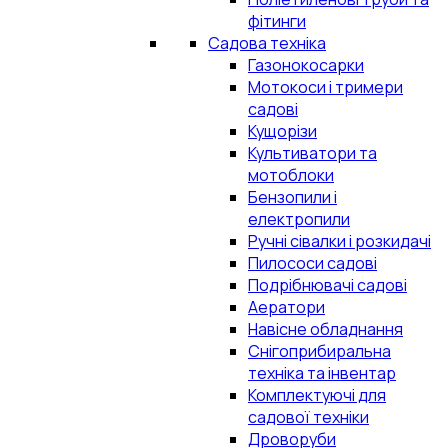
фітинги
Садова техніка
Газонокосарки
Мотокоси і тримери
садові
Кущорізи
Культиватори та
мотоблоки
Бензопили і
електропили
Ручні сівалки і розкидачі
Пилососи садові
Подрібнювачі садові
Аератори
Навісне обладнання
Снігоприбиральна
техніка та інвентар
Комплектуючі для
садової техніки
Дроворуби