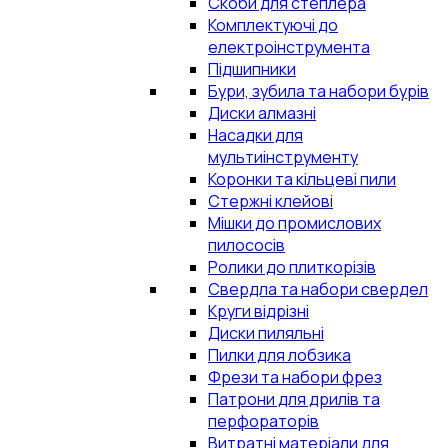
Скоби для степлера
Комплектуючі до
електроінструмента
Підшипники
Бури, зубила та набори бурів
Диски алмазні
Насадки для
мультиінструменту
Коронки та кільцеві пили
Стержні клейові
Мішки до промислових
пилососів
Ролики до плиткорізів
Свердла та набори свердел
Круги відрізні
Диски пиляльні
Пилки для лобзика
Фрези та набори фрез
Патрони для дрилів та
перфораторів
Витратні матеріали для