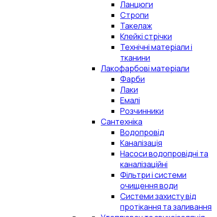
Ланцюги
Стропи
Такелаж
Клейкі стрічки
Технічні матеріали і
тканини
Лакофарбові матеріали
Фарби
Лаки
Емалі
Розчинники
Сантехніка
Водопровід
Каналізація
Насоси водопровідні та
каналізаційні
Фільтри і системи
очищення води
Системи захисту від
протікання та заливання