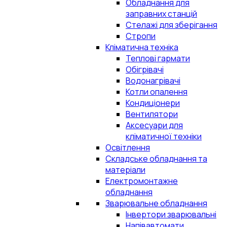
Обладнання для
заправних станцій
Стелажі для зберігання
Стропи
Кліматична техніка
Теплові гармати
Обігрівачі
Водонагрівачі
Котли опалення
Кондиціонери
Вентилятори
Аксесуари для
кліматичної техніки
Освітлення
Складське обладнання та
матеріали
Електромонтажне
обладнання
Зварювальне обладнання
Інвертори зварювальні
Напівавтомати