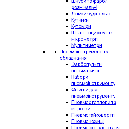
Шнури та фарби
розмічальні
Лінійки будівельні
Кутники
Кутоміри
Штангенциркулі та
мікрометри
Мультиметри
Пневмоінструмент та
обладнання
Фарбопульти
пневматичні
Набори
пневмоінструменту
Фітинги для
пневмоінструменту
Пневмостеплери та
молотки
Пневмогайковерти
Пневмоножиці
Пневмопістолети для