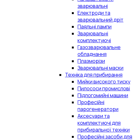
зварювальні
Електроди та
зварювальний дріт
Паяльні лампи
Зварювальні
комплектуючі
Газозварювальне
обладнання
Плазморізи
Зварювальні маски
Техніка для прибирання
Мийки високого тиску
Пилососи промислові
Підлогомийні машини
Професійні
парогенератори
Аксесуари та
комплектуючі для
прибиральної техніки
Професійні засоби для