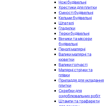
Ножі будівельні
Хрестики для плитки
Ємності будівельні
Кельми будівельні
Шпателі
Гладилки
Терки будівельні
Вінчики та міксери
будівельні
Пензлі малярні
Валики малярні та
кюветки
Валики голчасті
Малярні стрічки та
плівки
Приладдя для укладання
плитки
Скребки для
оздоблювальних робіт
Штампи та трафарети