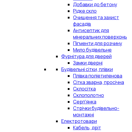
Добавки до бетону
Рідке скло
Очищення та захист
фасадів
Антисептик для
мінеральних поверхонь
Пігменти для розчину
Мило будівельне
Фурнітура для дверей
Замки дверні
Будівельні сітки, плівки
Плівка поліетиленова
Сітка зварна, просічна
Склосітка
Склополотно
Серп'янка
Стрічки будівельно-
монтажні
Електротовари
Кабель, дріт