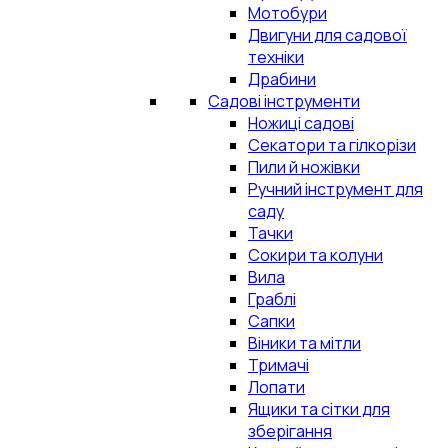
Мотобури
Двигуни для садової
техніки
Драбини
Садові інструменти
Ножиці садові
Секатори та гілкорізи
Пили й ножівки
Ручний інструмент для
саду
Тачки
Сокири та колуни
Вила
Граблі
Сапки
Віники та мітли
Тримачі
Лопати
Ящики та сітки для
зберігання