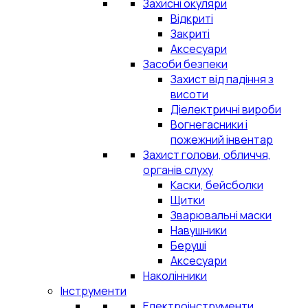
Захисні окуляри
Відкриті
Закриті
Аксесуари
Засоби безпеки
Захист від падіння з
висоти
Діелектричні вироби
Вогнегасники і
пожежний інвентар
Захист голови, обличчя,
органів слуху
Каски, бейсболки
Щитки
Зварювальні маски
Навушники
Беруші
Аксесуари
Наколінники
Інструменти
Електроінструменти