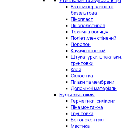
Утеплювач та звукоізоляція
Вата мінеральна та
базальтова
Пінопласт
Пінополістирол
Технічна ізоляція
Поліетилен спінений
Поролон
Каучук спінений
Штукатурки, шпаклівки,
грунтовки
Клея
Склосітка
Плівки та мембрани
Допоміжні матеріали
Будівельна хімія
Герметики, силікони
Піна монтажна
Грунтовка
Бетоноконтакт
Мастика