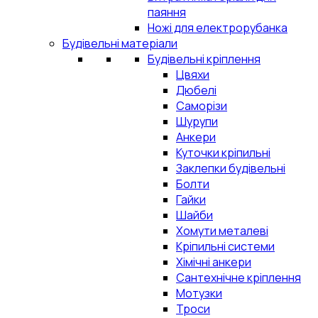
паяння
Ножі для електрорубанка
Будівельні матеріали
Будівельні кріплення
Цвяхи
Дюбелі
Саморізи
Шурупи
Анкери
Куточки кріпильні
Заклепки будівельні
Болти
Гайки
Шайби
Хомути металеві
Кріпильні системи
Хімічні анкери
Сантехнічне кріплення
Мотузки
Троси