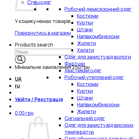
Спецодяг
Робочий демісезонний одяг
Костюми
У кошику немає товарів.
Куртки
Штани
Повернутись в магазин
Напівкомбінезони
Жилети
Products search
Халати
Одяг для захисту від вологи
Фартухи
Мінімальне замовлення
250 грн.
Хімстійкий одяг
Робочий утеплений одяг
UA
Костюми
ru
Куртки
Штани
Увійти / Реєстрація
Напівкомбінезони
Жилети
0.00
грн
Сигнальний одяг
Одяг для захисту від високих
температур
Одяг обмеженого терміну дії