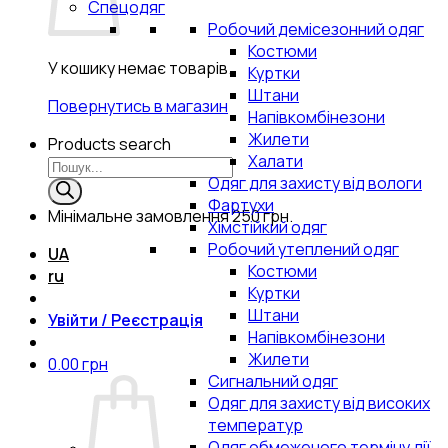
Спецодяг
Робочий демісезонний одяг
Костюми
У кошику немає товарів.
Куртки
Штани
Повернутись в магазин
Напівкомбінезони
Жилети
Products search
Халати
Одяг для захисту від вологи
Фартухи
Мінімальне замовлення
250 грн.
Хімстійкий одяг
Робочий утеплений одяг
UA
Костюми
ru
Куртки
Штани
Увійти / Реєстрація
Напівкомбінезони
Жилети
0.00
грн
Сигнальний одяг
Одяг для захисту від високих
температур
Одяг обмеженого терміну дії