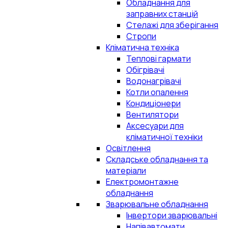
Обладнання для
заправних станцій
Стелажі для зберігання
Стропи
Кліматична техніка
Теплові гармати
Обігрівачі
Водонагрівачі
Котли опалення
Кондиціонери
Вентилятори
Аксесуари для
кліматичної техніки
Освітлення
Складське обладнання та
матеріали
Електромонтажне
обладнання
Зварювальне обладнання
Інвертори зварювальні
Напівавтомати