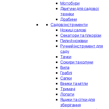
Мотобури
Двигуни для садової
техніки
Драбини
Садові інструменти
Ножиці садові
Секатори та гілкорізи
Пили й ножівки
Ручний інструмент для
саду
Тачки
Сокири та колуни
Вила
Граблі
Сапки
Віники та мітли
Тримачі
Лопати
Ящики та сітки для
зберігання