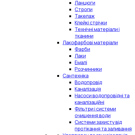
Ланцюги
Стропи
Такелаж
Клейкі стрічки
Технічні матеріали і
тканини
Лакофарбові матеріали
Фарби
Лаки
Емалі
Розчинники
Сантехніка
Водопровід
Каналізація
Насоси водопровідні та
каналізаційні
Фільтри і системи
очищення води
Системи захисту від
протікання та заливання