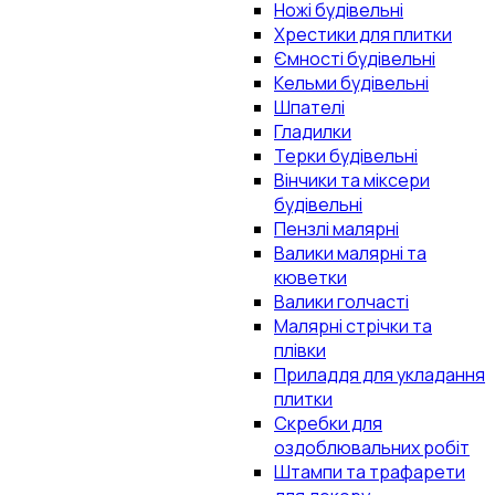
Ножі будівельні
Хрестики для плитки
Ємності будівельні
Кельми будівельні
Шпателі
Гладилки
Терки будівельні
Вінчики та міксери
будівельні
Пензлі малярні
Валики малярні та
кюветки
Валики голчасті
Малярні стрічки та
плівки
Приладдя для укладання
плитки
Скребки для
оздоблювальних робіт
Штампи та трафарети