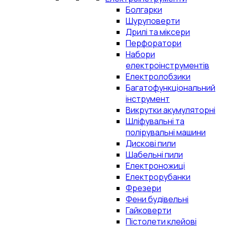
Болгарки
Шуруповерти
Дрилі та міксери
Перфоратори
Набори
електроінструментів
Електролобзики
Багатофункціональний
інструмент
Викрутки акумуляторні
Шліфувальні та
полірувальні машини
Дискові пили
Шабельні пили
Електроножиці
Електрорубанки
Фрезери
Фени будівельні
Гайковерти
Пістолети клейові