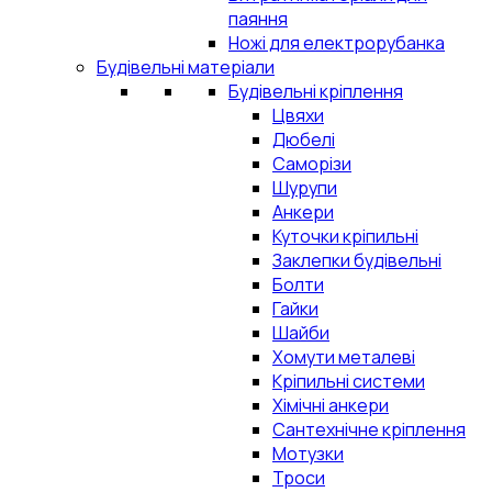
паяння
Ножі для електрорубанка
Будівельні матеріали
Будівельні кріплення
Цвяхи
Дюбелі
Саморізи
Шурупи
Анкери
Куточки кріпильні
Заклепки будівельні
Болти
Гайки
Шайби
Хомути металеві
Кріпильні системи
Хімічні анкери
Сантехнічне кріплення
Мотузки
Троси