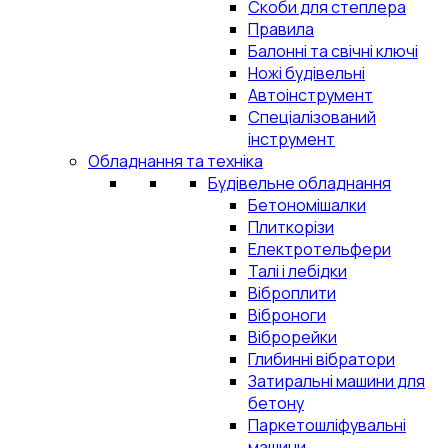
Скоби для степлера
Правила
Балонні та свічні ключі
Ножі будівельні
Автоінструмент
Спеціалізований
інструмент
Обладнання та техніка
Будівельне обладнання
Бетономішалки
Плиткорізи
Електротельфери
Талі і лебідки
Віброплити
Віброноги
Віброрейки
Глибинні вібратори
Затиральні машини для
бетону
Паркетошліфувальні
машини