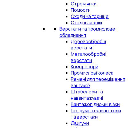
Стрем'янки
Помости
Сходи на горище
Сходові марші
Верстати та промислове
обладнання
Деревообробні
верстати
Металообробні
верстати
Компресори
Промислові колеса
Ремені для переміщення
вантажів
Штабелери та
навантажувачі
Вантажопідйомні візки
Інструментальні столи
та верстаки
Двигуни