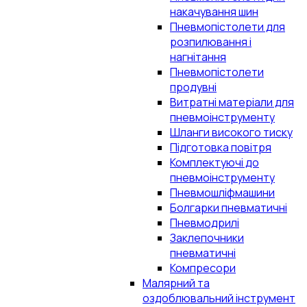
накачування шин
Пневмопістолети для
розпилювання і
нагнітання
Пневмопістолети
продувні
Витратні матеріали для
пневмоінструменту
Шланги високого тиску
Підготовка повітря
Комплектуючі до
пневмоінструменту
Пневмошліфмашини
Болгарки пневматичні
Пневмодрилі
Заклепочники
пневматичні
Компресори
Малярний та
оздоблювальний інструмент