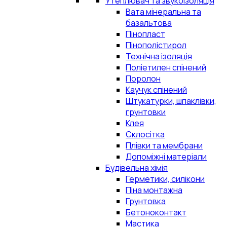
Утеплювач та звукоізоляція
Вата мінеральна та
базальтова
Пінопласт
Пінополістирол
Технічна ізоляція
Поліетилен спінений
Поролон
Каучук спінений
Штукатурки, шпаклівки,
грунтовки
Клея
Склосітка
Плівки та мембрани
Допоміжні матеріали
Будівельна хімія
Герметики, силікони
Піна монтажна
Грунтовка
Бетоноконтакт
Мастика