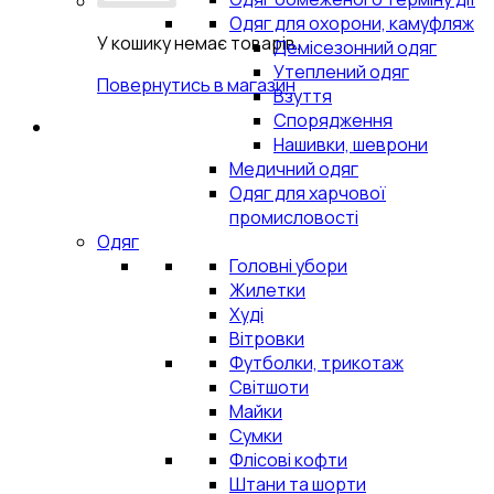
Одяг для охорони, камуфляж
У кошику немає товарів.
Демісезонний одяг
Утеплений одяг
Повернутись в магазин
Взуття
Спорядження
Нашивки, шеврони
Медичний одяг
Одяг для харчової
промисловості
Одяг
Головні убори
Жилетки
Худі
Вітровки
Футболки, трикотаж
Світшоти
Майки
Сумки
Флісові кофти
Штани та шорти