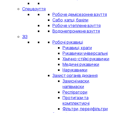
Спецвзуття
Робоче демісезонне взуття
Сабо, капці, бахіли
Робоче утеплене взуття
Водонепроникне взуття
ЗІЗ
Робочі рукавиці
Рукавиці, краги
Рукавички універсальні
Хімічно-стійкі рукавички
Медичні рукавички
Нарукавники
Захист органів дихання
Захисні маски,
напівмаски
Респіратори
Протигази та
комплектуючі
Фільтри, передфільтри