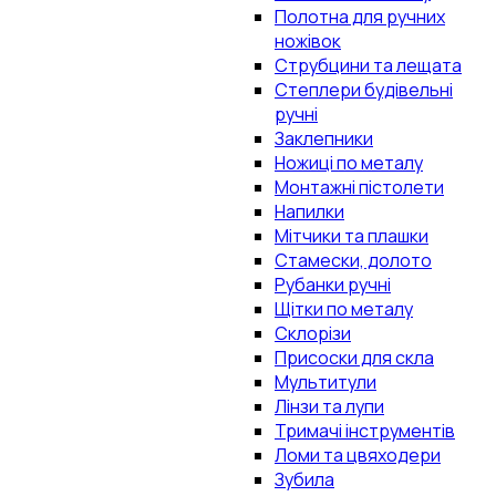
Полотна для ручних
ножівок
Струбцини та лещата
Степлери будівельні
ручні
Заклепники
Ножиці по металу
Монтажні пістолети
Напилки
Мітчики та плашки
Стамески, долото
Рубанки ручні
Щітки по металу
Склорізи
Присоски для скла
Мультитули
Лінзи та лупи
Тримачі інструментів
Ломи та цвяходери
Зубила