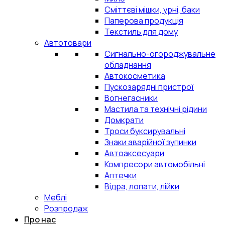
Сміттєві мішки, урні, баки
Паперова продукція
Текстиль для дому
Автотовари
Сигнально-огороджувальне
обладнання
Автокосметика
Пускозарядні пристрої
Вогнегасники
Мастила та технічні рідини
Домкрати
Троси буксирувальні
Знаки аварійної зупинки
Автоаксесуари
Компресори автомобільні
Аптечки
Відра, лопати, лійки
Меблі
Розпродаж
Про нас