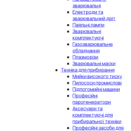
зварювальні
Електроди та
зварювальний дріт
Паяльні лампи
Зварювальні
комплектуючі
Газозварювальне
обладнання
Плазморізи
Зварювальні маски
Техніка для прибирання
Мийки високого тиску
Пилососи промислові
Підлогомийні машини
Професійні
парогенератори
Аксесуари та
комплектуючі для
прибиральної техніки
Професійні засоби для