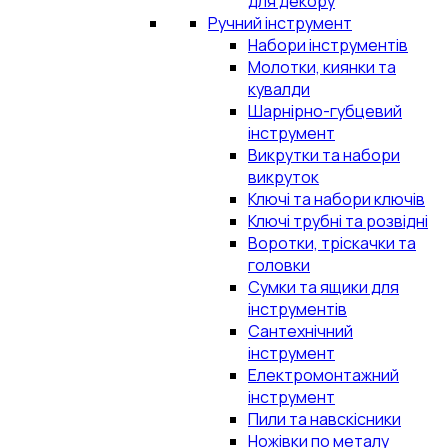
для декору
Ручний інструмент
Набори інструментів
Молотки, киянки та
кувалди
Шарнірно-губцевий
інструмент
Викрутки та набори
викруток
Ключі та набори ключів
Ключі трубні та розвідні
Воротки, тріскачки та
головки
Сумки та ящики для
інструментів
Сантехнічний
інструмент
Електромонтажний
інструмент
Пили та навскісники
Ножівки по металу