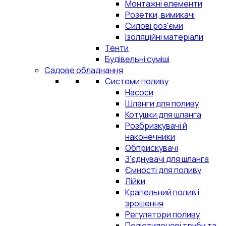
Монтажні елементи
Розетки, вимикачі
Силові роз'єми
Ізоляційні матеріали
Тенти
Будівельні суміші
Садове обладнання
Системи поливу
Насоси
Шланги для поливу
Котушки для шланга
Розбризкувачі й
наконечники
Обприскувачі
З'єднувачі для шланга
Ємності для поливу
Лійки
Крапельний полив і
зрошення
Регулятори поливу
Поліетиленові труби та