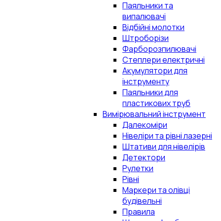
Паяльники та
випалювачі
Відбійні молотки
Штроборізи
Фарборозпилювачі
Степлери електричні
Акумулятори для
інструменту
Паяльники для
пластикових труб
Вимірювальний інструмент
Далекоміри
Нівеліри та рівні лазерні
Штативи для нівелірів
Детектори
Рулетки
Рівні
Маркери та олівці
будівельні
Правила