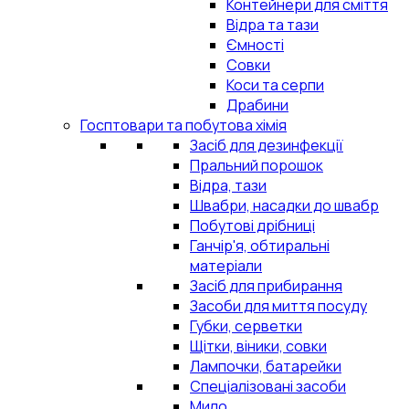
Контейнери для сміття
Відра та тази
Ємності
Совки
Коси та серпи
Драбини
Госптовари та побутова хімія
Засіб для дезинфекції
Пральний порошок
Відра, тази
Швабри, насадки до швабр
Побутові дрібниці
Ганчір'я, обтиральні
матеріали
Засіб для прибирання
Засоби для миття посуду
Губки, серветки
Щітки, віники, совки
Лампочки, батарейки
Спеціалізовані засоби
Мило