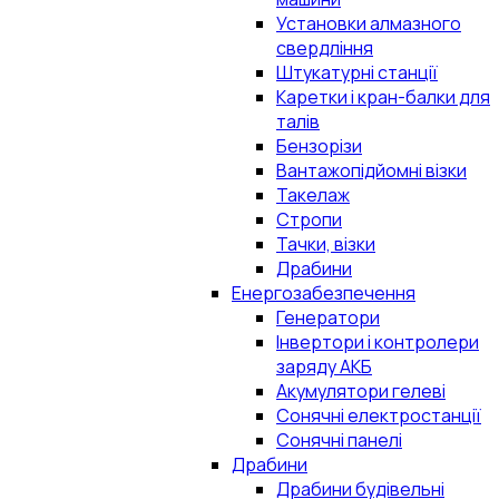
Установки алмазного
свердління
Штукатурні станції
Каретки і кран-балки для
талів
Бензорізи
Вантажопідйомні візки
Такелаж
Стропи
Тачки, візки
Драбини
Енергозабезпечення
Генератори
Інвертори і контролери
заряду АКБ
Акумулятори гелеві
Сонячні електростанції
Сонячні панелі
Драбини
Драбини будівельні