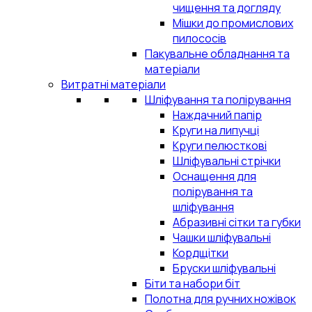
чищення та догляду
Мішки до промислових
пилососів
Пакувальне обладнання та
матеріали
Витратні матеріали
Шліфування та полірування
Наждачний папір
Круги на липучці
Круги пелюсткові
Шліфувальні стрічки
Оснащення для
полірування та
шліфування
Абразивні сітки та губки
Чашки шліфувальні
Кордщітки
Бруски шліфувальні
Біти та набори біт
Полотна для ручних ножівок