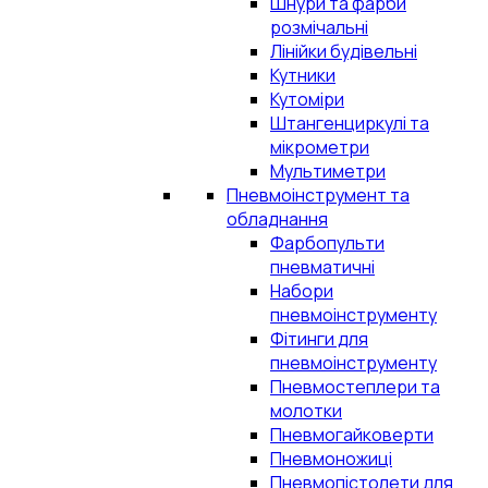
Шнури та фарби
розмічальні
Лінійки будівельні
Кутники
Кутоміри
Штангенциркулі та
мікрометри
Мультиметри
Пневмоінструмент та
обладнання
Фарбопульти
пневматичні
Набори
пневмоінструменту
Фітинги для
пневмоінструменту
Пневмостеплери та
молотки
Пневмогайковерти
Пневмоножиці
Пневмопістолети для