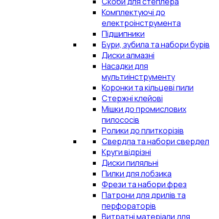
Скоби для степлера
Комплектуючі до
електроінструмента
Підшипники
Бури, зубила та набори бурів
Диски алмазні
Насадки для
мультиінструменту
Коронки та кільцеві пили
Стержні клейові
Мішки до промислових
пилососів
Ролики до плиткорізів
Свердла та набори свердел
Круги відрізні
Диски пиляльні
Пилки для лобзика
Фрези та набори фрез
Патрони для дрилів та
перфораторів
Витратні матеріали для