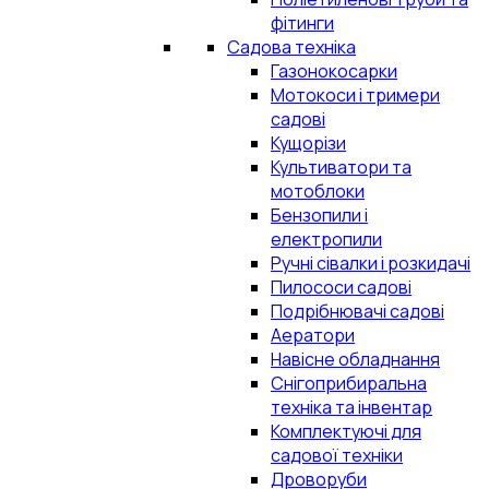
фітинги
Садова техніка
Газонокосарки
Мотокоси і тримери
садові
Кущорізи
Культиватори та
мотоблоки
Бензопили і
електропили
Ручні сівалки і розкидачі
Пилососи садові
Подрібнювачі садові
Аератори
Навісне обладнання
Снігоприбиральна
техніка та інвентар
Комплектуючі для
садової техніки
Дроворуби