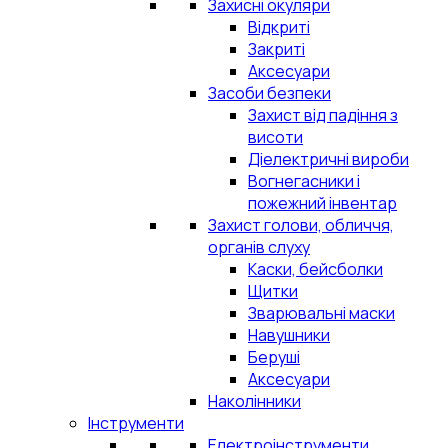
Захисні окуляри
Відкриті
Закриті
Аксесуари
Засоби безпеки
Захист від падіння з
висоти
Діелектричні вироби
Вогнегасники і
пожежний інвентар
Захист голови, обличчя,
органів слуху
Каски, бейсболки
Щитки
Зварювальні маски
Навушники
Беруші
Аксесуари
Наколінники
Інструменти
Електроінструменти