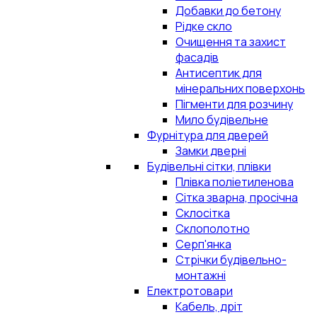
Добавки до бетону
Рідке скло
Очищення та захист
фасадів
Антисептик для
мінеральних поверхонь
Пігменти для розчину
Мило будівельне
Фурнітура для дверей
Замки дверні
Будівельні сітки, плівки
Плівка поліетиленова
Сітка зварна, просічна
Склосітка
Склополотно
Серп'янка
Стрічки будівельно-
монтажні
Електротовари
Кабель, дріт