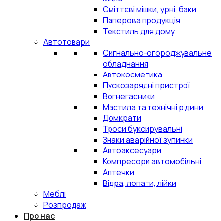
Сміттєві мішки, урні, баки
Паперова продукція
Текстиль для дому
Автотовари
Сигнально-огороджувальне
обладнання
Автокосметика
Пускозарядні пристрої
Вогнегасники
Мастила та технічні рідини
Домкрати
Троси буксирувальні
Знаки аварійної зупинки
Автоаксесуари
Компресори автомобільні
Аптечки
Відра, лопати, лійки
Меблі
Розпродаж
Про нас