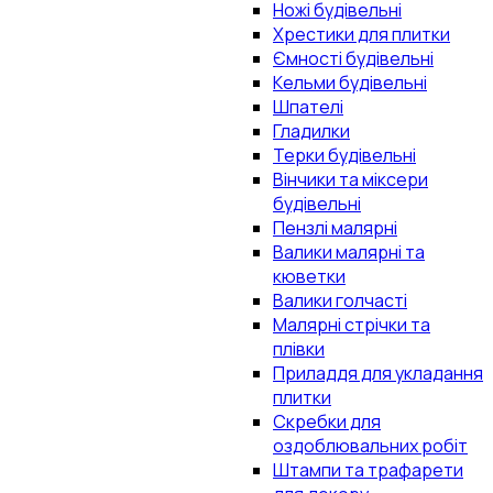
Ножі будівельні
Хрестики для плитки
Ємності будівельні
Кельми будівельні
Шпателі
Гладилки
Терки будівельні
Вінчики та міксери
будівельні
Пензлі малярні
Валики малярні та
кюветки
Валики голчасті
Малярні стрічки та
плівки
Приладдя для укладання
плитки
Скребки для
оздоблювальних робіт
Штампи та трафарети