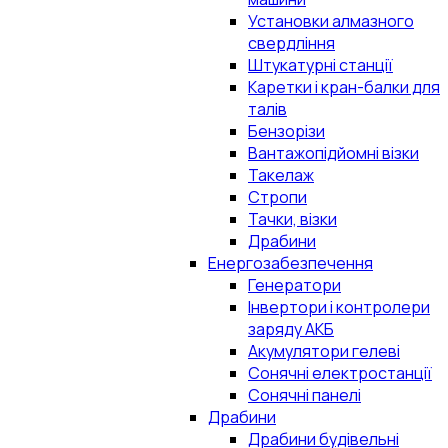
Установки алмазного
свердління
Штукатурні станції
Каретки і кран-балки для
талів
Бензорізи
Вантажопідйомні візки
Такелаж
Стропи
Тачки, візки
Драбини
Енергозабезпечення
Генератори
Інвертори і контролери
заряду АКБ
Акумулятори гелеві
Сонячні електростанції
Сонячні панелі
Драбини
Драбини будівельні