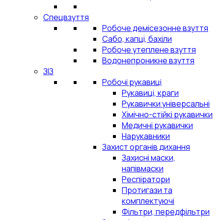
Спецвзуття
Робоче демісезонне взуття
Сабо, капці, бахіли
Робоче утеплене взуття
Водонепроникне взуття
ЗІЗ
Робочі рукавиці
Рукавиці, краги
Рукавички універсальні
Хімічно-стійкі рукавички
Медичні рукавички
Нарукавники
Захист органів дихання
Захисні маски,
напівмаски
Респіратори
Протигази та
комплектуючі
Фільтри, передфільтри