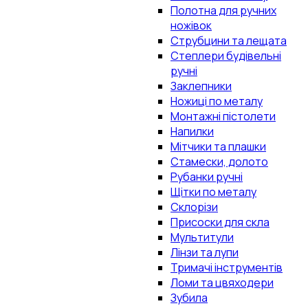
Полотна для ручних
ножівок
Струбцини та лещата
Степлери будівельні
ручні
Заклепники
Ножиці по металу
Монтажні пістолети
Напилки
Мітчики та плашки
Стамески, долото
Рубанки ручні
Щітки по металу
Склорізи
Присоски для скла
Мультитули
Лінзи та лупи
Тримачі інструментів
Ломи та цвяходери
Зубила