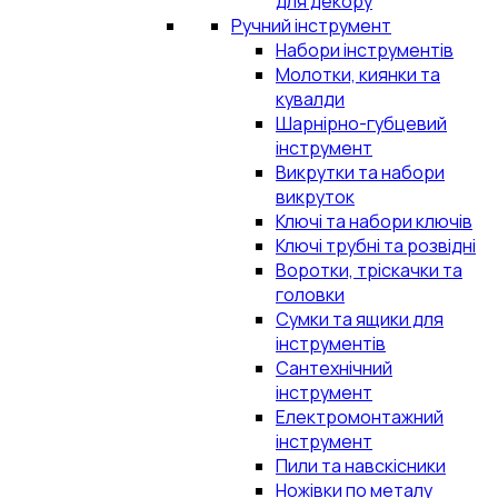
для декору
Ручний інструмент
Набори інструментів
Молотки, киянки та
кувалди
Шарнірно-губцевий
інструмент
Викрутки та набори
викруток
Ключі та набори ключів
Ключі трубні та розвідні
Воротки, тріскачки та
головки
Сумки та ящики для
інструментів
Сантехнічний
інструмент
Електромонтажний
інструмент
Пили та навскісники
Ножівки по металу