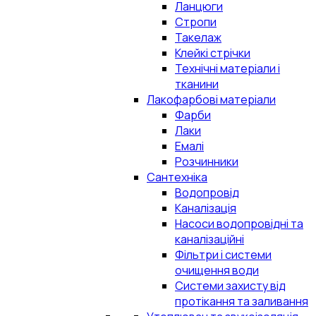
Ланцюги
Стропи
Такелаж
Клейкі стрічки
Технічні матеріали і
тканини
Лакофарбові матеріали
Фарби
Лаки
Емалі
Розчинники
Сантехніка
Водопровід
Каналізація
Насоси водопровідні та
каналізаційні
Фільтри і системи
очищення води
Системи захисту від
протікання та заливання