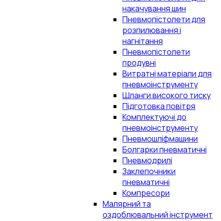
накачування шин
Пневмопістолети для
розпилювання і
нагнітання
Пневмопістолети
продувні
Витратні матеріали для
пневмоінструменту
Шланги високого тиску
Підготовка повітря
Комплектуючі до
пневмоінструменту
Пневмошліфмашини
Болгарки пневматичні
Пневмодрилі
Заклепочники
пневматичні
Компресори
Малярний та
оздоблювальний інструмент