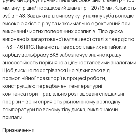
мм, внутрішній посадковий діаметр – 20 /16 мм. Кількість
зубів – 48. Завдяки від’ємному куту нахилу зуба володіє
високою якістю різу та максимально ефективний при
виконанні чистих поперечних розпилів. Тіло диска
виконано із загартованої вуглецевої сталі з твердістю
– 43 – 46 HRC. Наявність твердосплавних напайок із
карбіду вольфраму ВК8 забезпечує значно кращу
зносостійкість порівняно з цільносталевими аналогами.
Щоб диск не перегрівався і не відхилявся від
прямолінійної траєкторії в процесі роботи,
конструкцією передбачені температурні
компенсатори – радіально розташовані спеціальні
прорізи – вони сприяють рівномірному розподілу
температури по всьому тілу диска, виключаючи
припали.
Призначення: