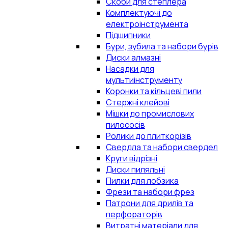
Скоби для степлера
Комплектуючі до
електроінструмента
Підшипники
Бури, зубила та набори бурів
Диски алмазні
Насадки для
мультиінструменту
Коронки та кільцеві пили
Стержні клейові
Мішки до промислових
пилососів
Ролики до плиткорізів
Свердла та набори свердел
Круги відрізні
Диски пиляльні
Пилки для лобзика
Фрези та набори фрез
Патрони для дрилів та
перфораторів
Витратні матеріали для