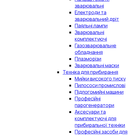
зварювальні
Електроди та
зварювальний дріт
Паяльні лампи
Зварювальні
комплектуючі
Газозварювальне
обладнання
Плазморізи
Зварювальні маски
Техніка для прибирання
Мийки високого тиску
Пилососи промислові
Підлогомийні машини
Професійні
парогенератори
Аксесуари та
комплектуючі для
прибиральної техніки
Професійні засоби для