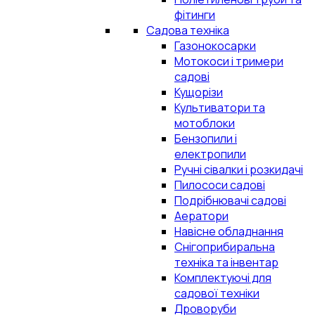
фітинги
Садова техніка
Газонокосарки
Мотокоси і тримери
садові
Кущорізи
Культиватори та
мотоблоки
Бензопили і
електропили
Ручні сівалки і розкидачі
Пилососи садові
Подрібнювачі садові
Аератори
Навісне обладнання
Снігоприбиральна
техніка та інвентар
Комплектуючі для
садової техніки
Дроворуби