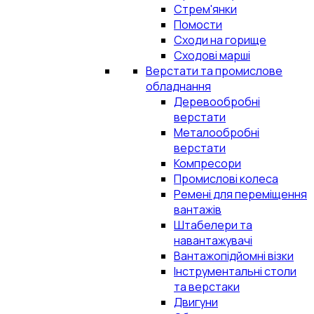
Стрем'янки
Помости
Сходи на горище
Сходові марші
Верстати та промислове
обладнання
Деревообробні
верстати
Металообробні
верстати
Компресори
Промислові колеса
Ремені для переміщення
вантажів
Штабелери та
навантажувачі
Вантажопідйомні візки
Інструментальні столи
та верстаки
Двигуни