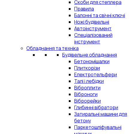
Скоби для степлера
Правила
Балонні та свічні ключі
Ножі будівельні
Автоінструмент
Спеціалізований
інструмент
Обладнання та техніка
Будівельне обладнання
Бетономішалки
Плиткорізи
Електротельфери
Талі і лебідки
Віброплити
Віброноги
Віброрейки
Глибинні вібратори
Затиральні машини для
бетону
Паркетошліфувальні
машини