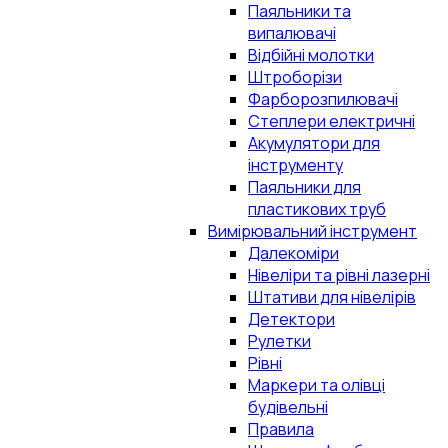
Паяльники та
випалювачі
Відбійні молотки
Штроборізи
Фарборозпилювачі
Степлери електричні
Акумулятори для
інструменту
Паяльники для
пластикових труб
Вимірювальний інструмент
Далекоміри
Нівеліри та рівні лазерні
Штативи для нівелірів
Детектори
Рулетки
Рівні
Маркери та олівці
будівельні
Правила