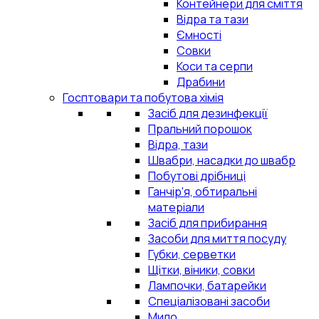
Контейнери для сміття
Відра та тази
Ємності
Совки
Коси та серпи
Драбини
Госптовари та побутова хімія
Засіб для дезинфекції
Пральний порошок
Відра, тази
Швабри, насадки до швабр
Побутові дрібниці
Ганчір'я, обтиральні
матеріали
Засіб для прибирання
Засоби для миття посуду
Губки, серветки
Щітки, віники, совки
Лампочки, батарейки
Спеціалізовані засоби
Мило