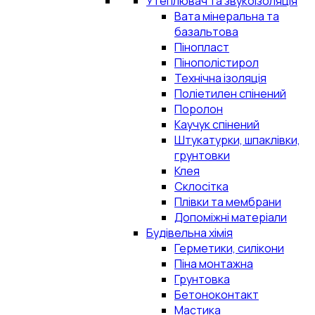
Утеплювач та звукоізоляція
Вата мінеральна та
базальтова
Пінопласт
Пінополістирол
Технічна ізоляція
Поліетилен спінений
Поролон
Каучук спінений
Штукатурки, шпаклівки,
грунтовки
Клея
Склосітка
Плівки та мембрани
Допоміжні матеріали
Будівельна хімія
Герметики, силікони
Піна монтажна
Грунтовка
Бетоноконтакт
Мастика