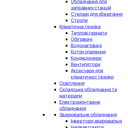
Обладнання для
заправних станцій
Стелажі для зберігання
Стропи
Кліматична техніка
Теплові гармати
Обігрівачі
Водонагрівачі
Котли опалення
Кондиціонери
Вентилятори
Аксесуари для
кліматичної техніки
Освітлення
Складське обладнання та
матеріали
Електромонтажне
обладнання
Зварювальне обладнання
Інвертори зварювальні
Напівавтомати