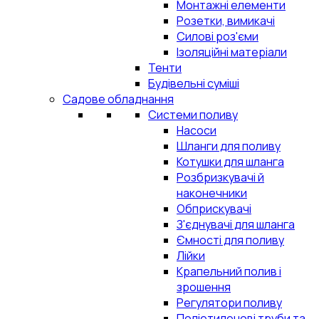
Монтажні елементи
Розетки, вимикачі
Силові роз'єми
Ізоляційні матеріали
Тенти
Будівельні суміші
Садове обладнання
Системи поливу
Насоси
Шланги для поливу
Котушки для шланга
Розбризкувачі й
наконечники
Обприскувачі
З'єднувачі для шланга
Ємності для поливу
Лійки
Крапельний полив і
зрошення
Регулятори поливу
Поліетиленові труби та