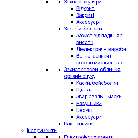
Захисні окуляри
Відкриті
Закриті
Аксесуари
Засоби безпеки
Захист від падіння з
висоти
Діелектричні вироби
Вогнегасники і
пожежний інвентар
Захист голови, обличчя,
органів слуху
Каски, бейсболки
Щитки
Зварювальні маски
Навушники
Беруші
Аксесуари
Наколінники
Інструменти
Електроінструменти