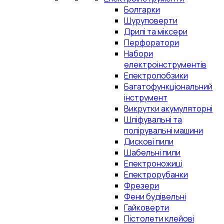
Болгарки
Шуруповерти
Дрилі та міксери
Перфоратори
Набори
електроінструментів
Електролобзики
Багатофункціональний
інструмент
Викрутки акумуляторні
Шліфувальні та
полірувальні машини
Дискові пили
Шабельні пили
Електроножиці
Електрорубанки
Фрезери
Фени будівельні
Гайковерти
Пістолети клейові