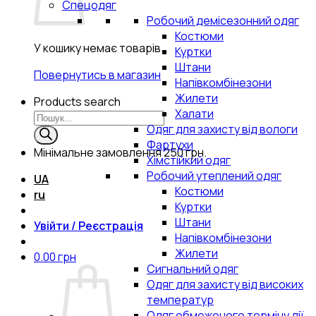
Спецодяг
Робочий демісезонний одяг
Костюми
У кошику немає товарів.
Куртки
Штани
Повернутись в магазин
Напівкомбінезони
Жилети
Products search
Халати
Одяг для захисту від вологи
Фартухи
Мінімальне замовлення
250 грн.
Хімстійкий одяг
Робочий утеплений одяг
UA
Костюми
ru
Куртки
Штани
Увійти / Реєстрація
Напівкомбінезони
Жилети
0.00
грн
Сигнальний одяг
Одяг для захисту від високих
температур
Одяг обмеженого терміну дії