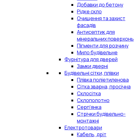
Добавки до бетону
Рідке скло
Очищення та захист
фасадів
Антисептик для
мінеральних поверхонь
Пігменти для розчину
Мило будівельне
Фурнітура для дверей
Замки дверні
Будівельні сітки, плівки
Плівка поліетиленова
Сітка зварна, просічна
Склосітка
Склополотно
Серп'янка
Стрічки будівельно-
монтажні
Електротовари
Кабель, дріт