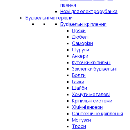
паяння
Ножі для електрорубанка
Будівельні матеріали
Будівельні кріплення
Цвяхи
Дюбелі
Саморізи
Шурупи
Анкери
Куточки кріпильні
Заклепки будівельні
Болти
Гайки
Шайби
Хомути металеві
Кріпильні системи
Хімічні анкери
Сантехнічне кріплення
Мотузки
Троси