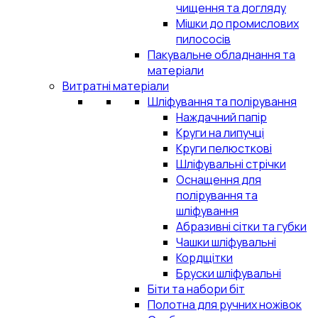
чищення та догляду
Мішки до промислових
пилососів
Пакувальне обладнання та
матеріали
Витратні матеріали
Шліфування та полірування
Наждачний папір
Круги на липучці
Круги пелюсткові
Шліфувальні стрічки
Оснащення для
полірування та
шліфування
Абразивні сітки та губки
Чашки шліфувальні
Кордщітки
Бруски шліфувальні
Біти та набори біт
Полотна для ручних ножівок