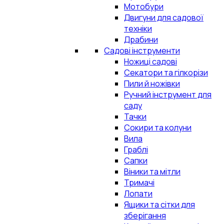
Мотобури
Двигуни для садової
техніки
Драбини
Садові інструменти
Ножиці садові
Секатори та гілкорізи
Пили й ножівки
Ручний інструмент для
саду
Тачки
Сокири та колуни
Вила
Граблі
Сапки
Віники та мітли
Тримачі
Лопати
Ящики та сітки для
зберігання