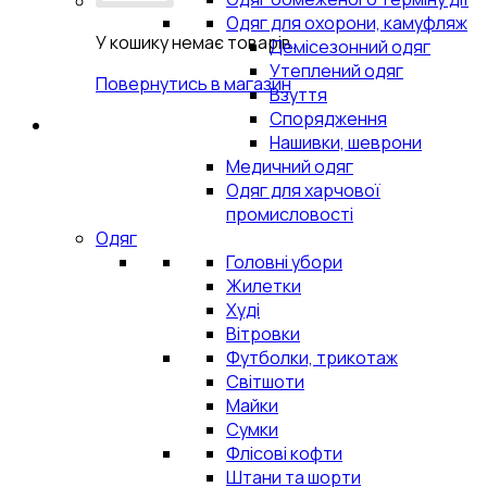
Одяг для охорони, камуфляж
У кошику немає товарів.
Демісезонний одяг
Утеплений одяг
Повернутись в магазин
Взуття
Спорядження
Нашивки, шеврони
Медичний одяг
Одяг для харчової
промисловості
Одяг
Головні убори
Жилетки
Худі
Вітровки
Футболки, трикотаж
Світшоти
Майки
Сумки
Флісові кофти
Штани та шорти