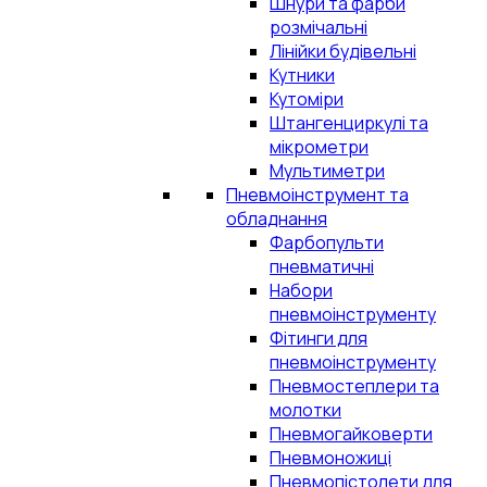
Шнури та фарби
розмічальні
Лінійки будівельні
Кутники
Кутоміри
Штангенциркулі та
мікрометри
Мультиметри
Пневмоінструмент та
обладнання
Фарбопульти
пневматичні
Набори
пневмоінструменту
Фітинги для
пневмоінструменту
Пневмостеплери та
молотки
Пневмогайковерти
Пневмоножиці
Пневмопістолети для