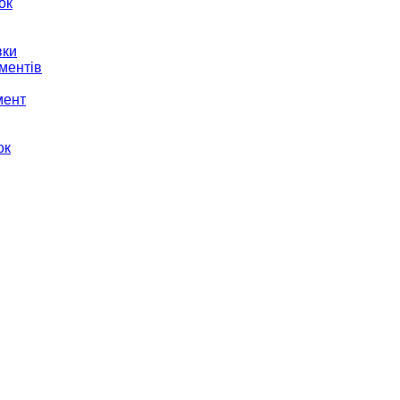
ок
вки
ментів
мент
ок