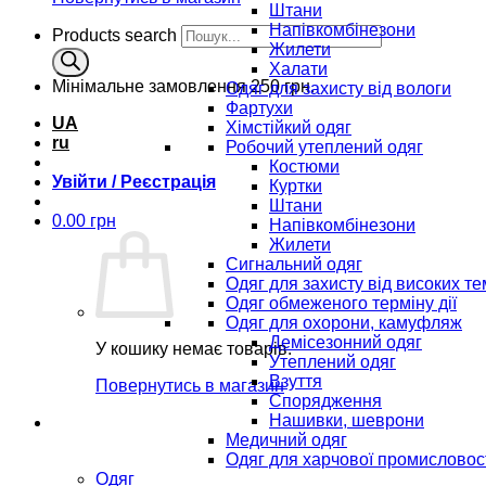
Штани
Напівкомбінезони
Products search
Жилети
Халати
Мінімальне замовлення
250 грн.
Одяг для захисту від вологи
Фартухи
UA
Хімстійкий одяг
ru
Робочий утеплений одяг
Костюми
Увійти / Реєстрація
Куртки
Штани
0.00
грн
Напівкомбінезони
Жилети
Сигнальний одяг
Одяг для захисту від високих т
Одяг обмеженого терміну дії
Одяг для охорони, камуфляж
Демісезонний одяг
У кошику немає товарів.
Утеплений одяг
Взуття
Повернутись в магазин
Спорядження
Нашивки, шеврони
Медичний одяг
Одяг для харчової промисловос
Одяг