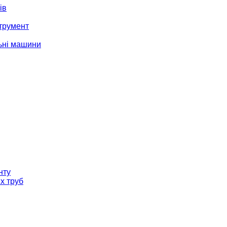
ів
трумент
ьні машини
нту
х труб