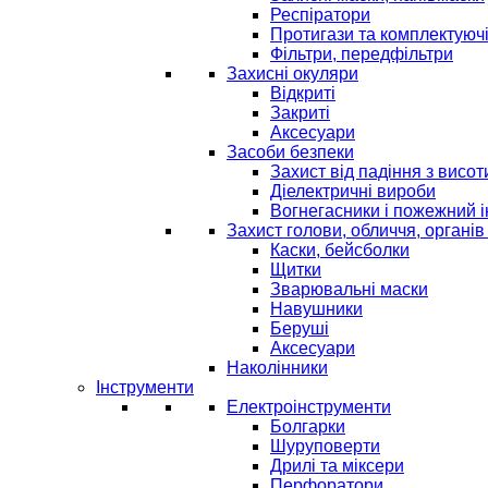
Респіратори
Протигази та комплектуюч
Фільтри, передфільтри
Захисні окуляри
Відкриті
Закриті
Аксесуари
Засоби безпеки
Захист від падіння з висот
Діелектричні вироби
Вогнегасники і пожежний 
Захист голови, обличчя, органів
Каски, бейсболки
Щитки
Зварювальні маски
Навушники
Беруші
Аксесуари
Наколінники
Інструменти
Електроінструменти
Болгарки
Шуруповерти
Дрилі та міксери
Перфоратори