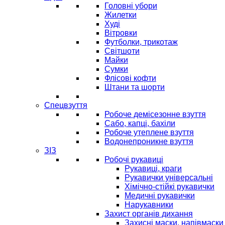
Головні убори
Жилетки
Худі
Вітровки
Футболки, трикотаж
Світшоти
Майки
Сумки
Флісові кофти
Штани та шорти
Спецвзуття
Робоче демісезонне взуття
Сабо, капці, бахіли
Робоче утеплене взуття
Водонепроникне взуття
ЗІЗ
Робочі рукавиці
Рукавиці, краги
Рукавички універсальні
Хімічно-стійкі рукавички
Медичні рукавички
Нарукавники
Захист органів дихання
Захисні маски, напівмаски