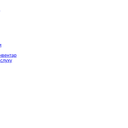
і
и
інвентар
 слуху