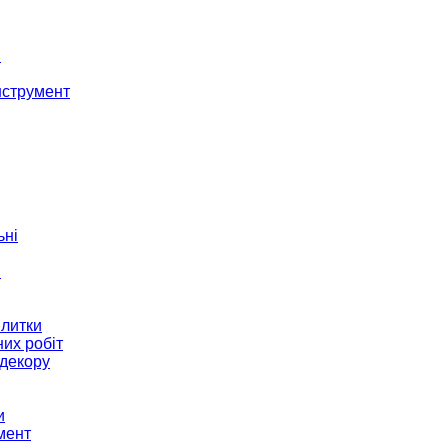
і
нструмент
ьні
и
плитки
их робіт
декору
и
мент