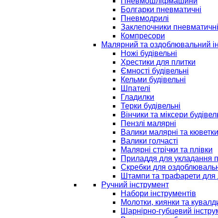
Пневмошліфмашини
Болгарки пневматичні
Пневмодрилі
Заклепочники пневматичн
Компресори
Малярний та оздоблювальний і
Ножі будівельні
Хрестики для плитки
Ємності будівельні
Кельми будівельні
Шпателі
Гладилки
Терки будівельні
Вінчики та міксери будівел
Пензлі малярні
Валики малярні та кюветк
Валики голчасті
Малярні стрічки та плівки
Приладдя для укладання 
Скребки для оздоблювальн
Штампи та трафарети для 
Ручний інструмент
Набори інструментів
Молотки, киянки та кувалд
Шарнірно-губцевий інстру