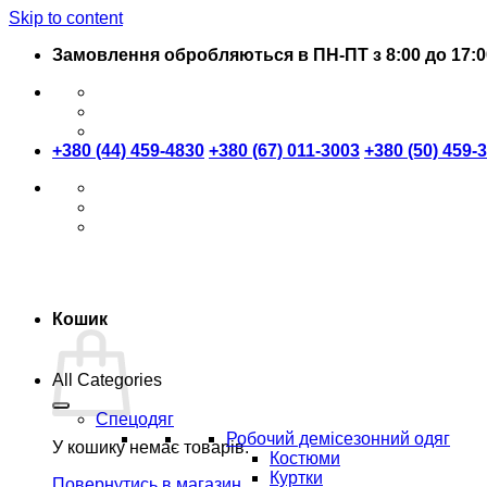
Skip to content
Замовлення обробляються в ПН-ПТ з 8:00 до 17:0
+380 (44) 459-4830
+380 (67) 011-3003
+380 (50) 459-
Кошик
All Categories
Спецодяг
Робочий демісезонний одяг
У кошику немає товарів.
Костюми
Куртки
Повернутись в магазин