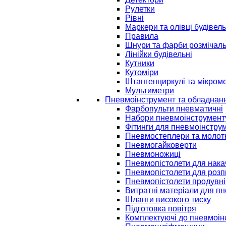
Рулетки
Рівні
Маркери та олівці будівель
Правила
Шнури та фарби розмічаль
Лінійки будівельні
Кутники
Кутоміри
Штангенциркулі та мікром
Мультиметри
Пневмоінструмент та обладнан
Фарбопульти пневматичні
Набори пневмоінструмент
Фітинги для пневмоінстру
Пневмостеплери та молот
Пневмогайковерти
Пневмоножиці
Пневмопістолети для нак
Пневмопістолети для розп
Пневмопістолети продувні
Витратні матеріали для п
Шланги високого тиску
Підготовка повітря
Комплектуючі до пневмоін