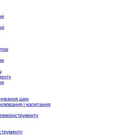
ні
ні
етри
ня
у
менту
ки
ачування шин
илювання і нагнітання
невмоінструменту
струменту