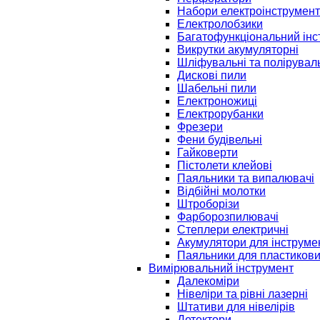
Набори електроінструмент
Електролобзики
Багатофункціональний інс
Викрутки акумуляторні
Шліфувальні та полірувал
Дискові пили
Шабельні пили
Електроножиці
Електрорубанки
Фрезери
Фени будівельні
Гайковерти
Пістолети клейові
Паяльники та випалювачі
Відбійні молотки
Штроборізи
Фарборозпилювачі
Степлери електричні
Акумулятори для інструме
Паяльники для пластикови
Вимірювальний інструмент
Далекоміри
Нівеліри та рівні лазерні
Штативи для нівелірів
Детектори