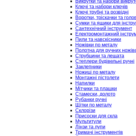
Викрутки та набори викрут
Ключі та набори ключів
Ключі трубні та розвідні
Воротки, тріскачки та голо
Сумки та ящики для інстру
Сантехнічний інструмент
Електромонтажний інстру
Пили та навскісники
Ножівки по металу
Полотна для ручних ножів
Струбцини та лещата
Степлери будівельні ручні
Заклепники
Ножиці по металу
Монтажні пістолети
Напилки
Мітчики та плашки
Стамески, долото
Рубанки ручні
Щітки по металу
Склорізи
Присоски для скла
Мультитули
Лінзи та лупи
Тримачі інструментів