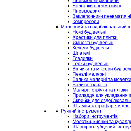
Пневмошліфмашини
Болгарки пневматичні
Пневмодрилі
Заклепочники пневматичн
Компресори
Малярний та оздоблювальний і
Ножі будівельні
Хрестики для плитки
Ємності будівельні
Кельми будівельні
Шпателі
Гладилки
Терки будівельні
Вінчики та міксери будівел
Пензлі малярні
Валики малярні та кюветк
Валики голчасті
Малярні стрічки та плівки
Приладдя для укладання 
Скребки для оздоблювальн
Штампи та трафарети для 
Ручний інструмент
Набори інструментів
Молотки, киянки та кувалд
Шарнірно-губцевий інстру