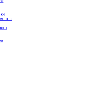
ок
вки
ментів
мент
ок