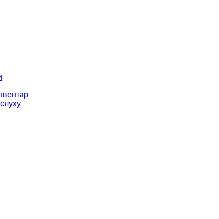
і
и
інвентар
 слуху