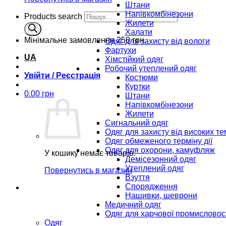
Штани
Напівкомбінезони
Products search
Жилети
Халати
Мінімальне замовлення
250 грн.
Одяг для захисту від вологи
Фартухи
UA
Хімстійкий одяг
Робочий утеплений одяг
Увійти / Реєстрація
Костюми
Куртки
0.00
грн
Штани
Напівкомбінезони
Жилети
Сигнальний одяг
Одяг для захисту від високих т
Одяг обмеженого терміну дії
Одяг для охорони, камуфляж
У кошику немає товарів.
Демісезонний одяг
Утеплений одяг
Повернутись в магазин
Взуття
Спорядження
Нашивки, шеврони
Медичний одяг
Одяг для харчової промисловос
Одяг