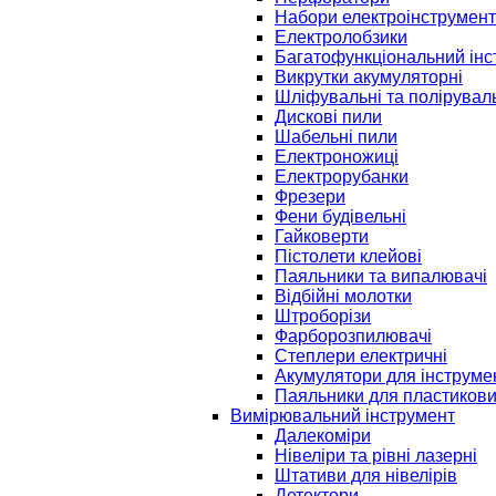
Набори електроінструмент
Електролобзики
Багатофункціональний інс
Викрутки акумуляторні
Шліфувальні та полірувал
Дискові пили
Шабельні пили
Електроножиці
Електрорубанки
Фрезери
Фени будівельні
Гайковерти
Пістолети клейові
Паяльники та випалювачі
Відбійні молотки
Штроборізи
Фарборозпилювачі
Степлери електричні
Акумулятори для інструме
Паяльники для пластикови
Вимірювальний інструмент
Далекоміри
Нівеліри та рівні лазерні
Штативи для нівелірів
Детектори