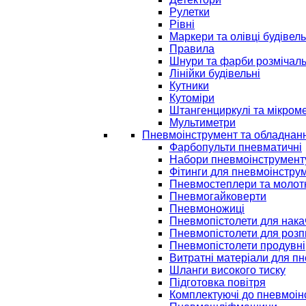
Рулетки
Рівні
Маркери та олівці будівель
Правила
Шнури та фарби розмічаль
Лінійки будівельні
Кутники
Кутоміри
Штангенциркулі та мікром
Мультиметри
Пневмоінструмент та обладнан
Фарбопульти пневматичні
Набори пневмоінструмент
Фітинги для пневмоінстру
Пневмостеплери та молот
Пневмогайковерти
Пневмоножиці
Пневмопістолети для нак
Пневмопістолети для розп
Пневмопістолети продувні
Витратні матеріали для п
Шланги високого тиску
Підготовка повітря
Комплектуючі до пневмоін