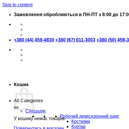
Skip to content
Замовлення обробляються в ПН-ПТ з 8:00 до 17:0
+380 (44) 459-4830
+380 (67) 011-3003
+380 (50) 459-
Кошик
All Categories
Спецодяг
Робочий демісезонний одяг
У кошику немає товарів.
Костюми
Куртки
Повернутись в магазин