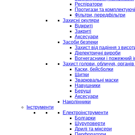
Респіратори
Протигази та комплектуюч
Фільтри, передфільтри
Захисні окуляри
Відкриті
Закриті
Аксесуари
Засоби безпеки
Захист від падіння з висот
Діелектричні вироби
Вогнегасники і пожежний 
Захист голови, обличчя, органів
Каски, бейсболки
Щитки
Зварювальні маски
Навушники
Беруші
Аксесуари
Наколінники
Інструменти
Електроінструменти
Болгарки
Шуруповерти
Дрилі та міксери
Перфоратори