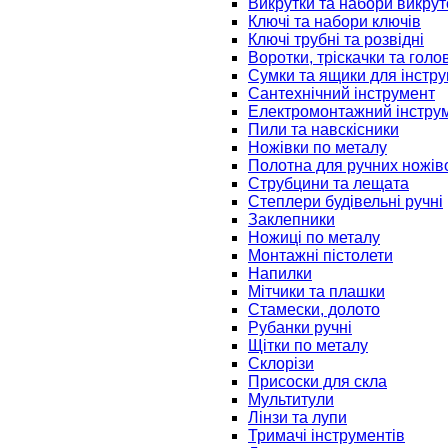
Викрутки та набори викрут
Ключі та набори ключів
Ключі трубні та розвідні
Воротки, тріскачки та голо
Сумки та ящики для інстру
Сантехнічний інструмент
Електромонтажний інстру
Пили та навскісники
Ножівки по металу
Полотна для ручних ножів
Струбцини та лещата
Степлери будівельні ручні
Заклепники
Ножиці по металу
Монтажні пістолети
Напилки
Мітчики та плашки
Стамески, долото
Рубанки ручні
Щітки по металу
Склорізи
Присоски для скла
Мультитули
Лінзи та лупи
Тримачі інструментів