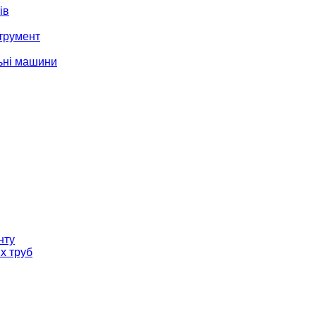
ів
трумент
ьні машини
нту
х труб