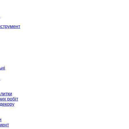
і
нструмент
ьні
и
плитки
их робіт
декору
и
мент