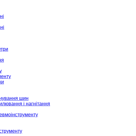
ні
ні
етри
ня
у
менту
ки
ачування шин
илювання і нагнітання
невмоінструменту
струменту