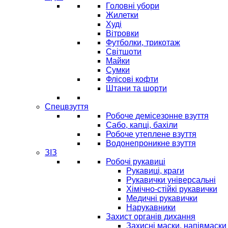
Головні убори
Жилетки
Худі
Вітровки
Футболки, трикотаж
Світшоти
Майки
Сумки
Флісові кофти
Штани та шорти
Спецвзуття
Робоче демісезонне взуття
Сабо, капці, бахіли
Робоче утеплене взуття
Водонепроникне взуття
ЗІЗ
Робочі рукавиці
Рукавиці, краги
Рукавички універсальні
Хімічно-стійкі рукавички
Медичні рукавички
Нарукавники
Захист органів дихання
Захисні маски, напівмаски