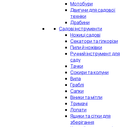
Мотобури
Двигуни для садової
техніки
Драбини
Садові інструменти
Ножиці садові
Секатори та гілкорізи
Пили й ножівки
Ручний інструмент для
саду
Тачки
Сокири та колуни
Вила
Граблі
Сапки
Віники та мітли
Тримачі
Лопати
Ящики та сітки для
зберігання