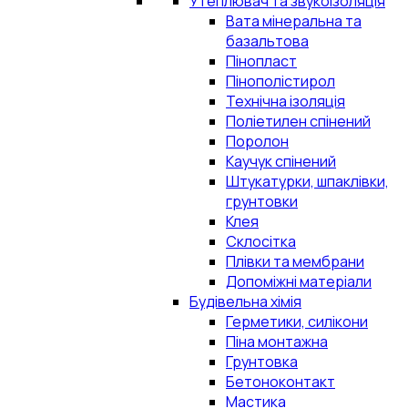
Утеплювач та звукоізоляція
Вата мінеральна та
базальтова
Пінопласт
Пінополістирол
Технічна ізоляція
Поліетилен спінений
Поролон
Каучук спінений
Штукатурки, шпаклівки,
грунтовки
Клея
Склосітка
Плівки та мембрани
Допоміжні матеріали
Будівельна хімія
Герметики, силікони
Піна монтажна
Грунтовка
Бетоноконтакт
Мастика