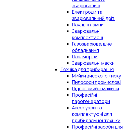
зварювальні
Електроди та
зварювальний дріт
Паяльні лампи
Зварювальні
комплектуючі
Газозварювальне
обладнання
Плазморізи
Зварювальні маски
Техніка для прибирання
Мийки високого тиску
Пилососи промислові
Підлогомийні машини
Професійні
парогенератори
Аксесуари та
комплектуючі для
прибиральної техніки
Професійні засоби для