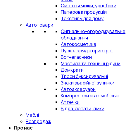
Сміттєві мішки, урні, баки
Паперова продукція
Текстиль для дому
Автотовари
Сигнально-огороджувальне
обладнання
Автокосметика
Пускозарядні пристрої
Вогнегасники
Мастила та технічні рідини
Домкрати
Троси буксирувальні
Знаки аварійної зупинки
Автоаксесуари
Компресори автомобільні
Аптечки
Відра, лопати, лійки
Меблі
Розпродаж
Про нас