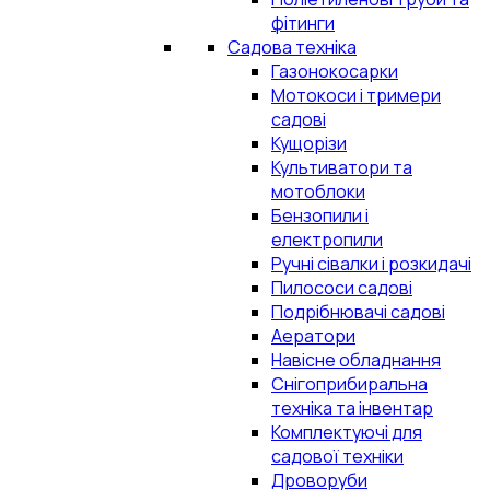
фітинги
Садова техніка
Газонокосарки
Мотокоси і тримери
садові
Кущорізи
Культиватори та
мотоблоки
Бензопили і
електропили
Ручні сівалки і розкидачі
Пилососи садові
Подрібнювачі садові
Аератори
Навісне обладнання
Снігоприбиральна
техніка та інвентар
Комплектуючі для
садової техніки
Дроворуби