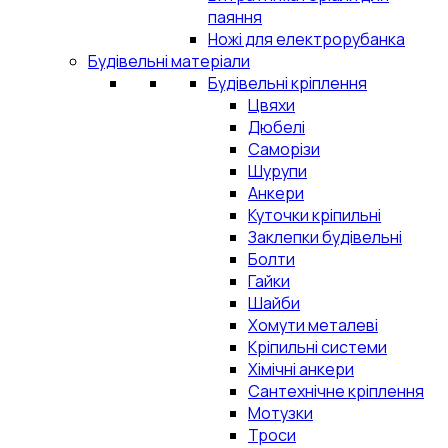
паяння
Ножі для електрорубанка
Будівельні матеріали
Будівельні кріплення
Цвяхи
Дюбелі
Саморізи
Шурупи
Анкери
Куточки кріпильні
Заклепки будівельні
Болти
Гайки
Шайби
Хомути металеві
Кріпильні системи
Хімічні анкери
Сантехнічне кріплення
Мотузки
Троси