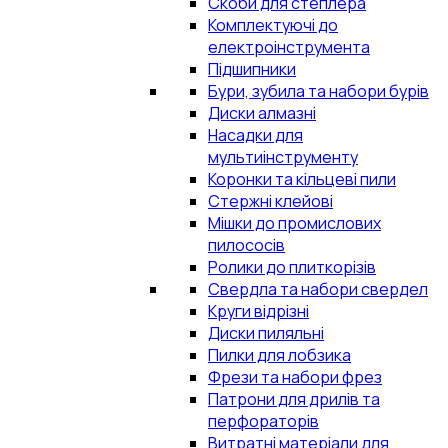
Скоби для степлера
Комплектуючі до
електроінструмента
Підшипники
Бури, зубила та набори бурів
Диски алмазні
Насадки для
мультиінструменту
Коронки та кільцеві пили
Стержні клейові
Мішки до промислових
пилососів
Ролики до плиткорізів
Свердла та набори свердел
Круги відрізні
Диски пиляльні
Пилки для лобзика
Фрези та набори фрез
Патрони для дрилів та
перфораторів
Витратні матеріали для