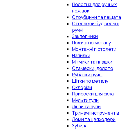
Полотна для ручних
ножівок
Струбцини та лещата
Степлери будівельні
ручні
Заклепники
Ножиці по металу
Монтажні пістолети
Напилки
Мітчики та плашки
Стамески, долото
Рубанки ручні
Щітки по металу
Склорізи
Присоски для скла
Мультитули
Лінзи та лупи
Тримачі інструментів
Ломи та цвяходери
Зубила