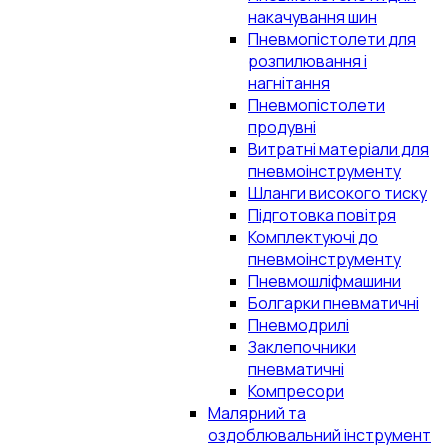
накачування шин
Пневмопістолети для
розпилювання і
нагнітання
Пневмопістолети
продувні
Витратні матеріали для
пневмоінструменту
Шланги високого тиску
Підготовка повітря
Комплектуючі до
пневмоінструменту
Пневмошліфмашини
Болгарки пневматичні
Пневмодрилі
Заклепочники
пневматичні
Компресори
Малярний та
оздоблювальний інструмент