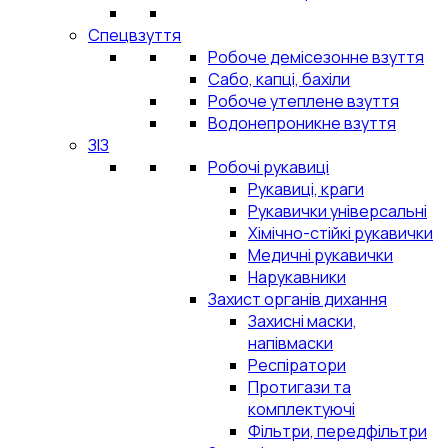
Спецвзуття
Робоче демісезонне взуття
Сабо, капці, бахіли
Робоче утеплене взуття
Водонепроникне взуття
ЗІЗ
Робочі рукавиці
Рукавиці, краги
Рукавички універсальні
Хімічно-стійкі рукавички
Медичні рукавички
Нарукавники
Захист органів дихання
Захисні маски,
напівмаски
Респіратори
Протигази та
комплектуючі
Фільтри, передфільтри