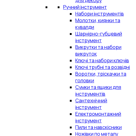
для декору
Ручний інструмент
Набори інструментів
Молотки, киянки та
кувалди
Шарнірно-губцевий
інструмент
Викрутки та набори
викруток
Ключі та набори ключів
Ключі трубні та розвідні
Воротки, тріскачки та
головки
Сумки та ящики для
інструментів
Сантехнічний
інструмент
Електромонтажний
інструмент
Пили та навскісники
Ножівки по металу