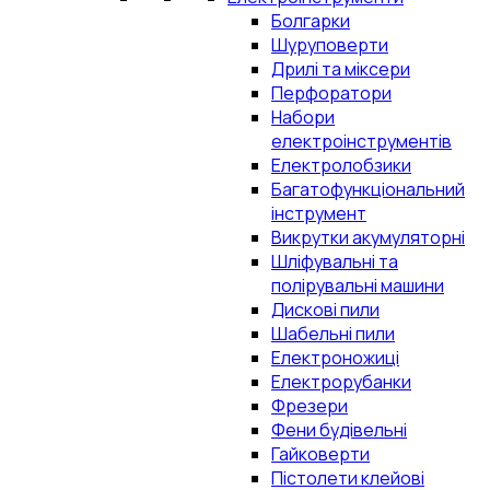
Болгарки
Шуруповерти
Дрилі та міксери
Перфоратори
Набори
електроінструментів
Електролобзики
Багатофункціональний
інструмент
Викрутки акумуляторні
Шліфувальні та
полірувальні машини
Дискові пили
Шабельні пили
Електроножиці
Електрорубанки
Фрезери
Фени будівельні
Гайковерти
Пістолети клейові