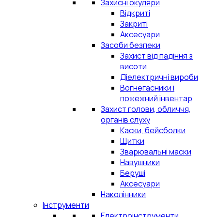
Захисні окуляри
Відкриті
Закриті
Аксесуари
Засоби безпеки
Захист від падіння з
висоти
Діелектричні вироби
Вогнегасники і
пожежний інвентар
Захист голови, обличчя,
органів слуху
Каски, бейсболки
Щитки
Зварювальні маски
Навушники
Беруші
Аксесуари
Наколінники
Інструменти
Електроінструменти