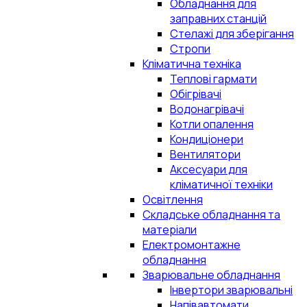
Обладнання для
заправних станцій
Стелажі для зберігання
Стропи
Кліматична техніка
Теплові гармати
Обігрівачі
Водонагрівачі
Котли опалення
Кондиціонери
Вентилятори
Аксесуари для
кліматичної техніки
Освітлення
Складське обладнання та
матеріали
Електромонтажне
обладнання
Зварювальне обладнання
Інвертори зварювальні
Напівавтомати