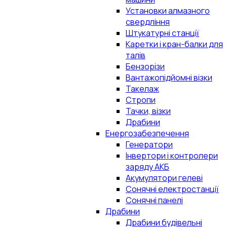
Установки алмазного
свердління
Штукатурні станції
Каретки і кран-балки для
талів
Бензорізи
Вантажопідйомні візки
Такелаж
Стропи
Тачки, візки
Драбини
Енергозабезпечення
Генератори
Інвертори і контролери
заряду АКБ
Акумулятори гелеві
Сонячні електростанції
Сонячні панелі
Драбини
Драбини будівельні