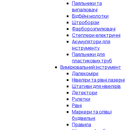
Паяльники та
випалювачі
Відбійні молотки
Штроборізи
Фарборозпилювачі
Степлери електричні
Акумулятори для
інструменту
Паяльники для
пластикових труб
Вимірювальний інструмент
Далекоміри
Нівеліри та рівні лазерні
Штативи для нівелірів
Детектори
Рулетки
Рівні
Маркери та олівці
будівельні
Правила