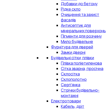
Добавки до бетону
Рідке скло
Очищення та захист
фасадів
Антисептик для
мінеральних поверхонь
Пігменти для розчину
Мило будівельне
Фурнітура для дверей
Замки дверні
Будівельні сітки, плівки
Плівка поліетиленова
Сітка зварна, просічна
Склосітка
Склополотно
Серп'янка
Стрічки будівельно-
монтажні
Електротовари
Кабель, дріт