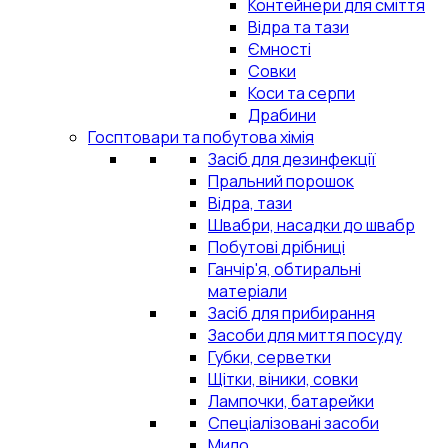
Контейнери для сміття
Відра та тази
Ємності
Совки
Коси та серпи
Драбини
Госптовари та побутова хімія
Засіб для дезинфекції
Пральний порошок
Відра, тази
Швабри, насадки до швабр
Побутові дрібниці
Ганчір'я, обтиральні
матеріали
Засіб для прибирання
Засоби для миття посуду
Губки, серветки
Щітки, віники, совки
Лампочки, батарейки
Спеціалізовані засоби
Мило