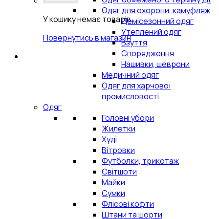
Одяг для охорони, камуфляж
У кошику немає товарів.
Демісезонний одяг
Утеплений одяг
Повернутись в магазин
Взуття
Спорядження
Нашивки, шеврони
Медичний одяг
Одяг для харчової
промисловості
Одяг
Головні убори
Жилетки
Худі
Вітровки
Футболки, трикотаж
Світшоти
Майки
Сумки
Флісові кофти
Штани та шорти