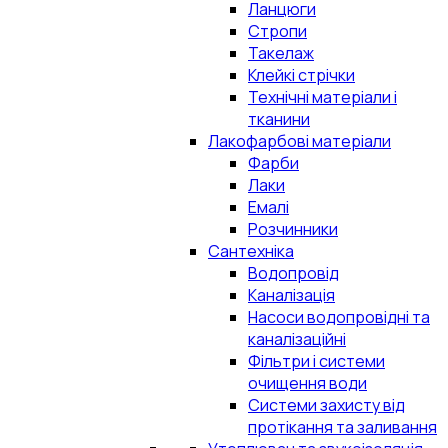
Ланцюги
Стропи
Такелаж
Клейкі стрічки
Технічні матеріали і
тканини
Лакофарбові матеріали
Фарби
Лаки
Емалі
Розчинники
Сантехніка
Водопровід
Каналізація
Насоси водопровідні та
каналізаційні
Фільтри і системи
очищення води
Системи захисту від
протікання та заливання