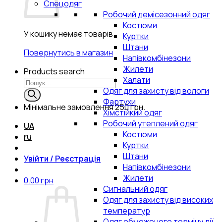
Спецодяг
Робочий демісезонний одяг
Костюми
У кошику немає товарів.
Куртки
Штани
Повернутись в магазин
Напівкомбінезони
Жилети
Products search
Халати
Одяг для захисту від вологи
Фартухи
Мінімальне замовлення
250 грн.
Хімстійкий одяг
Робочий утеплений одяг
UA
Костюми
ru
Куртки
Штани
Увійти / Реєстрація
Напівкомбінезони
Жилети
0.00
грн
Сигнальний одяг
Одяг для захисту від високих
температур
Одяг обмеженого терміну дії