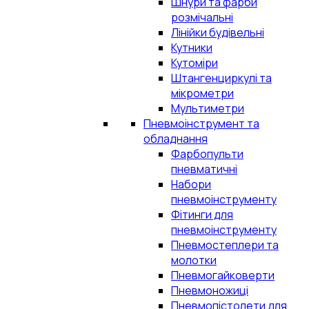
Шнури та фарби
розмічальні
Лінійки будівельні
Кутники
Кутоміри
Штангенциркулі та
мікрометри
Мультиметри
Пневмоінструмент та
обладнання
Фарбопульти
пневматичні
Набори
пневмоінструменту
Фітинги для
пневмоінструменту
Пневмостеплери та
молотки
Пневмогайковерти
Пневмоножиці
Пневмопістолети для