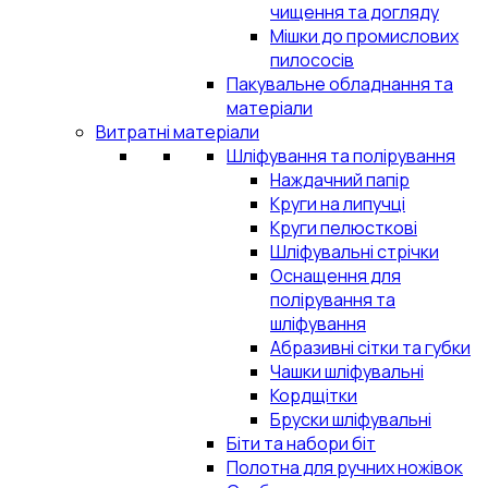
чищення та догляду
Мішки до промислових
пилососів
Пакувальне обладнання та
матеріали
Витратні матеріали
Шліфування та полірування
Наждачний папір
Круги на липучці
Круги пелюсткові
Шліфувальні стрічки
Оснащення для
полірування та
шліфування
Абразивні сітки та губки
Чашки шліфувальні
Кордщітки
Бруски шліфувальні
Біти та набори біт
Полотна для ручних ножівок