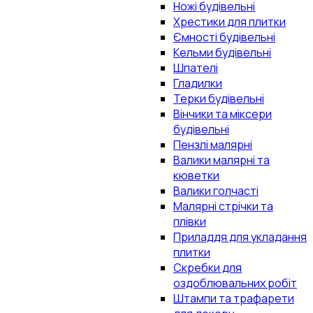
Ножі будівельні
Хрестики для плитки
Ємності будівельні
Кельми будівельні
Шпателі
Гладилки
Терки будівельні
Вінчики та міксери
будівельні
Пензлі малярні
Валики малярні та
кюветки
Валики голчасті
Малярні стрічки та
плівки
Приладдя для укладання
плитки
Скребки для
оздоблювальних робіт
Штампи та трафарети