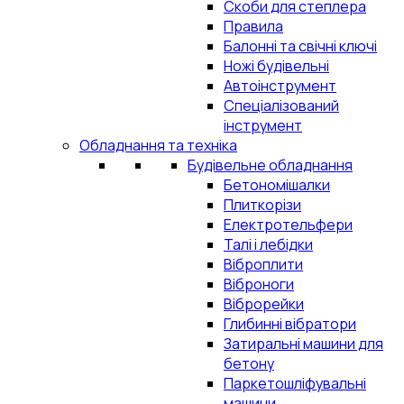
Скоби для степлера
Правила
Балонні та свічні ключі
Ножі будівельні
Автоінструмент
Спеціалізований
інструмент
Обладнання та техніка
Будівельне обладнання
Бетономішалки
Плиткорізи
Електротельфери
Талі і лебідки
Віброплити
Віброноги
Віброрейки
Глибинні вібратори
Затиральні машини для
бетону
Паркетошліфувальні
машини