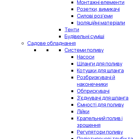
Монтажні елементи
Розетки, вимикачі
Силові роз'єми
Ізоляційні матеріали
Тенти
Будівельні суміші
Садове обладнання
Системи поливу
Насоси
Шланги для поливу
Котушки для шланга
Розбризкувачі й
наконечники
Обприскувачі
З'єднувачі для шланга
Ємності для поливу
Лійки
Крапельний полив і
зрошення
Регулятори поливу
Поліетиленові труби та