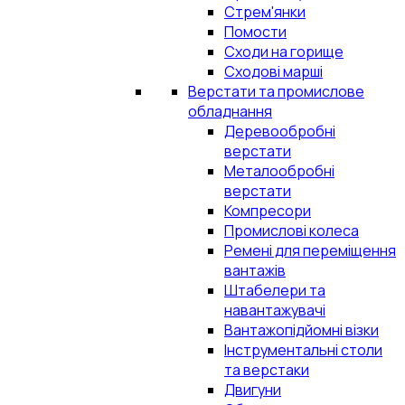
Стрем'янки
Помости
Сходи на горище
Сходові марші
Верстати та промислове
обладнання
Деревообробні
верстати
Металообробні
верстати
Компресори
Промислові колеса
Ремені для переміщення
вантажів
Штабелери та
навантажувачі
Вантажопідйомні візки
Інструментальні столи
та верстаки
Двигуни