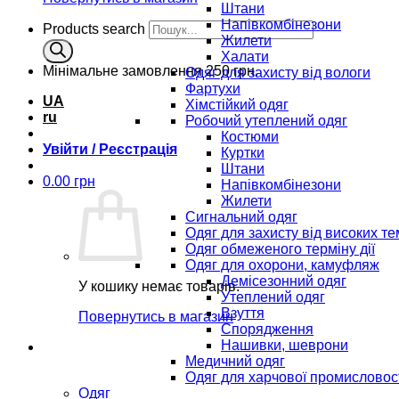
Штани
Напівкомбінезони
Products search
Жилети
Халати
Мінімальне замовлення
250 грн.
Одяг для захисту від вологи
Фартухи
UA
Хімстійкий одяг
ru
Робочий утеплений одяг
Костюми
Увійти / Реєстрація
Куртки
Штани
0.00
грн
Напівкомбінезони
Жилети
Сигнальний одяг
Одяг для захисту від високих т
Одяг обмеженого терміну дії
Одяг для охорони, камуфляж
Демісезонний одяг
У кошику немає товарів.
Утеплений одяг
Взуття
Повернутись в магазин
Спорядження
Нашивки, шеврони
Медичний одяг
Одяг для харчової промисловос
Одяг