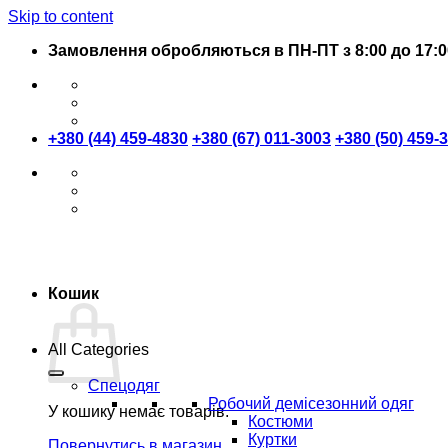
Skip to content
Замовлення обробляються в ПН-ПТ з 8:00 до 17:0
+380 (44) 459-4830
+380 (67) 011-3003
+380 (50) 459-
Кошик
All Categories
Спецодяг
Робочий демісезонний одяг
У кошику немає товарів.
Костюми
Куртки
Повернутись в магазин