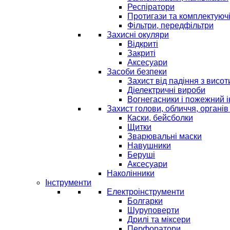
Респіратори
Протигази та комплектуюч
Фільтри, передфільтри
Захисні окуляри
Відкриті
Закриті
Аксесуари
Засоби безпеки
Захист від падіння з висот
Діелектричні вироби
Вогнегасники і пожежний 
Захист голови, обличчя, органів
Каски, бейсболки
Щитки
Зварювальні маски
Навушники
Беруші
Аксесуари
Наколінники
Інструменти
Електроінструменти
Болгарки
Шуруповерти
Дрилі та міксери
Перфоратори