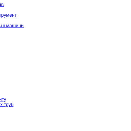
ів
трумент
ьні машини
нту
х труб