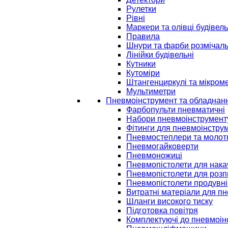
Рулетки
Рівні
Маркери та олівці будівель
Правила
Шнури та фарби розмічаль
Лінійки будівельні
Кутники
Кутоміри
Штангенциркулі та мікром
Мультиметри
Пневмоінструмент та обладнан
Фарбопульти пневматичні
Набори пневмоінструмент
Фітинги для пневмоінстру
Пневмостеплери та молот
Пневмогайковерти
Пневмоножиці
Пневмопістолети для нак
Пневмопістолети для розп
Пневмопістолети продувні
Витратні матеріали для п
Шланги високого тиску
Підготовка повітря
Комплектуючі до пневмоін