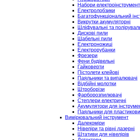
Набори електроінструмент
Електролобзики
Багатофункціональний інс
Викрутки акумуляторні
Шліфувальні та полірувал
Дискові пили
Шабельні пили
Електроножиці
Електрорубанки
Фрезери
Фени будівельні
Гайковерти
Пістолети клейові
Паяльники та випалювачі
Відбійні молотки
Штроборізи
Фарборозпилювачі
Степлери електричні
Акумулятори для інструме
Паяльники для пластикови
Вимірювальний інструмент
Далекоміри
Нівеліри та рівні лазерні
Штативи для нівелірів
Детектори