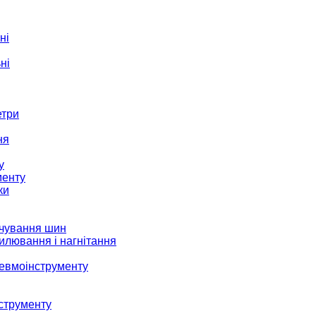
ні
ні
етри
ня
у
менту
ки
ачування шин
илювання і нагнітання
невмоінструменту
струменту