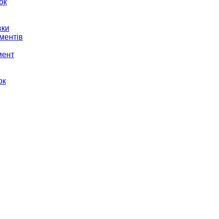
ок
вки
ментів
мент
ок