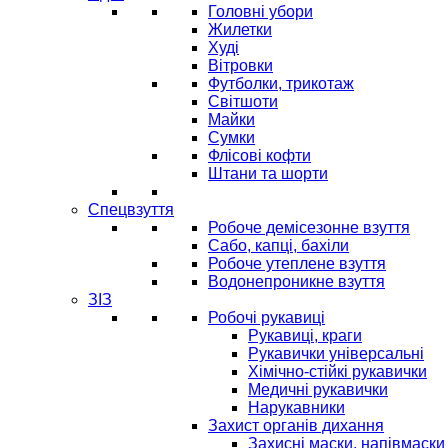
Головні убори
Жилетки
Худі
Вітровки
Футболки, трикотаж
Світшоти
Майки
Сумки
Флісові кофти
Штани та шорти
Спецвзуття
Робоче демісезонне взуття
Сабо, капці, бахіли
Робоче утеплене взуття
Водонепроникне взуття
ЗІЗ
Робочі рукавиці
Рукавиці, краги
Рукавички універсальні
Хімічно-стійкі рукавички
Медичні рукавички
Нарукавники
Захист органів дихання
Захисні маски, напівмаски