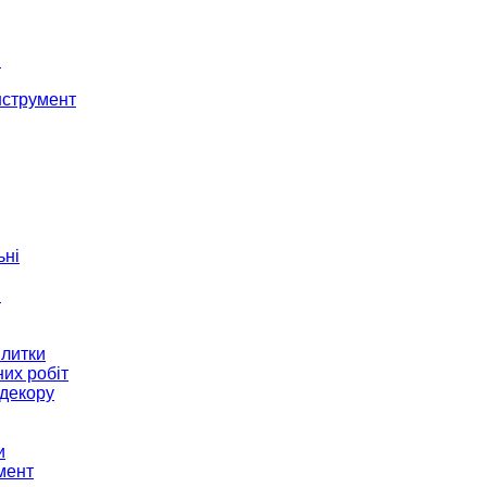
і
нструмент
ьні
и
плитки
их робіт
декору
и
мент