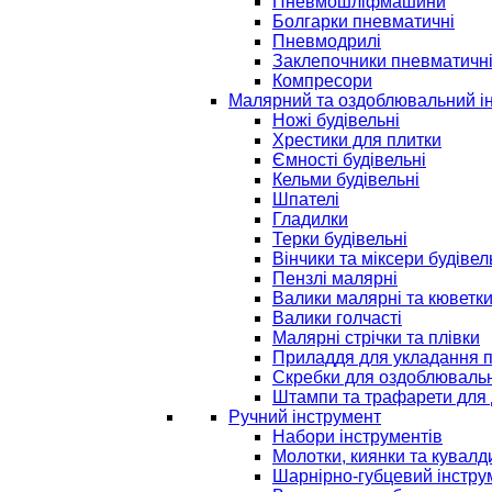
Пневмошліфмашини
Болгарки пневматичні
Пневмодрилі
Заклепочники пневматичн
Компресори
Малярний та оздоблювальний і
Ножі будівельні
Хрестики для плитки
Ємності будівельні
Кельми будівельні
Шпателі
Гладилки
Терки будівельні
Вінчики та міксери будівел
Пензлі малярні
Валики малярні та кюветк
Валики голчасті
Малярні стрічки та плівки
Приладдя для укладання 
Скребки для оздоблювальн
Штампи та трафарети для 
Ручний інструмент
Набори інструментів
Молотки, киянки та кувалд
Шарнірно-губцевий інстру