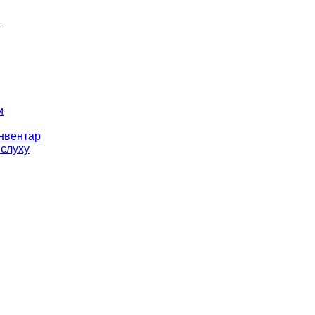
і
и
інвентар
 слуху