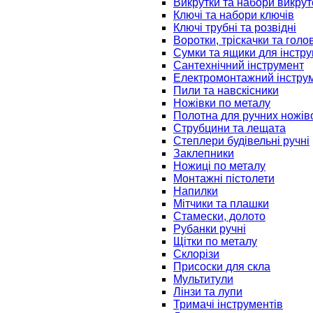
Викрутки та набори викрут
Ключі та набори ключів
Ключі трубні та розвідні
Воротки, тріскачки та голо
Сумки та ящики для інстру
Сантехнічний інструмент
Електромонтажний інстру
Пили та навскісники
Ножівки по металу
Полотна для ручних ножів
Струбцини та лещата
Степлери будівельні ручні
Заклепники
Ножиці по металу
Монтажні пістолети
Напилки
Мітчики та плашки
Стамески, долото
Рубанки ручні
Щітки по металу
Склорізи
Присоски для скла
Мультитули
Лінзи та лупи
Тримачі інструментів