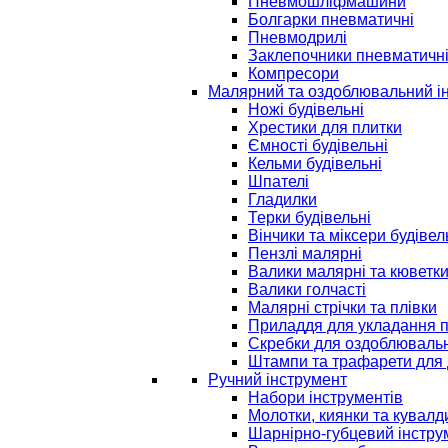
Пневмошліфмашини
Болгарки пневматичні
Пневмодрилі
Заклепочники пневматичн
Компресори
Малярний та оздоблювальний і
Ножі будівельні
Хрестики для плитки
Ємності будівельні
Кельми будівельні
Шпателі
Гладилки
Терки будівельні
Вінчики та міксери будівел
Пензлі малярні
Валики малярні та кюветк
Валики голчасті
Малярні стрічки та плівки
Приладдя для укладання 
Скребки для оздоблювальн
Штампи та трафарети для 
Ручний інструмент
Набори інструментів
Молотки, киянки та кувалд
Шарнірно-губцевий інстру