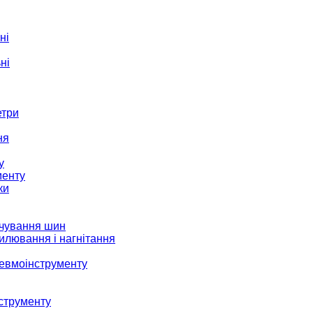
ні
ні
етри
ня
у
менту
ки
ачування шин
илювання і нагнітання
невмоінструменту
струменту