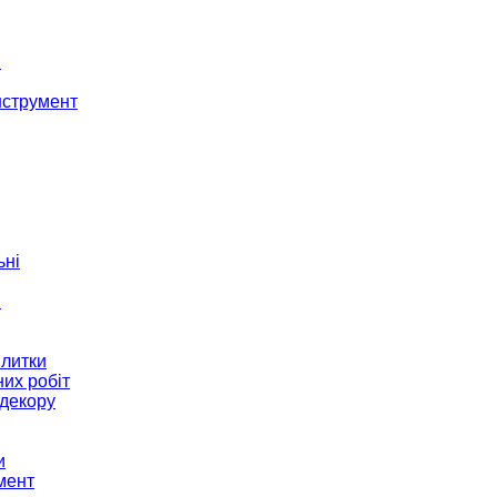
і
нструмент
ьні
и
плитки
их робіт
декору
и
мент