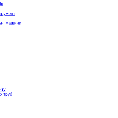
ів
трумент
ьні машини
нту
х труб