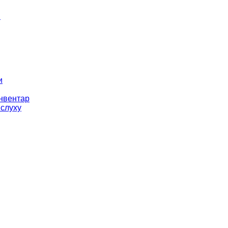
і
и
інвентар
 слуху