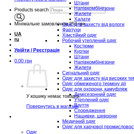
Штани
Напівкомбінезони
Products search
Жилети
Халати
Мінімальне замовлення
250 грн.
Одяг для захисту від вологи
Фартухи
UA
Хімстійкий одяг
ru
Робочий утеплений одяг
Костюми
Увійти / Реєстрація
Куртки
Штани
0.00
грн
Напівкомбінезони
Жилети
Сигнальний одяг
Одяг для захисту від високих т
Одяг обмеженого терміну дії
Одяг для охорони, камуфляж
Демісезонний одяг
У кошику немає товарів.
Утеплений одяг
Взуття
Повернутись в магазин
Спорядження
Нашивки, шеврони
Медичний одяг
Одяг для харчової промисловос
Одяг