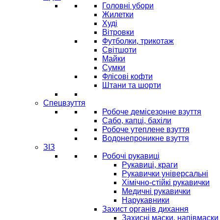
Головні убори
Жилетки
Худі
Вітровки
Футболки, трикотаж
Світшоти
Майки
Сумки
Флісові кофти
Штани та шорти
Спецвзуття
Робоче демісезонне взуття
Сабо, капці, бахіли
Робоче утеплене взуття
Водонепроникне взуття
ЗІЗ
Робочі рукавиці
Рукавиці, краги
Рукавички універсальні
Хімічно-стійкі рукавички
Медичні рукавички
Нарукавники
Захист органів дихання
Захисні маски, напівмаски