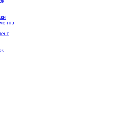
ок
вки
ментів
мент
ок