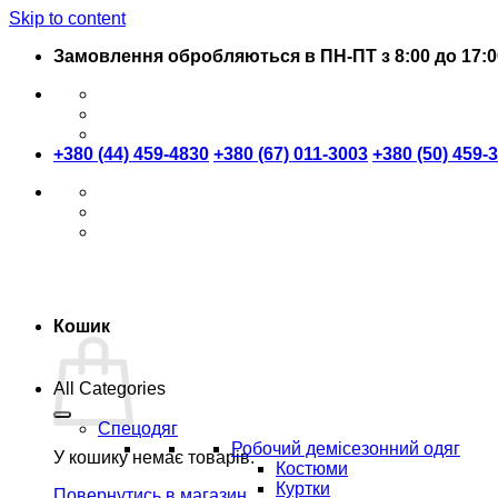
Skip to content
Замовлення обробляються в ПН-ПТ з 8:00 до 17:0
+380 (44) 459-4830
+380 (67) 011-3003
+380 (50) 459-
Кошик
All Categories
Спецодяг
Робочий демісезонний одяг
У кошику немає товарів.
Костюми
Куртки
Повернутись в магазин