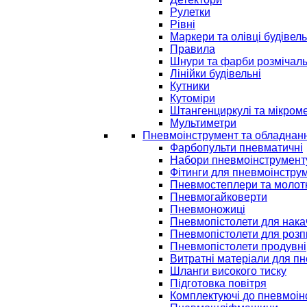
Рулетки
Рівні
Маркери та олівці будівель
Правила
Шнури та фарби розмічаль
Лінійки будівельні
Кутники
Кутоміри
Штангенциркулі та мікром
Мультиметри
Пневмоінструмент та обладнан
Фарбопульти пневматичні
Набори пневмоінструмент
Фітинги для пневмоінстру
Пневмостеплери та молот
Пневмогайковерти
Пневмоножиці
Пневмопістолети для нак
Пневмопістолети для розп
Пневмопістолети продувні
Витратні матеріали для п
Шланги високого тиску
Підготовка повітря
Комплектуючі до пневмоін