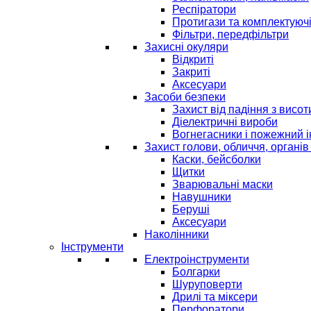
Респіратори
Протигази та комплектуюч
Фільтри, передфільтри
Захисні окуляри
Відкриті
Закриті
Аксесуари
Засоби безпеки
Захист від падіння з висот
Діелектричні вироби
Вогнегасники і пожежний 
Захист голови, обличчя, органів
Каски, бейсболки
Щитки
Зварювальні маски
Навушники
Беруші
Аксесуари
Наколінники
Інструменти
Електроінструменти
Болгарки
Шуруповерти
Дрилі та міксери
Перфоратори