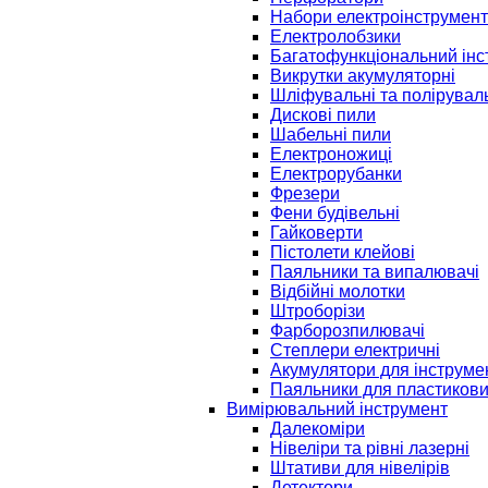
Набори електроінструмент
Електролобзики
Багатофункціональний інс
Викрутки акумуляторні
Шліфувальні та полірувал
Дискові пили
Шабельні пили
Електроножиці
Електрорубанки
Фрезери
Фени будівельні
Гайковерти
Пістолети клейові
Паяльники та випалювачі
Відбійні молотки
Штроборізи
Фарборозпилювачі
Степлери електричні
Акумулятори для інструме
Паяльники для пластикови
Вимірювальний інструмент
Далекоміри
Нівеліри та рівні лазерні
Штативи для нівелірів
Детектори