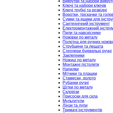
Викрутки та набори викрут
Ключі та набори ключів
Ключі трубні та розвідні
Воротки, тріскачки та голо
Сумки та ящики для інстру
Сантехнічний інструмент
Електромонтажний інстру
Пили та навскісники
Ножівки по металу
Полотна для ручних ножів
Струбцини та лещата
Степлери будівельні ручні
Заклепники
Ножиці по металу
Монтажні пістолети
Напилки
Мітчики та плашки
Стамески, долото
Рубанки ручні
Щітки по металу
Склорізи
Присоски для скла
Мультитули
Лінзи та лупи
Тримачі інструментів