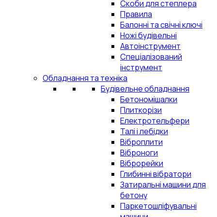
Скоби для степлера
Правила
Балонні та свічні ключі
Ножі будівельні
Автоінструмент
Спеціалізований
інструмент
Обладнання та техніка
Будівельне обладнання
Бетономішалки
Плиткорізи
Електротельфери
Талі і лебідки
Віброплити
Віброноги
Віброрейки
Глибинні вібратори
Затиральні машини для
бетону
Паркетошліфувальні
машини