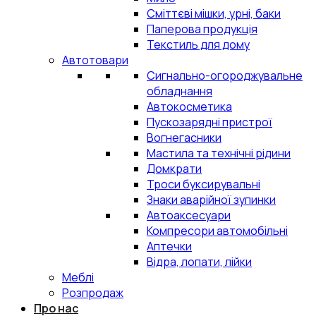
Сміттєві мішки, урні, баки
Паперова продукція
Текстиль для дому
Автотовари
Сигнально-огороджувальне
обладнання
Автокосметика
Пускозарядні пристрої
Вогнегасники
Мастила та технічні рідини
Домкрати
Троси буксирувальні
Знаки аварійної зупинки
Автоаксесуари
Компресори автомобільні
Аптечки
Відра, лопати, лійки
Меблі
Розпродаж
Про нас