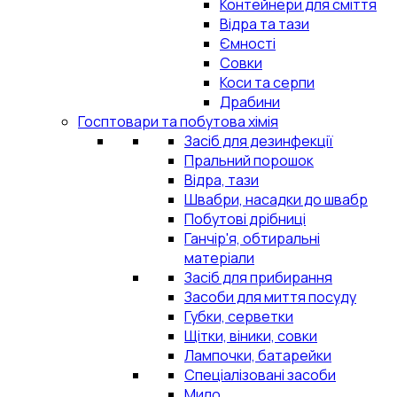
Контейнери для сміття
Відра та тази
Ємності
Совки
Коси та серпи
Драбини
Госптовари та побутова хімія
Засіб для дезинфекції
Пральний порошок
Відра, тази
Швабри, насадки до швабр
Побутові дрібниці
Ганчір'я, обтиральні
матеріали
Засіб для прибирання
Засоби для миття посуду
Губки, серветки
Щітки, віники, совки
Лампочки, батарейки
Спеціалізовані засоби
Мило