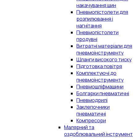
накачування шин
Пневмопістолети для
розпилювання і
нагнітання
Пневмопістолети
продувні
Витратні матеріали для
пневмоінструменту
Шланги високого тиску
Підготовка повітря
Комплектуючі до
пневмоінструменту
Пневмошліфмашини
Болгарки пневматичні
Пневмодрилі
Заклепочники
пневматичні
Компресори
Малярний та
оздоблювальний інструмент