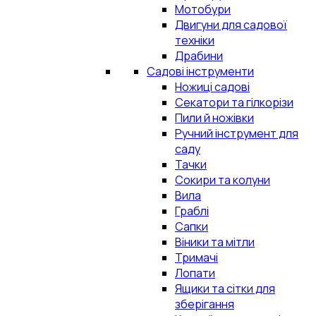
Мотобури
Двигуни для садової
техніки
Драбини
Садові інструменти
Ножиці садові
Секатори та гілкорізи
Пили й ножівки
Ручний інструмент для
саду
Тачки
Сокири та колуни
Вила
Граблі
Сапки
Віники та мітли
Тримачі
Лопати
Ящики та сітки для
зберігання