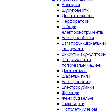
Болгарки
Шуруповерти
Дрилі та міксери
Перфоратори
Набори
електроінструментів
Електролобзики
Багатофункціональний
інструмент
Викрутки акумуляторні
Шліфувальні та
полірувальні машини
Дискові пили
Шабельні пили
Електроножиці
Електрорубанки
Фрезери
Фени будівельні
Гайковерти
Пістолети клейові