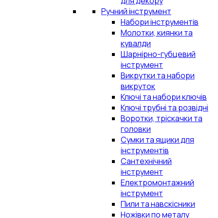
для декору
Ручний інструмент
Набори інструментів
Молотки, киянки та
кувалди
Шарнірно-губцевий
інструмент
Викрутки та набори
викруток
Ключі та набори ключів
Ключі трубні та розвідні
Воротки, тріскачки та
головки
Сумки та ящики для
інструментів
Сантехнічний
інструмент
Електромонтажний
інструмент
Пили та навскісники
Ножівки по металу