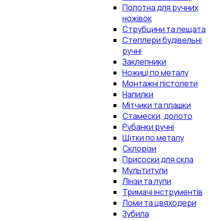
Полотна для ручних
ножівок
Струбцини та лещата
Степлери будівельні
ручні
Заклепники
Ножиці по металу
Монтажні пістолети
Напилки
Мітчики та плашки
Стамески, долото
Рубанки ручні
Щітки по металу
Склорізи
Присоски для скла
Мультитули
Лінзи та лупи
Тримачі інструментів
Ломи та цвяходери
Зубила