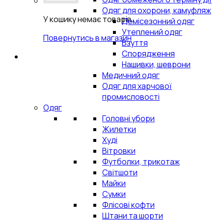
Одяг для охорони, камуфляж
У кошику немає товарів.
Демісезонний одяг
Утеплений одяг
Повернутись в магазин
Взуття
Спорядження
Нашивки, шеврони
Медичний одяг
Одяг для харчової
промисловості
Одяг
Головні убори
Жилетки
Худі
Вітровки
Футболки, трикотаж
Світшоти
Майки
Сумки
Флісові кофти
Штани та шорти