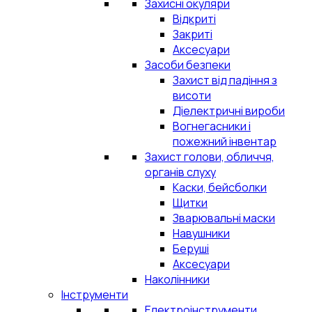
Захисні окуляри
Відкриті
Закриті
Аксесуари
Засоби безпеки
Захист від падіння з
висоти
Діелектричні вироби
Вогнегасники і
пожежний інвентар
Захист голови, обличчя,
органів слуху
Каски, бейсболки
Щитки
Зварювальні маски
Навушники
Беруші
Аксесуари
Наколінники
Інструменти
Електроінструменти