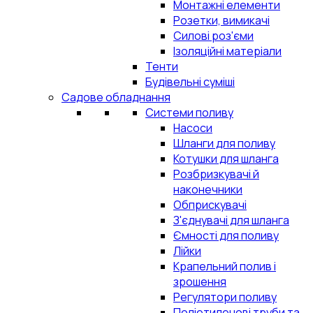
Монтажні елементи
Розетки, вимикачі
Силові роз'єми
Ізоляційні матеріали
Тенти
Будівельні суміші
Садове обладнання
Системи поливу
Насоси
Шланги для поливу
Котушки для шланга
Розбризкувачі й
наконечники
Обприскувачі
З'єднувачі для шланга
Ємності для поливу
Лійки
Крапельний полив і
зрошення
Регулятори поливу
Поліетиленові труби та