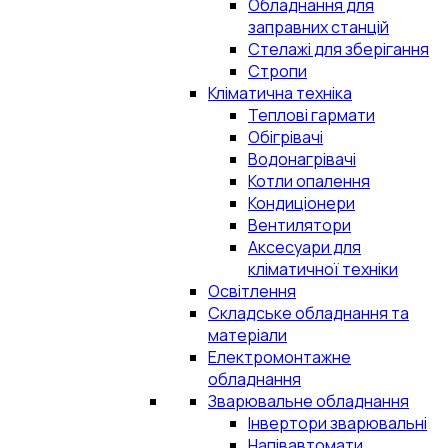
Обладнання для
заправних станцій
Стелажі для зберігання
Стропи
Кліматична техніка
Теплові гармати
Обігрівачі
Водонагрівачі
Котли опалення
Кондиціонери
Вентилятори
Аксесуари для
кліматичної техніки
Освітлення
Складське обладнання та
матеріали
Електромонтажне
обладнання
Зварювальне обладнання
Інвертори зварювальні
Напівавтомати