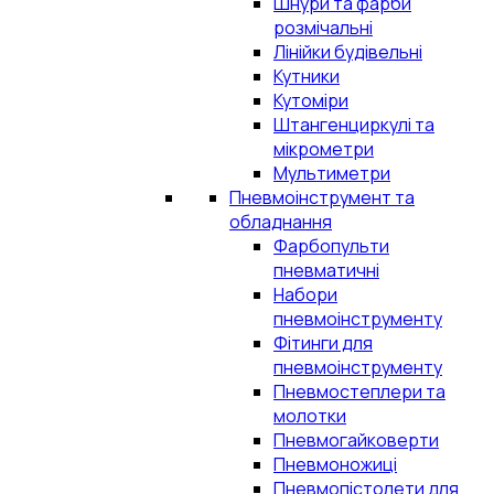
Шнури та фарби
розмічальні
Лінійки будівельні
Кутники
Кутоміри
Штангенциркулі та
мікрометри
Мультиметри
Пневмоінструмент та
обладнання
Фарбопульти
пневматичні
Набори
пневмоінструменту
Фітинги для
пневмоінструменту
Пневмостеплери та
молотки
Пневмогайковерти
Пневмоножиці
Пневмопістолети для