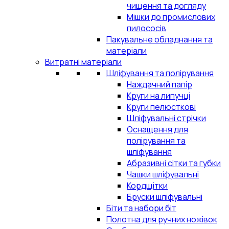
чищення та догляду
Мішки до промислових
пилососів
Пакувальне обладнання та
матеріали
Витратні матеріали
Шліфування та полірування
Наждачний папір
Круги на липучці
Круги пелюсткові
Шліфувальні стрічки
Оснащення для
полірування та
шліфування
Абразивні сітки та губки
Чашки шліфувальні
Кордщітки
Бруски шліфувальні
Біти та набори біт
Полотна для ручних ножівок