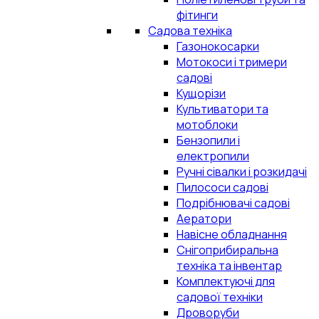
фітинги
Садова техніка
Газонокосарки
Мотокоси і тримери
садові
Кущорізи
Культиватори та
мотоблоки
Бензопили і
електропили
Ручні сівалки і розкидачі
Пилососи садові
Подрібнювачі садові
Аератори
Навісне обладнання
Снігоприбиральна
техніка та інвентар
Комплектуючі для
садової техніки
Дроворуби