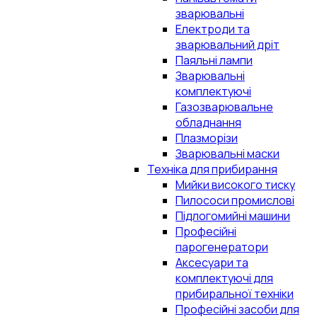
зварювальні
Електроди та
зварювальний дріт
Паяльні лампи
Зварювальні
комплектуючі
Газозварювальне
обладнання
Плазморізи
Зварювальні маски
Техніка для прибирання
Мийки високого тиску
Пилососи промислові
Підлогомийні машини
Професійні
парогенератори
Аксесуари та
комплектуючі для
прибиральної техніки
Професійні засоби для