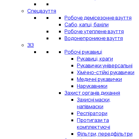
Спецвзуття
Робоче демісезонне взуття
Сабо, капці, бахіли
Робоче утеплене взуття
Водонепроникне взуття
ЗІЗ
Робочі рукавиці
Рукавиці, краги
Рукавички універсальні
Хімічно-стійкі рукавички
Медичні рукавички
Нарукавники
Захист органів дихання
Захисні маски,
напівмаски
Респіратори
Протигази та
комплектуючі
Фільтри, передфільтри