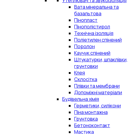
Утеплювач та звукоізоляція
Вата мінеральна та
базальтова
Пінопласт
Пінополістирол
Технічна ізоляція
Поліетилен спінений
Поролон
Каучук спінений
Штукатурки, шпаклівки,
грунтовки
Клея
Склосітка
Плівки та мембрани
Допоміжні матеріали
Будівельна хімія
Герметики, силікони
Піна монтажна
Грунтовка
Бетоноконтакт
Мастика