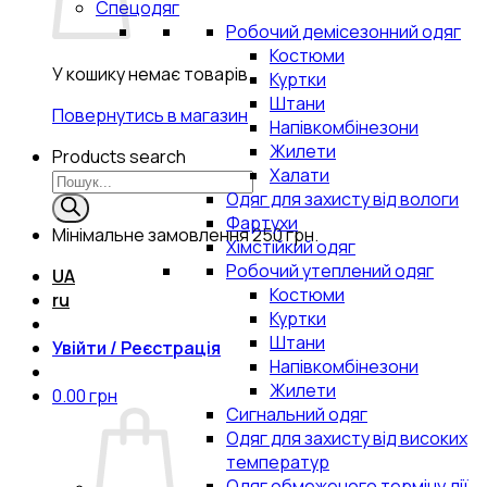
Спецодяг
Робочий демісезонний одяг
Костюми
У кошику немає товарів.
Куртки
Штани
Повернутись в магазин
Напівкомбінезони
Жилети
Products search
Халати
Одяг для захисту від вологи
Фартухи
Мінімальне замовлення
250 грн.
Хімстійкий одяг
Робочий утеплений одяг
UA
Костюми
ru
Куртки
Штани
Увійти / Реєстрація
Напівкомбінезони
Жилети
0.00
грн
Сигнальний одяг
Одяг для захисту від високих
температур
Одяг обмеженого терміну дії