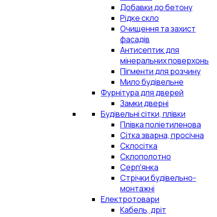
Добавки до бетону
Рідке скло
Очищення та захист
фасадів
Антисептик для
мінеральних поверхонь
Пігменти для розчину
Мило будівельне
Фурнітура для дверей
Замки дверні
Будівельні сітки, плівки
Плівка поліетиленова
Сітка зварна, просічна
Склосітка
Склополотно
Серп'янка
Стрічки будівельно-
монтажні
Електротовари
Кабель, дріт