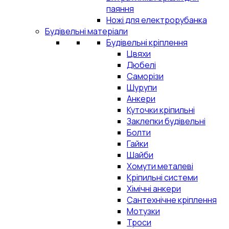
паяння
Ножі для електрорубанка
Будівельні матеріали
Будівельні кріплення
Цвяхи
Дюбелі
Саморізи
Шурупи
Анкери
Куточки кріпильні
Заклепки будівельні
Болти
Гайки
Шайби
Хомути металеві
Кріпильні системи
Хімічні анкери
Сантехнічне кріплення
Мотузки
Троси