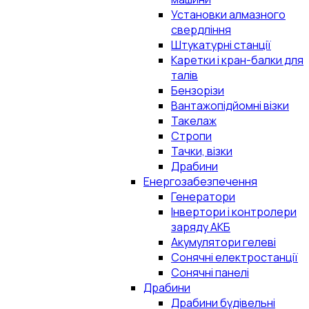
Установки алмазного
свердління
Штукатурні станції
Каретки і кран-балки для
талів
Бензорізи
Вантажопідйомні візки
Такелаж
Стропи
Тачки, візки
Драбини
Енергозабезпечення
Генератори
Інвертори і контролери
заряду АКБ
Акумулятори гелеві
Сонячні електростанції
Сонячні панелі
Драбини
Драбини будівельні