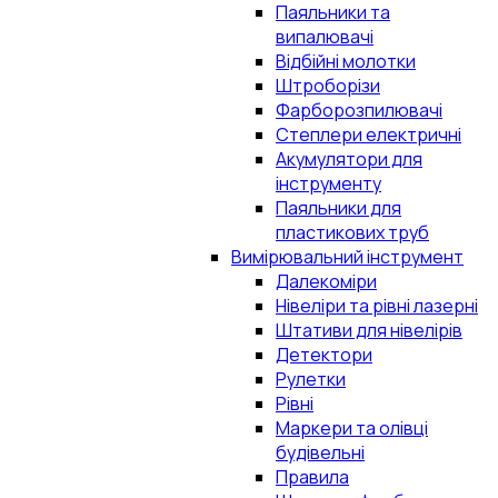
Паяльники та
випалювачі
Відбійні молотки
Штроборізи
Фарборозпилювачі
Степлери електричні
Акумулятори для
інструменту
Паяльники для
пластикових труб
Вимірювальний інструмент
Далекоміри
Нівеліри та рівні лазерні
Штативи для нівелірів
Детектори
Рулетки
Рівні
Маркери та олівці
будівельні
Правила