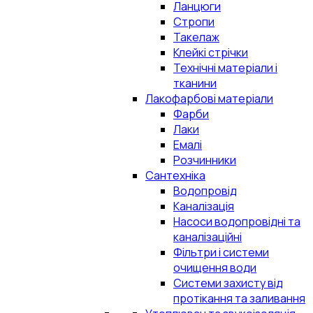
Ланцюги
Стропи
Такелаж
Клейкі стрічки
Технічні матеріали і
тканини
Лакофарбові матеріали
Фарби
Лаки
Емалі
Розчинники
Сантехніка
Водопровід
Каналізація
Насоси водопровідні та
каналізаційні
Фільтри і системи
очищення води
Системи захисту від
протікання та заливання