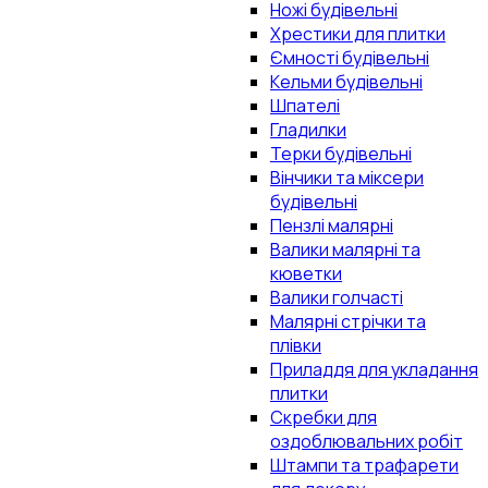
Ножі будівельні
Хрестики для плитки
Ємності будівельні
Кельми будівельні
Шпателі
Гладилки
Терки будівельні
Вінчики та міксери
будівельні
Пензлі малярні
Валики малярні та
кюветки
Валики голчасті
Малярні стрічки та
плівки
Приладдя для укладання
плитки
Скребки для
оздоблювальних робіт
Штампи та трафарети