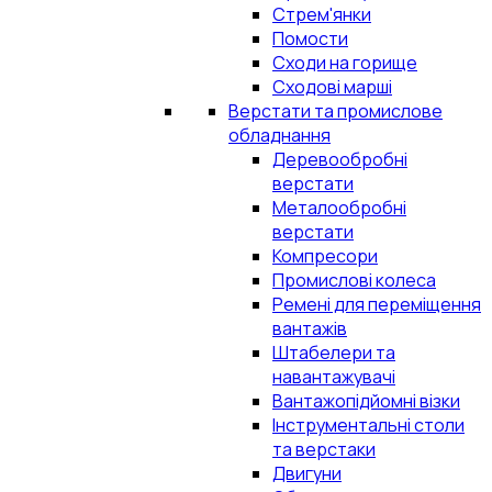
Стрем'янки
Помости
Сходи на горище
Сходові марші
Верстати та промислове
обладнання
Деревообробні
верстати
Металообробні
верстати
Компресори
Промислові колеса
Ремені для переміщення
вантажів
Штабелери та
навантажувачі
Вантажопідйомні візки
Інструментальні столи
та верстаки
Двигуни