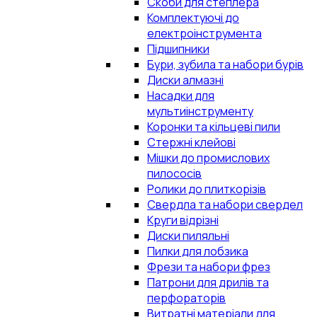
Скоби для степлера
Комплектуючі до
електроінструмента
Підшипники
Бури, зубила та набори бурів
Диски алмазні
Насадки для
мультиінструменту
Коронки та кільцеві пили
Стержні клейові
Мішки до промислових
пилососів
Ролики до плиткорізів
Свердла та набори свердел
Круги відрізні
Диски пиляльні
Пилки для лобзика
Фрези та набори фрез
Патрони для дрилів та
перфораторів
Витратні матеріали для