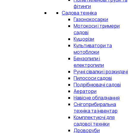
фітинги
Садова техніка
Газонокосарки
Мотокоси і тримери
садові
Кущорізи
Культиватори та
мотоблоки
Бензопили і
електропили
Ручні сівалки і розкидачі
Пилососи садові
Подрібнювачі садові
Аератори
Навісне обладнання
Снігоприбиральна
техніка та інвентар
Комплектуючі для
садової техніки
Дроворуби