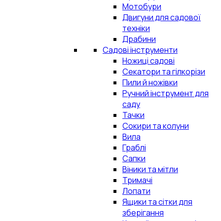
Мотобури
Двигуни для садової
техніки
Драбини
Садові інструменти
Ножиці садові
Секатори та гілкорізи
Пили й ножівки
Ручний інструмент для
саду
Тачки
Сокири та колуни
Вила
Граблі
Сапки
Віники та мітли
Тримачі
Лопати
Ящики та сітки для
зберігання