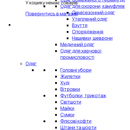
У кошику немає товарів.
Одяг для охорони, камуфляж
Демісезонний одяг
Повернутись в магазин
Утеплений одяг
Взуття
Спорядження
Нашивки, шеврони
Медичний одяг
Одяг для харчової
промисловості
Одяг
Головні убори
Жилетки
Худі
Вітровки
Футболки, трикотаж
Світшоти
Майки
Сумки
Флісові кофти
Штани та шорти