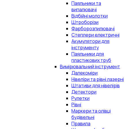
Паяльники та
випалювачі
Відбійні молотки
Штроборізи
Фарборозпилювачі
Степлери електричні
Акумулятори для
інструменту
Паяльники для
пластикових труб
Вимірювальний інструмент
Далекоміри
Нівеліри та рівні лазерні
Штативи для нівелірів
Детектори
Рулетки
Рівні
Маркери та олівці
будівельні
Правила