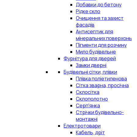
Добавки до бетону
Рідке скло
Очищення та захист
фасадів
Антисептик для
мінеральних поверхонь
Пігменти для розчину
Мило будівельне
Фурнітура для дверей
Замки дверні
Будівельні сітки, плівки
Плівка поліетиленова
Сітка зварна, просічна
Склосітка
Склополотно
Серп'янка
Стрічки будівельно-
монтажні
Електротовари
Кабель, дріт