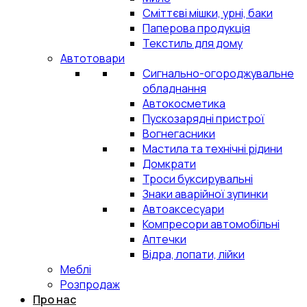
Сміттєві мішки, урні, баки
Паперова продукція
Текстиль для дому
Автотовари
Сигнально-огороджувальне
обладнання
Автокосметика
Пускозарядні пристрої
Вогнегасники
Мастила та технічні рідини
Домкрати
Троси буксирувальні
Знаки аварійної зупинки
Автоаксесуари
Компресори автомобільні
Аптечки
Відра, лопати, лійки
Меблі
Розпродаж
Про нас