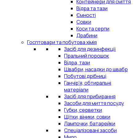
Контейнери для сміття
Відра та тази
Ємності
Совки
Коси та серпи
Драбини
Госптовари та побутова хімія
Засіб для дезинфекції
Пральний порошок
Відра, тази
Швабри, насадки до швабр
Побутові дрібниці
Ганчір'я, обтиральні
матеріали
Засіб для прибирання
Засоби для миття посуду
Губки, серветки
Щітки, віники, совки
Лампочки, батарейки
Спеціалізовані засоби
Мило