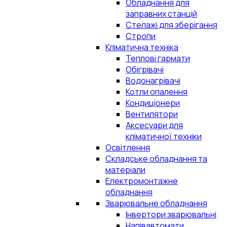
Обладнання для
заправних станцій
Стелажі для зберігання
Стропи
Кліматична техніка
Теплові гармати
Обігрівачі
Водонагрівачі
Котли опалення
Кондиціонери
Вентилятори
Аксесуари для
кліматичної техніки
Освітлення
Складське обладнання та
матеріали
Електромонтажне
обладнання
Зварювальне обладнання
Інвертори зварювальні
Напівавтомати