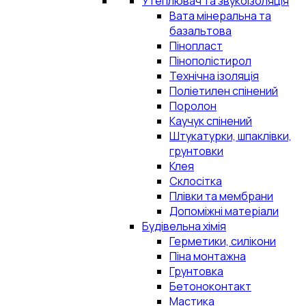
Утеплювач та звукоізоляція
Вата мінеральна та
базальтова
Пінопласт
Пінополістирол
Технічна ізоляція
Поліетилен спінений
Поролон
Каучук спінений
Штукатурки, шпаклівки,
грунтовки
Клея
Склосітка
Плівки та мембрани
Допоміжні матеріали
Будівельна хімія
Герметики, силікони
Піна монтажна
Грунтовка
Бетоноконтакт
Мастика