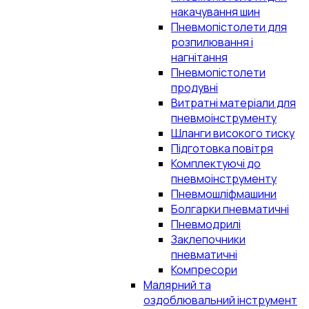
накачування шин
Пневмопістолети для
розпилювання і
нагнітання
Пневмопістолети
продувні
Витратні матеріали для
пневмоінструменту
Шланги високого тиску
Підготовка повітря
Комплектуючі до
пневмоінструменту
Пневмошліфмашини
Болгарки пневматичні
Пневмодрилі
Заклепочники
пневматичні
Компресори
Малярний та
оздоблювальний інструмент