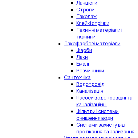
Ланцюги
Стропи
Такелаж
Клейкі стрічки
Технічні матеріали і
тканини
Лакофарбові матеріали
Фарби
Лаки
Емалі
Розчинники
Сантехніка
Водопровід
Каналізація
Насоси водопровідні та
каналізаційні
Фільтри і системи
очищення води
Системи захисту від
протікання та заливання