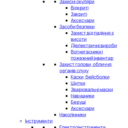
Захисні окуляри
Відкриті
Закриті
Аксесуари
Засоби безпеки
Захист від падіння з
висоти
Діелектричні вироби
Вогнегасники і
пожежний інвентар
Захист голови, обличчя,
органів слуху
Каски, бейсболки
Щитки
Зварювальні маски
Навушники
Беруші
Аксесуари
Наколінники
Інструменти
Електроінструменти