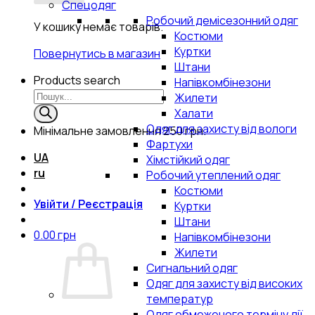
Спецодяг
Робочий демісезонний одяг
У кошику немає товарів.
Костюми
Куртки
Повернутись в магазин
Штани
Products search
Напівкомбінезони
Жилети
Халати
Одяг для захисту від вологи
Мінімальне замовлення
250 грн.
Фартухи
UA
Хімстійкий одяг
ru
Робочий утеплений одяг
Костюми
Увійти / Реєстрація
Куртки
Штани
0.00
грн
Напівкомбінезони
Жилети
Сигнальний одяг
Одяг для захисту від високих
температур
Одяг обмеженого терміну дії