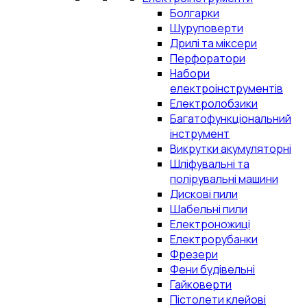
Болгарки
Шуруповерти
Дрилі та міксери
Перфоратори
Набори
електроінструментів
Електролобзики
Багатофункціональний
інструмент
Викрутки акумуляторні
Шліфувальні та
полірувальні машини
Дискові пили
Шабельні пили
Електроножиці
Електрорубанки
Фрезери
Фени будівельні
Гайковерти
Пістолети клейові