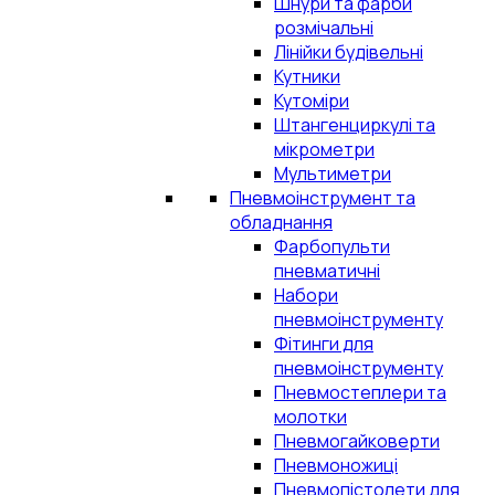
Шнури та фарби
розмічальні
Лінійки будівельні
Кутники
Кутоміри
Штангенциркулі та
мікрометри
Мультиметри
Пневмоінструмент та
обладнання
Фарбопульти
пневматичні
Набори
пневмоінструменту
Фітинги для
пневмоінструменту
Пневмостеплери та
молотки
Пневмогайковерти
Пневмоножиці
Пневмопістолети для