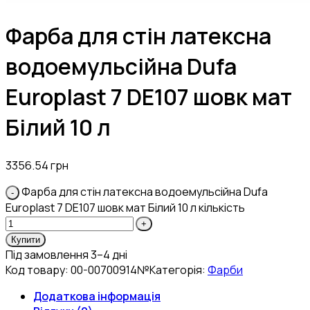
Фарба для стін латексна
водоемульсійна Dufa
Europlast 7 DE107 шовк мат
Білий 10 л
3356.54
грн
Фарба для стін латексна водоемульсійна Dufa
Europlast 7 DE107 шовк мат Білий 10 л кількість
Купити
Під замовлення 3–4 дні
Код товару:
00-00700914№
Категорія:
Фарби
Додаткова інформація