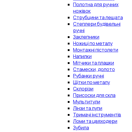
Полотна для ручних
ножівок
Струбцини та лещата
Степлери будівельні
ручні
Заклепники
Ножиці по металу
Монтажні пістолети
Напилки
Мітчики та плашки
Стамески, долото
Рубанки ручні
Щітки по металу
Склорізи
Присоски для скла
Мультитули
Лінзи та лупи
Тримачі інструментів
Ломи та цвяходери
Зубила