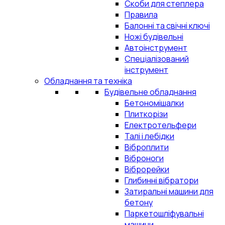
Скоби для степлера
Правила
Балонні та свічні ключі
Ножі будівельні
Автоінструмент
Спеціалізований
інструмент
Обладнання та техніка
Будівельне обладнання
Бетономішалки
Плиткорізи
Електротельфери
Талі і лебідки
Віброплити
Віброноги
Віброрейки
Глибинні вібратори
Затиральні машини для
бетону
Паркетошліфувальні
машини