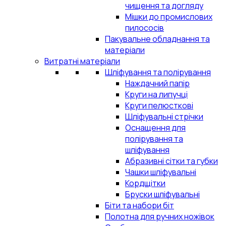
чищення та догляду
Мішки до промислових
пилососів
Пакувальне обладнання та
матеріали
Витратні матеріали
Шліфування та полірування
Наждачний папір
Круги на липучці
Круги пелюсткові
Шліфувальні стрічки
Оснащення для
полірування та
шліфування
Абразивні сітки та губки
Чашки шліфувальні
Кордщітки
Бруски шліфувальні
Біти та набори біт
Полотна для ручних ножівок