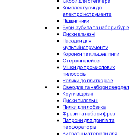
Скоби для степлера
Комплектуючі до
електроінструмента
Підшипники
Бури, зубила та набори бурів
Диски алмазні
Насадки для
мультиінструменту
Коронки та кільцеві пили
Стержні клейові
Мішки до промислових
пилососів
Ролики до плиткорізів
Свердла та набори свердел
Круги відрізні
Диски пиляльні
Пилки для лобзика
Фрези та набори фрез
Патрони для дрилів та
перфораторів
Витратні матеріали для