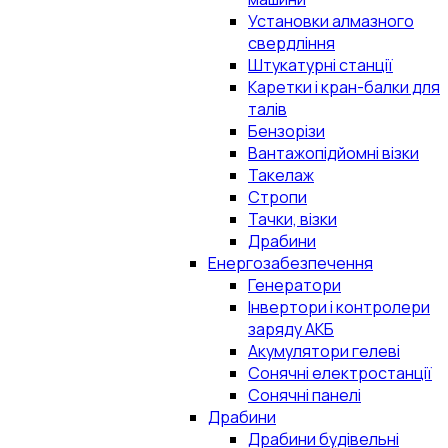
Установки алмазного
свердління
Штукатурні станції
Каретки і кран-балки для
талів
Бензорізи
Вантажопідйомні візки
Такелаж
Стропи
Тачки, візки
Драбини
Енергозабезпечення
Генератори
Інвертори і контролери
заряду АКБ
Акумулятори гелеві
Сонячні електростанції
Сонячні панелі
Драбини
Драбини будівельні