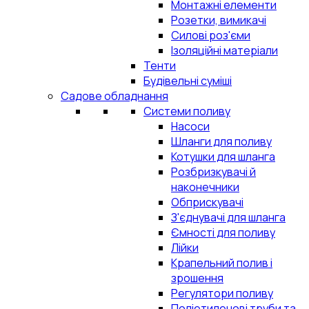
Монтажні елементи
Розетки, вимикачі
Силові роз'єми
Ізоляційні матеріали
Тенти
Будівельні суміші
Садове обладнання
Системи поливу
Насоси
Шланги для поливу
Котушки для шланга
Розбризкувачі й
наконечники
Обприскувачі
З'єднувачі для шланга
Ємності для поливу
Лійки
Крапельний полив і
зрошення
Регулятори поливу
Поліетиленові труби та