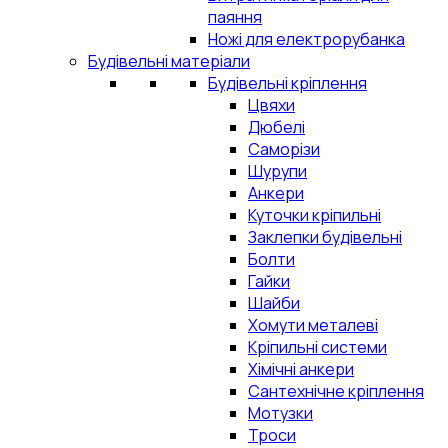
паяння
Ножі для електрорубанка
Будівельні матеріали
Будівельні кріплення
Цвяхи
Дюбелі
Саморізи
Шурупи
Анкери
Куточки кріпильні
Заклепки будівельні
Болти
Гайки
Шайби
Хомути металеві
Кріпильні системи
Хімічні анкери
Сантехнічне кріплення
Мотузки
Троси