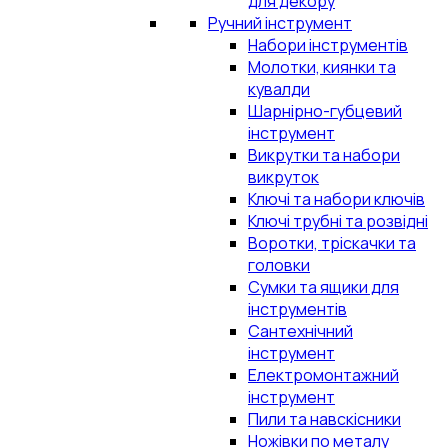
для декору
Ручний інструмент
Набори інструментів
Молотки, киянки та
кувалди
Шарнірно-губцевий
інструмент
Викрутки та набори
викруток
Ключі та набори ключів
Ключі трубні та розвідні
Воротки, тріскачки та
головки
Сумки та ящики для
інструментів
Сантехнічний
інструмент
Електромонтажний
інструмент
Пили та навскісники
Ножівки по металу