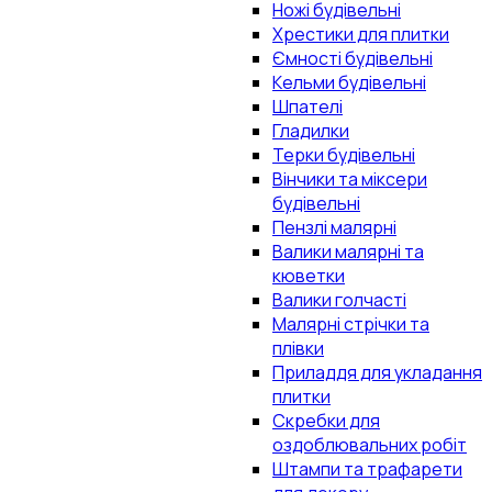
Ножі будівельні
Хрестики для плитки
Ємності будівельні
Кельми будівельні
Шпателі
Гладилки
Терки будівельні
Вінчики та міксери
будівельні
Пензлі малярні
Валики малярні та
кюветки
Валики голчасті
Малярні стрічки та
плівки
Приладдя для укладання
плитки
Скребки для
оздоблювальних робіт
Штампи та трафарети