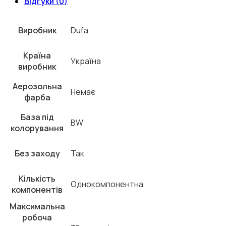
Відгуки (0)
Виробник
Dufa
Країна
Україна
виробник
Аерозольна
Немає
фарба
База під
BW
колорування
Без заходу
Так
Кількість
Однокомпонентна
компонентів
Максимальна
робоча