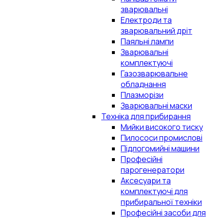
зварювальні
Електроди та
зварювальний дріт
Паяльні лампи
Зварювальні
комплектуючі
Газозварювальне
обладнання
Плазморізи
Зварювальні маски
Техніка для прибирання
Мийки високого тиску
Пилососи промислові
Підлогомийні машини
Професійні
парогенератори
Аксесуари та
комплектуючі для
прибиральної техніки
Професійні засоби для