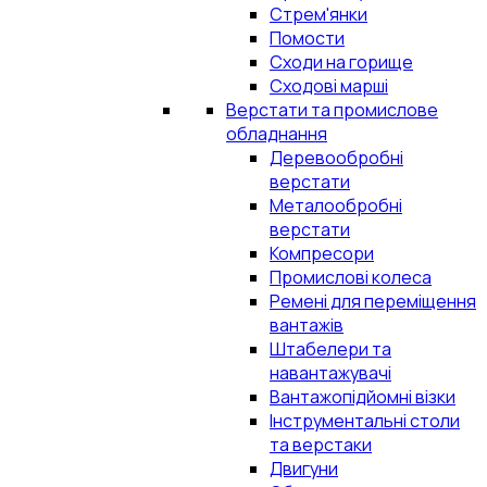
Стрем'янки
Помости
Сходи на горище
Сходові марші
Верстати та промислове
обладнання
Деревообробні
верстати
Металообробні
верстати
Компресори
Промислові колеса
Ремені для переміщення
вантажів
Штабелери та
навантажувачі
Вантажопідйомні візки
Інструментальні столи
та верстаки
Двигуни