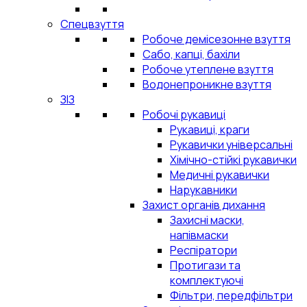
Спецвзуття
Робоче демісезонне взуття
Сабо, капці, бахіли
Робоче утеплене взуття
Водонепроникне взуття
ЗІЗ
Робочі рукавиці
Рукавиці, краги
Рукавички універсальні
Хімічно-стійкі рукавички
Медичні рукавички
Нарукавники
Захист органів дихання
Захисні маски,
напівмаски
Респіратори
Протигази та
комплектуючі
Фільтри, передфільтри