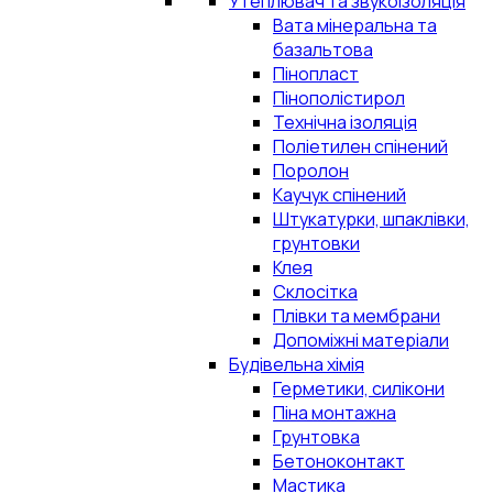
Утеплювач та звукоізоляція
Вата мінеральна та
базальтова
Пінопласт
Пінополістирол
Технічна ізоляція
Поліетилен спінений
Поролон
Каучук спінений
Штукатурки, шпаклівки,
грунтовки
Клея
Склосітка
Плівки та мембрани
Допоміжні матеріали
Будівельна хімія
Герметики, силікони
Піна монтажна
Грунтовка
Бетоноконтакт
Мастика