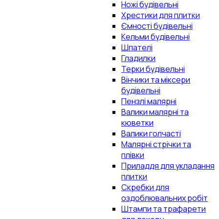
Ножі будівельні
Хрестики для плитки
Ємності будівельні
Кельми будівельні
Шпателі
Гладилки
Терки будівельні
Вінчики та міксери
будівельні
Пензлі малярні
Валики малярні та
кюветки
Валики голчасті
Малярні стрічки та
плівки
Приладдя для укладання
плитки
Скребки для
оздоблювальних робіт
Штампи та трафарети