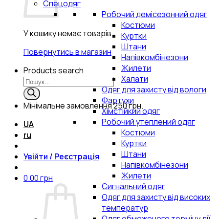
Спецодяг
Робочий демісезонний одяг
Костюми
У кошику немає товарів.
Куртки
Штани
Повернутись в магазин
Напівкомбінезони
Жилети
Products search
Халати
Одяг для захисту від вологи
Фартухи
Мінімальне замовлення
250 грн.
Хімстійкий одяг
Робочий утеплений одяг
UA
Костюми
ru
Куртки
Штани
Увійти / Реєстрація
Напівкомбінезони
Жилети
0.00
грн
Сигнальний одяг
Одяг для захисту від високих
температур
Одяг обмеженого терміну дії