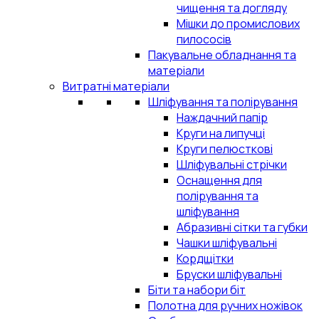
чищення та догляду
Мішки до промислових
пилососів
Пакувальне обладнання та
матеріали
Витратні матеріали
Шліфування та полірування
Наждачний папір
Круги на липучці
Круги пелюсткові
Шліфувальні стрічки
Оснащення для
полірування та
шліфування
Абразивні сітки та губки
Чашки шліфувальні
Кордщітки
Бруски шліфувальні
Біти та набори біт
Полотна для ручних ножівок