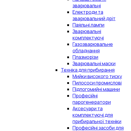
зварювальні
Електроди та
зварювальний дріт
Паяльні лампи
Зварювальні
комплектуючі
Газозварювальне
обладнання
Плазморізи
Зварювальні маски
Техніка для прибирання
Мийки високого тиску
Пилососи промислові
Підлогомийні машини
Професійні
парогенератори
Аксесуари та
комплектуючі для
прибиральної техніки
Професійні засоби для