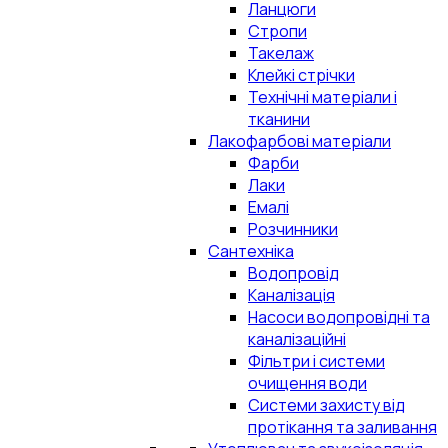
Ланцюги
Стропи
Такелаж
Клейкі стрічки
Технічні матеріали і
тканини
Лакофарбові матеріали
Фарби
Лаки
Емалі
Розчинники
Сантехніка
Водопровід
Каналізація
Насоси водопровідні та
каналізаційні
Фільтри і системи
очищення води
Системи захисту від
протікання та заливання