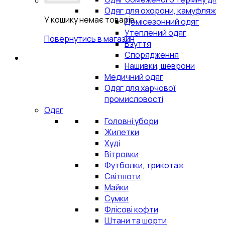
Одяг для охорони, камуфляж
У кошику немає товарів.
Демісезонний одяг
Утеплений одяг
Повернутись в магазин
Взуття
Спорядження
Нашивки, шеврони
Медичний одяг
Одяг для харчової
промисловості
Одяг
Головні убори
Жилетки
Худі
Вітровки
Футболки, трикотаж
Світшоти
Майки
Сумки
Флісові кофти
Штани та шорти