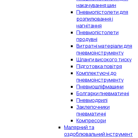
накачування шин
Пневмопістолети для
розпилювання і
нагнітання
Пневмопістолети
продувні
Витратні матеріали для
пневмоінструменту
Шланги високого тиску
Підготовка повітря
Комплектуючі до
пневмоінструменту
Пневмошліфмашини
Болгарки пневматичні
Пневмодрилі
Заклепочники
пневматичні
Компресори
Малярний та
оздоблювальний інструмент