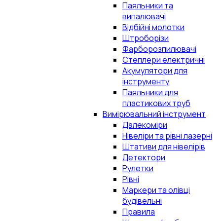
Паяльники та
випалювачі
Відбійні молотки
Штроборізи
Фарборозпилювачі
Степлери електричні
Акумулятори для
інструменту
Паяльники для
пластикових труб
Вимірювальний інструмент
Далекоміри
Нівеліри та рівні лазерні
Штативи для нівелірів
Детектори
Рулетки
Рівні
Маркери та олівці
будівельні
Правила