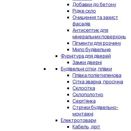
Добавки до бетону
Рідке скло
Очищення та захист
фасадів
Антисептик для
мінеральних поверхонь
Пігменти для розчину
Мило будівельне
Фурнітура для дверей
Замки дверні
Будівельні сітки, плівки
Плівка поліетиленова
Сітка зварна, просічна
Склосітка
Склополотно
Серп'янка
Стрічки будівельно-
монтажні
Електротовари
Кабель, дріт