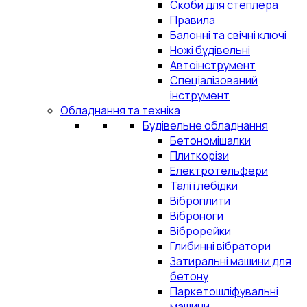
Скоби для степлера
Правила
Балонні та свічні ключі
Ножі будівельні
Автоінструмент
Спеціалізований
інструмент
Обладнання та техніка
Будівельне обладнання
Бетономішалки
Плиткорізи
Електротельфери
Талі і лебідки
Віброплити
Віброноги
Віброрейки
Глибинні вібратори
Затиральні машини для
бетону
Паркетошліфувальні
машини