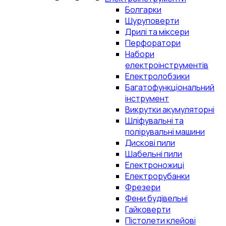
Болгарки
Шуруповерти
Дрилі та міксери
Перфоратори
Набори
електроінструментів
Електролобзики
Багатофункціональний
інструмент
Викрутки акумуляторні
Шліфувальні та
полірувальні машини
Дискові пили
Шабельні пили
Електроножиці
Електрорубанки
Фрезери
Фени будівельні
Гайковерти
Пістолети клейові