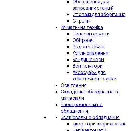
Обладнання для
заправних станцій
Стелажі для зберігання
Стропи
Кліматична техніка
Теплові гармати
Обігрівачі
Водонагрівачі
Котли опалення
Кондиціонери
Вентилятори
Аксесуари для
кліматичної техніки
Освітлення
Складське обладнання та
матеріали
Електромонтажне
обладнання
Зварювальне обладнання
Інвертори зварювальні
Напівавтомати