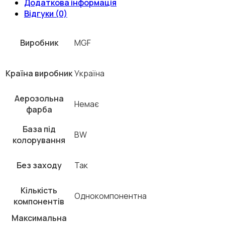
Додаткова інформація
Відгуки (0)
Виробник
MGF
Країна виробник
Україна
Аерозольна
Немає
фарба
База під
BW
колорування
Без заходу
Так
Кількість
Однокомпонентна
компонентів
Максимальна