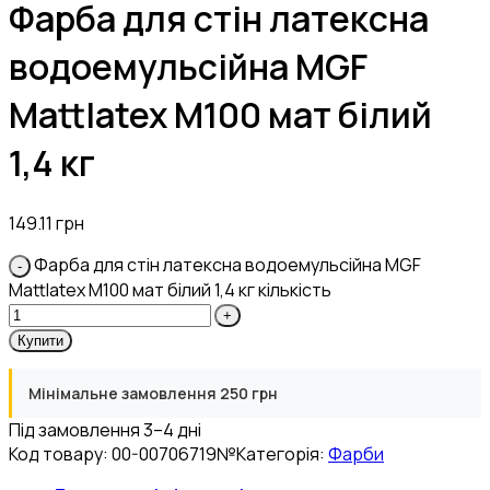
Фарба для стін латексна
водоемульсійна MGF
Mattlatex M100 мат білий
1,4 кг
149.11
грн
Фарба для стін латексна водоемульсійна MGF
Mattlatex M100 мат білий 1,4 кг кількість
Купити
Мінімальне замовлення 250 грн
Під замовлення 3–4 дні
Код товару:
00-00706719№
Категорія:
Фарби