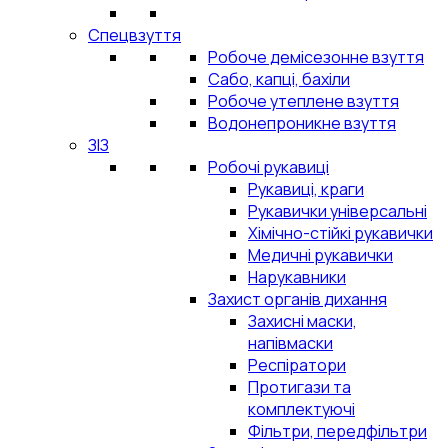
Спецвзуття
Робоче демісезонне взуття
Сабо, капці, бахіли
Робоче утеплене взуття
Водонепроникне взуття
ЗІЗ
Робочі рукавиці
Рукавиці, краги
Рукавички універсальні
Хімічно-стійкі рукавички
Медичні рукавички
Нарукавники
Захист органів дихання
Захисні маски,
напівмаски
Респіратори
Протигази та
комплектуючі
Фільтри, передфільтри