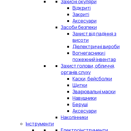
Захисні окуляри
Відкриті
Закриті
Аксесуари
Засоби безпеки
Захист від падіння з
висоти
Діелектричні вироби
Вогнегасники і
пожежний інвентар
Захист голови, обличчя,
органів слуху
Каски, бейсболки
Щитки
Зварювальні маски
Навушники
Беруші
Аксесуари
Наколінники
Інструменти
Електроінструменти