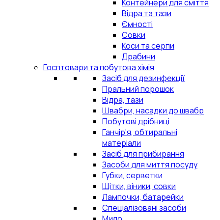
Контейнери для сміття
Відра та тази
Ємності
Совки
Коси та серпи
Драбини
Госптовари та побутова хімія
Засіб для дезинфекції
Пральний порошок
Відра, тази
Швабри, насадки до швабр
Побутові дрібниці
Ганчір'я, обтиральні
матеріали
Засіб для прибирання
Засоби для миття посуду
Губки, серветки
Щітки, віники, совки
Лампочки, батарейки
Спеціалізовані засоби
Мило