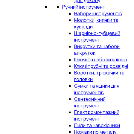
для декору
Ручний інструмент
Набори інструментів
Молотки, киянки та
кувалди
Шарнірно-губцевий
інструмент
Викрутки та набори
викруток
Ключі та набори ключів
Ключі трубні та розвідні
Воротки, тріскачки та
головки
Сумки та ящики для
інструментів
Сантехнічний
інструмент
Електромонтажний
інструмент
Пили та навскісники
Ножівки по металу