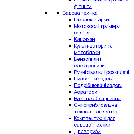
фітинги
Садова техніка
Газонокосарки
Мотокоси і тримери
садові
Кущорізи
Культиватори та
мотоблоки
Бензопили і
електропили
Ручні сівалки і розкидачі
Пилососи садові
Подрібнювачі садові
Аератори
Навісне обладнання
Снігоприбиральна
техніка та інвентар
Комплектуючі для
садової техніки
Дроворуби