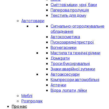
Сміттєві мішки, урні, баки
Паперова продукція
Текстиль для дому
Автотовари
Сигнально-огороджувальне
обладнання
Автокосметика
Пускозарядні пристрої
Вогнегасники
Мастила та технічні рідини
Домкрати
Троси буксирувальні
Знаки аварійної зупинки
Автоаксесуари
Компресори автомобільні
Аптечки
Відра, лопати, лійки
Меблі
Розпродаж
Про нас