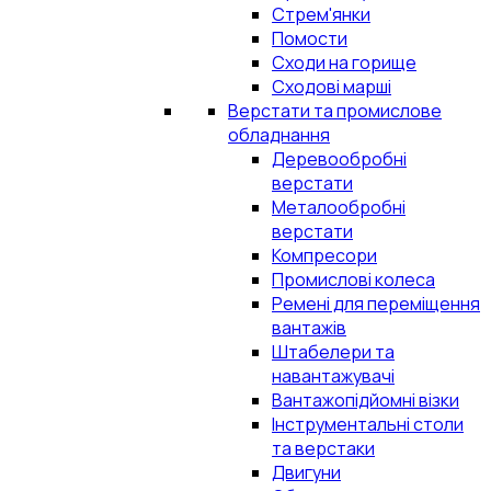
Стрем'янки
Помости
Сходи на горище
Сходові марші
Верстати та промислове
обладнання
Деревообробні
верстати
Металообробні
верстати
Компресори
Промислові колеса
Ремені для переміщення
вантажів
Штабелери та
навантажувачі
Вантажопідйомні візки
Інструментальні столи
та верстаки
Двигуни