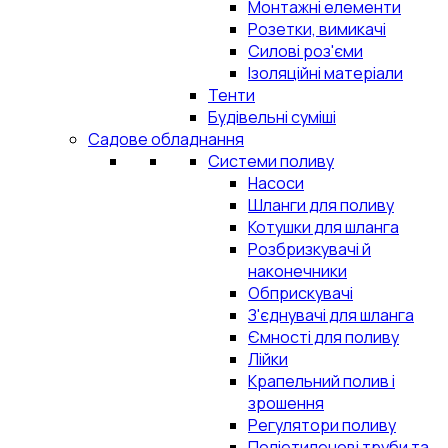
Монтажні елементи
Розетки, вимикачі
Силові роз'єми
Ізоляційні матеріали
Тенти
Будівельні суміші
Садове обладнання
Системи поливу
Насоси
Шланги для поливу
Котушки для шланга
Розбризкувачі й
наконечники
Обприскувачі
З'єднувачі для шланга
Ємності для поливу
Лійки
Крапельний полив і
зрошення
Регулятори поливу
Поліетиленові труби та