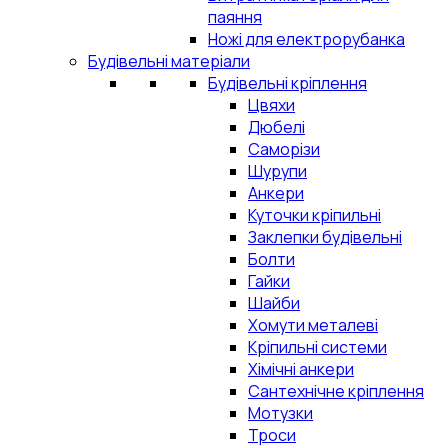
паяння
Ножі для електрорубанка
Будівельні матеріали
Будівельні кріплення
Цвяхи
Дюбелі
Саморізи
Шурупи
Анкери
Куточки кріпильні
Заклепки будівельні
Болти
Гайки
Шайби
Хомути металеві
Кріпильні системи
Хімічні анкери
Сантехнічне кріплення
Мотузки
Троси