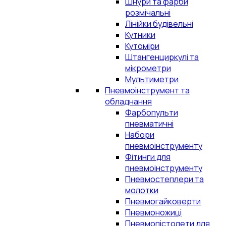
Шнури та фарби
розмічальні
Лінійки будівельні
Кутники
Кутоміри
Штангенциркулі та
мікрометри
Мультиметри
Пневмоінструмент та
обладнання
Фарбопульти
пневматичні
Набори
пневмоінструменту
Фітинги для
пневмоінструменту
Пневмостеплери та
молотки
Пневмогайковерти
Пневмоножиці
Пневмопістолети для