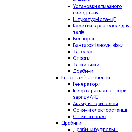
Установки алмазного
свердління
Штукатурні станції
Каретки і кран-балки для
талів
Бензорізи
Вантажопідйомні візки
Такелаж
Стропи
Тачки, візки
Драбини
Енергозабезпечення
Генератори
Інвертори і контролери
заряду АКБ
Акумулятори гелеві
Сонячні електростанції
Сонячні панелі
Драбини
Драбини будівельні