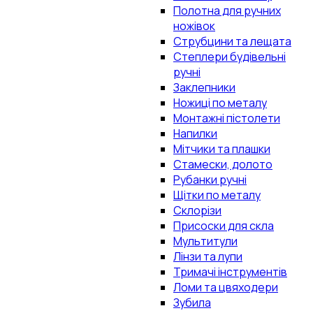
Полотна для ручних
ножівок
Струбцини та лещата
Степлери будівельні
ручні
Заклепники
Ножиці по металу
Монтажні пістолети
Напилки
Мітчики та плашки
Стамески, долото
Рубанки ручні
Щітки по металу
Склорізи
Присоски для скла
Мультитули
Лінзи та лупи
Тримачі інструментів
Ломи та цвяходери
Зубила