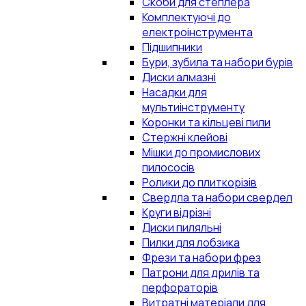
Скоби для степлера
Комплектуючі до
електроінструмента
Підшипники
Бури, зубила та набори бурів
Диски алмазні
Насадки для
мультиінструменту
Коронки та кільцеві пили
Стержні клейові
Мішки до промислових
пилососів
Ролики до плиткорізів
Свердла та набори свердел
Круги відрізні
Диски пиляльні
Пилки для лобзика
Фрези та набори фрез
Патрони для дрилів та
перфораторів
Витратні матеріали для