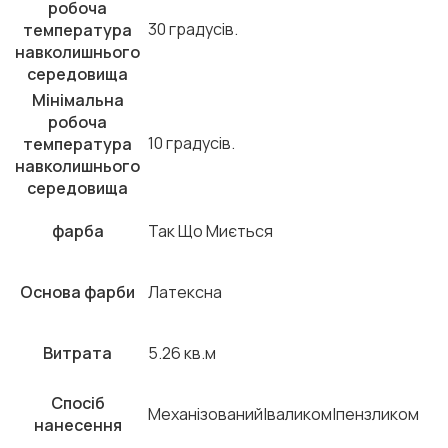
робоча
30 градусів.
температура
навколишнього
середовища
Мінімальна
робоча
10 градусів.
температура
навколишнього
середовища
фарба
Так Що Миється
Основа фарби
Латексна
Витрата
5.26 кв.м
Спосіб
Механізований|валиком|пензликом
нанесення