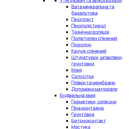
Утеплювач та звукоізоляція
Вата мінеральна та
базальтова
Пінопласт
Пінополістирол
Технічна ізоляція
Поліетилен спінений
Поролон
Каучук спінений
Штукатурки, шпаклівки,
грунтовки
Клея
Склосітка
Плівки та мембрани
Допоміжні матеріали
Будівельна хімія
Герметики, силікони
Піна монтажна
Грунтовка
Бетоноконтакт
Мастика