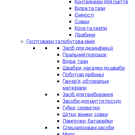
Контейнери для сміття
Відра та тази
Ємності
Совки
Коси та серпи
Драбини
Госптовари та побутова хімія
Засіб для дезинфекції
Пральний порошок
Відра, тази
Швабри, насадки до швабр
Побутові дрібниці
Ганчір'я, обтиральні
матеріали
Засіб для прибирання
Засоби для миття посуду
Губки, серветки
Щітки, віники, совки
Лампочки, батарейки
Спеціалізовані засоби
Мило