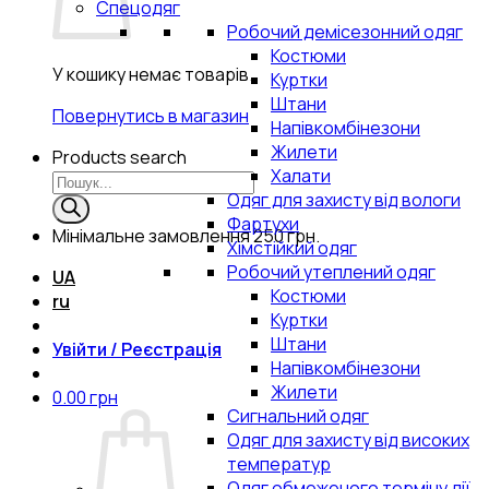
Спецодяг
Робочий демісезонний одяг
Костюми
У кошику немає товарів.
Куртки
Штани
Повернутись в магазин
Напівкомбінезони
Жилети
Products search
Халати
Одяг для захисту від вологи
Фартухи
Мінімальне замовлення
250 грн.
Хімстійкий одяг
Робочий утеплений одяг
UA
Костюми
ru
Куртки
Штани
Увійти / Реєстрація
Напівкомбінезони
Жилети
0.00
грн
Сигнальний одяг
Одяг для захисту від високих
температур
Одяг обмеженого терміну дії