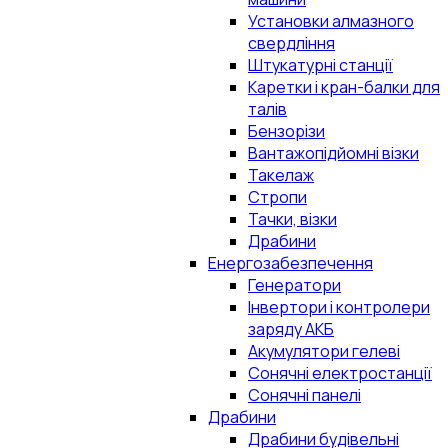
Установки алмазного
свердління
Штукатурні станції
Каретки і кран-балки для
талів
Бензорізи
Вантажопідйомні візки
Такелаж
Стропи
Тачки, візки
Драбини
Енергозабезпечення
Генератори
Інвертори і контролери
заряду АКБ
Акумулятори гелеві
Сонячні електростанції
Сонячні панелі
Драбини
Драбини будівельні