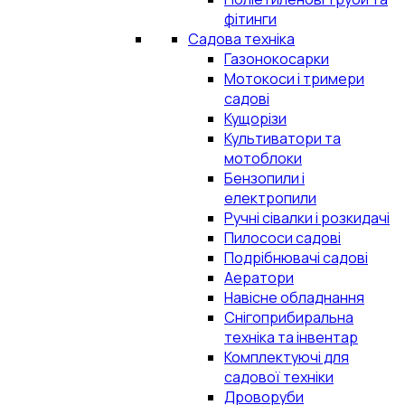
фітинги
Садова техніка
Газонокосарки
Мотокоси і тримери
садові
Кущорізи
Культиватори та
мотоблоки
Бензопили і
електропили
Ручні сівалки і розкидачі
Пилососи садові
Подрібнювачі садові
Аератори
Навісне обладнання
Снігоприбиральна
техніка та інвентар
Комплектуючі для
садової техніки
Дроворуби