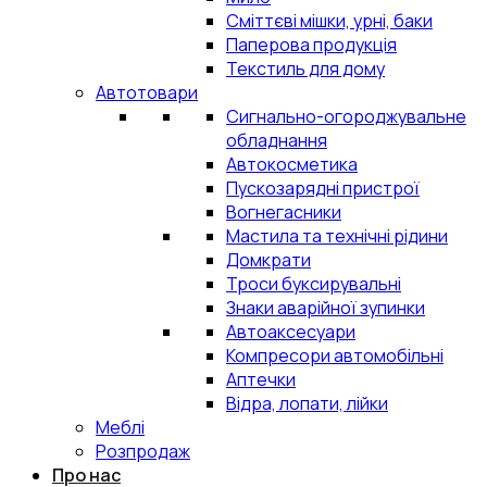
Сміттєві мішки, урні, баки
Паперова продукція
Текстиль для дому
Автотовари
Сигнально-огороджувальне
обладнання
Автокосметика
Пускозарядні пристрої
Вогнегасники
Мастила та технічні рідини
Домкрати
Троси буксирувальні
Знаки аварійної зупинки
Автоаксесуари
Компресори автомобільні
Аптечки
Відра, лопати, лійки
Меблі
Розпродаж
Про нас