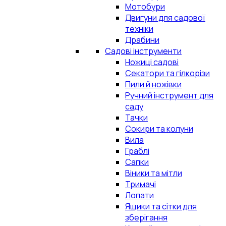
Мотобури
Двигуни для садової
техніки
Драбини
Садові інструменти
Ножиці садові
Секатори та гілкорізи
Пили й ножівки
Ручний інструмент для
саду
Тачки
Сокири та колуни
Вила
Граблі
Сапки
Віники та мітли
Тримачі
Лопати
Ящики та сітки для
зберігання