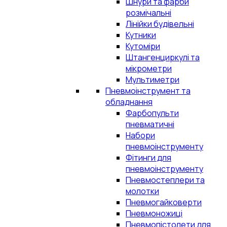
Шнури та фарби
розмічальні
Лінійки будівельні
Кутники
Кутоміри
Штангенциркулі та
мікрометри
Мультиметри
Пневмоінструмент та
обладнання
Фарбопульти
пневматичні
Набори
пневмоінструменту
Фітинги для
пневмоінструменту
Пневмостеплери та
молотки
Пневмогайковерти
Пневмоножиці
Пневмопістолети для