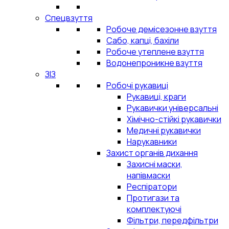
Спецвзуття
Робоче демісезонне взуття
Сабо, капці, бахіли
Робоче утеплене взуття
Водонепроникне взуття
ЗІЗ
Робочі рукавиці
Рукавиці, краги
Рукавички універсальні
Хімічно-стійкі рукавички
Медичні рукавички
Нарукавники
Захист органів дихання
Захисні маски,
напівмаски
Респіратори
Протигази та
комплектуючі
Фільтри, передфільтри