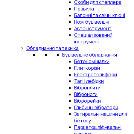
Скоби для степлера
Правила
Балонні та свічні ключі
Ножі будівельні
Автоінструмент
Спеціалізований
інструмент
Обладнання та техніка
Будівельне обладнання
Бетономішалки
Плиткорізи
Електротельфери
Талі і лебідки
Віброплити
Віброноги
Віброрейки
Глибинні вібратори
Затиральні машини для
бетону
Паркетошліфувальні
машини