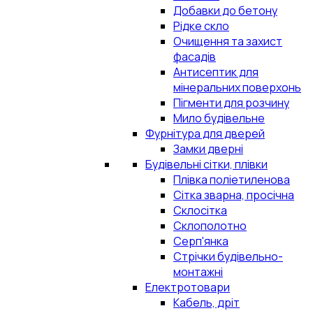
Добавки до бетону
Рідке скло
Очищення та захист
фасадів
Антисептик для
мінеральних поверхонь
Пігменти для розчину
Мило будівельне
Фурнітура для дверей
Замки дверні
Будівельні сітки, плівки
Плівка поліетиленова
Сітка зварна, просічна
Склосітка
Склополотно
Серп'янка
Стрічки будівельно-
монтажні
Електротовари
Кабель, дріт