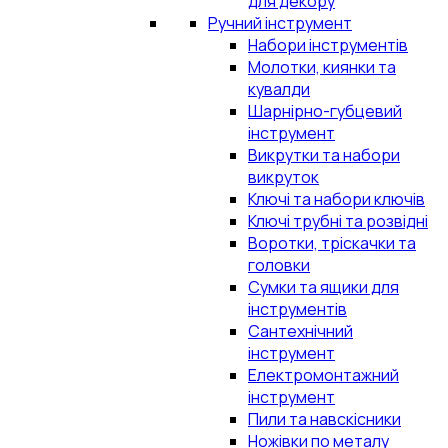
для декору
Ручний інструмент
Набори інструментів
Молотки, киянки та
кувалди
Шарнірно-губцевий
інструмент
Викрутки та набори
викруток
Ключі та набори ключів
Ключі трубні та розвідні
Воротки, тріскачки та
головки
Сумки та ящики для
інструментів
Сантехнічний
інструмент
Електромонтажний
інструмент
Пили та навскісники
Ножівки по металу