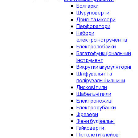
Болгарки
Шуруповерти
Дрилі та міксери
Перфоратори
Набори
електроінструментів
Електролобзики
Багатофункціональний
інструмент
Викрутки акумуляторні
Шліфувальні та
полірувальні машини
Дискові пили
Шабельні пили
Електроножиці
Електрорубанки
Фрезери
Фени будівельні
Гайковерти
Пістолети клейові