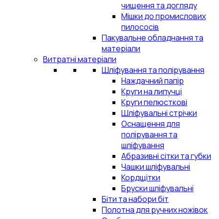
чищення та догляду
Мішки до промислових
пилососів
Пакувальне обладнання та
матеріали
Витратні матеріали
Шліфування та полірування
Наждачний папір
Круги на липучці
Круги пелюсткові
Шліфувальні стрічки
Оснащення для
полірування та
шліфування
Абразивні сітки та губки
Чашки шліфувальні
Кордщітки
Бруски шліфувальні
Біти та набори біт
Полотна для ручних ножівок