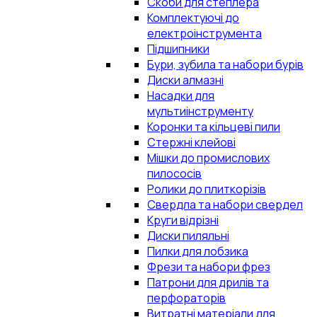
Скоби для степлера
Комплектуючі до
електроінструмента
Підшипники
Бури, зубила та набори бурів
Диски алмазні
Насадки для
мультиінструменту
Коронки та кільцеві пили
Стержні клейові
Мішки до промислових
пилососів
Ролики до плиткорізів
Свердла та набори свердел
Круги відрізні
Диски пиляльні
Пилки для лобзика
Фрези та набори фрез
Патрони для дрилів та
перфораторів
Витратні матеріали для