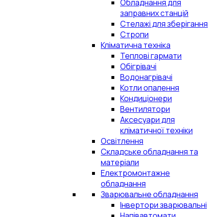
Обладнання для
заправних станцій
Стелажі для зберігання
Стропи
Кліматична техніка
Теплові гармати
Обігрівачі
Водонагрівачі
Котли опалення
Кондиціонери
Вентилятори
Аксесуари для
кліматичної техніки
Освітлення
Складське обладнання та
матеріали
Електромонтажне
обладнання
Зварювальне обладнання
Інвертори зварювальні
Напівавтомати