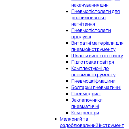
накачування шин
Пневмопістолети для
розпилювання і
нагнітання
Пневмопістолети
продувні
Витратні матеріали для
пневмоінструменту
Шланги високого тиску
Підготовка повітря
Комплектуючі до
пневмоінструменту
Пневмошліфмашини
Болгарки пневматичні
Пневмодрилі
Заклепочники
пневматичні
Компресори
Малярний та
оздоблювальний інструмент