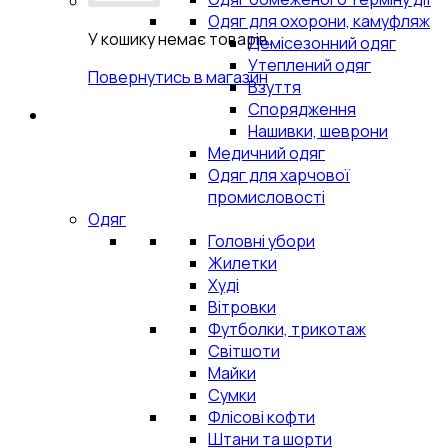
Одяг для охорони, камуфляж
У кошику немає товарів.
Демісезонний одяг
Утеплений одяг
Повернутись в магазин
Взуття
Спорядження
Нашивки, шеврони
Медичний одяг
Одяг для харчової
промисловості
Одяг
Головні убори
Жилетки
Худі
Вітровки
Футболки, трикотаж
Світшоти
Майки
Сумки
Флісові кофти
Штани та шорти