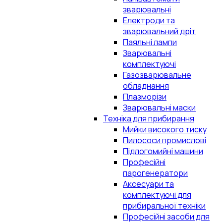
зварювальні
Електроди та
зварювальний дріт
Паяльні лампи
Зварювальні
комплектуючі
Газозварювальне
обладнання
Плазморізи
Зварювальні маски
Техніка для прибирання
Мийки високого тиску
Пилососи промислові
Підлогомийні машини
Професійні
парогенератори
Аксесуари та
комплектуючі для
прибиральної техніки
Професійні засоби для