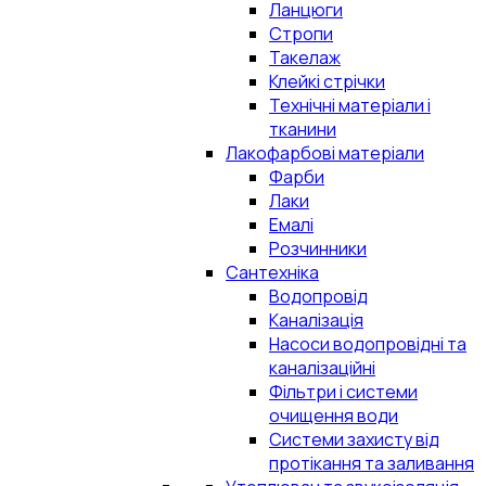
Ланцюги
Стропи
Такелаж
Клейкі стрічки
Технічні матеріали і
тканини
Лакофарбові матеріали
Фарби
Лаки
Емалі
Розчинники
Сантехніка
Водопровід
Каналізація
Насоси водопровідні та
каналізаційні
Фільтри і системи
очищення води
Системи захисту від
протікання та заливання