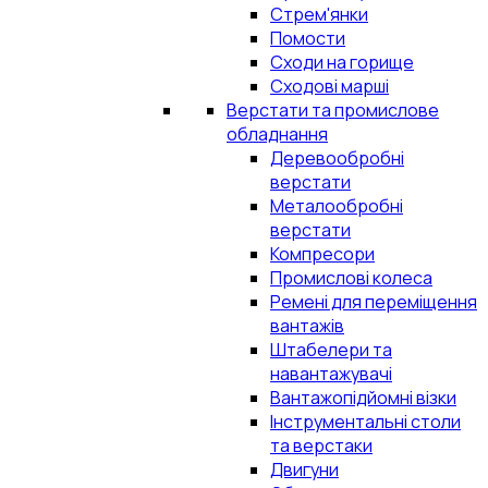
Стрем'янки
Помости
Сходи на горище
Сходові марші
Верстати та промислове
обладнання
Деревообробні
верстати
Металообробні
верстати
Компресори
Промислові колеса
Ремені для переміщення
вантажів
Штабелери та
навантажувачі
Вантажопідйомні візки
Інструментальні столи
та верстаки
Двигуни