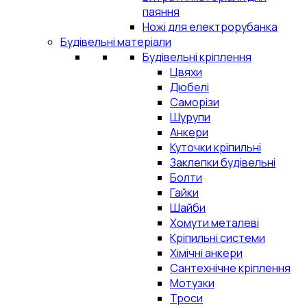
паяння
Ножі для електрорубанка
Будівельні матеріали
Будівельні кріплення
Цвяхи
Дюбелі
Саморізи
Шурупи
Анкери
Куточки кріпильні
Заклепки будівельні
Болти
Гайки
Шайби
Хомути металеві
Кріпильні системи
Хімічні анкери
Сантехнічне кріплення
Мотузки
Троси