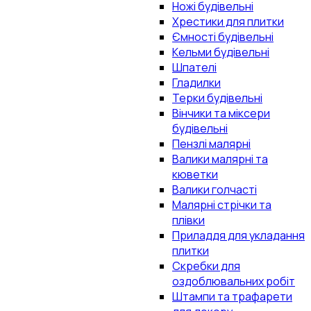
Ножі будівельні
Хрестики для плитки
Ємності будівельні
Кельми будівельні
Шпателі
Гладилки
Терки будівельні
Вінчики та міксери
будівельні
Пензлі малярні
Валики малярні та
кюветки
Валики голчасті
Малярні стрічки та
плівки
Приладдя для укладання
плитки
Скребки для
оздоблювальних робіт
Штампи та трафарети