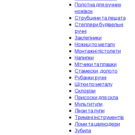
Полотна для ручних
ножівок
Струбцини та лещата
Степлери будівельні
ручні
Заклепники
Ножиці по металу
Монтажні пістолети
Напилки
Мітчики та плашки
Стамески, долото
Рубанки ручні
Щітки по металу
Склорізи
Присоски для скла
Мультитули
Лінзи та лупи
Тримачі інструментів
Ломи та цвяходери
Зубила