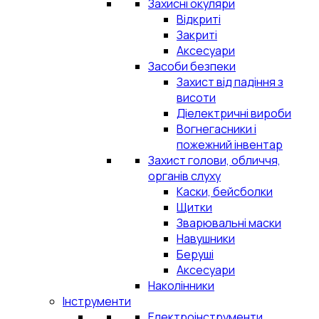
Захисні окуляри
Відкриті
Закриті
Аксесуари
Засоби безпеки
Захист від падіння з
висоти
Діелектричні вироби
Вогнегасники і
пожежний інвентар
Захист голови, обличчя,
органів слуху
Каски, бейсболки
Щитки
Зварювальні маски
Навушники
Беруші
Аксесуари
Наколінники
Інструменти
Електроінструменти