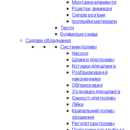
Монтажні елементи
Розетки, вимикачі
Силові роз'єми
Ізоляційні матеріали
Тенти
Будівельні суміші
Садове обладнання
Системи поливу
Насоси
Шланги для поливу
Котушки для шланга
Розбризкувачі й
наконечники
Обприскувачі
З'єднувачі для шланга
Ємності для поливу
Лійки
Крапельний полив і
зрошення
Регулятори поливу
Поліетиленові труби та