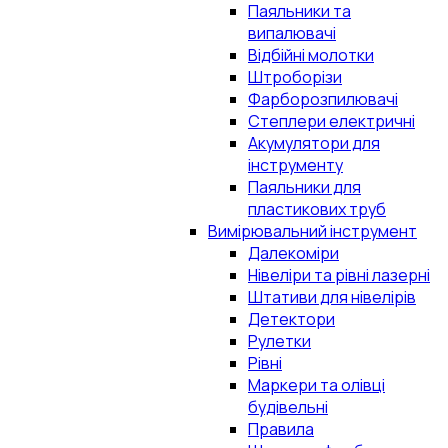
Паяльники та
випалювачі
Відбійні молотки
Штроборізи
Фарборозпилювачі
Степлери електричні
Акумулятори для
інструменту
Паяльники для
пластикових труб
Вимірювальний інструмент
Далекоміри
Нівеліри та рівні лазерні
Штативи для нівелірів
Детектори
Рулетки
Рівні
Маркери та олівці
будівельні
Правила