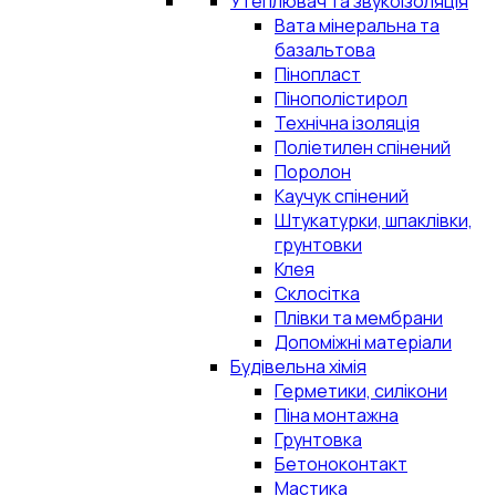
Утеплювач та звукоізоляція
Вата мінеральна та
базальтова
Пінопласт
Пінополістирол
Технічна ізоляція
Поліетилен спінений
Поролон
Каучук спінений
Штукатурки, шпаклівки,
грунтовки
Клея
Склосітка
Плівки та мембрани
Допоміжні матеріали
Будівельна хімія
Герметики, силікони
Піна монтажна
Грунтовка
Бетоноконтакт
Мастика