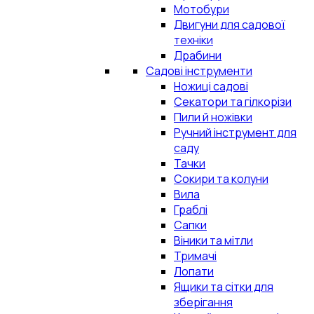
Мотобури
Двигуни для садової
техніки
Драбини
Садові інструменти
Ножиці садові
Секатори та гілкорізи
Пили й ножівки
Ручний інструмент для
саду
Тачки
Сокири та колуни
Вила
Граблі
Сапки
Віники та мітли
Тримачі
Лопати
Ящики та сітки для
зберігання