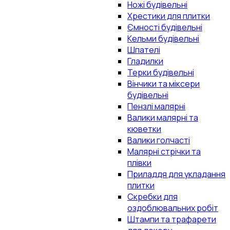
Ножі будівельні
Хрестики для плитки
Ємності будівельні
Кельми будівельні
Шпателі
Гладилки
Терки будівельні
Вінчики та міксери
будівельні
Пензлі малярні
Валики малярні та
кюветки
Валики голчасті
Малярні стрічки та
плівки
Приладдя для укладання
плитки
Скребки для
оздоблювальних робіт
Штампи та трафарети