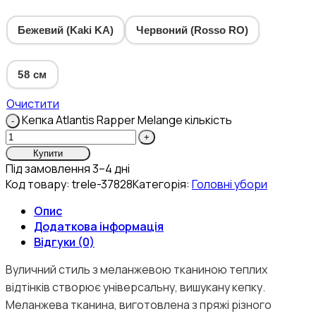
Бежевий (Kaki KA)
Червоний (Rosso RO)
58 см
Очистити
Кепка Atlantis Rapper Melange кількість
Купити
Під замовлення 3–4 дні
Код товару:
trele-37828
Категорія:
Головні убори
Опис
Додаткова інформація
Відгуки (0)
Вуличний стиль з меланжевою тканиною теплих
відтінків створює універсальну, вишукану кепку.
Меланжева тканина, виготовлена з пряжі різного