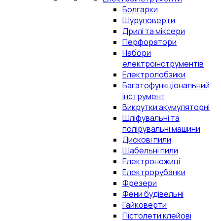
Болгарки
Шуруповерти
Дрилі та міксери
Перфоратори
Набори
електроінструментів
Електролобзики
Багатофункціональний
інструмент
Викрутки акумуляторні
Шліфувальні та
полірувальні машини
Дискові пили
Шабельні пили
Електроножиці
Електрорубанки
Фрезери
Фени будівельні
Гайковерти
Пістолети клейові