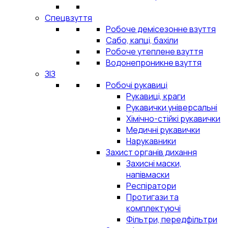
Спецвзуття
Робоче демісезонне взуття
Сабо, капці, бахіли
Робоче утеплене взуття
Водонепроникне взуття
ЗІЗ
Робочі рукавиці
Рукавиці, краги
Рукавички універсальні
Хімічно-стійкі рукавички
Медичні рукавички
Нарукавники
Захист органів дихання
Захисні маски,
напівмаски
Респіратори
Протигази та
комплектуючі
Фільтри, передфільтри