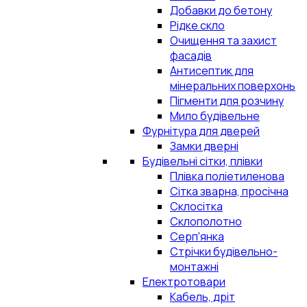
Добавки до бетону
Рідке скло
Очищення та захист
фасадів
Антисептик для
мінеральних поверхонь
Пігменти для розчину
Мило будівельне
Фурнітура для дверей
Замки дверні
Будівельні сітки, плівки
Плівка поліетиленова
Сітка зварна, просічна
Склосітка
Склополотно
Серп'янка
Стрічки будівельно-
монтажні
Електротовари
Кабель, дріт