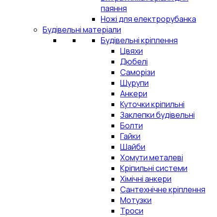
паяння
Ножі для електрорубанка
Будівельні матеріали
Будівельні кріплення
Цвяхи
Дюбелі
Саморізи
Шурупи
Анкери
Куточки кріпильні
Заклепки будівельні
Болти
Гайки
Шайби
Хомути металеві
Кріпильні системи
Хімічні анкери
Сантехнічне кріплення
Мотузки
Троси