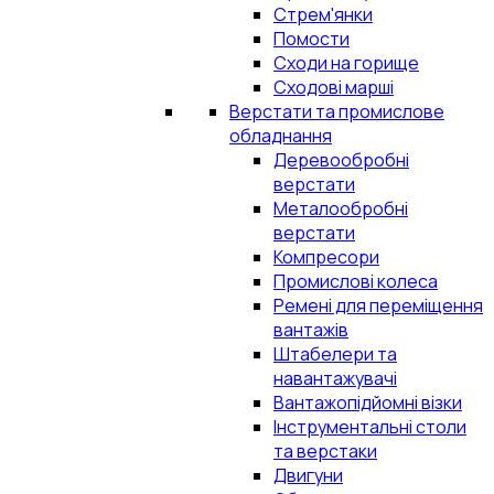
Стрем'янки
Помости
Сходи на горище
Сходові марші
Верстати та промислове
обладнання
Деревообробні
верстати
Металообробні
верстати
Компресори
Промислові колеса
Ремені для переміщення
вантажів
Штабелери та
навантажувачі
Вантажопідйомні візки
Інструментальні столи
та верстаки
Двигуни