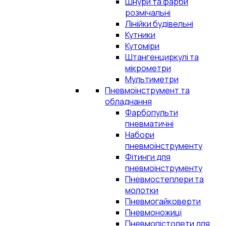
Шнури та фарби
розмічальні
Лінійки будівельні
Кутники
Кутоміри
Штангенциркулі та
мікрометри
Мультиметри
Пневмоінструмент та
обладнання
Фарбопульти
пневматичні
Набори
пневмоінструменту
Фітинги для
пневмоінструменту
Пневмостеплери та
молотки
Пневмогайковерти
Пневмоножиці
Пневмопістолети для