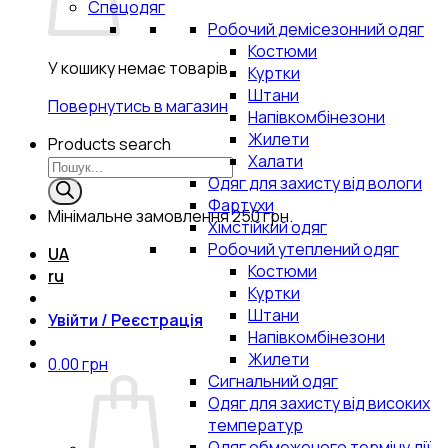
Спецодяг
Робочий демісезонний одяг
Костюми
У кошику немає товарів.
Куртки
Штани
Повернутись в магазин
Напівкомбінезони
Жилети
Products search
Халати
Одяг для захисту від вологи
Фартухи
Мінімальне замовлення
250 грн.
Хімстійкий одяг
Робочий утеплений одяг
UA
Костюми
ru
Куртки
Штани
Увійти / Реєстрація
Напівкомбінезони
Жилети
0.00
грн
Сигнальний одяг
Одяг для захисту від високих
температур
Одяг обмеженого терміну дії