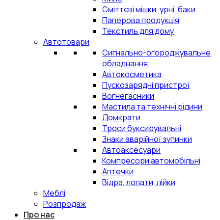
Сміттєві мішки, урні, баки
Паперова продукція
Текстиль для дому
Автотовари
Сигнально-огороджувальне
обладнання
Автокосметика
Пускозарядні пристрої
Вогнегасники
Мастила та технічні рідини
Домкрати
Троси буксирувальні
Знаки аварійної зупинки
Автоаксесуари
Компресори автомобільні
Аптечки
Відра, лопати, лійки
Меблі
Розпродаж
Про нас