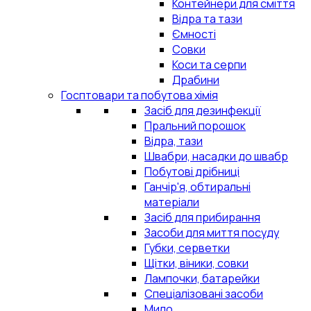
Контейнери для сміття
Відра та тази
Ємності
Совки
Коси та серпи
Драбини
Госптовари та побутова хімія
Засіб для дезинфекції
Пральний порошок
Відра, тази
Швабри, насадки до швабр
Побутові дрібниці
Ганчір'я, обтиральні
матеріали
Засіб для прибирання
Засоби для миття посуду
Губки, серветки
Щітки, віники, совки
Лампочки, батарейки
Спеціалізовані засоби
Мило