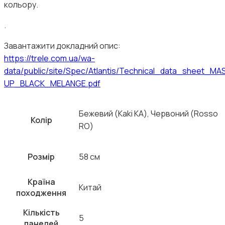
кольору.
.
Завантажити докладний опис:
https://trele.com.ua/wa-
data/public/site/Spec/Atlantis/Technical_data_sheet_MA
UP_BLACK_MELANGE.pdf
Бежевий (Kaki KA), Червоний (Rosso
Колір
RO)
Розмір
58 см
Країна
Китай
походження
Кількість
5
панелей