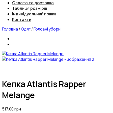
Оплата та доставка
Таблиця розмірів
Індивідуальний пошив
Контакти
Головна
/
Одяг
/
Головні убори
Кепка Atlantis Rapper
Melange
517.00
грн