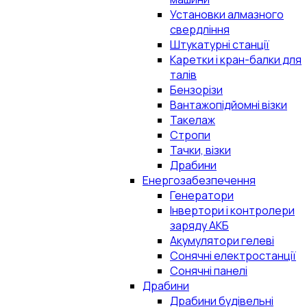
Установки алмазного
свердління
Штукатурні станції
Каретки і кран-балки для
талів
Бензорізи
Вантажопідйомні візки
Такелаж
Стропи
Тачки, візки
Драбини
Енергозабезпечення
Генератори
Інвертори і контролери
заряду АКБ
Акумулятори гелеві
Сонячні електростанції
Сонячні панелі
Драбини
Драбини будівельні