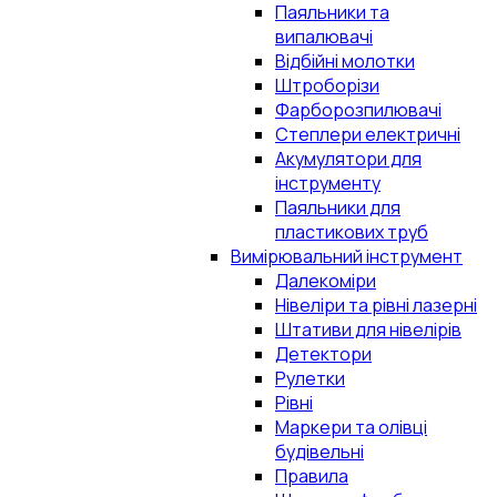
Паяльники та
випалювачі
Відбійні молотки
Штроборізи
Фарборозпилювачі
Степлери електричні
Акумулятори для
інструменту
Паяльники для
пластикових труб
Вимірювальний інструмент
Далекоміри
Нівеліри та рівні лазерні
Штативи для нівелірів
Детектори
Рулетки
Рівні
Маркери та олівці
будівельні
Правила