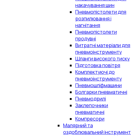
накачування шин
Пневмопістолети для
розпилювання і
нагнітання
Пневмопістолети
продувні
Витратні матеріали для
пневмоінструменту
Шланги високого тиску
Підготовка повітря
Комплектуючі до
пневмоінструменту
Пневмошліфмашини
Болгарки пневматичні
Пневмодрилі
Заклепочники
пневматичні
Компресори
Малярний та
оздоблювальний інструмент