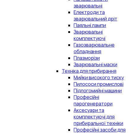
зварювальні
Електроди та
зварювальний дріт
Паяльні лампи
Зварювальні
комплектуючі
Газозварювальне
обладнання
Плазморізи
Зварювальні маски
Техніка для прибирання
Мийки високого тиску
Пилососи промислові
Підлогомийні машини
Професійні
парогенератори
Аксесуари та
комплектуючі для
прибиральної техніки
Професійні засоби для