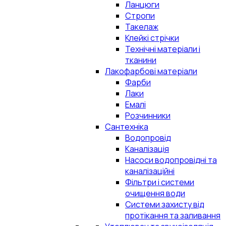
Ланцюги
Стропи
Такелаж
Клейкі стрічки
Технічні матеріали і
тканини
Лакофарбові матеріали
Фарби
Лаки
Емалі
Розчинники
Сантехніка
Водопровід
Каналізація
Насоси водопровідні та
каналізаційні
Фільтри і системи
очищення води
Системи захисту від
протікання та заливання