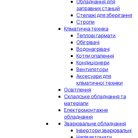
Обладнання для
заправних станцій
Стелажі для зберігання
Стропи
Кліматична техніка
Теплові гармати
Обігрівачі
Водонагрівачі
Котли опалення
Кондиціонери
Вентилятори
Аксесуари для
кліматичної техніки
Освітлення
Складське обладнання та
матеріали
Електромонтажне
обладнання
Зварювальне обладнання
Інвертори зварювальні
Напівавтомати