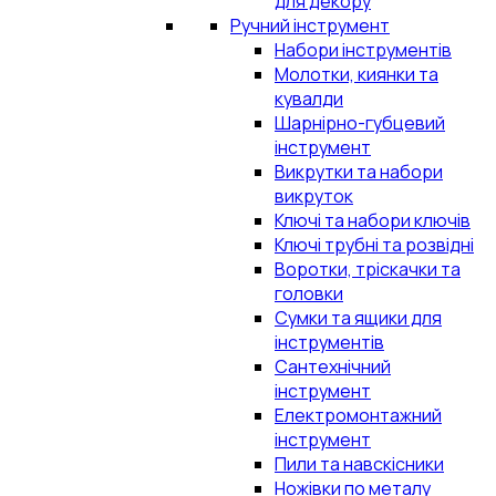
для декору
Ручний інструмент
Набори інструментів
Молотки, киянки та
кувалди
Шарнірно-губцевий
інструмент
Викрутки та набори
викруток
Ключі та набори ключів
Ключі трубні та розвідні
Воротки, тріскачки та
головки
Сумки та ящики для
інструментів
Сантехнічний
інструмент
Електромонтажний
інструмент
Пили та навскісники
Ножівки по металу