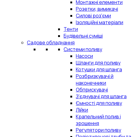
Монтажні елементи
Розетки, вимикачі
Силові роз'єми
Ізоляційні матеріали
Тенти
Будівельні суміші
Садове обладнання
Системи поливу
Насоси
Шланги для поливу
Котушки для шланга
Розбризкувачі й
наконечники
Обприскувачі
З'єднувачі для шланга
Ємності для поливу
Лійки
Крапельний полив і
зрошення
Регулятори поливу
Поліетиленові труби та