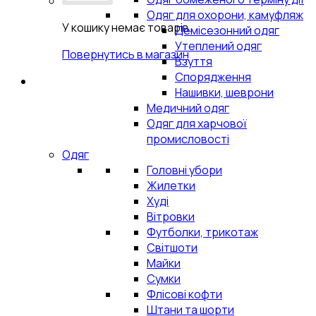
Одяг для охорони, камуфляж
У кошику немає товарів.
Демісезонний одяг
Утеплений одяг
Повернутись в магазин
Взуття
Спорядження
Нашивки, шеврони
Медичний одяг
Одяг для харчової
промисловості
Одяг
Головні убори
Жилетки
Худі
Вітровки
Футболки, трикотаж
Світшоти
Майки
Сумки
Флісові кофти
Штани та шорти