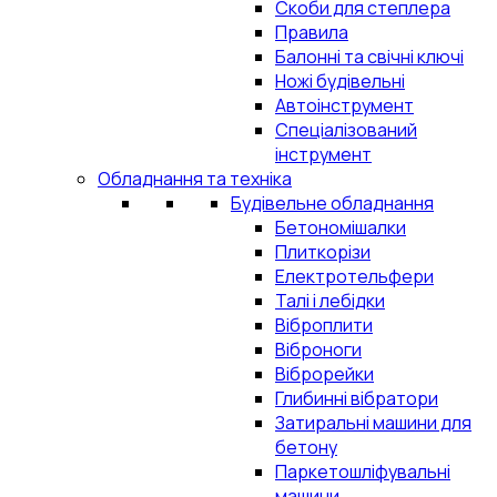
Скоби для степлера
Правила
Балонні та свічні ключі
Ножі будівельні
Автоінструмент
Спеціалізований
інструмент
Обладнання та техніка
Будівельне обладнання
Бетономішалки
Плиткорізи
Електротельфери
Талі і лебідки
Віброплити
Віброноги
Віброрейки
Глибинні вібратори
Затиральні машини для
бетону
Паркетошліфувальні
машини