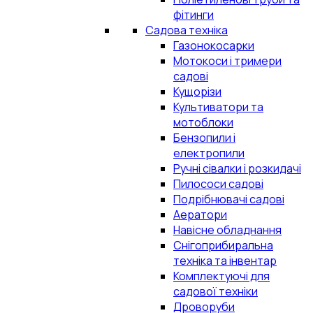
фітинги
Садова техніка
Газонокосарки
Мотокоси і тримери
садові
Кущорізи
Культиватори та
мотоблоки
Бензопили і
електропили
Ручні сівалки і розкидачі
Пилососи садові
Подрібнювачі садові
Аератори
Навісне обладнання
Снігоприбиральна
техніка та інвентар
Комплектуючі для
садової техніки
Дроворуби