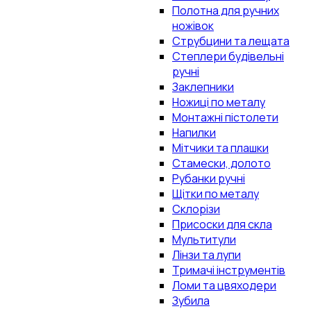
Полотна для ручних
ножівок
Струбцини та лещата
Степлери будівельні
ручні
Заклепники
Ножиці по металу
Монтажні пістолети
Напилки
Мітчики та плашки
Стамески, долото
Рубанки ручні
Щітки по металу
Склорізи
Присоски для скла
Мультитули
Лінзи та лупи
Тримачі інструментів
Ломи та цвяходери
Зубила