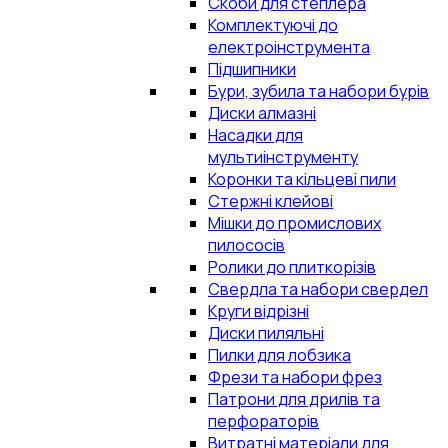
Скоби для степлера
Комплектуючі до
електроінструмента
Підшипники
Бури, зубила та набори бурів
Диски алмазні
Насадки для
мультиінструменту
Коронки та кільцеві пили
Стержні клейові
Мішки до промислових
пилососів
Ролики до плиткорізів
Свердла та набори свердел
Круги відрізні
Диски пиляльні
Пилки для лобзика
Фрези та набори фрез
Патрони для дрилів та
перфораторів
Витратні матеріали для