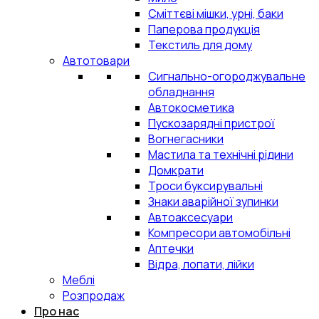
Сміттєві мішки, урні, баки
Паперова продукція
Текстиль для дому
Автотовари
Сигнально-огороджувальне
обладнання
Автокосметика
Пускозарядні пристрої
Вогнегасники
Мастила та технічні рідини
Домкрати
Троси буксирувальні
Знаки аварійної зупинки
Автоаксесуари
Компресори автомобільні
Аптечки
Відра, лопати, лійки
Меблі
Розпродаж
Про нас