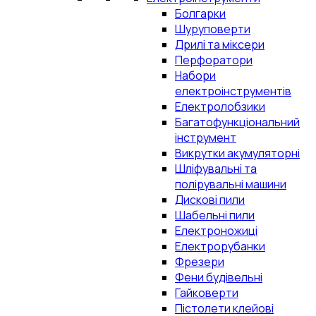
Болгарки
Шуруповерти
Дрилі та міксери
Перфоратори
Набори
електроінструментів
Електролобзики
Багатофункціональний
інструмент
Викрутки акумуляторні
Шліфувальні та
полірувальні машини
Дискові пили
Шабельні пили
Електроножиці
Електрорубанки
Фрезери
Фени будівельні
Гайковерти
Пістолети клейові