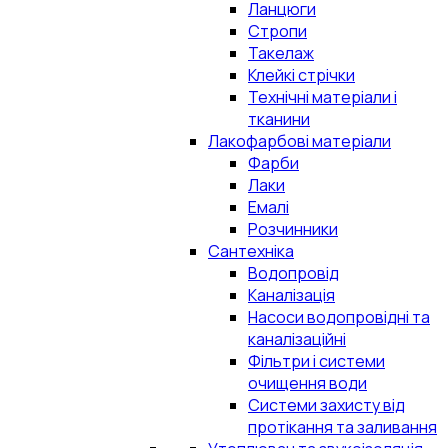
Ланцюги
Стропи
Такелаж
Клейкі стрічки
Технічні матеріали і
тканини
Лакофарбові матеріали
Фарби
Лаки
Емалі
Розчинники
Сантехніка
Водопровід
Каналізація
Насоси водопровідні та
каналізаційні
Фільтри і системи
очищення води
Системи захисту від
протікання та заливання