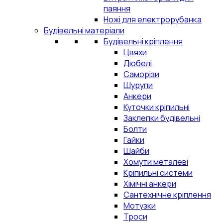
паяння
Ножі для електрорубанка
Будівельні матеріали
Будівельні кріплення
Цвяхи
Дюбелі
Саморізи
Шурупи
Анкери
Куточки кріпильні
Заклепки будівельні
Болти
Гайки
Шайби
Хомути металеві
Кріпильні системи
Хімічні анкери
Сантехнічне кріплення
Мотузки
Троси