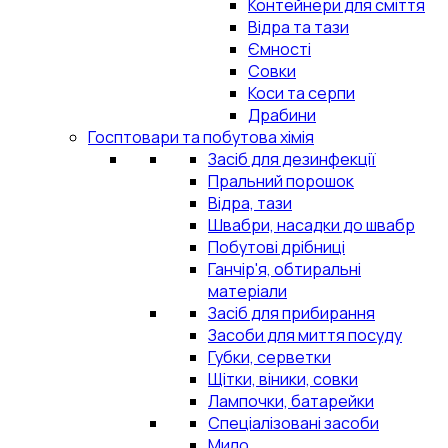
Контейнери для сміття
Відра та тази
Ємності
Совки
Коси та серпи
Драбини
Госптовари та побутова хімія
Засіб для дезинфекції
Пральний порошок
Відра, тази
Швабри, насадки до швабр
Побутові дрібниці
Ганчір'я, обтиральні
матеріали
Засіб для прибирання
Засоби для миття посуду
Губки, серветки
Щітки, віники, совки
Лампочки, батарейки
Спеціалізовані засоби
Мило