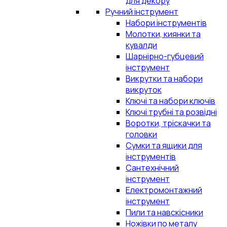
для декору
Ручний інструмент
Набори інструментів
Молотки, киянки та
кувалди
Шарнірно-губцевий
інструмент
Викрутки та набори
викруток
Ключі та набори ключів
Ключі трубні та розвідні
Воротки, тріскачки та
головки
Сумки та ящики для
інструментів
Сантехнічний
інструмент
Електромонтажний
інструмент
Пили та навскісники
Ножівки по металу