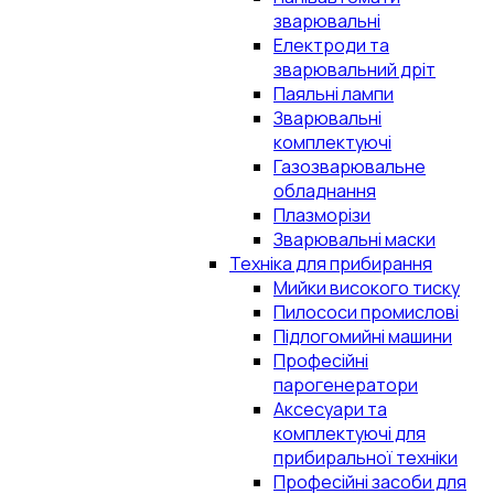
зварювальні
Електроди та
зварювальний дріт
Паяльні лампи
Зварювальні
комплектуючі
Газозварювальне
обладнання
Плазморізи
Зварювальні маски
Техніка для прибирання
Мийки високого тиску
Пилососи промислові
Підлогомийні машини
Професійні
парогенератори
Аксесуари та
комплектуючі для
прибиральної техніки
Професійні засоби для