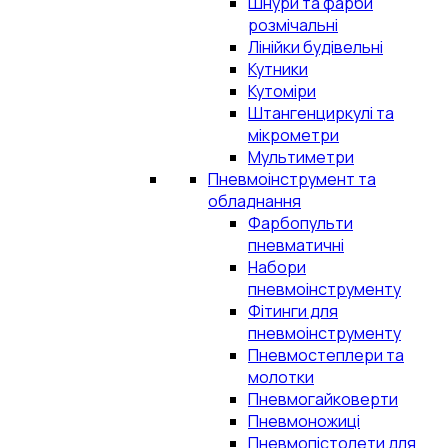
Шнури та фарби
розмічальні
Лінійки будівельні
Кутники
Кутоміри
Штангенциркулі та
мікрометри
Мультиметри
Пневмоінструмент та
обладнання
Фарбопульти
пневматичні
Набори
пневмоінструменту
Фітинги для
пневмоінструменту
Пневмостеплери та
молотки
Пневмогайковерти
Пневмоножиці
Пневмопістолети для