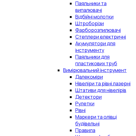
Паяльники та
випалювачі
Відбійні молотки
Штроборізи
Фарборозпилювачі
Степлери електричні
Акумулятори для
інструменту
Паяльники для
пластикових труб
Вимірювальний інструмент
Далекоміри
Нівеліри та рівні лазерні
Штативи для нівелірів
Детектори
Рулетки
Рівні
Маркери та олівці
будівельні
Правила