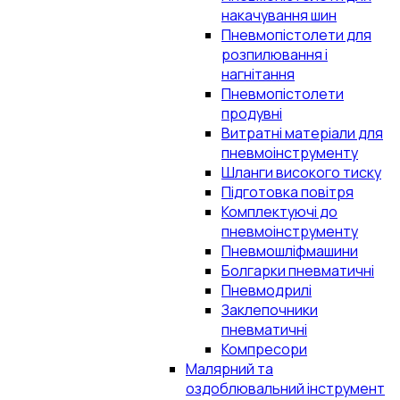
накачування шин
Пневмопістолети для
розпилювання і
нагнітання
Пневмопістолети
продувні
Витратні матеріали для
пневмоінструменту
Шланги високого тиску
Підготовка повітря
Комплектуючі до
пневмоінструменту
Пневмошліфмашини
Болгарки пневматичні
Пневмодрилі
Заклепочники
пневматичні
Компресори
Малярний та
оздоблювальний інструмент