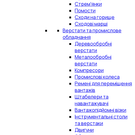
Стрем'янки
Помости
Сходи на горище
Сходові марші
Верстати та промислове
обладнання
Деревообробні
верстати
Металообробні
верстати
Компресори
Промислові колеса
Ремені для переміщення
вантажів
Штабелери та
навантажувачі
Вантажопідйомні візки
Інструментальні столи
та верстаки
Двигуни