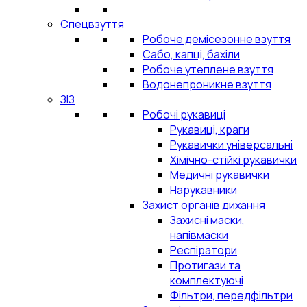
Спецвзуття
Робоче демісезонне взуття
Сабо, капці, бахіли
Робоче утеплене взуття
Водонепроникне взуття
ЗІЗ
Робочі рукавиці
Рукавиці, краги
Рукавички універсальні
Хімічно-стійкі рукавички
Медичні рукавички
Нарукавники
Захист органів дихання
Захисні маски,
напівмаски
Респіратори
Протигази та
комплектуючі
Фільтри, передфільтри