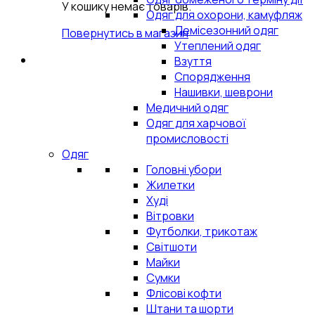
У кошику немає товарів.
Одяг для охорони, камуфляж
Демісезонний одяг
Повернутись в магазин
Утеплений одяг
Взуття
Спорядження
Нашивки, шеврони
Медичний одяг
Одяг для харчової
промисловості
Одяг
Головні убори
Жилетки
Худі
Вітровки
Футболки, трикотаж
Світшоти
Майки
Сумки
Флісові кофти
Штани та шорти