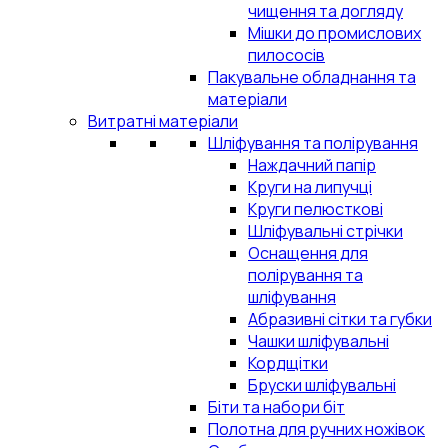
чищення та догляду
Мішки до промислових
пилососів
Пакувальне обладнання та
матеріали
Витратні матеріали
Шліфування та полірування
Наждачний папір
Круги на липучці
Круги пелюсткові
Шліфувальні стрічки
Оснащення для
полірування та
шліфування
Абразивні сітки та губки
Чашки шліфувальні
Кордщітки
Бруски шліфувальні
Біти та набори біт
Полотна для ручних ножівок