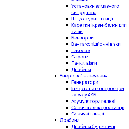
Установки алмазного
свердління
Штукатурні станції
Каретки і кран-балки для
талів
Бензорізи
Вантажопідйомні візки
Такелаж
Стропи
Тачки, візки
Драбини
Енергозабезпечення
Генератори
Інвертори і контролери
заряду АКБ
Акумулятори гелеві
Сонячні електростанції
Сонячні панелі
Драбини
Драбини будівельні