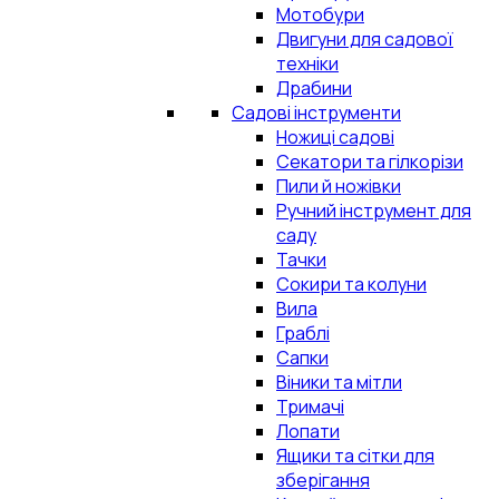
Мотобури
Двигуни для садової
техніки
Драбини
Садові інструменти
Ножиці садові
Секатори та гілкорізи
Пили й ножівки
Ручний інструмент для
саду
Тачки
Сокири та колуни
Вила
Граблі
Сапки
Віники та мітли
Тримачі
Лопати
Ящики та сітки для
зберігання