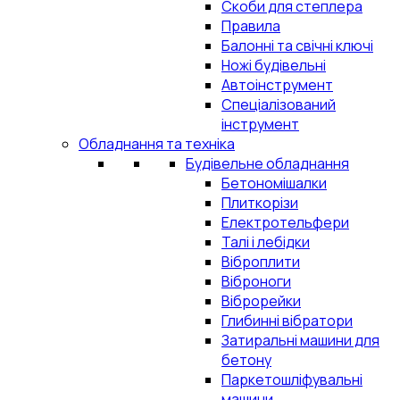
Скоби для степлера
Правила
Балонні та свічні ключі
Ножі будівельні
Автоінструмент
Спеціалізований
інструмент
Обладнання та техніка
Будівельне обладнання
Бетономішалки
Плиткорізи
Електротельфери
Талі і лебідки
Віброплити
Віброноги
Віброрейки
Глибинні вібратори
Затиральні машини для
бетону
Паркетошліфувальні
машини