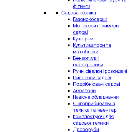
фітинги
Садова техніка
Газонокосарки
Мотокоси і тримери
садові
Кущорізи
Культиватори та
мотоблоки
Бензопили і
електропили
Ручні сівалки і розкидачі
Пилососи садові
Подрібнювачі садові
Аератори
Навісне обладнання
Снігоприбиральна
техніка та інвентар
Комплектуючі для
садової техніки
Дроворуби