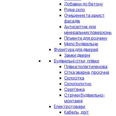
Добавки до бетону
Рідке скло
Очищення та захист
фасадів
Антисептик для
мінеральних поверхонь
Пігменти для розчину
Мило будівельне
Фурнітура для дверей
Замки дверні
Будівельні сітки, плівки
Плівка поліетиленова
Сітка зварна, просічна
Склосітка
Склополотно
Серп'янка
Стрічки будівельно-
монтажні
Електротовари
Кабель, дріт