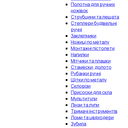
Полотна для ручних
ножівок
Струбцини та лещата
Степлери будівельні
ручні
Заклепники
Ножиці по металу
Монтажні пістолети
Напилки
Мітчики та плашки
Стамески, долото
Рубанки ручні
Щітки по металу
Склорізи
Присоски для скла
Мультитули
Лінзи та лупи
Тримачі інструментів
Ломи та цвяходери
Зубила