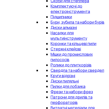
Скоби для степлера
Комплектуючі до
електроінструмента
Підшипники
Бури, зубила та набори бурів
Диски алмазні
Насадки для
мультиінструменту
Коронки та кільцеві пили
Стержні клейові
Мішки до промислових
пилососів
Ролики до плиткорізів
Свердла та набори свердел
Круги відрізні
Диски пиляльні
Пилки для лобзика
Фрези та набори фрез
Патрони для дрилів та
перфораторів
Витратні матеріали для