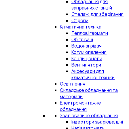
Обладнання для
заправних станцій
Стелажі для зберігання
Стропи
Кліматична техніка
Теплові гармати
Обігрівачі
Водонагрівачі
Котли опалення
Кондиціонери
Вентилятори
Аксесуари для
кліматичної техніки
Освітлення
Складське обладнання та
матеріали
Електромонтажне
обладнання
Зварювальне обладнання
Інвертори зварювальні
Напівавтомати