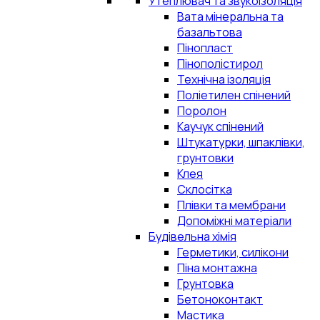
Утеплювач та звукоізоляція
Вата мінеральна та
базальтова
Пінопласт
Пінополістирол
Технічна ізоляція
Поліетилен спінений
Поролон
Каучук спінений
Штукатурки, шпаклівки,
грунтовки
Клея
Склосітка
Плівки та мембрани
Допоміжні матеріали
Будівельна хімія
Герметики, силікони
Піна монтажна
Грунтовка
Бетоноконтакт
Мастика