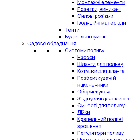
Монтажні елементи
Розетки, вимикачі
Силові роз'єми
Ізоляційні матеріали
Тенти
Будівельні суміші
Садове обладнання
Системи поливу
Насоси
Шланги для поливу
Котушки для шланга
Розбризкувачі й
наконечники
Обприскувачі
З'єднувачі для шланга
Ємності для поливу
Лійки
Крапельний полив і
зрошення
Регулятори поливу
Поліетиленові труби та