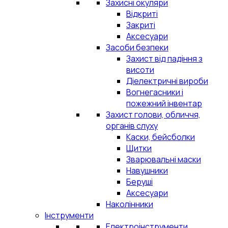
Захисні окуляри
Відкриті
Закриті
Аксесуари
Засоби безпеки
Захист від падіння з
висоти
Діелектричні вироби
Вогнегасники і
пожежний інвентар
Захист голови, обличчя,
органів слуху
Каски, бейсболки
Щитки
Зварювальні маски
Навушники
Беруші
Аксесуари
Наколінники
Інструменти
Електроінструменти