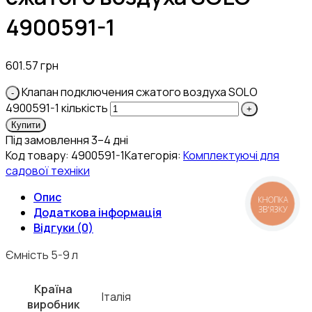
4900591-1
601.57
грн
Клапан подключения сжатого воздуха SOLO
4900591-1 кількість
Купити
Під замовлення 3–4 дні
Код товару:
4900591-1
Категорія:
Комплектуючі для
садової техніки
Опис
КНОПКА
ЗВ'ЯЗКУ
Додаткова інформація
Відгуки (0)
Ємність 5-9 л
Країна
Італія
виробник