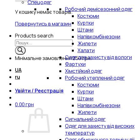
Спецодяг
Робочий демісезонний одяг
У кошику немає товарів.
Костюми
Куртки
Повернутись в магазин
Штани
Products search
Напівкомбінезони
Жилети
Халати
Одяг для захисту від вологи
Мінімальне замовлення
250 грн.
Фартухи
UA
Хімстійкий одяг
ru
Робочий утеплений одяг
Костюми
Увійти / Реєстрація
Куртки
Штани
0.00
грн
Напівкомбінезони
Жилети
Сигнальний одяг
Одяг для захисту від високих
температур
Одяг обмеженого терміну дії