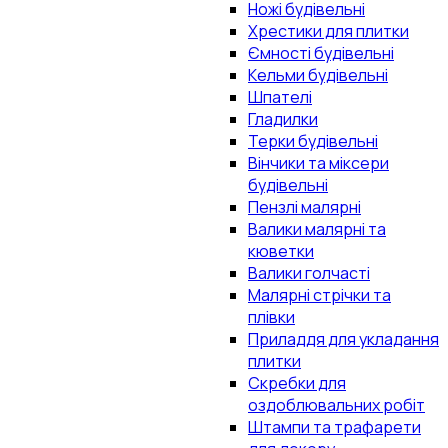
Ножі будівельні
Хрестики для плитки
Ємності будівельні
Кельми будівельні
Шпателі
Гладилки
Терки будівельні
Вінчики та міксери
будівельні
Пензлі малярні
Валики малярні та
кюветки
Валики голчасті
Малярні стрічки та
плівки
Приладдя для укладання
плитки
Скребки для
оздоблювальних робіт
Штампи та трафарети