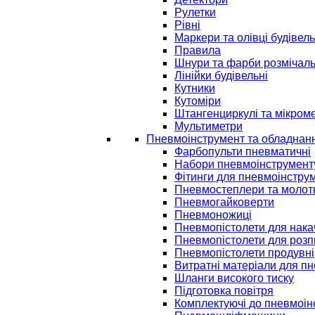
Рулетки
Рівні
Маркери та олівці будівель
Правила
Шнури та фарби розмічаль
Лінійки будівельні
Кутники
Кутоміри
Штангенциркулі та мікром
Мультиметри
Пневмоінструмент та обладнан
Фарбопульти пневматичні
Набори пневмоінструмент
Фітинги для пневмоінстру
Пневмостеплери та молот
Пневмогайковерти
Пневмоножиці
Пневмопістолети для нак
Пневмопістолети для розп
Пневмопістолети продувні
Витратні матеріали для п
Шланги високого тиску
Підготовка повітря
Комплектуючі до пневмоін