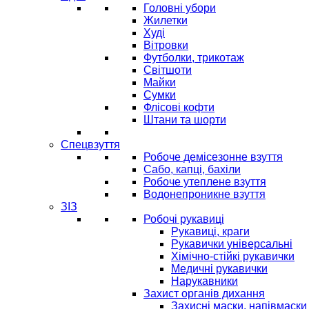
Головні убори
Жилетки
Худі
Вітровки
Футболки, трикотаж
Світшоти
Майки
Сумки
Флісові кофти
Штани та шорти
Спецвзуття
Робоче демісезонне взуття
Сабо, капці, бахіли
Робоче утеплене взуття
Водонепроникне взуття
ЗІЗ
Робочі рукавиці
Рукавиці, краги
Рукавички універсальні
Хімічно-стійкі рукавички
Медичні рукавички
Нарукавники
Захист органів дихання
Захисні маски, напівмаски