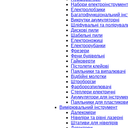
Набори електроінструмент
Електролобзики
Багатофункціональний інс
Викрутки акумуляторні
Шліфувальні та полірувал
Дискові пили
Шабельні пили
Електроножиці
Електрорубанки
Фрезери
Фени будівельні
Гайковерти
Пістолети клейові
Паяльники та випалювачі
Відбійні молотки
Штроборізи
Фарборозпилювачі
Степлери електричні
Акумулятори для інструме
Паяльники для пластикови
Вимірювальний інструмент
Далекоміри
Нівеліри та рівні лазерні
Штативи для нівелірів
Детектори