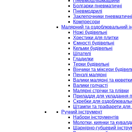
Пневмошліфмашини
Болгарки пневматичні
Пневмодрилі
Заклепочники пневматичн
Компресори
Малярний та оздоблювальний і
Ножі будівельні
Хрестики для плитки
Ємності будівельні
Кельми будівельні
Шпателі
Гладилки
Терки будівельні
Вінчики та міксери будівел
Пензлі малярні
Валики малярні та кюветк
Валики голчасті
Малярні стрічки та плівки
Приладдя для укладання 
Скребки для оздоблювальн
Штампи та трафарети для 
Ручний інструмент
Набори інструментів
Молотки, киянки та кувалд
Шарнірно-губцевий інстру