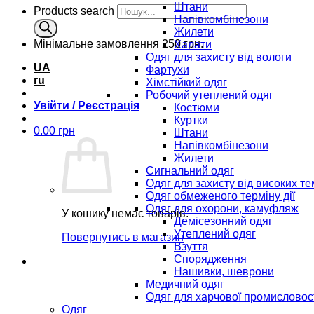
Штани
Products search
Напівкомбінезони
Жилети
Мінімальне замовлення
250 грн.
Халати
Одяг для захисту від вологи
UA
Фартухи
ru
Хімстійкий одяг
Робочий утеплений одяг
Увійти / Реєстрація
Костюми
Куртки
0.00
грн
Штани
Напівкомбінезони
Жилети
Сигнальний одяг
Одяг для захисту від високих т
Одяг обмеженого терміну дії
Одяг для охорони, камуфляж
У кошику немає товарів.
Демісезонний одяг
Утеплений одяг
Повернутись в магазин
Взуття
Спорядження
Нашивки, шеврони
Медичний одяг
Одяг для харчової промисловос
Одяг