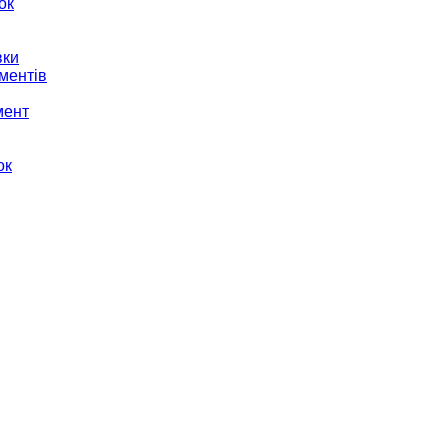
ок
вки
ментів
мент
ок