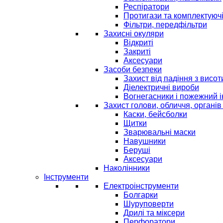
Респіратори
Протигази та комплектуюч
Фільтри, передфільтри
Захисні окуляри
Відкриті
Закриті
Аксесуари
Засоби безпеки
Захист від падіння з висот
Діелектричні вироби
Вогнегасники і пожежний 
Захист голови, обличчя, органів
Каски, бейсболки
Щитки
Зварювальні маски
Навушники
Беруші
Аксесуари
Наколінники
Інструменти
Електроінструменти
Болгарки
Шуруповерти
Дрилі та міксери
Перфоратори