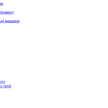
ів
трумент
ьні машини
нту
х труб