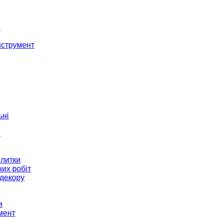
і
нструмент
ьні
и
плитки
их робіт
декору
и
мент