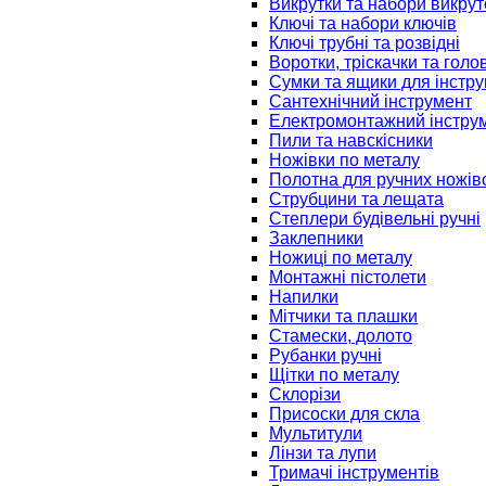
Викрутки та набори викрут
Ключі та набори ключів
Ключі трубні та розвідні
Воротки, тріскачки та голо
Сумки та ящики для інстру
Сантехнічний інструмент
Електромонтажний інстру
Пили та навскісники
Ножівки по металу
Полотна для ручних ножів
Струбцини та лещата
Степлери будівельні ручні
Заклепники
Ножиці по металу
Монтажні пістолети
Напилки
Мітчики та плашки
Стамески, долото
Рубанки ручні
Щітки по металу
Склорізи
Присоски для скла
Мультитули
Лінзи та лупи
Тримачі інструментів