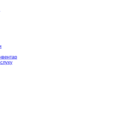
і
и
інвентар
 слуху