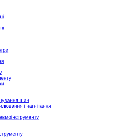
ні
ні
етри
ня
у
менту
ки
ачування шин
илювання і нагнітання
невмоінструменту
струменту