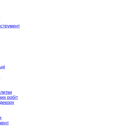
і
нструмент
ьні
и
плитки
их робіт
декору
и
мент