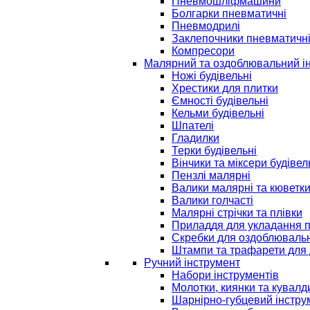
Пневмошліфмашини
Болгарки пневматичні
Пневмодрилі
Заклепочники пневматичн
Компресори
Малярний та оздоблювальний і
Ножі будівельні
Хрестики для плитки
Ємності будівельні
Кельми будівельні
Шпателі
Гладилки
Терки будівельні
Вінчики та міксери будівел
Пензлі малярні
Валики малярні та кюветк
Валики голчасті
Малярні стрічки та плівки
Приладдя для укладання 
Скребки для оздоблювальн
Штампи та трафарети для 
Ручний інструмент
Набори інструментів
Молотки, киянки та кувалд
Шарнірно-губцевий інстру