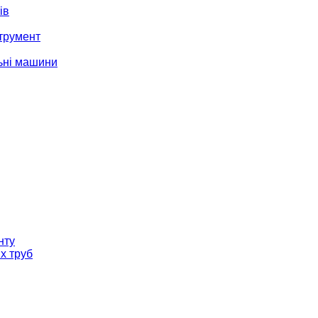
ів
трумент
ьні машини
нту
х труб