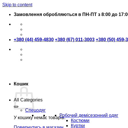
Skip to content
Замовлення обробляються в ПН-ПТ з 8:00 до 17:0
+380 (44) 459-4830
+380 (67) 011-3003
+380 (50) 459-
Кошик
All Categories
Спецодяг
Робочий демісезонний одяг
У кошику немає товарів.
Костюми
Куртки
Повернутись в магазин