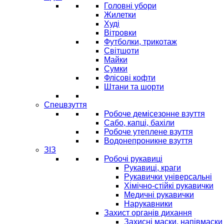
Головні убори
Жилетки
Худі
Вітровки
Футболки, трикотаж
Світшоти
Майки
Сумки
Флісові кофти
Штани та шорти
Спецвзуття
Робоче демісезонне взуття
Сабо, капці, бахіли
Робоче утеплене взуття
Водонепроникне взуття
ЗІЗ
Робочі рукавиці
Рукавиці, краги
Рукавички універсальні
Хімічно-стійкі рукавички
Медичні рукавички
Нарукавники
Захист органів дихання
Захисні маски, напівмаски