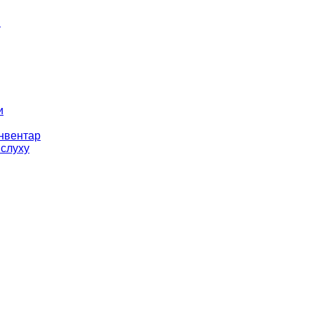
і
и
інвентар
 слуху