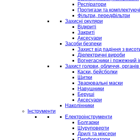
Респіратори
Протигази та комплектуюч
Фільтри, передфільтри
Захисні окуляри
Відкриті
Закриті
Аксесуари
Засоби безпеки
Захист від падіння з висот
Діелектричні вироби
Вогнегасники і пожежний 
Захист голови, обличчя, органів
Каски, бейсболки
Щитки
Зварювальні маски
Навушники
Беруші
Аксесуари
Наколінники
Інструменти
Електроінструменти
Болгарки
Шуруповерти
Дрилі та міксери
Перфоратори