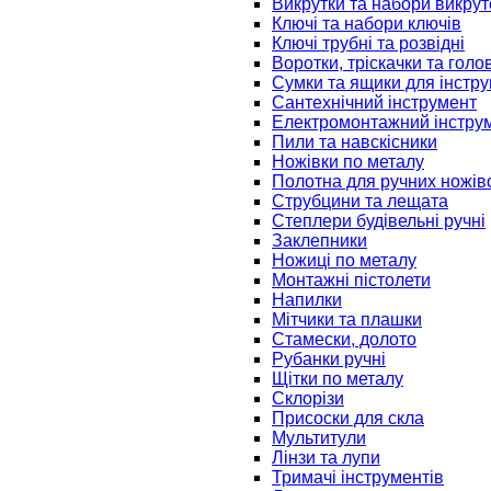
Викрутки та набори викрут
Ключі та набори ключів
Ключі трубні та розвідні
Воротки, тріскачки та голо
Сумки та ящики для інстру
Сантехнічний інструмент
Електромонтажний інстру
Пили та навскісники
Ножівки по металу
Полотна для ручних ножів
Струбцини та лещата
Степлери будівельні ручні
Заклепники
Ножиці по металу
Монтажні пістолети
Напилки
Мітчики та плашки
Стамески, долото
Рубанки ручні
Щітки по металу
Склорізи
Присоски для скла
Мультитули
Лінзи та лупи
Тримачі інструментів