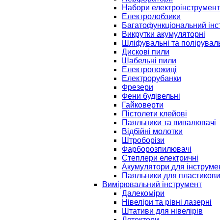
Набори електроінструмент
Електролобзики
Багатофункціональний інс
Викрутки акумуляторні
Шліфувальні та полірувал
Дискові пили
Шабельні пили
Електроножиці
Електрорубанки
Фрезери
Фени будівельні
Гайковерти
Пістолети клейові
Паяльники та випалювачі
Відбійні молотки
Штроборізи
Фарборозпилювачі
Степлери електричні
Акумулятори для інструме
Паяльники для пластикови
Вимірювальний інструмент
Далекоміри
Нівеліри та рівні лазерні
Штативи для нівелірів
Детектори