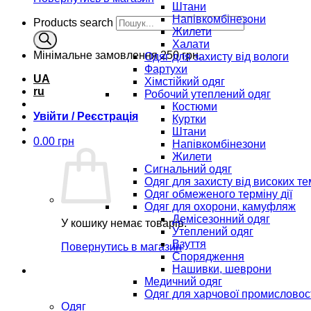
Штани
Напівкомбінезони
Products search
Жилети
Халати
Мінімальне замовлення
250 грн.
Одяг для захисту від вологи
Фартухи
UA
Хімстійкий одяг
ru
Робочий утеплений одяг
Костюми
Увійти / Реєстрація
Куртки
Штани
0.00
грн
Напівкомбінезони
Жилети
Сигнальний одяг
Одяг для захисту від високих т
Одяг обмеженого терміну дії
Одяг для охорони, камуфляж
Демісезонний одяг
У кошику немає товарів.
Утеплений одяг
Взуття
Повернутись в магазин
Спорядження
Нашивки, шеврони
Медичний одяг
Одяг для харчової промисловос
Одяг