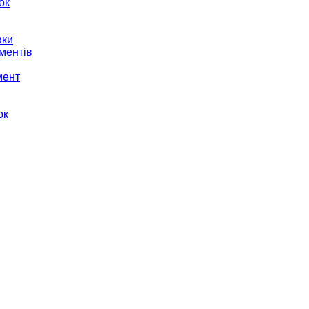
ок
вки
ментів
мент
ок