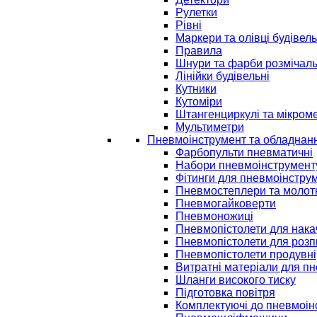
Рулетки
Рівні
Маркери та олівці будівель
Правила
Шнури та фарби розмічаль
Лінійки будівельні
Кутники
Кутоміри
Штангенциркулі та мікром
Мультиметри
Пневмоінструмент та обладнан
Фарбопульти пневматичні
Набори пневмоінструмент
Фітинги для пневмоінстру
Пневмостеплери та молот
Пневмогайковерти
Пневмоножиці
Пневмопістолети для нак
Пневмопістолети для розп
Пневмопістолети продувні
Витратні матеріали для п
Шланги високого тиску
Підготовка повітря
Комплектуючі до пневмоін