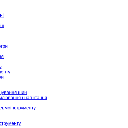
ні
ні
етри
ня
у
менту
ки
ачування шин
илювання і нагнітання
невмоінструменту
струменту