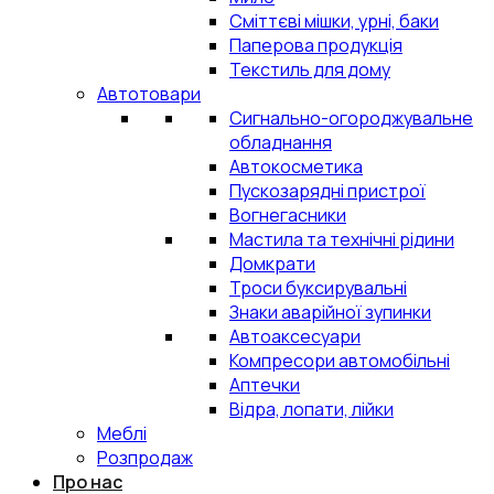
Сміттєві мішки, урні, баки
Паперова продукція
Текстиль для дому
Автотовари
Сигнально-огороджувальне
обладнання
Автокосметика
Пускозарядні пристрої
Вогнегасники
Мастила та технічні рідини
Домкрати
Троси буксирувальні
Знаки аварійної зупинки
Автоаксесуари
Компресори автомобільні
Аптечки
Відра, лопати, лійки
Меблі
Розпродаж
Про нас