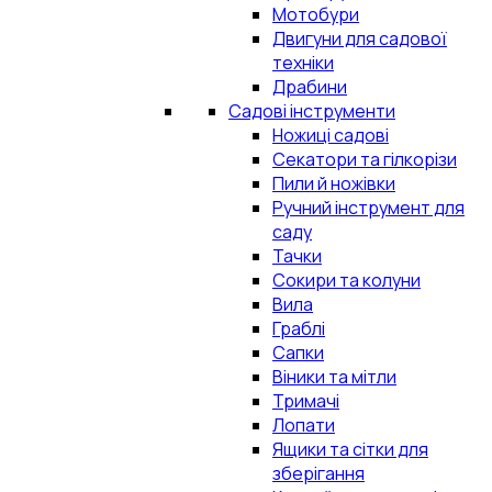
Мотобури
Двигуни для садової
техніки
Драбини
Садові інструменти
Ножиці садові
Секатори та гілкорізи
Пили й ножівки
Ручний інструмент для
саду
Тачки
Сокири та колуни
Вила
Граблі
Сапки
Віники та мітли
Тримачі
Лопати
Ящики та сітки для
зберігання