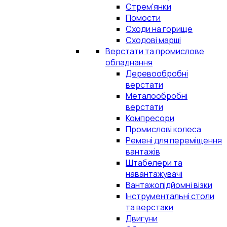
Стрем'янки
Помости
Сходи на горище
Сходові марші
Верстати та промислове
обладнання
Деревообробні
верстати
Металообробні
верстати
Компресори
Промислові колеса
Ремені для переміщення
вантажів
Штабелери та
навантажувачі
Вантажопідйомні візки
Інструментальні столи
та верстаки
Двигуни