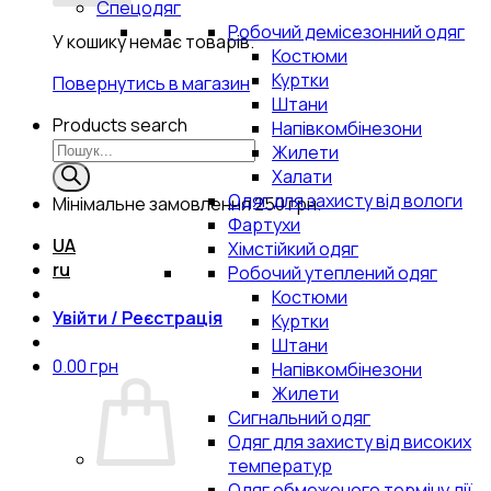
Спецодяг
Робочий демісезонний одяг
У кошику немає товарів.
Костюми
Куртки
Повернутись в магазин
Штани
Products search
Напівкомбінезони
Жилети
Халати
Одяг для захисту від вологи
Мінімальне замовлення
250 грн.
Фартухи
UA
Хімстійкий одяг
ru
Робочий утеплений одяг
Костюми
Увійти / Реєстрація
Куртки
Штани
0.00
грн
Напівкомбінезони
Жилети
Сигнальний одяг
Одяг для захисту від високих
температур
Одяг обмеженого терміну дії