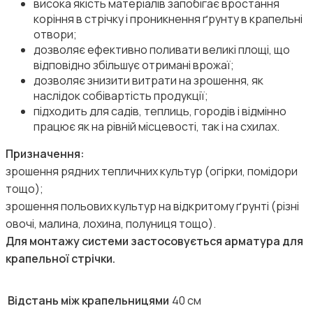
висока якість матеріалів запобігає вростання
коріння в стрічку і проникнення ґрунту в крапельні
отвори;
дозволяє ефективно поливати великі площі, що
відповідно збільшує отримані врожаї;
дозволяє знизити витрати на зрошення, як
наслідок собівартість продукції;
підходить для садів, теплиць, городів і відмінно
працює як на рівній місцевості, так і на схилах.
Призначення:
зрошення рядних тепличних культур (огірки, помідори
тощо);
зрошення польових культур на відкритому ґрунті (різні
овочі, малина, лохина, полуниця тощо).
Для монтажу системи застосовується арматура для
крапельної стрічки.
Відстань між крапельницями
40 см