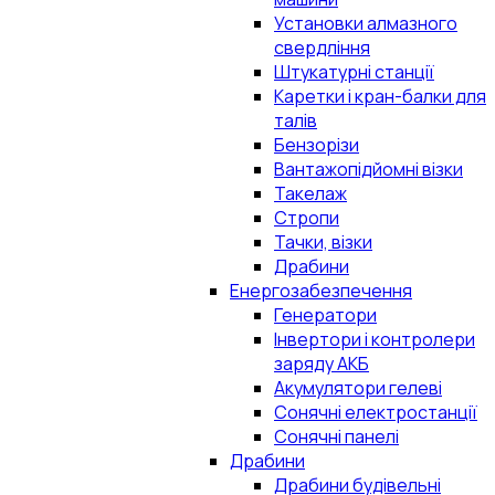
Установки алмазного
свердління
Штукатурні станції
Каретки і кран-балки для
талів
Бензорізи
Вантажопідйомні візки
Такелаж
Стропи
Тачки, візки
Драбини
Енергозабезпечення
Генератори
Інвертори і контролери
заряду АКБ
Акумулятори гелеві
Сонячні електростанції
Сонячні панелі
Драбини
Драбини будівельні