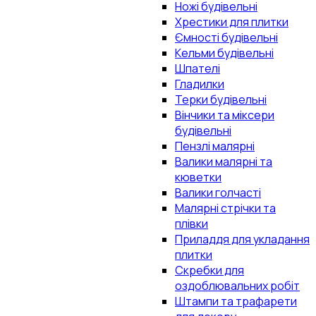
Ножі будівельні
Хрестики для плитки
Ємності будівельні
Кельми будівельні
Шпателі
Гладилки
Терки будівельні
Вінчики та міксери
будівельні
Пензлі малярні
Валики малярні та
кюветки
Валики голчасті
Малярні стрічки та
плівки
Приладдя для укладання
плитки
Скребки для
оздоблювальних робіт
Штампи та трафарети