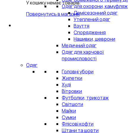
У кошику немає товарів.
Одяг для охорони, камуфляж
Демісезонний одяг
Повернутись в магазин
Утеплений одяг
Взуття
Спорядження
Нашивки, шеврони
Медичний одяг
Одяг для харчової
промисловості
Одяг
Головні убори
Жилетки
Худі
Вітровки
Футболки, трикотаж
Світшоти
Майки
Сумки
Флісові кофти
Штани та шорти