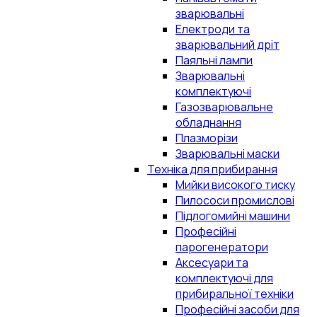
зварювальні
Електроди та
зварювальний дріт
Паяльні лампи
Зварювальні
комплектуючі
Газозварювальне
обладнання
Плазморізи
Зварювальні маски
Техніка для прибирання
Мийки високого тиску
Пилососи промислові
Підлогомийні машини
Професійні
парогенератори
Аксесуари та
комплектуючі для
прибиральної техніки
Професійні засоби для