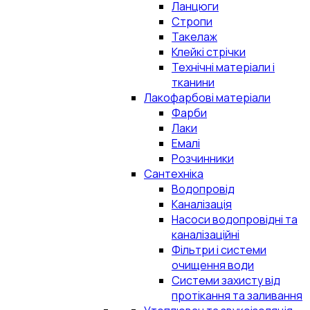
Ланцюги
Стропи
Такелаж
Клейкі стрічки
Технічні матеріали і
тканини
Лакофарбові матеріали
Фарби
Лаки
Емалі
Розчинники
Сантехніка
Водопровід
Каналізація
Насоси водопровідні та
каналізаційні
Фільтри і системи
очищення води
Системи захисту від
протікання та заливання