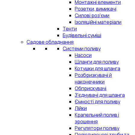
Монтажні елементи
Розетки, вимикачі
Силові роз'єми
Ізоляційні матеріали
Тенти
Будівельні суміші
Садове обладнання
Системи поливу
Насоси
Шланги для поливу
Котушки для шланга
Розбризкувачі й
наконечники
Обприскувачі
З'єднувачі для шланга
Ємності для поливу
Лійки
Крапельний полив і
зрошення
Регулятори поливу
Поліетиленові труби та