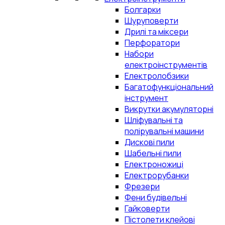
Болгарки
Шуруповерти
Дрилі та міксери
Перфоратори
Набори
електроінструментів
Електролобзики
Багатофункціональний
інструмент
Викрутки акумуляторні
Шліфувальні та
полірувальні машини
Дискові пили
Шабельні пили
Електроножиці
Електрорубанки
Фрезери
Фени будівельні
Гайковерти
Пістолети клейові