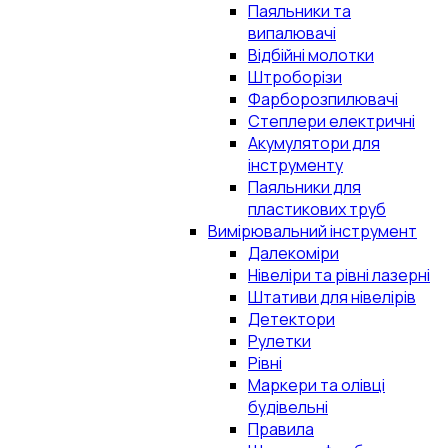
Паяльники та
випалювачі
Відбійні молотки
Штроборізи
Фарборозпилювачі
Степлери електричні
Акумулятори для
інструменту
Паяльники для
пластикових труб
Вимірювальний інструмент
Далекоміри
Нівеліри та рівні лазерні
Штативи для нівелірів
Детектори
Рулетки
Рівні
Маркери та олівці
будівельні
Правила