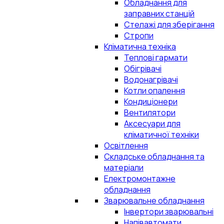
Обладнання для
заправних станцій
Стелажі для зберігання
Стропи
Кліматична техніка
Теплові гармати
Обігрівачі
Водонагрівачі
Котли опалення
Кондиціонери
Вентилятори
Аксесуари для
кліматичної техніки
Освітлення
Складське обладнання та
матеріали
Електромонтажне
обладнання
Зварювальне обладнання
Інвертори зварювальні
Напівавтомати