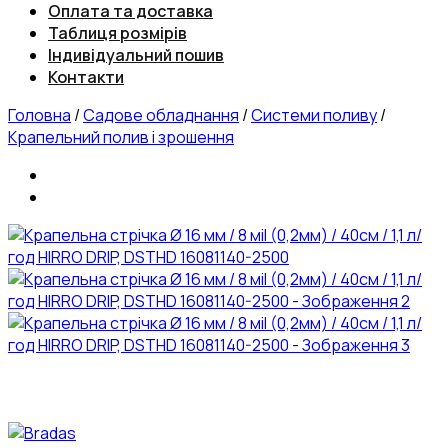
Оплата та доставка
Таблиця розмірів
Індивідуальний пошив
Контакти
Головна
/
Садове обладнання
/
Системи поливу
/
Крапельний полив і зрошення