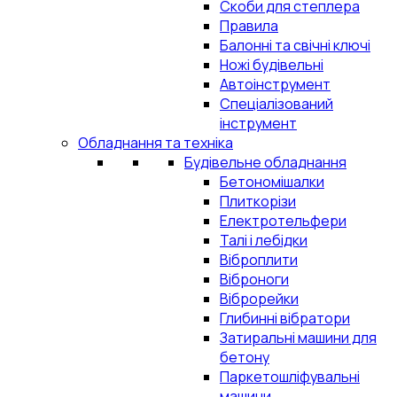
Скоби для степлера
Правила
Балонні та свічні ключі
Ножі будівельні
Автоінструмент
Спеціалізований
інструмент
Обладнання та техніка
Будівельне обладнання
Бетономішалки
Плиткорізи
Електротельфери
Талі і лебідки
Віброплити
Віброноги
Віброрейки
Глибинні вібратори
Затиральні машини для
бетону
Паркетошліфувальні
машини