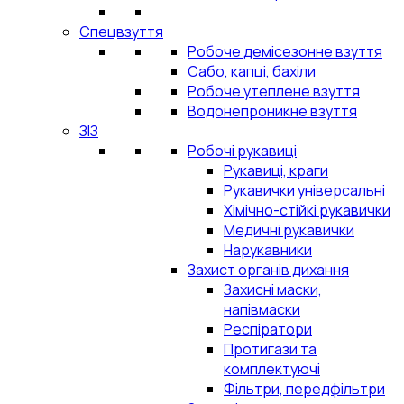
Спецвзуття
Робоче демісезонне взуття
Сабо, капці, бахіли
Робоче утеплене взуття
Водонепроникне взуття
ЗІЗ
Робочі рукавиці
Рукавиці, краги
Рукавички універсальні
Хімічно-стійкі рукавички
Медичні рукавички
Нарукавники
Захист органів дихання
Захисні маски,
напівмаски
Респіратори
Протигази та
комплектуючі
Фільтри, передфільтри