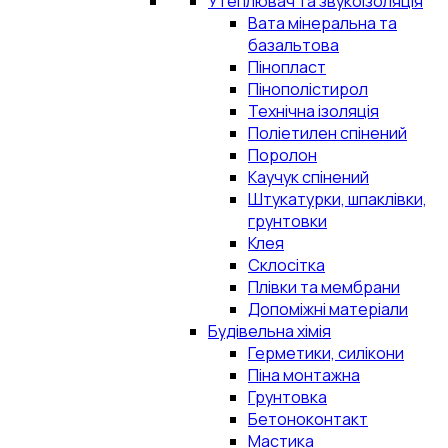
Утеплювач та звукоізоляція
Вата мінеральна та
базальтова
Пінопласт
Пінополістирол
Технічна ізоляція
Поліетилен спінений
Поролон
Каучук спінений
Штукатурки, шпаклівки,
грунтовки
Клея
Склосітка
Плівки та мембрани
Допоміжні матеріали
Будівельна хімія
Герметики, силікони
Піна монтажна
Грунтовка
Бетоноконтакт
Мастика