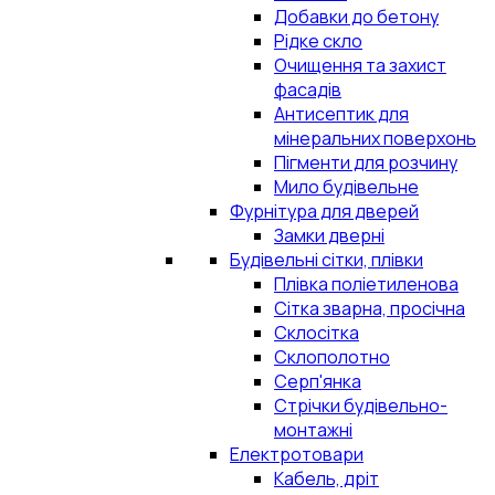
Добавки до бетону
Рідке скло
Очищення та захист
фасадів
Антисептик для
мінеральних поверхонь
Пігменти для розчину
Мило будівельне
Фурнітура для дверей
Замки дверні
Будівельні сітки, плівки
Плівка поліетиленова
Сітка зварна, просічна
Склосітка
Склополотно
Серп'янка
Стрічки будівельно-
монтажні
Електротовари
Кабель, дріт