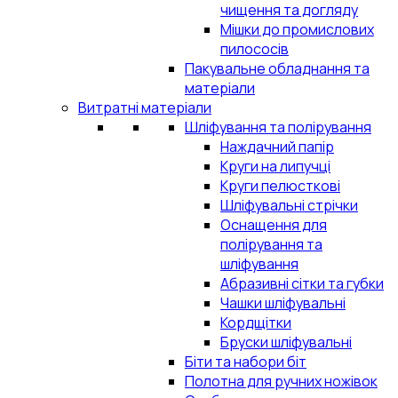
чищення та догляду
Мішки до промислових
пилососів
Пакувальне обладнання та
матеріали
Витратні матеріали
Шліфування та полірування
Наждачний папір
Круги на липучці
Круги пелюсткові
Шліфувальні стрічки
Оснащення для
полірування та
шліфування
Абразивні сітки та губки
Чашки шліфувальні
Кордщітки
Бруски шліфувальні
Біти та набори біт
Полотна для ручних ножівок