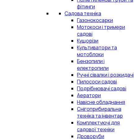
фітинги
Садова техніка
Газонокосарки
Мотокоси і тримери
садові
Кущорізи
Культиватори та
мотоблоки
Бензопили і
електропили
Ручні сівалки і розкидачі
Пилососи садові
Подрібнювачі садові
Аератори
Навісне обладнання
Снігоприбиральна
техніка та інвентар
Комплектуючі для
садової техніки
Дроворуби