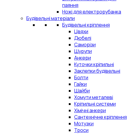
паяння
Ножі для електрорубанка
Будівельні матеріали
Будівельні кріплення
Цвяхи
Дюбелі
Саморізи
Шурупи
Анкери
Куточки кріпильні
Заклепки будівельні
Болти
Гайки
Шайби
Хомути металеві
Кріпильні системи
Хімічні анкери
Сантехнічне кріплення
Мотузки
Троси