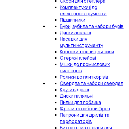
Скоби для степлера
Комплектуючі до
електроінструмента
Підшипники
Бури, зубила та набори бурів
Диски алмазні
Насадки для
мультиінструменту
Коронки та кільцеві пили
Стержні клейові
Мішки до промислових
пилососів
Ролики до плиткорізів
Свердла та набори свердел
Круги відрізні
Диски пиляльні
Пилки для лобзика
Фрези та набори фрез
Патрони для дрилів та
перфораторів
Витратні матеріали для