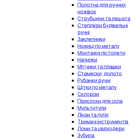
Полотна для ручних
ножівок
Струбцини та лещата
Степлери будівельні
ручні
Заклепники
Ножиці по металу
Монтажні пістолети
Напилки
Мітчики та плашки
Стамески, долото
Рубанки ручні
Щітки по металу
Склорізи
Присоски для скла
Мультитули
Лінзи та лупи
Тримачі інструментів
Ломи та цвяходери
Зубила