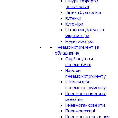
Шнури та фарби
розмічальні
Лінійки будівельні
Кутники
Кутоміри
Штангенциркулі та
мікрометри
Мультиметри
Пневмоінструмент та
обладнання
Фарбопульти
пневматичні
Набори
пневмоінструменту
Фітинги для
пневмоінструменту
Пневмостеплери та
молотки
Пневмогайковерти
Пневмоножиці
Пневмопістолети для