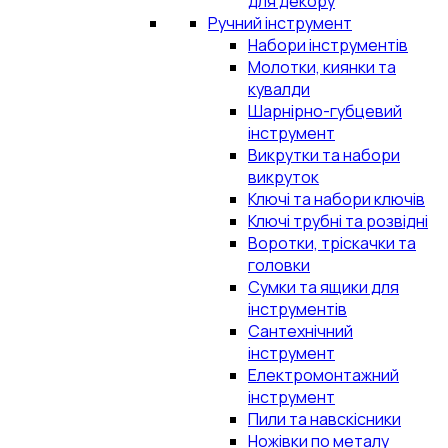
для декору
Ручний інструмент
Набори інструментів
Молотки, киянки та
кувалди
Шарнірно-губцевий
інструмент
Викрутки та набори
викруток
Ключі та набори ключів
Ключі трубні та розвідні
Воротки, тріскачки та
головки
Сумки та ящики для
інструментів
Сантехнічний
інструмент
Електромонтажний
інструмент
Пили та навскісники
Ножівки по металу