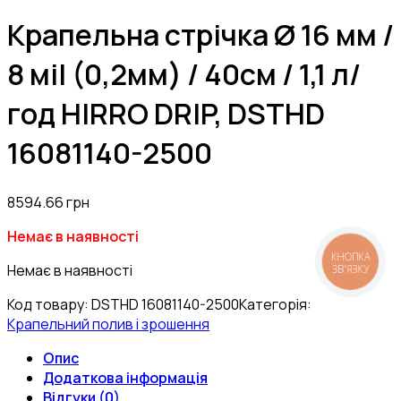
Крапельна стрічка Ø 16 мм /
8 мil (0,2мм) / 40см / 1,1 л/
год HIRRO DRIP, DSTHD
16081140-2500
8594.66
грн
Немає в наявності
КНОПКА
Немає в наявності
ЗВ'ЯЗКУ
Код товару:
DSTHD 16081140-2500
Категорія:
Крапельний полив і зрошення
Опис
Додаткова інформація
Відгуки (0)