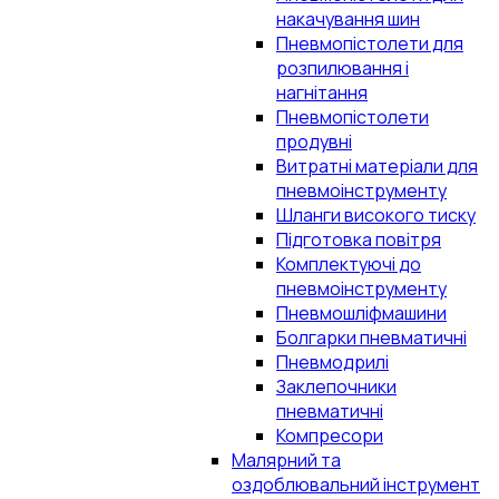
накачування шин
Пневмопістолети для
розпилювання і
нагнітання
Пневмопістолети
продувні
Витратні матеріали для
пневмоінструменту
Шланги високого тиску
Підготовка повітря
Комплектуючі до
пневмоінструменту
Пневмошліфмашини
Болгарки пневматичні
Пневмодрилі
Заклепочники
пневматичні
Компресори
Малярний та
оздоблювальний інструмент