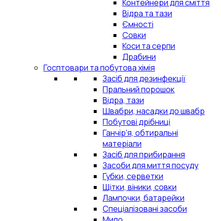
Контейнери для сміття
Відра та тази
Ємності
Совки
Коси та серпи
Драбини
Госптовари та побутова хімія
Засіб для дезинфекції
Пральний порошок
Відра, тази
Швабри, насадки до швабр
Побутові дрібниці
Ганчір'я, обтиральні
матеріали
Засіб для прибирання
Засоби для миття посуду
Губки, серветки
Щітки, віники, совки
Лампочки, батарейки
Спеціалізовані засоби
Мило