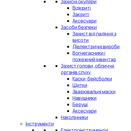
Захисні окуляри
Відкриті
Закриті
Аксесуари
Засоби безпеки
Захист від падіння з
висоти
Діелектричні вироби
Вогнегасники і
пожежний інвентар
Захист голови, обличчя,
органів слуху
Каски, бейсболки
Щитки
Зварювальні маски
Навушники
Беруші
Аксесуари
Наколінники
Інструменти
Електроінструменти