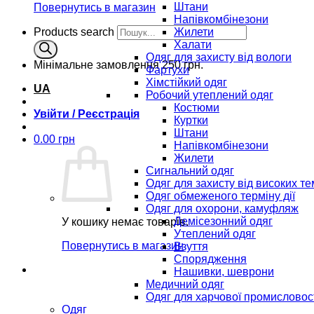
Штани
Повернутись в магазин
Напівкомбінезони
Products search
Жилети
Халати
Одяг для захисту від вологи
Мінімальне замовлення
250 грн.
Фартухи
Хімстійкий одяг
UA
Робочий утеплений одяг
Костюми
Увійти / Реєстрація
Куртки
Штани
0.00
грн
Напівкомбінезони
Жилети
Сигнальний одяг
Одяг для захисту від високих т
Одяг обмеженого терміну дії
Одяг для охорони, камуфляж
Демісезонний одяг
У кошику немає товарів.
Утеплений одяг
Повернутись в магазин
Взуття
Спорядження
Нашивки, шеврони
Медичний одяг
Одяг для харчової промисловос
Одяг