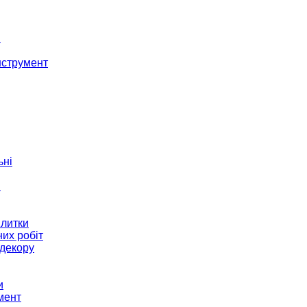
і
нструмент
ьні
и
плитки
их робіт
декору
и
мент