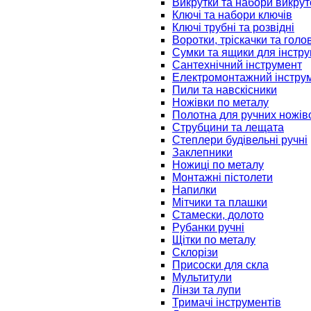
Викрутки та набори викрут
Ключі та набори ключів
Ключі трубні та розвідні
Воротки, тріскачки та голо
Сумки та ящики для інстру
Сантехнічний інструмент
Електромонтажний інстру
Пили та навскісники
Ножівки по металу
Полотна для ручних ножів
Струбцини та лещата
Степлери будівельні ручні
Заклепники
Ножиці по металу
Монтажні пістолети
Напилки
Мітчики та плашки
Стамески, долото
Рубанки ручні
Щітки по металу
Склорізи
Присоски для скла
Мультитули
Лінзи та лупи
Тримачі інструментів