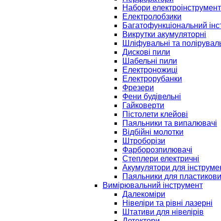
Набори електроінструмент
Електролобзики
Багатофункціональний інс
Викрутки акумуляторні
Шліфувальні та полірувал
Дискові пили
Шабельні пили
Електроножиці
Електрорубанки
Фрезери
Фени будівельні
Гайковерти
Пістолети клейові
Паяльники та випалювачі
Відбійні молотки
Штроборізи
Фарборозпилювачі
Степлери електричні
Акумулятори для інструме
Паяльники для пластикови
Вимірювальний інструмент
Далекоміри
Нівеліри та рівні лазерні
Штативи для нівелірів
Детектори