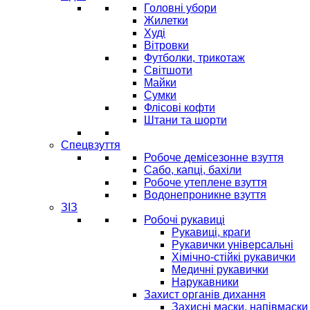
Головні убори
Жилетки
Худі
Вітровки
Футболки, трикотаж
Світшоти
Майки
Сумки
Флісові кофти
Штани та шорти
Спецвзуття
Робоче демісезонне взуття
Сабо, капці, бахіли
Робоче утеплене взуття
Водонепроникне взуття
ЗІЗ
Робочі рукавиці
Рукавиці, краги
Рукавички універсальні
Хімічно-стійкі рукавички
Медичні рукавички
Нарукавники
Захист органів дихання
Захисні маски, напівмаски