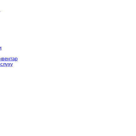
і
и
інвентар
 слуху