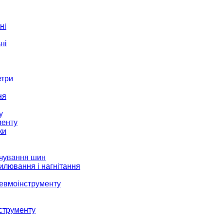
ні
ні
етри
ня
у
менту
ки
ачування шин
илювання і нагнітання
невмоінструменту
струменту