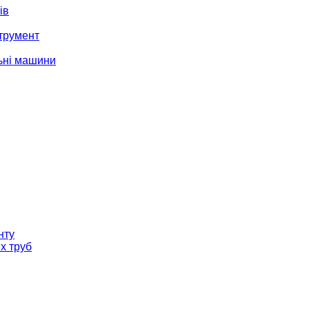
ів
трумент
ьні машини
нту
х труб