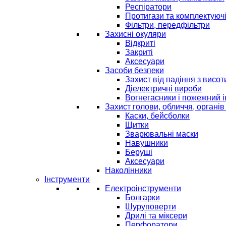
Респіратори
Протигази та комплектуюч
Фільтри, передфільтри
Захисні окуляри
Відкриті
Закриті
Аксесуари
Засоби безпеки
Захист від падіння з висот
Діелектричні вироби
Вогнегасники і пожежний 
Захист голови, обличчя, органів
Каски, бейсболки
Щитки
Зварювальні маски
Навушники
Беруші
Аксесуари
Наколінники
Інструменти
Електроінструменти
Болгарки
Шуруповерти
Дрилі та міксери
Перфоратори