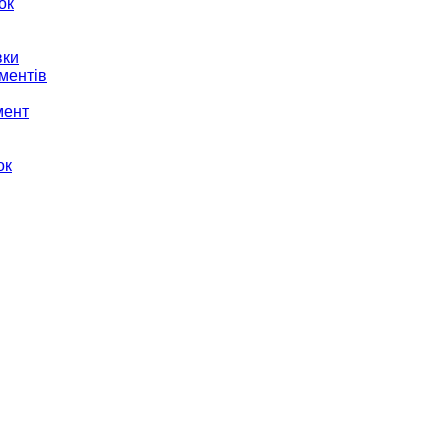
ок
вки
ментів
мент
ок