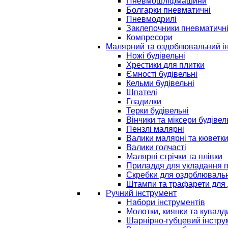
Пневмошліфмашини
Болгарки пневматичні
Пневмодрилі
Заклепочники пневматичн
Компресори
Малярний та оздоблювальний і
Ножі будівельні
Хрестики для плитки
Ємності будівельні
Кельми будівельні
Шпателі
Гладилки
Терки будівельні
Вінчики та міксери будівел
Пензлі малярні
Валики малярні та кюветк
Валики голчасті
Малярні стрічки та плівки
Приладдя для укладання 
Скребки для оздоблювальн
Штампи та трафарети для 
Ручний інструмент
Набори інструментів
Молотки, киянки та кувалд
Шарнірно-губцевий інстру