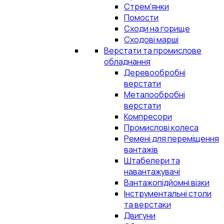
Стрем'янки
Помости
Сходи на горище
Сходові марші
Верстати та промислове
обладнання
Деревообробні
верстати
Металообробні
верстати
Компресори
Промислові колеса
Ремені для переміщення
вантажів
Штабелери та
навантажувачі
Вантажопідйомні візки
Інструментальні столи
та верстаки
Двигуни