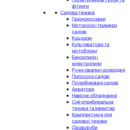
фітинги
Садова техніка
Газонокосарки
Мотокоси і тримери
садові
Кущорізи
Культиватори та
мотоблоки
Бензопили і
електропили
Ручні сівалки і розкидачі
Пилососи садові
Подрібнювачі садові
Аератори
Навісне обладнання
Снігоприбиральна
техніка та інвентар
Комплектуючі для
садової техніки
Дроворуби