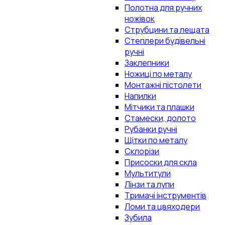
Полотна для ручних
ножівок
Струбцини та лещата
Степлери будівельні
ручні
Заклепники
Ножиці по металу
Монтажні пістолети
Напилки
Мітчики та плашки
Стамески, долото
Рубанки ручні
Щітки по металу
Склорізи
Присоски для скла
Мультитули
Лінзи та лупи
Тримачі інструментів
Ломи та цвяходери
Зубила