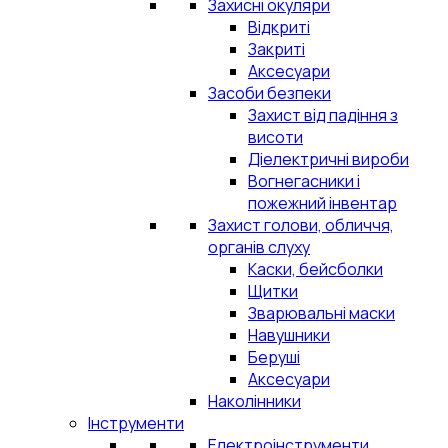
Захисні окуляри
Відкриті
Закриті
Аксесуари
Засоби безпеки
Захист від падіння з
висоти
Діелектричні вироби
Вогнегасники і
пожежний інвентар
Захист голови, обличчя,
органів слуху
Каски, бейсболки
Щитки
Зварювальні маски
Навушники
Беруші
Аксесуари
Наколінники
Інструменти
Електроінструменти