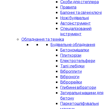
Скоби для степлера
Правила
Балонні та свічні ключі
Ножі будівельні
Автоінструмент
Спеціалізований
інструмент
Обладнання та техніка
Будівельне обладнання
Бетономішалки
Плиткорізи
Електротельфери
Талі і лебідки
Віброплити
Віброноги
Віброрейки
Глибинні вібратори
Затиральні машини для
бетону
Паркетошліфувальні
машини