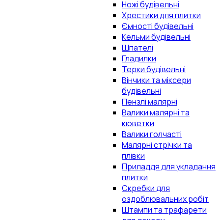
Ножі будівельні
Хрестики для плитки
Ємності будівельні
Кельми будівельні
Шпателі
Гладилки
Терки будівельні
Вінчики та міксери
будівельні
Пензлі малярні
Валики малярні та
кюветки
Валики голчасті
Малярні стрічки та
плівки
Приладдя для укладання
плитки
Скребки для
оздоблювальних робіт
Штампи та трафарети