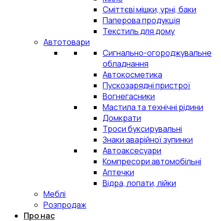
Сміттєві мішки, урні, баки
Паперова продукція
Текстиль для дому
Автотовари
Сигнально-огороджувальне
обладнання
Автокосметика
Пускозарядні пристрої
Вогнегасники
Мастила та технічні рідини
Домкрати
Троси буксирувальні
Знаки аварійної зупинки
Автоаксесуари
Компресори автомобільні
Аптечки
Відра, лопати, лійки
Меблі
Розпродаж
Про нас