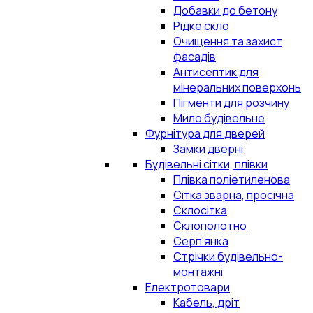
Добавки до бетону
Рідке скло
Очищення та захист
фасадів
Антисептик для
мінеральних поверхонь
Пігменти для розчину
Мило будівельне
Фурнітура для дверей
Замки дверні
Будівельні сітки, плівки
Плівка поліетиленова
Сітка зварна, просічна
Склосітка
Склополотно
Серп'янка
Стрічки будівельно-
монтажні
Електротовари
Кабель, дріт