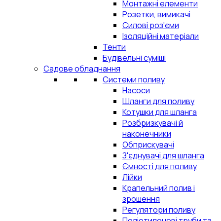
Монтажні елементи
Розетки, вимикачі
Силові роз'єми
Ізоляційні матеріали
Тенти
Будівельні суміші
Садове обладнання
Системи поливу
Насоси
Шланги для поливу
Котушки для шланга
Розбризкувачі й
наконечники
Обприскувачі
З'єднувачі для шланга
Ємності для поливу
Лійки
Крапельний полив і
зрошення
Регулятори поливу
Поліетиленові труби та