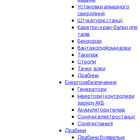
Установки алмазного
свердління
Штукатурні станції
Каретки і кран-балки для
талів
Бензорізи
Вантажопідйомні візки
Такелаж
Стропи
Тачки, візки
Драбини
Енергозабезпечення
Генератори
Інвертори і контролери
заряду АКБ
Акумулятори гелеві
Сонячні електростанції
Сонячні панелі
Драбини
Драбини будівельні