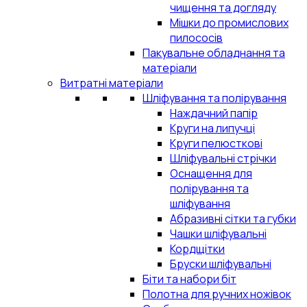
чищення та догляду
Мішки до промислових
пилососів
Пакувальне обладнання та
матеріали
Витратні матеріали
Шліфування та полірування
Наждачний папір
Круги на липучці
Круги пелюсткові
Шліфувальні стрічки
Оснащення для
полірування та
шліфування
Абразивні сітки та губки
Чашки шліфувальні
Кордщітки
Бруски шліфувальні
Біти та набори біт
Полотна для ручних ножівок