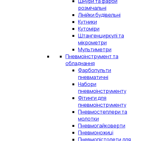
Шнури та фарби
розмічальні
Лінійки будівельні
Кутники
Кутоміри
Штангенциркулі та
мікрометри
Мультиметри
Пневмоінструмент та
обладнання
Фарбопульти
пневматичні
Набори
пневмоінструменту
Фітинги для
пневмоінструменту
Пневмостеплери та
молотки
Пневмогайковерти
Пневмоножиці
Пневмопістолети для