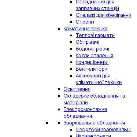
Обладнання для
заправних станцій
Стелажі для зберігання
Стропи
Кліматична техніка
Теплові гармати
Обігрівачі
Водонагрівачі
Котли опалення
Кондиціонери
Вентилятори
Аксесуари для
кліматичної техніки
Освітлення
Складське обладнання та
матеріали
Електромонтажне
обладнання
Зварювальне обладнання
Інвертори зварювальні
Напівавтомати