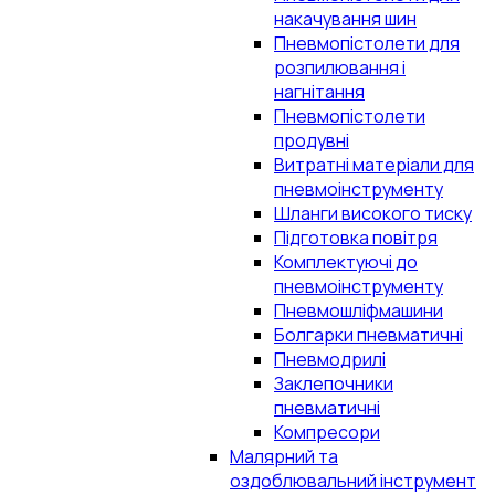
накачування шин
Пневмопістолети для
розпилювання і
нагнітання
Пневмопістолети
продувні
Витратні матеріали для
пневмоінструменту
Шланги високого тиску
Підготовка повітря
Комплектуючі до
пневмоінструменту
Пневмошліфмашини
Болгарки пневматичні
Пневмодрилі
Заклепочники
пневматичні
Компресори
Малярний та
оздоблювальний інструмент