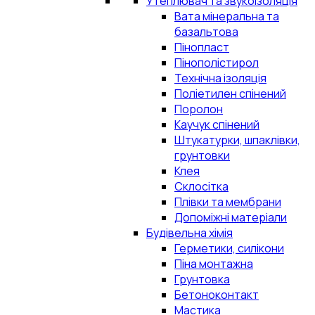
Утеплювач та звукоізоляція
Вата мінеральна та
базальтова
Пінопласт
Пінополістирол
Технічна ізоляція
Поліетилен спінений
Поролон
Каучук спінений
Штукатурки, шпаклівки,
грунтовки
Клея
Склосітка
Плівки та мембрани
Допоміжні матеріали
Будівельна хімія
Герметики, силікони
Піна монтажна
Грунтовка
Бетоноконтакт
Мастика