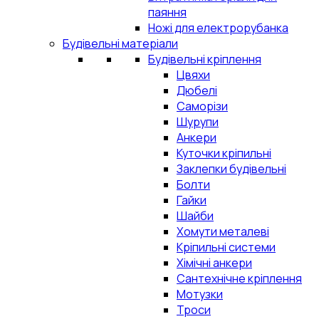
паяння
Ножі для електрорубанка
Будівельні матеріали
Будівельні кріплення
Цвяхи
Дюбелі
Саморізи
Шурупи
Анкери
Куточки кріпильні
Заклепки будівельні
Болти
Гайки
Шайби
Хомути металеві
Кріпильні системи
Хімічні анкери
Сантехнічне кріплення
Мотузки
Троси