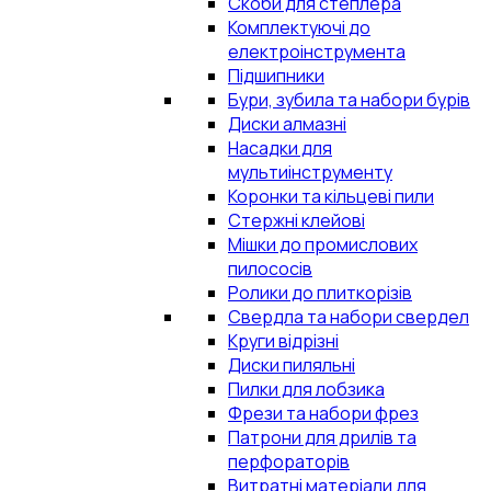
Скоби для степлера
Комплектуючі до
електроінструмента
Підшипники
Бури, зубила та набори бурів
Диски алмазні
Насадки для
мультиінструменту
Коронки та кільцеві пили
Стержні клейові
Мішки до промислових
пилососів
Ролики до плиткорізів
Свердла та набори свердел
Круги відрізні
Диски пиляльні
Пилки для лобзика
Фрези та набори фрез
Патрони для дрилів та
перфораторів
Витратні матеріали для