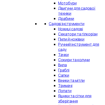
Мотобури
Двигуни для садової
техніки
Драбини
Садові інструменти
Ножиці садові
Секатори та гілкорізи
Пили й ножівки
Ручний інструмент для
саду
Тачки
Сокири та колуни
Вила
Граблі
Сапки
Віники та мітли
Тримачі
Лопати
Ящики та сітки для
зберігання