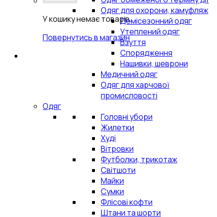
Одяг для охорони, камуфляж
У кошику немає товарів.
Демісезонний одяг
Утеплений одяг
Повернутись в магазин
Взуття
Спорядження
Нашивки, шеврони
Медичний одяг
Одяг для харчової
промисловості
Одяг
Головні убори
Жилетки
Худі
Вітровки
Футболки, трикотаж
Світшоти
Майки
Сумки
Флісові кофти
Штани та шорти