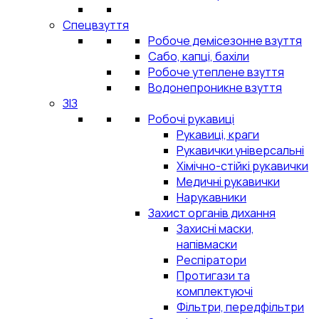
Спецвзуття
Робоче демісезонне взуття
Сабо, капці, бахіли
Робоче утеплене взуття
Водонепроникне взуття
ЗІЗ
Робочі рукавиці
Рукавиці, краги
Рукавички універсальні
Хімічно-стійкі рукавички
Медичні рукавички
Нарукавники
Захист органів дихання
Захисні маски,
напівмаски
Респіратори
Протигази та
комплектуючі
Фільтри, передфільтри