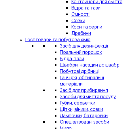
Контейнери для сміття
Відра та тази
Ємності
Совки
Коси та серпи
Драбини
Госптовари та побутова хімія
Засіб для дезинфекції
Пральний порошок
Відра, тази
Швабри, насадки до швабр
Побутові дрібниці
Ганчір'я, обтиральні
матеріали
Засіб для прибирання
Засоби для миття посуду
Губки, серветки
Щітки, віники, совки
Лампочки, батарейки
Спеціалізовані засоби
Мило