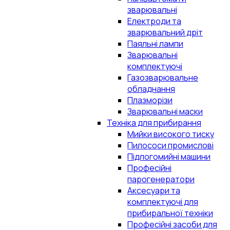
зварювальні
Електроди та
зварювальний дріт
Паяльні лампи
Зварювальні
комплектуючі
Газозварювальне
обладнання
Плазморізи
Зварювальні маски
Техніка для прибирання
Мийки високого тиску
Пилососи промислові
Підлогомийні машини
Професійні
парогенератори
Аксесуари та
комплектуючі для
прибиральної техніки
Професійні засоби для