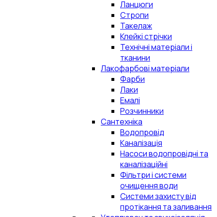
Ланцюги
Стропи
Такелаж
Клейкі стрічки
Технічні матеріали і
тканини
Лакофарбові матеріали
Фарби
Лаки
Емалі
Розчинники
Сантехніка
Водопровід
Каналізація
Насоси водопровідні та
каналізаційні
Фільтри і системи
очищення води
Системи захисту від
протікання та заливання