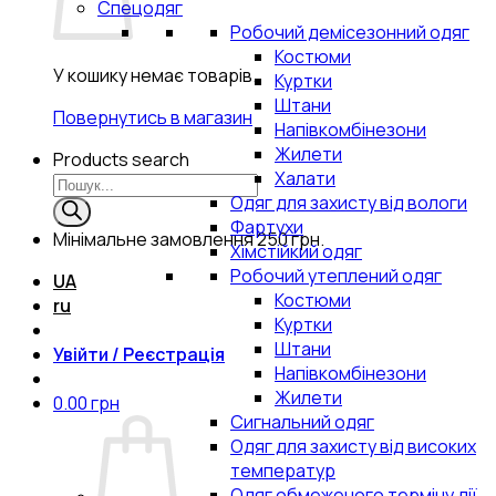
Спецодяг
Робочий демісезонний одяг
Костюми
У кошику немає товарів.
Куртки
Штани
Повернутись в магазин
Напівкомбінезони
Жилети
Products search
Халати
Одяг для захисту від вологи
Фартухи
Мінімальне замовлення
250 грн.
Хімстійкий одяг
Робочий утеплений одяг
UA
Костюми
ru
Куртки
Штани
Увійти / Реєстрація
Напівкомбінезони
Жилети
0.00
грн
Сигнальний одяг
Одяг для захисту від високих
температур
Одяг обмеженого терміну дії