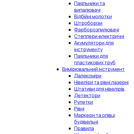
Паяльники та
випалювачі
Відбійні молотки
Штроборізи
Фарборозпилювачі
Степлери електричні
Акумулятори для
інструменту
Паяльники для
пластикових труб
Вимірювальний інструмент
Далекоміри
Нівеліри та рівні лазерні
Штативи для нівелірів
Детектори
Рулетки
Рівні
Маркери та олівці
будівельні
Правила