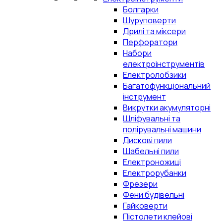
Болгарки
Шуруповерти
Дрилі та міксери
Перфоратори
Набори
електроінструментів
Електролобзики
Багатофункціональний
інструмент
Викрутки акумуляторні
Шліфувальні та
полірувальні машини
Дискові пили
Шабельні пили
Електроножиці
Електрорубанки
Фрезери
Фени будівельні
Гайковерти
Пістолети клейові