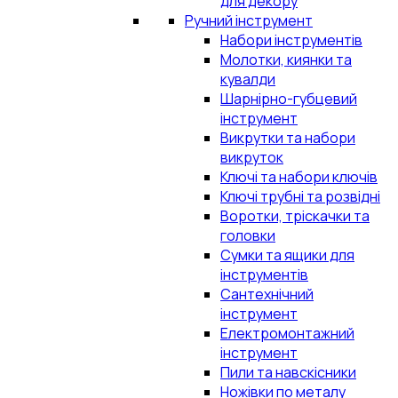
для декору
Ручний інструмент
Набори інструментів
Молотки, киянки та
кувалди
Шарнірно-губцевий
інструмент
Викрутки та набори
викруток
Ключі та набори ключів
Ключі трубні та розвідні
Воротки, тріскачки та
головки
Сумки та ящики для
інструментів
Сантехнічний
інструмент
Електромонтажний
інструмент
Пили та навскісники
Ножівки по металу