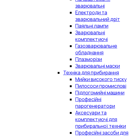
зварювальні
Електроди та
зварювальний дріт
Паяльні лампи
Зварювальні
комплектуючі
Газозварювальне
обладнання
Плазморізи
Зварювальні маски
Техніка для прибирання
Мийки високого тиску
Пилососи промислові
Підлогомийні машини
Професійні
парогенератори
Аксесуари та
комплектуючі для
прибиральної техніки
Професійні засоби для