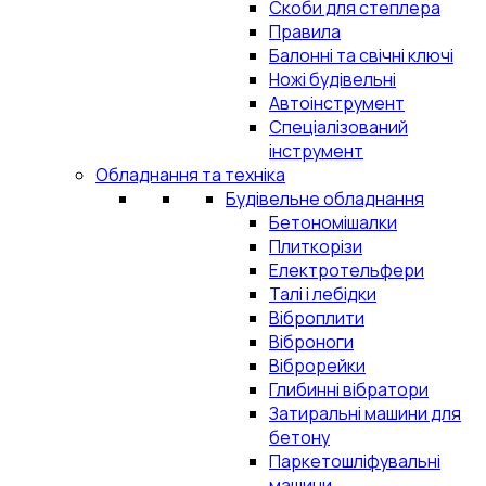
Скоби для степлера
Правила
Балонні та свічні ключі
Ножі будівельні
Автоінструмент
Спеціалізований
інструмент
Обладнання та техніка
Будівельне обладнання
Бетономішалки
Плиткорізи
Електротельфери
Талі і лебідки
Віброплити
Віброноги
Віброрейки
Глибинні вібратори
Затиральні машини для
бетону
Паркетошліфувальні
машини