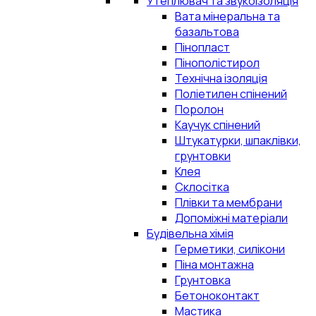
Утеплювач та звукоізоляція
Вата мінеральна та
базальтова
Пінопласт
Пінополістирол
Технічна ізоляція
Поліетилен спінений
Поролон
Каучук спінений
Штукатурки, шпаклівки,
грунтовки
Клея
Склосітка
Плівки та мембрани
Допоміжні матеріали
Будівельна хімія
Герметики, силікони
Піна монтажна
Грунтовка
Бетоноконтакт
Мастика