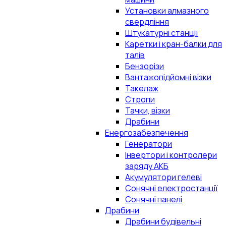
Установки алмазного
свердління
Штукатурні станції
Каретки і кран-балки для
талів
Бензорізи
Вантажопідйомні візки
Такелаж
Стропи
Тачки, візки
Драбини
Енергозабезпечення
Генератори
Інвертори і контролери
заряду АКБ
Акумулятори гелеві
Сонячні електростанції
Сонячні панелі
Драбини
Драбини будівельні