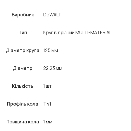
Виробник
DeWALT
Тип
Круг відрізний MULTI-MATERIAL
Діаметр круга
125 мм
Діаметр
22.23 мм
Кількість
1 шт
Профіль кола
T41
Товщина кола
1 мм