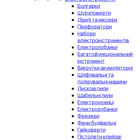
Болгарки
Шуруповерти
Дрилі та міксери
Перфоратори
Набори
електроінструментів
Електролобзики
Багатофункціональний
інструмент
Викрутки акумуляторні
Шліфувальні та
полірувальні машини
Дискові пили
Шабельні пили
Електроножиці
Електрорубанки
Фрезери
Фени будівельні
Гайковерти
Пістолети клейові