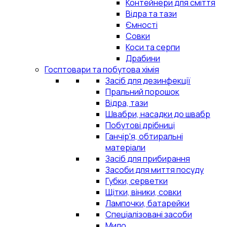
Контейнери для сміття
Відра та тази
Ємності
Совки
Коси та серпи
Драбини
Госптовари та побутова хімія
Засіб для дезинфекції
Пральний порошок
Відра, тази
Швабри, насадки до швабр
Побутові дрібниці
Ганчір'я, обтиральні
матеріали
Засіб для прибирання
Засоби для миття посуду
Губки, серветки
Щітки, віники, совки
Лампочки, батарейки
Спеціалізовані засоби
Мило