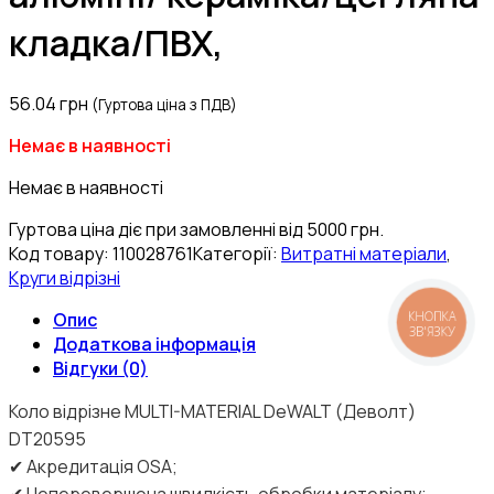
кладка/ПВХ,
56.04
грн
(Гуртова ціна з ПДВ)
Немає в наявності
Немає в наявності
Гуртова ціна діє при замовленні від 5000 грн.
Код товару:
110028761
Категорії:
Витратні матеріали
,
Круги відрізні
Опис
КНОПКА
ЗВ'ЯЗКУ
Додаткова інформація
Відгуки (0)
Коло відрізне MULTI-MATERIAL DeWALT (Деволт)
DT20595
✔ Акредитація OSA;
✔ Неперевершена швидкість обробки матеріалу;