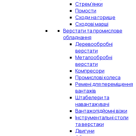
Стрем'янки
Помости
Сходи на горище
Сходові марші
Верстати та промислове
обладнання
Деревообробні
верстати
Металообробні
верстати
Компресори
Промислові колеса
Ремені для переміщення
вантажів
Штабелери та
навантажувачі
Вантажопідйомні візки
Інструментальні столи
та верстаки
Двигуни