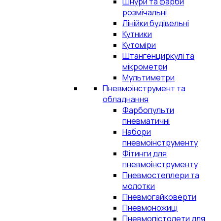
Шнури та фарби
розмічальні
Лінійки будівельні
Кутники
Кутоміри
Штангенциркулі та
мікрометри
Мультиметри
Пневмоінструмент та
обладнання
Фарбопульти
пневматичні
Набори
пневмоінструменту
Фітинги для
пневмоінструменту
Пневмостеплери та
молотки
Пневмогайковерти
Пневмоножиці
Пневмопістолети для