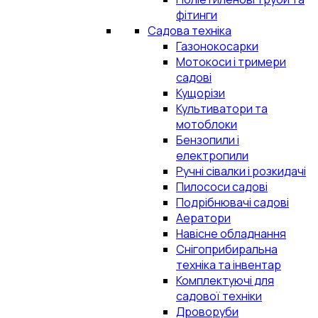
фітинги
Садова техніка
Газонокосарки
Мотокоси і тримери
садові
Кущорізи
Культиватори та
мотоблоки
Бензопили і
електропили
Ручні сівалки і розкидачі
Пилососи садові
Подрібнювачі садові
Аератори
Навісне обладнання
Снігоприбиральна
техніка та інвентар
Комплектуючі для
садової техніки
Дроворуби