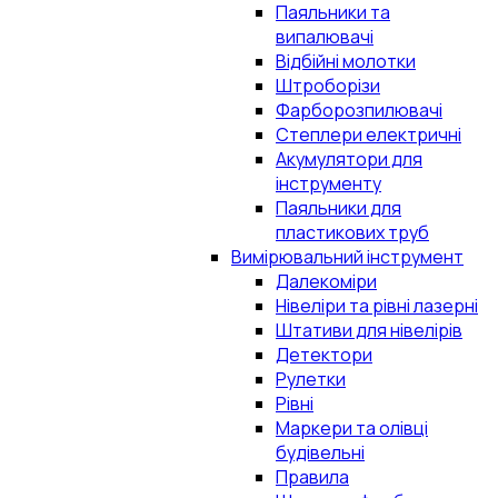
Паяльники та
випалювачі
Відбійні молотки
Штроборізи
Фарборозпилювачі
Степлери електричні
Акумулятори для
інструменту
Паяльники для
пластикових труб
Вимірювальний інструмент
Далекоміри
Нівеліри та рівні лазерні
Штативи для нівелірів
Детектори
Рулетки
Рівні
Маркери та олівці
будівельні
Правила