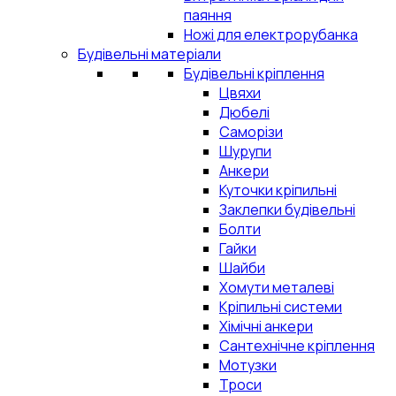
паяння
Ножі для електрорубанка
Будівельні матеріали
Будівельні кріплення
Цвяхи
Дюбелі
Саморізи
Шурупи
Анкери
Куточки кріпильні
Заклепки будівельні
Болти
Гайки
Шайби
Хомути металеві
Кріпильні системи
Хімічні анкери
Сантехнічне кріплення
Мотузки
Троси