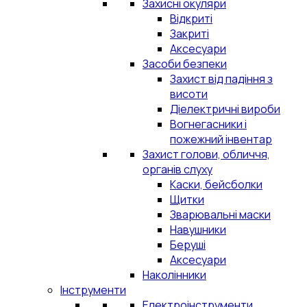
Захисні окуляри
Відкриті
Закриті
Аксесуари
Засоби безпеки
Захист від падіння з
висоти
Діелектричні вироби
Вогнегасники і
пожежний інвентар
Захист голови, обличчя,
органів слуху
Каски, бейсболки
Щитки
Зварювальні маски
Навушники
Беруші
Аксесуари
Наколінники
Інструменти
Електроінструменти