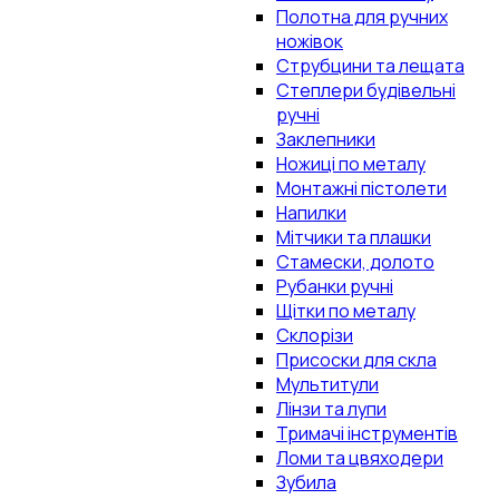
Полотна для ручних
ножівок
Струбцини та лещата
Степлери будівельні
ручні
Заклепники
Ножиці по металу
Монтажні пістолети
Напилки
Мітчики та плашки
Стамески, долото
Рубанки ручні
Щітки по металу
Склорізи
Присоски для скла
Мультитули
Лінзи та лупи
Тримачі інструментів
Ломи та цвяходери
Зубила