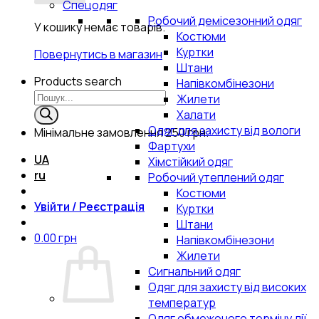
Спецодяг
Робочий демісезонний одяг
У кошику немає товарів.
Костюми
Куртки
Повернутись в магазин
Штани
Products search
Напівкомбінезони
Жилети
Халати
Одяг для захисту від вологи
Мінімальне замовлення
250 грн.
Фартухи
UA
Хімстійкий одяг
ru
Робочий утеплений одяг
Костюми
Увійти / Реєстрація
Куртки
Штани
0.00
грн
Напівкомбінезони
Жилети
Сигнальний одяг
Одяг для захисту від високих
температур
Одяг обмеженого терміну дії