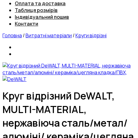
Оплата та доставка
Таблиця розмірів
Індивідуальний пошив
Контакти
Головна
/
Витратні матеріали
/
Круги відрізні
Круг відрізний DeWALT,
MULTI-MATERIAL,
нержавіюча сталь/метал/
алюміні/ кераміка/цегляна