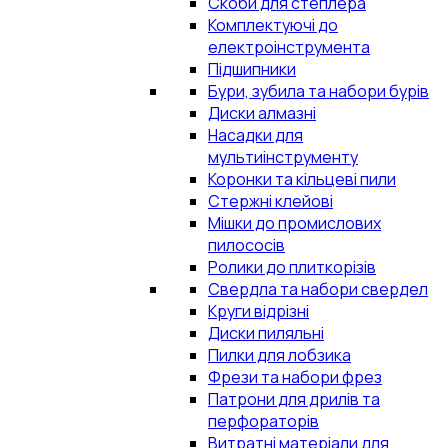
Скоби для степлера
Комплектуючі до
електроінструмента
Підшипники
Бури, зубила та набори бурів
Диски алмазні
Насадки для
мультиінструменту
Коронки та кільцеві пили
Стержні клейові
Мішки до промислових
пилососів
Ролики до плиткорізів
Свердла та набори свердел
Круги відрізні
Диски пиляльні
Пилки для лобзика
Фрези та набори фрез
Патрони для дрилів та
перфораторів
Витратні матеріали для