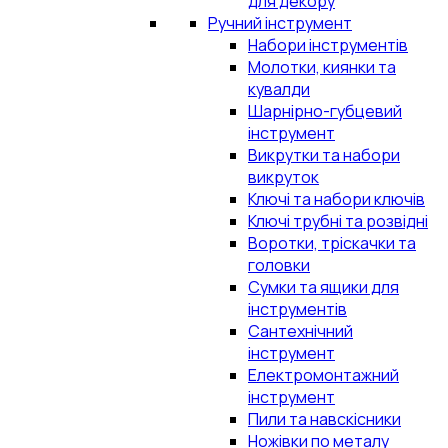
для декору
Ручний інструмент
Набори інструментів
Молотки, киянки та
кувалди
Шарнірно-губцевий
інструмент
Викрутки та набори
викруток
Ключі та набори ключів
Ключі трубні та розвідні
Воротки, тріскачки та
головки
Сумки та ящики для
інструментів
Сантехнічний
інструмент
Електромонтажний
інструмент
Пили та навскісники
Ножівки по металу