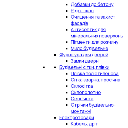
Добавки до бетону
Рідке скло
Очищення та захист
фасадів
Антисептик для
мінеральних поверхонь
Пігменти для розчину
Мило будівельне
Фурнітура для дверей
Замки дверні
Будівельні сітки, плівки
Плівка поліетиленова
Сітка зварна, просічна
Склосітка
Склополотно
Серп'янка
Стрічки будівельно-
монтажні
Електротовари
Кабель, дріт