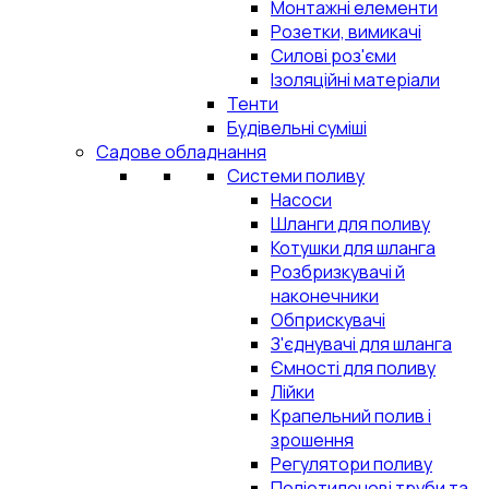
Монтажні елементи
Розетки, вимикачі
Силові роз'єми
Ізоляційні матеріали
Тенти
Будівельні суміші
Садове обладнання
Системи поливу
Насоси
Шланги для поливу
Котушки для шланга
Розбризкувачі й
наконечники
Обприскувачі
З'єднувачі для шланга
Ємності для поливу
Лійки
Крапельний полив і
зрошення
Регулятори поливу
Поліетиленові труби та