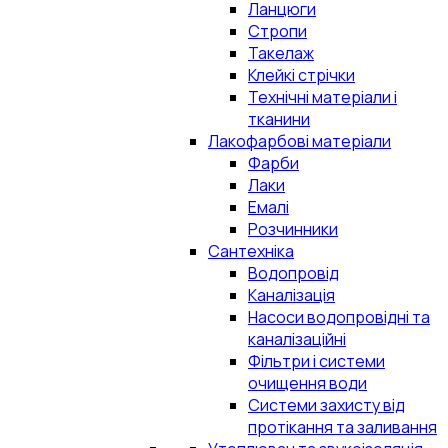
Ланцюги
Стропи
Такелаж
Клейкі стрічки
Технічні матеріали і
тканини
Лакофарбові матеріали
Фарби
Лаки
Емалі
Розчинники
Сантехніка
Водопровід
Каналізація
Насоси водопровідні та
каналізаційні
Фільтри і системи
очищення води
Системи захисту від
протікання та заливання