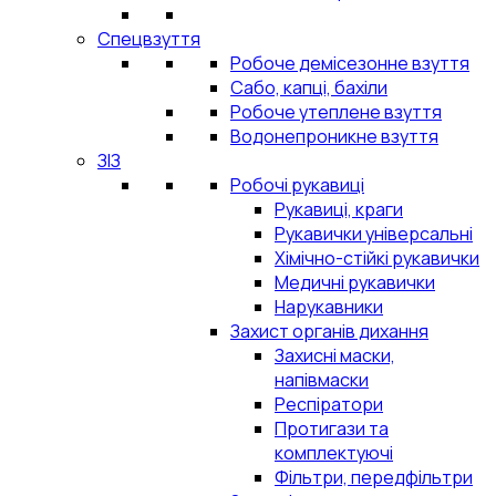
Спецвзуття
Робоче демісезонне взуття
Сабо, капці, бахіли
Робоче утеплене взуття
Водонепроникне взуття
ЗІЗ
Робочі рукавиці
Рукавиці, краги
Рукавички універсальні
Хімічно-стійкі рукавички
Медичні рукавички
Нарукавники
Захист органів дихання
Захисні маски,
напівмаски
Респіратори
Протигази та
комплектуючі
Фільтри, передфільтри