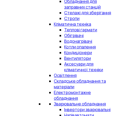
Обладнання для
заправних станцій
Стелажі для зберігання
Стропи
Кліматична техніка
Теплові гармати
Обігрівачі
Водонагрівачі
Котли опалення
Кондиціонери
Вентилятори
Аксесуари для
кліматичної техніки
Освітлення
Складське обладнання та
матеріали
Електромонтажне
обладнання
Зварювальне обладнання
Інвертори зварювальні
Напівавтомати