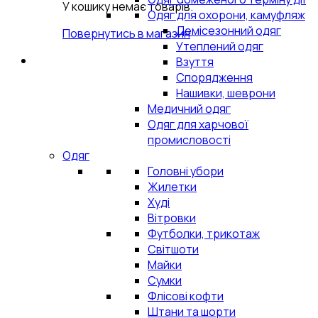
У кошику немає товарів.
Одяг для охорони, камуфляж
Демісезонний одяг
Повернутись в магазин
Утеплений одяг
Взуття
Спорядження
Нашивки, шеврони
Медичний одяг
Одяг для харчової
промисловості
Одяг
Головні убори
Жилетки
Худі
Вітровки
Футболки, трикотаж
Світшоти
Майки
Сумки
Флісові кофти
Штани та шорти