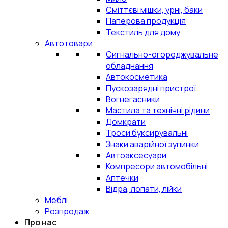
Сміттєві мішки, урні, баки
Паперова продукція
Текстиль для дому
Автотовари
Сигнально-огороджувальне
обладнання
Автокосметика
Пускозарядні пристрої
Вогнегасники
Мастила та технічні рідини
Домкрати
Троси буксирувальні
Знаки аварійної зупинки
Автоаксесуари
Компресори автомобільні
Аптечки
Відра, лопати, лійки
Меблі
Розпродаж
Про нас