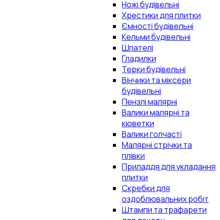
Ножі будівельні
Хрестики для плитки
Ємності будівельні
Кельми будівельні
Шпателі
Гладилки
Терки будівельні
Вінчики та міксери
будівельні
Пензлі малярні
Валики малярні та
кюветки
Валики голчасті
Малярні стрічки та
плівки
Приладдя для укладання
плитки
Скребки для
оздоблювальних робіт
Штампи та трафарети