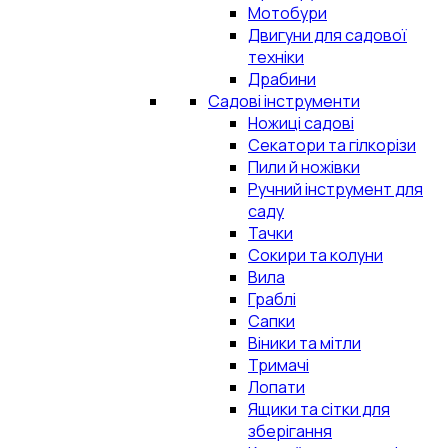
Мотобури
Двигуни для садової
техніки
Драбини
Садові інструменти
Ножиці садові
Секатори та гілкорізи
Пили й ножівки
Ручний інструмент для
саду
Тачки
Сокири та колуни
Вила
Граблі
Сапки
Віники та мітли
Тримачі
Лопати
Ящики та сітки для
зберігання