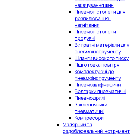
накачування шин
Пневмопістолети для
розпилювання і
нагнітання
Пневмопістолети
продувні
Витратні матеріали для
пневмоінструменту
Шланги високого тиску
Підготовка повітря
Комплектуючі до
пневмоінструменту
Пневмошліфмашини
Болгарки пневматичні
Пневмодрилі
Заклепочники
пневматичні
Компресори
Малярний та
оздоблювальний інструмент