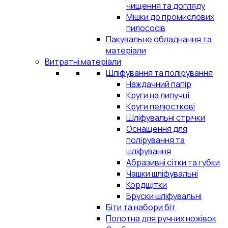
чищення та догляду
Мішки до промислових
пилососів
Пакувальне обладнання та
матеріали
Витратні матеріали
Шліфування та полірування
Наждачний папір
Круги на липучці
Круги пелюсткові
Шліфувальні стрічки
Оснащення для
полірування та
шліфування
Абразивні сітки та губки
Чашки шліфувальні
Кордщітки
Бруски шліфувальні
Біти та набори біт
Полотна для ручних ножівок