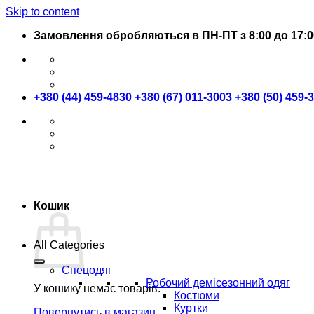
Skip to content
Замовлення обробляються в ПН-ПТ з 8:00 до 17:0
+380 (44) 459-4830
+380 (67) 011-3003
+380 (50) 459-
Кошик
All Categories
Спецодяг
Робочий демісезонний одяг
У кошику немає товарів.
Костюми
Куртки
Повернутись в магазин