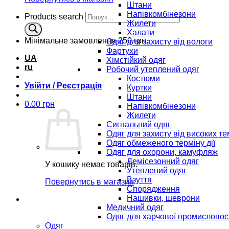
Штани
Напівкомбінезони
Products search
Жилети
Халати
Мінімальне замовлення
250 грн.
Одяг для захисту від вологи
Фартухи
UA
Хімстійкий одяг
ru
Робочий утеплений одяг
Костюми
Увійти / Реєстрація
Куртки
Штани
0.00
грн
Напівкомбінезони
Жилети
Сигнальний одяг
Одяг для захисту від високих т
Одяг обмеженого терміну дії
Одяг для охорони, камуфляж
Демісезонний одяг
У кошику немає товарів.
Утеплений одяг
Взуття
Повернутись в магазин
Спорядження
Нашивки, шеврони
Медичний одяг
Одяг для харчової промисловос
Одяг