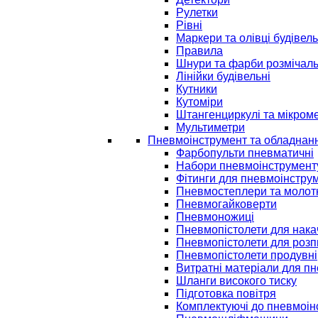
Рулетки
Рівні
Маркери та олівці будівель
Правила
Шнури та фарби розмічаль
Лінійки будівельні
Кутники
Кутоміри
Штангенциркулі та мікром
Мультиметри
Пневмоінструмент та обладнан
Фарбопульти пневматичні
Набори пневмоінструмент
Фітинги для пневмоінстру
Пневмостеплери та молот
Пневмогайковерти
Пневмоножиці
Пневмопістолети для нак
Пневмопістолети для розп
Пневмопістолети продувні
Витратні матеріали для п
Шланги високого тиску
Підготовка повітря
Комплектуючі до пневмоін