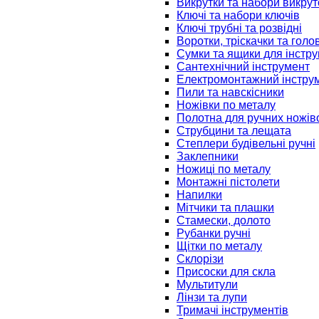
Викрутки та набори викрут
Ключі та набори ключів
Ключі трубні та розвідні
Воротки, тріскачки та голо
Сумки та ящики для інстру
Сантехнічний інструмент
Електромонтажний інстру
Пили та навскісники
Ножівки по металу
Полотна для ручних ножів
Струбцини та лещата
Степлери будівельні ручні
Заклепники
Ножиці по металу
Монтажні пістолети
Напилки
Мітчики та плашки
Стамески, долото
Рубанки ручні
Щітки по металу
Склорізи
Присоски для скла
Мультитули
Лінзи та лупи
Тримачі інструментів