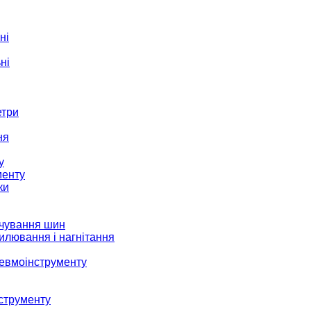
ні
ні
етри
ня
у
менту
ки
ачування шин
илювання і нагнітання
невмоінструменту
струменту