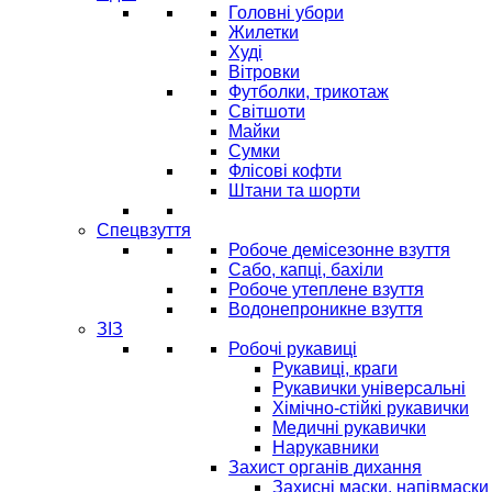
Головні убори
Жилетки
Худі
Вітровки
Футболки, трикотаж
Світшоти
Майки
Сумки
Флісові кофти
Штани та шорти
Спецвзуття
Робоче демісезонне взуття
Сабо, капці, бахіли
Робоче утеплене взуття
Водонепроникне взуття
ЗІЗ
Робочі рукавиці
Рукавиці, краги
Рукавички універсальні
Хімічно-стійкі рукавички
Медичні рукавички
Нарукавники
Захист органів дихання
Захисні маски, напівмаски