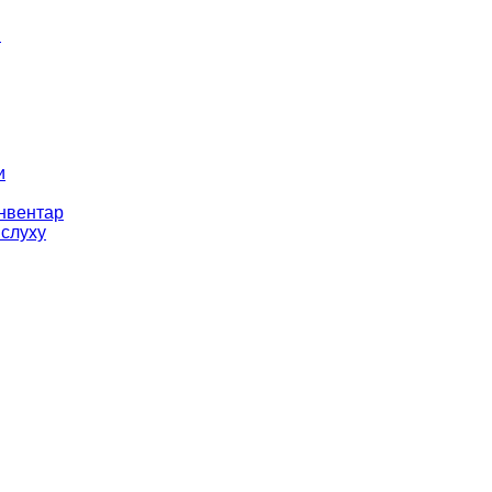
і
и
інвентар
 слуху