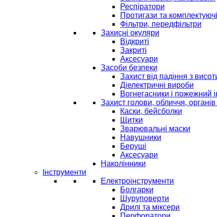
Респіратори
Протигази та комплектуюч
Фільтри, передфільтри
Захисні окуляри
Відкриті
Закриті
Аксесуари
Засоби безпеки
Захист від падіння з висот
Діелектричні вироби
Вогнегасники і пожежний 
Захист голови, обличчя, органів
Каски, бейсболки
Щитки
Зварювальні маски
Навушники
Беруші
Аксесуари
Наколінники
Інструменти
Електроінструменти
Болгарки
Шуруповерти
Дрилі та міксери
Перфоратори