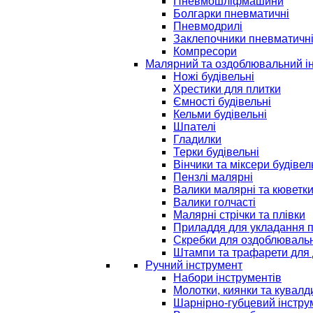
Пневмошліфмашини
Болгарки пневматичні
Пневмодрилі
Заклепочники пневматичн
Компресори
Малярний та оздоблювальний і
Ножі будівельні
Хрестики для плитки
Ємності будівельні
Кельми будівельні
Шпателі
Гладилки
Терки будівельні
Вінчики та міксери будівел
Пензлі малярні
Валики малярні та кюветк
Валики голчасті
Малярні стрічки та плівки
Приладдя для укладання 
Скребки для оздоблювальн
Штампи та трафарети для 
Ручний інструмент
Набори інструментів
Молотки, киянки та кувалд
Шарнірно-губцевий інстру