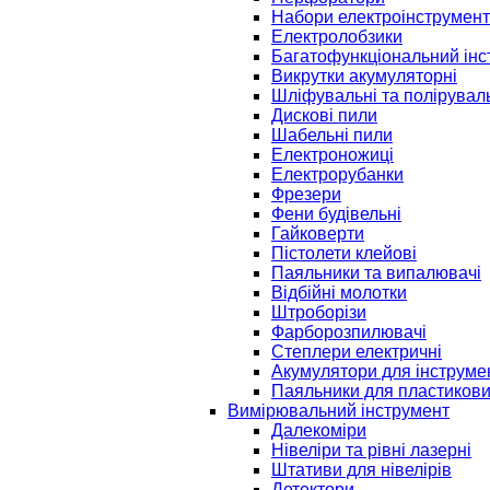
Набори електроінструмент
Електролобзики
Багатофункціональний інс
Викрутки акумуляторні
Шліфувальні та полірувал
Дискові пили
Шабельні пили
Електроножиці
Електрорубанки
Фрезери
Фени будівельні
Гайковерти
Пістолети клейові
Паяльники та випалювачі
Відбійні молотки
Штроборізи
Фарборозпилювачі
Степлери електричні
Акумулятори для інструме
Паяльники для пластикови
Вимірювальний інструмент
Далекоміри
Нівеліри та рівні лазерні
Штативи для нівелірів
Детектори