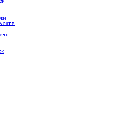
ок
вки
ментів
мент
ок