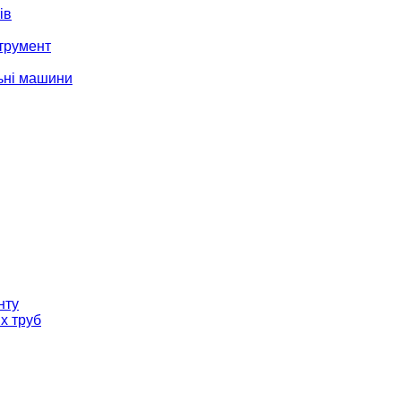
ів
трумент
ьні машини
нту
х труб