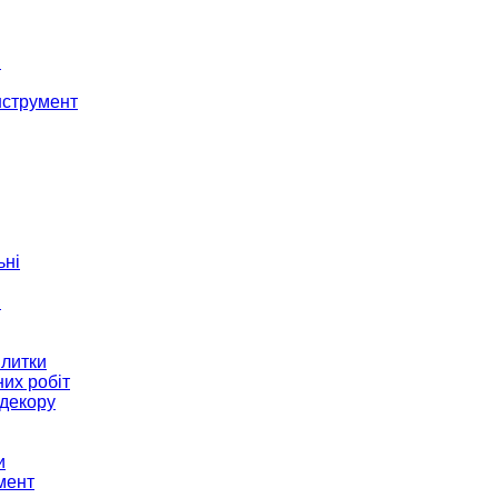
і
нструмент
ьні
и
плитки
их робіт
декору
и
мент