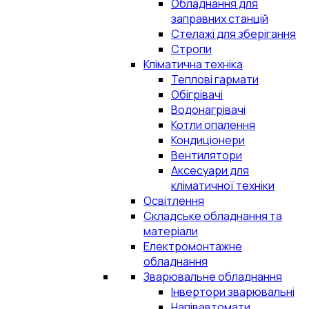
Обладнання для
заправних станцій
Стелажі для зберігання
Стропи
Кліматична техніка
Теплові гармати
Обігрівачі
Водонагрівачі
Котли опалення
Кондиціонери
Вентилятори
Аксесуари для
кліматичної техніки
Освітлення
Складське обладнання та
матеріали
Електромонтажне
обладнання
Зварювальне обладнання
Інвертори зварювальні
Напівавтомати