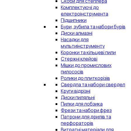
Скоби для степлера
Комплектуючі до
електроінструмента
Підшипники
Бури, зубила та набори бурів
Диски алмазні
Насадки для
мультиінструменту
Коронки та кільцеві пили
Стержні клейові
Мішки до промислових
пилососів
Ролики до плиткорізів
Свердла та набори свердел
Круги відрізні
Диски пиляльні
Пилки для лобзика
Фрези та набори фрез
Патрони для дрилів та
перфораторів
Витратні матеріали для