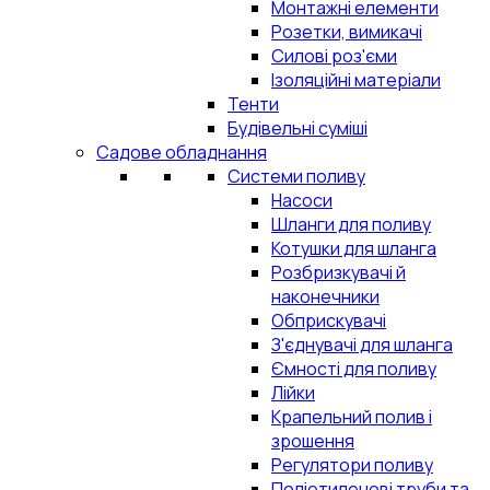
Монтажні елементи
Розетки, вимикачі
Силові роз'єми
Ізоляційні матеріали
Тенти
Будівельні суміші
Садове обладнання
Системи поливу
Насоси
Шланги для поливу
Котушки для шланга
Розбризкувачі й
наконечники
Обприскувачі
З'єднувачі для шланга
Ємності для поливу
Лійки
Крапельний полив і
зрошення
Регулятори поливу
Поліетиленові труби та