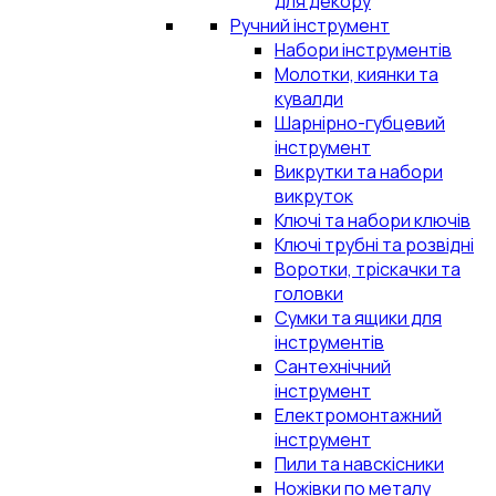
для декору
Ручний інструмент
Набори інструментів
Молотки, киянки та
кувалди
Шарнірно-губцевий
інструмент
Викрутки та набори
викруток
Ключі та набори ключів
Ключі трубні та розвідні
Воротки, тріскачки та
головки
Сумки та ящики для
інструментів
Сантехнічний
інструмент
Електромонтажний
інструмент
Пили та навскісники
Ножівки по металу