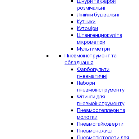
Шнури та фарби
розмічальні
Лінійки будівельні
Кутники
Кутоміри
Штангенциркулі та
мікрометри
Мультиметри
Пневмоінструмент та
обладнання
Фарбопульти
пневматичні
Набори
пневмоінструменту
Фітинги для
пневмоінструменту
Пневмостеплери та
молотки
Пневмогайковерти
Пневмоножиці
Пневмопістолети для