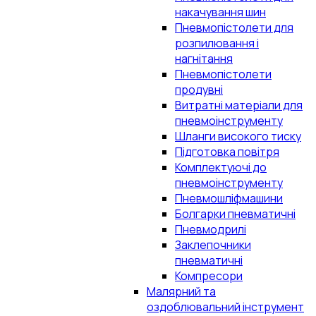
накачування шин
Пневмопістолети для
розпилювання і
нагнітання
Пневмопістолети
продувні
Витратні матеріали для
пневмоінструменту
Шланги високого тиску
Підготовка повітря
Комплектуючі до
пневмоінструменту
Пневмошліфмашини
Болгарки пневматичні
Пневмодрилі
Заклепочники
пневматичні
Компресори
Малярний та
оздоблювальний інструмент