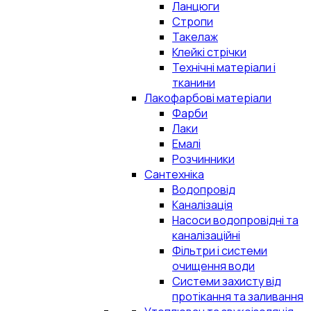
Ланцюги
Стропи
Такелаж
Клейкі стрічки
Технічні матеріали і
тканини
Лакофарбові матеріали
Фарби
Лаки
Емалі
Розчинники
Сантехніка
Водопровід
Каналізація
Насоси водопровідні та
каналізаційні
Фільтри і системи
очищення води
Системи захисту від
протікання та заливання