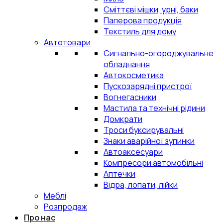
Сміттєві мішки, урні, баки
Паперова продукція
Текстиль для дому
Автотовари
Сигнально-огороджувальне
обладнання
Автокосметика
Пускозарядні пристрої
Вогнегасники
Мастила та технічні рідини
Домкрати
Троси буксирувальні
Знаки аварійної зупинки
Автоаксесуари
Компресори автомобільні
Аптечки
Відра, лопати, лійки
Меблі
Розпродаж
Про нас