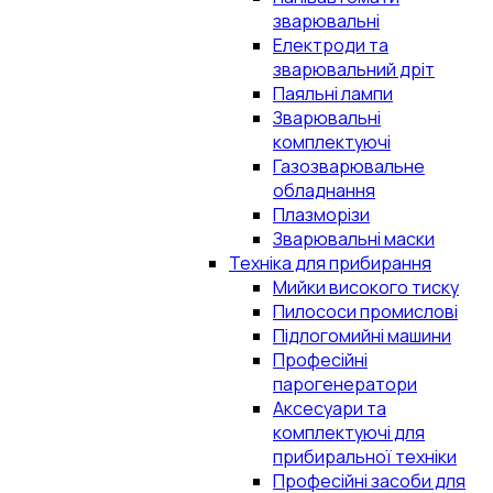
зварювальні
Електроди та
зварювальний дріт
Паяльні лампи
Зварювальні
комплектуючі
Газозварювальне
обладнання
Плазморізи
Зварювальні маски
Техніка для прибирання
Мийки високого тиску
Пилососи промислові
Підлогомийні машини
Професійні
парогенератори
Аксесуари та
комплектуючі для
прибиральної техніки
Професійні засоби для