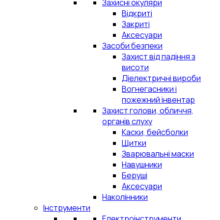
Захисні окуляри
Відкриті
Закриті
Аксесуари
Засоби безпеки
Захист від падіння з
висоти
Діелектричні вироби
Вогнегасники і
пожежний інвентар
Захист голови, обличчя,
органів слуху
Каски, бейсболки
Щитки
Зварювальні маски
Навушники
Беруші
Аксесуари
Наколінники
Інструменти
Електроінструменти