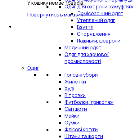
У кошику немає товарів.
Одяг для охорони, камуфляж
Демісезонний одяг
Повернутись в магазин
Утеплений одяг
Взуття
Спорядження
Нашивки, шеврони
Медичний одяг
Одяг для харчової
промисловості
Одяг
Головні убори
Жилетки
Худі
Вітровки
Футболки, трикотаж
Світшоти
Майки
Сумки
Флісові кофти
Штани та шорти