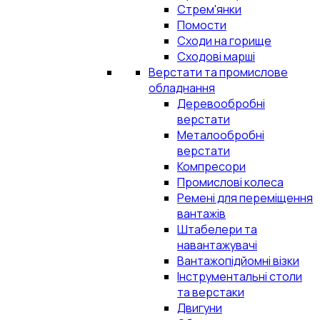
Стрем'янки
Помости
Сходи на горище
Сходові марші
Верстати та промислове
обладнання
Деревообробні
верстати
Металообробні
верстати
Компресори
Промислові колеса
Ремені для переміщення
вантажів
Штабелери та
навантажувачі
Вантажопідйомні візки
Інструментальні столи
та верстаки
Двигуни