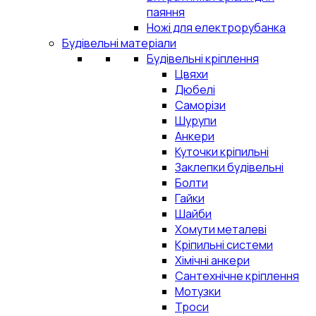
паяння
Ножі для електрорубанка
Будівельні матеріали
Будівельні кріплення
Цвяхи
Дюбелі
Саморізи
Шурупи
Анкери
Куточки кріпильні
Заклепки будівельні
Болти
Гайки
Шайби
Хомути металеві
Кріпильні системи
Хімічні анкери
Сантехнічне кріплення
Мотузки
Троси