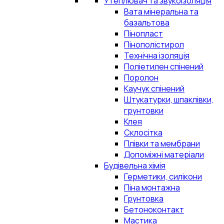
Утеплювач та звукоізоляція
Вата мінеральна та
базальтова
Пінопласт
Пінополістирол
Технічна ізоляція
Поліетилен спінений
Поролон
Каучук спінений
Штукатурки, шпаклівки,
грунтовки
Клея
Склосітка
Плівки та мембрани
Допоміжні матеріали
Будівельна хімія
Герметики, силікони
Піна монтажна
Грунтовка
Бетоноконтакт
Мастика