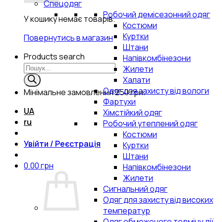
Спецодяг
Робочий демісезонний одяг
У кошику немає товарів.
Костюми
Куртки
Повернутись в магазин
Штани
Products search
Напівкомбінезони
Жилети
Халати
Одяг для захисту від вологи
Мінімальне замовлення
250 грн.
Фартухи
UA
Хімстійкий одяг
ru
Робочий утеплений одяг
Костюми
Увійти / Реєстрація
Куртки
Штани
0.00
грн
Напівкомбінезони
Жилети
Сигнальний одяг
Одяг для захисту від високих
температур
Одяг обмеженого терміну дії