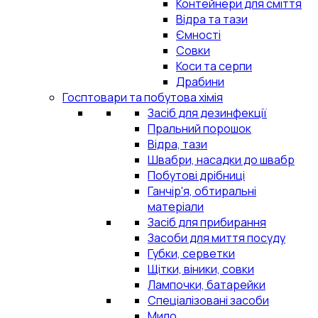
Контейнери для сміття
Відра та тази
Ємності
Совки
Коси та серпи
Драбини
Госптовари та побутова хімія
Засіб для дезинфекції
Пральний порошок
Відра, тази
Швабри, насадки до швабр
Побутові дрібниці
Ганчір'я, обтиральні
матеріали
Засіб для прибирання
Засоби для миття посуду
Губки, серветки
Щітки, віники, совки
Лампочки, батарейки
Спеціалізовані засоби
Мило