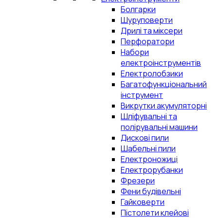
Болгарки
Шуруповерти
Дрилі та міксери
Перфоратори
Набори
електроінструментів
Електролобзики
Багатофункціональний
інструмент
Викрутки акумуляторні
Шліфувальні та
полірувальні машини
Дискові пили
Шабельні пили
Електроножиці
Електрорубанки
Фрезери
Фени будівельні
Гайковерти
Пістолети клейові