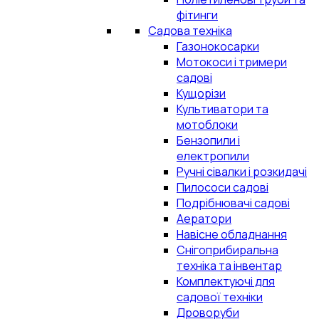
фітинги
Садова техніка
Газонокосарки
Мотокоси і тримери
садові
Кущорізи
Культиватори та
мотоблоки
Бензопили і
електропили
Ручні сівалки і розкидачі
Пилососи садові
Подрібнювачі садові
Аератори
Навісне обладнання
Снігоприбиральна
техніка та інвентар
Комплектуючі для
садової техніки
Дроворуби