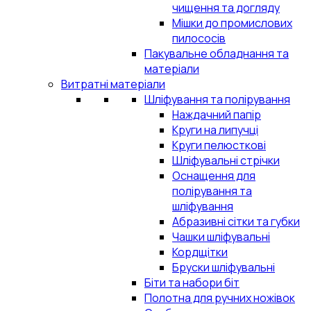
чищення та догляду
Мішки до промислових
пилососів
Пакувальне обладнання та
матеріали
Витратні матеріали
Шліфування та полірування
Наждачний папір
Круги на липучці
Круги пелюсткові
Шліфувальні стрічки
Оснащення для
полірування та
шліфування
Абразивні сітки та губки
Чашки шліфувальні
Кордщітки
Бруски шліфувальні
Біти та набори біт
Полотна для ручних ножівок