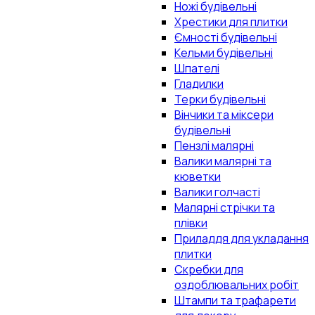
Ножі будівельні
Хрестики для плитки
Ємності будівельні
Кельми будівельні
Шпателі
Гладилки
Терки будівельні
Вінчики та міксери
будівельні
Пензлі малярні
Валики малярні та
кюветки
Валики голчасті
Малярні стрічки та
плівки
Приладдя для укладання
плитки
Скребки для
оздоблювальних робіт
Штампи та трафарети