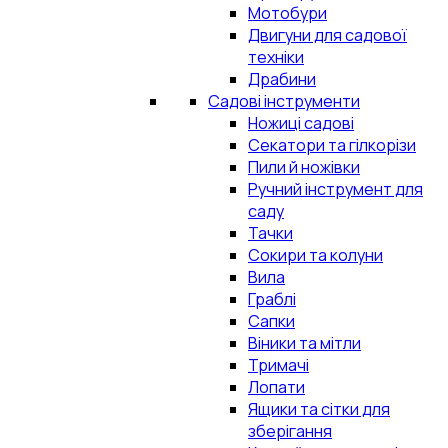
Мотобури
Двигуни для садової
техніки
Драбини
Садові інструменти
Ножиці садові
Секатори та гілкорізи
Пили й ножівки
Ручний інструмент для
саду
Тачки
Сокири та колуни
Вила
Граблі
Сапки
Віники та мітли
Тримачі
Лопати
Ящики та сітки для
зберігання