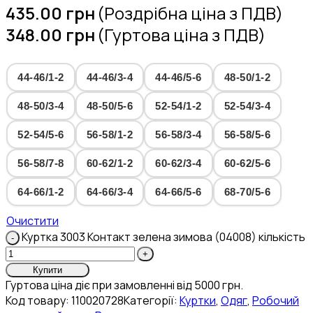
435.00
грн
(Роздрібна ціна з ПДВ)
348.00
грн
(Гуртова ціна з ПДВ)
44-46/1-2
44-46/3-4
44-46/5-6
48-50/1-2
48-50/3-4
48-50/5-6
52-54/1-2
52-54/3-4
52-54/5-6
56-58/1-2
56-58/3-4
56-58/5-6
56-58/7-8
60-62/1-2
60-62/3-4
60-62/5-6
64-66/1-2
64-66/3-4
64-66/5-6
68-70/5-6
Очистити
Куртка 3003 Контакт зелена зимова (04008) кількість
Купити
Гуртова ціна діє при замовленні від 5000 грн.
Код товару:
110020728
Категорії:
Куртки
,
Одяг
,
Робочий