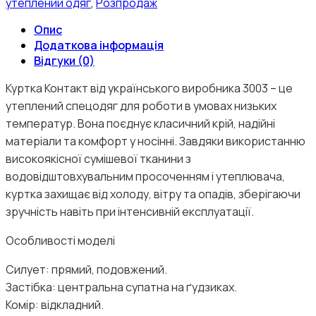
утеплений одяг
,
Розпродаж
Опис
Додаткова інформація
Відгуки (0)
Куртка Контакт від українського виробника 3003 – це
утеплений спецодяг для роботи в умовах низьких
температур. Вона поєднує класичний крій, надійні
матеріали та комфорт у носінні. Завдяки використанню
високоякісної сумішевої тканини з
водовідштовхувальним просоченням і утеплювача,
куртка захищає від холоду, вітру та опадів, зберігаючи
зручність навіть при інтенсивній експлуатації.
Особливості моделі
Силует: прямий, подовжений.
Застібка: центральна супатна на ґудзиках.
Комір: відкладний.