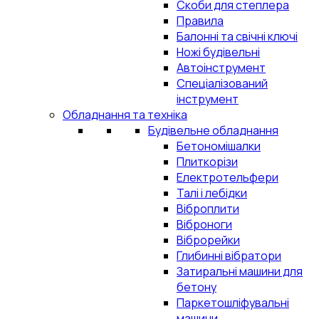
Скоби для степлера
Правила
Балонні та свічні ключі
Ножі будівельні
Автоінструмент
Спеціалізований
інструмент
Обладнання та техніка
Будівельне обладнання
Бетономішалки
Плиткорізи
Електротельфери
Талі і лебідки
Віброплити
Віброноги
Віброрейки
Глибинні вібратори
Затиральні машини для
бетону
Паркетошліфувальні
машини