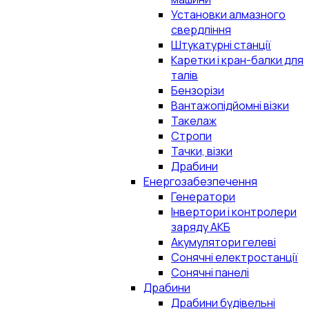
Установки алмазного
свердління
Штукатурні станції
Каретки і кран-балки для
талів
Бензорізи
Вантажопідйомні візки
Такелаж
Стропи
Тачки, візки
Драбини
Енергозабезпечення
Генератори
Інвертори і контролери
заряду АКБ
Акумулятори гелеві
Сонячні електростанції
Сонячні панелі
Драбини
Драбини будівельні