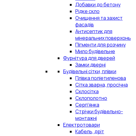
Добавки до бетону
Рідке скло
Очищення та захист
фасадів
Антисептик для
мінеральних поверхонь
Пігменти для розчину
Мило будівельне
Фурнітура для дверей
Замки дверні
Будівельні сітки, плівки
Плівка поліетиленова
Сітка зварна, просічна
Склосітка
Склополотно
Серп'янка
Стрічки будівельно-
монтажні
Електротовари
Кабель, дріт