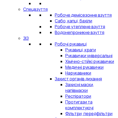
Спецвзуття
Робоче демісезонне взуття
Сабо, капці, бахіли
Робоче утеплене взуття
Водонепроникне взуття
ЗІЗ
Робочі рукавиці
Рукавиці, краги
Рукавички універсальні
Хімічно-стійкі рукавички
Медичні рукавички
Нарукавники
Захист органів дихання
Захисні маски,
напівмаски
Респіратори
Протигази та
комплектуючі
Фільтри, передфільтри