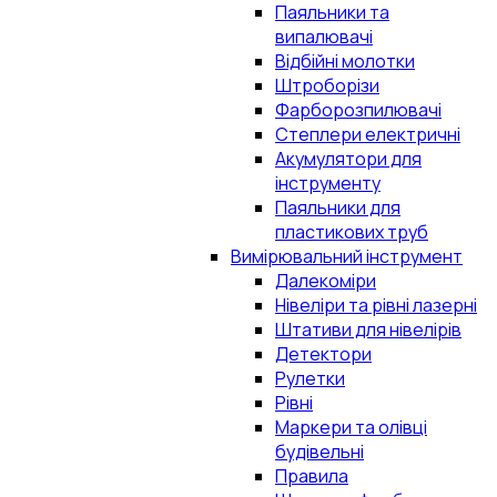
Паяльники та
випалювачі
Відбійні молотки
Штроборізи
Фарборозпилювачі
Степлери електричні
Акумулятори для
інструменту
Паяльники для
пластикових труб
Вимірювальний інструмент
Далекоміри
Нівеліри та рівні лазерні
Штативи для нівелірів
Детектори
Рулетки
Рівні
Маркери та олівці
будівельні
Правила