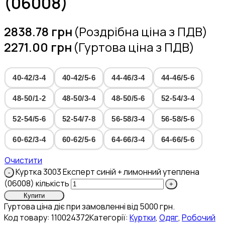
(06008)
2838.78
грн
(Роздрібна ціна з ПДВ)
2271.00
грн
(Гуртова ціна з ПДВ)
40-42/3-4
40-42/5-6
44-46/3-4
44-46/5-6
48-50/1-2
48-50/3-4
48-50/5-6
52-54/3-4
52-54/5-6
52-54/7-8
56-58/3-4
56-58/5-6
60-62/3-4
60-62/5-6
64-66/3-4
64-66/5-6
Очистити
Куртка 3003 Експерт синій + лимонний утеплена
(06008) кількість
Купити
Гуртова ціна діє при замовленні від 5000 грн.
Код товару:
110024372
Категорії:
Куртки
,
Одяг
,
Робочий