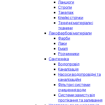
Ланцюги
Стропи
Такелаж
Клейкі стрічки
Технічні матеріали і
тканини
Лакофарбові матеріали
Фарби
Лаки
Емалі
Розчинники
Сантехніка
Водопровід
Каналізація
Насоси водопровідні та
каналізаційні
Фільтри і системи
очищення води
Системи захисту від
протікання та заливання