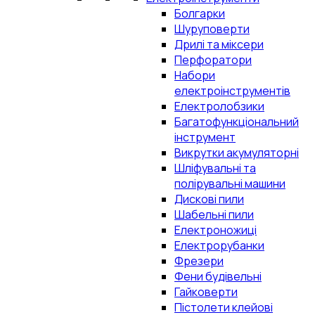
Болгарки
Шуруповерти
Дрилі та міксери
Перфоратори
Набори
електроінструментів
Електролобзики
Багатофункціональний
інструмент
Викрутки акумуляторні
Шліфувальні та
полірувальні машини
Дискові пили
Шабельні пили
Електроножиці
Електрорубанки
Фрезери
Фени будівельні
Гайковерти
Пістолети клейові