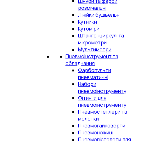
Шнури та фарби
розмічальні
Лінійки будівельні
Кутники
Кутоміри
Штангенциркулі та
мікрометри
Мультиметри
Пневмоінструмент та
обладнання
Фарбопульти
пневматичні
Набори
пневмоінструменту
Фітинги для
пневмоінструменту
Пневмостеплери та
молотки
Пневмогайковерти
Пневмоножиці
Пневмопістолети для