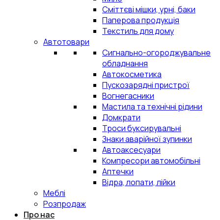
Сміттєві мішки, урні, баки
Паперова продукція
Текстиль для дому
Автотовари
Сигнально-огороджувальне
обладнання
Автокосметика
Пускозарядні пристрої
Вогнегасники
Мастила та технічні рідини
Домкрати
Троси буксирувальні
Знаки аварійної зупинки
Автоаксесуари
Компресори автомобільні
Аптечки
Відра, лопати, лійки
Меблі
Розпродаж
Про нас