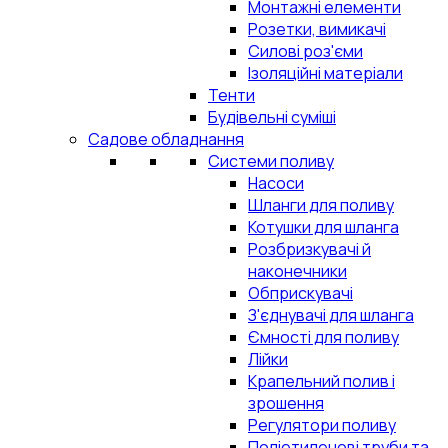
Монтажні елементи
Розетки, вимикачі
Силові роз'єми
Ізоляційні матеріали
Тенти
Будівельні суміші
Садове обладнання
Системи поливу
Насоси
Шланги для поливу
Котушки для шланга
Розбризкувачі й
наконечники
Обприскувачі
З'єднувачі для шланга
Ємності для поливу
Лійки
Крапельний полив і
зрошення
Регулятори поливу
Поліетиленові труби та