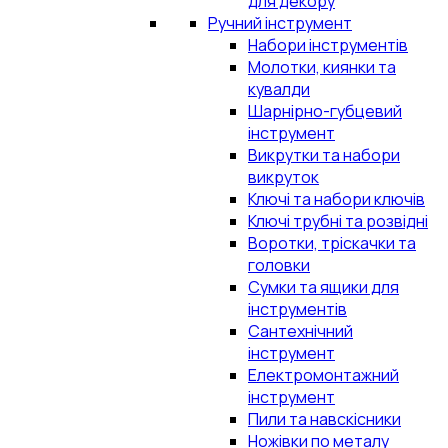
для декору
Ручний інструмент
Набори інструментів
Молотки, киянки та
кувалди
Шарнірно-губцевий
інструмент
Викрутки та набори
викруток
Ключі та набори ключів
Ключі трубні та розвідні
Воротки, тріскачки та
головки
Сумки та ящики для
інструментів
Сантехнічний
інструмент
Електромонтажний
інструмент
Пили та навскісники
Ножівки по металу