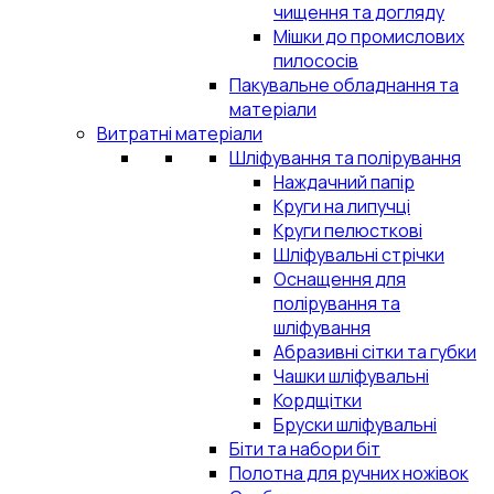
чищення та догляду
Мішки до промислових
пилососів
Пакувальне обладнання та
матеріали
Витратні матеріали
Шліфування та полірування
Наждачний папір
Круги на липучці
Круги пелюсткові
Шліфувальні стрічки
Оснащення для
полірування та
шліфування
Абразивні сітки та губки
Чашки шліфувальні
Кордщітки
Бруски шліфувальні
Біти та набори біт
Полотна для ручних ножівок