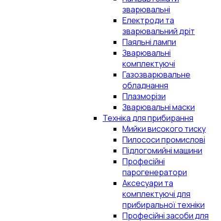
зварювальні
Електроди та
зварювальний дріт
Паяльні лампи
Зварювальні
комплектуючі
Газозварювальне
обладнання
Плазморізи
Зварювальні маски
Техніка для прибирання
Мийки високого тиску
Пилососи промислові
Підлогомийні машини
Професійні
парогенератори
Аксесуари та
комплектуючі для
прибиральної техніки
Професійні засоби для