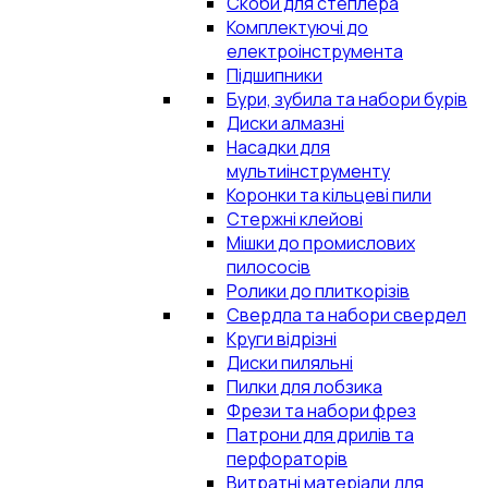
Скоби для степлера
Комплектуючі до
електроінструмента
Підшипники
Бури, зубила та набори бурів
Диски алмазні
Насадки для
мультиінструменту
Коронки та кільцеві пили
Стержні клейові
Мішки до промислових
пилососів
Ролики до плиткорізів
Свердла та набори свердел
Круги відрізні
Диски пиляльні
Пилки для лобзика
Фрези та набори фрез
Патрони для дрилів та
перфораторів
Витратні матеріали для