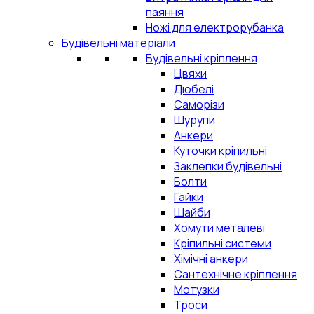
паяння
Ножі для електрорубанка
Будівельні матеріали
Будівельні кріплення
Цвяхи
Дюбелі
Саморізи
Шурупи
Анкери
Куточки кріпильні
Заклепки будівельні
Болти
Гайки
Шайби
Хомути металеві
Кріпильні системи
Хімічні анкери
Сантехнічне кріплення
Мотузки
Троси