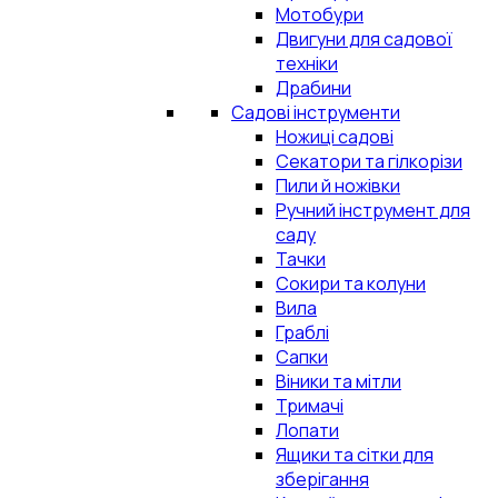
Мотобури
Двигуни для садової
техніки
Драбини
Садові інструменти
Ножиці садові
Секатори та гілкорізи
Пили й ножівки
Ручний інструмент для
саду
Тачки
Сокири та колуни
Вила
Граблі
Сапки
Віники та мітли
Тримачі
Лопати
Ящики та сітки для
зберігання