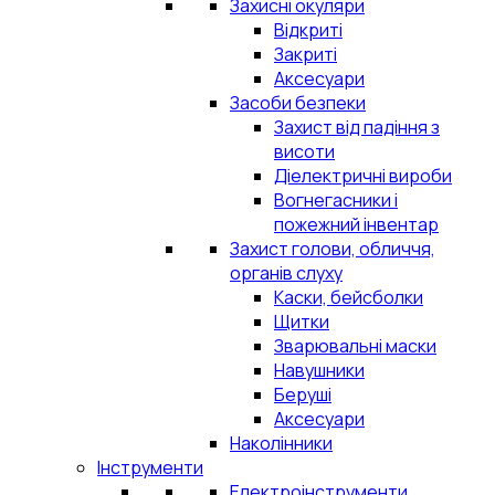
Захисні окуляри
Відкриті
Закриті
Аксесуари
Засоби безпеки
Захист від падіння з
висоти
Діелектричні вироби
Вогнегасники і
пожежний інвентар
Захист голови, обличчя,
органів слуху
Каски, бейсболки
Щитки
Зварювальні маски
Навушники
Беруші
Аксесуари
Наколінники
Інструменти
Електроінструменти