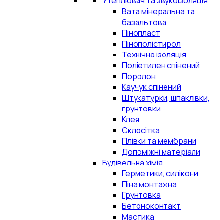
Утеплювач та звукоізоляція
Вата мінеральна та
базальтова
Пінопласт
Пінополістирол
Технічна ізоляція
Поліетилен спінений
Поролон
Каучук спінений
Штукатурки, шпаклівки,
грунтовки
Клея
Склосітка
Плівки та мембрани
Допоміжні матеріали
Будівельна хімія
Герметики, силікони
Піна монтажна
Грунтовка
Бетоноконтакт
Мастика