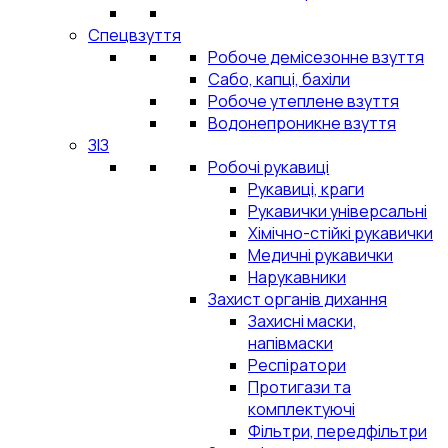
Спецвзуття
Робоче демісезонне взуття
Сабо, капці, бахіли
Робоче утеплене взуття
Водонепроникне взуття
ЗІЗ
Робочі рукавиці
Рукавиці, краги
Рукавички універсальні
Хімічно-стійкі рукавички
Медичні рукавички
Нарукавники
Захист органів дихання
Захисні маски,
напівмаски
Респіратори
Протигази та
комплектуючі
Фільтри, передфільтри