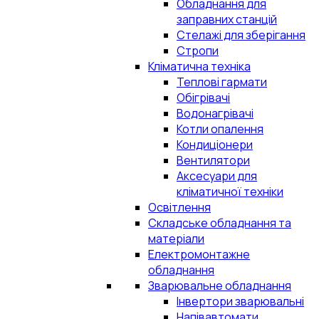
Обладнання для
заправних станцій
Стелажі для зберігання
Стропи
Кліматична техніка
Теплові гармати
Обігрівачі
Водонагрівачі
Котли опалення
Кондиціонери
Вентилятори
Аксесуари для
кліматичної техніки
Освітлення
Складське обладнання та
матеріали
Електромонтажне
обладнання
Зварювальне обладнання
Інвертори зварювальні
Напівавтомати