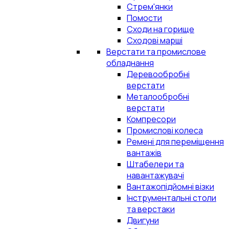
Стрем'янки
Помости
Сходи на горище
Сходові марші
Верстати та промислове
обладнання
Деревообробні
верстати
Металообробні
верстати
Компресори
Промислові колеса
Ремені для переміщення
вантажів
Штабелери та
навантажувачі
Вантажопідйомні візки
Інструментальні столи
та верстаки
Двигуни