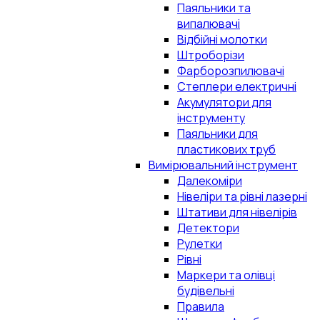
Паяльники та
випалювачі
Відбійні молотки
Штроборізи
Фарборозпилювачі
Степлери електричні
Акумулятори для
інструменту
Паяльники для
пластикових труб
Вимірювальний інструмент
Далекоміри
Нівеліри та рівні лазерні
Штативи для нівелірів
Детектори
Рулетки
Рівні
Маркери та олівці
будівельні
Правила