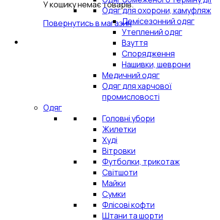
У кошику немає товарів.
Одяг для охорони, камуфляж
Демісезонний одяг
Повернутись в магазин
Утеплений одяг
Взуття
Спорядження
Нашивки, шеврони
Медичний одяг
Одяг для харчової
промисловості
Одяг
Головні убори
Жилетки
Худі
Вітровки
Футболки, трикотаж
Світшоти
Майки
Сумки
Флісові кофти
Штани та шорти