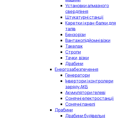
Установки алмазного
свердління
Штукатурні станції
Каретки і кран-балки для
талів
Бензорізи
Вантажопідйомні візки
Такелаж
Стропи
Тачки, візки
Драбини
Енергозабезпечення
Генератори
Інвертори і контролери
заряду АКБ
Акумулятори гелеві
Сонячні електростанції
Сонячні панелі
Драбини
Драбини будівельні