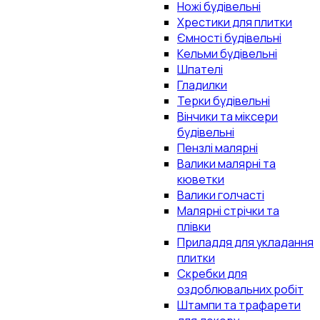
Ножі будівельні
Хрестики для плитки
Ємності будівельні
Кельми будівельні
Шпателі
Гладилки
Терки будівельні
Вінчики та міксери
будівельні
Пензлі малярні
Валики малярні та
кюветки
Валики голчасті
Малярні стрічки та
плівки
Приладдя для укладання
плитки
Скребки для
оздоблювальних робіт
Штампи та трафарети