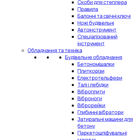
Скоби для степлера
Правила
Балонні та свічні ключі
Ножі будівельні
Автоінструмент
Спеціалізований
інструмент
Обладнання та техніка
Будівельне обладнання
Бетономішалки
Плиткорізи
Електротельфери
Талі і лебідки
Віброплити
Віброноги
Віброрейки
Глибинні вібратори
Затиральні машини для
бетону
Паркетошліфувальні
машини