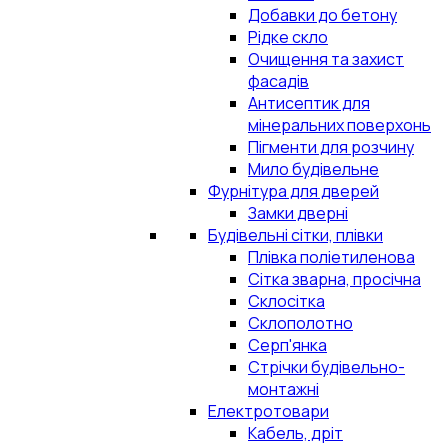
Добавки до бетону
Рідке скло
Очищення та захист
фасадів
Антисептик для
мінеральних поверхонь
Пігменти для розчину
Мило будівельне
Фурнітура для дверей
Замки дверні
Будівельні сітки, плівки
Плівка поліетиленова
Сітка зварна, просічна
Склосітка
Склополотно
Серп'янка
Стрічки будівельно-
монтажні
Електротовари
Кабель, дріт