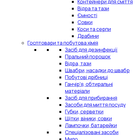
Контейнери для сміття
Відра та тази
Ємності
Совки
Коси та серпи
Драбини
Госптовари та побутова хімія
Засіб для дезинфекції
Пральний порошок
Відра, тази
Швабри, насадки до швабр
Побутові дрібниці
Ганчір'я, обтиральні
матеріали
Засіб для прибирання
Засоби для миття посуду
Губки, серветки
Щітки, віники, совки
Лампочки, батарейки
Спеціалізовані засоби
Мило