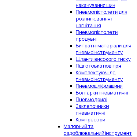
накачування шин
Пневмопістолети для
розпилювання і
нагнітання
Пневмопістолети
продувні
Витратні матеріали для
пневмоінструменту
Шланги високого тиску
Підготовка повітря
Комплектуючі до
пневмоінструменту
Пневмошліфмашини
Болгарки пневматичні
Пневмодрилі
Заклепочники
пневматичні
Компресори
Малярний та
оздоблювальний інструмент