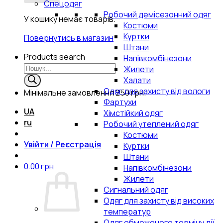
Спецодяг
Робочий демісезонний одяг
У кошику немає товарів.
Костюми
Куртки
Повернутись в магазин
Штани
Products search
Напівкомбінезони
Жилети
Халати
Одяг для захисту від вологи
Мінімальне замовлення
250 грн.
Фартухи
UA
Хімстійкий одяг
ru
Робочий утеплений одяг
Костюми
Увійти / Реєстрація
Куртки
Штани
0.00
грн
Напівкомбінезони
Жилети
Сигнальний одяг
Одяг для захисту від високих
температур
Одяг обмеженого терміну дії