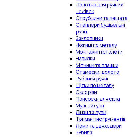
Полотна для ручних
ножівок
Струбцини та лещата
Степлери будівельні
ручні
Заклепники
Ножиці по металу
Монтажні пістолети
Напилки
Мітчики та плашки
Стамески, долото
Рубанки ручні
Щітки по металу
Склорізи
Присоски для скла
Мультитули
Лінзи та лупи
Тримачі інструментів
Ломи та цвяходери
Зубила