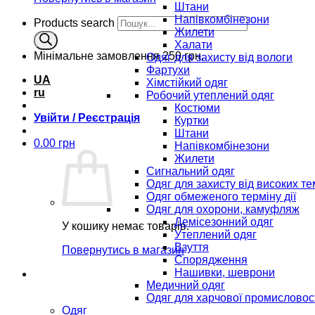
Штани
Напівкомбінезони
Products search
Жилети
Халати
Мінімальне замовлення
250 грн.
Одяг для захисту від вологи
Фартухи
UA
Хімстійкий одяг
ru
Робочий утеплений одяг
Костюми
Увійти / Реєстрація
Куртки
Штани
0.00
грн
Напівкомбінезони
Жилети
Сигнальний одяг
Одяг для захисту від високих т
Одяг обмеженого терміну дії
Одяг для охорони, камуфляж
Демісезонний одяг
У кошику немає товарів.
Утеплений одяг
Взуття
Повернутись в магазин
Спорядження
Нашивки, шеврони
Медичний одяг
Одяг для харчової промисловос
Одяг