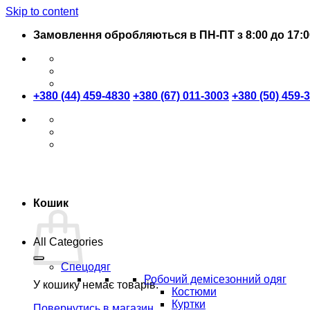
Skip to content
Замовлення обробляються в ПН-ПТ з 8:00 до 17:0
+380 (44) 459-4830
+380 (67) 011-3003
+380 (50) 459-
Кошик
All Categories
Спецодяг
Робочий демісезонний одяг
У кошику немає товарів.
Костюми
Куртки
Повернутись в магазин