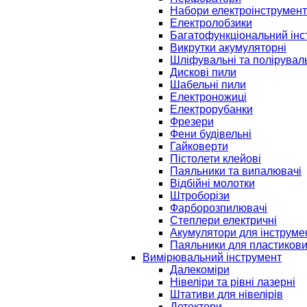
Набори електроінструмент
Електролобзики
Багатофункціональний інс
Викрутки акумуляторні
Шліфувальні та полірувал
Дискові пили
Шабельні пили
Електроножиці
Електрорубанки
Фрезери
Фени будівельні
Гайковерти
Пістолети клейові
Паяльники та випалювачі
Відбійні молотки
Штроборізи
Фарборозпилювачі
Степлери електричні
Акумулятори для інструме
Паяльники для пластикови
Вимірювальний інструмент
Далекоміри
Нівеліри та рівні лазерні
Штативи для нівелірів
Детектори