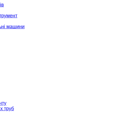
ів
трумент
ьні машини
нту
х труб