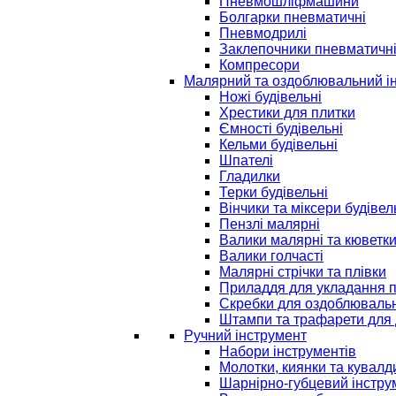
Пневмошліфмашини
Болгарки пневматичні
Пневмодрилі
Заклепочники пневматичн
Компресори
Малярний та оздоблювальний і
Ножі будівельні
Хрестики для плитки
Ємності будівельні
Кельми будівельні
Шпателі
Гладилки
Терки будівельні
Вінчики та міксери будівел
Пензлі малярні
Валики малярні та кюветк
Валики голчасті
Малярні стрічки та плівки
Приладдя для укладання 
Скребки для оздоблювальн
Штампи та трафарети для 
Ручний інструмент
Набори інструментів
Молотки, киянки та кувалд
Шарнірно-губцевий інстру