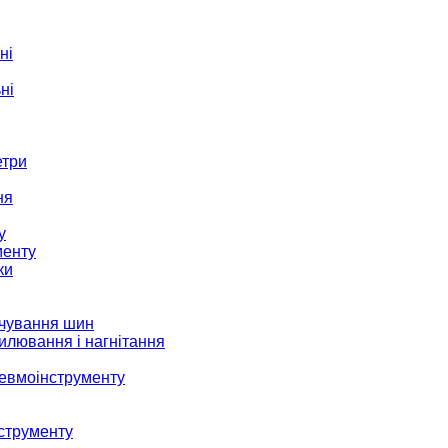
ні
ні
етри
ня
у
менту
ки
ачування шин
илювання і нагнітання
невмоінструменту
струменту