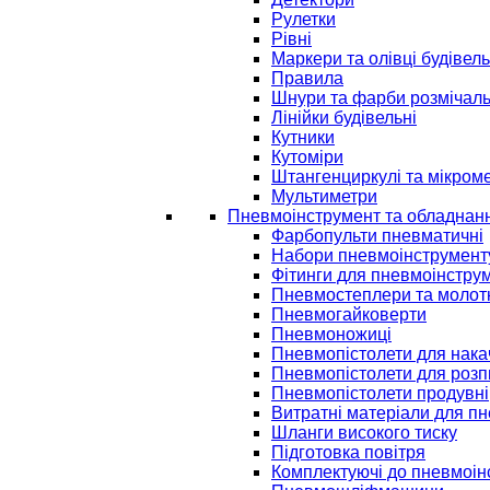
Рулетки
Рівні
Маркери та олівці будівель
Правила
Шнури та фарби розмічаль
Лінійки будівельні
Кутники
Кутоміри
Штангенциркулі та мікром
Мультиметри
Пневмоінструмент та обладнан
Фарбопульти пневматичні
Набори пневмоінструмент
Фітинги для пневмоінстру
Пневмостеплери та молот
Пневмогайковерти
Пневмоножиці
Пневмопістолети для нак
Пневмопістолети для розп
Пневмопістолети продувні
Витратні матеріали для п
Шланги високого тиску
Підготовка повітря
Комплектуючі до пневмоін