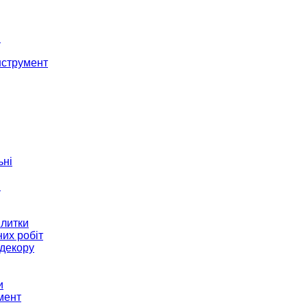
і
нструмент
ьні
и
плитки
их робіт
декору
и
мент