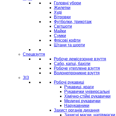
Головні убори
Жилетки
Худі
Вітровки
Футболки, трикотаж
Світшоти
Майки
Сумки
Флісові кофти
Штани та шорти
Спецвзуття
Робоче демісезонне взуття
Сабо, капці, бахіли
Робоче утеплене взуття
Водонепроникне взуття
ЗІЗ
Робочі рукавиці
Рукавиці, краги
Рукавички універсальні
Хімічно-стійкі рукавички
Медичні рукавички
Нарукавники
Захист органів дихання
Захисні маски, напівмаски