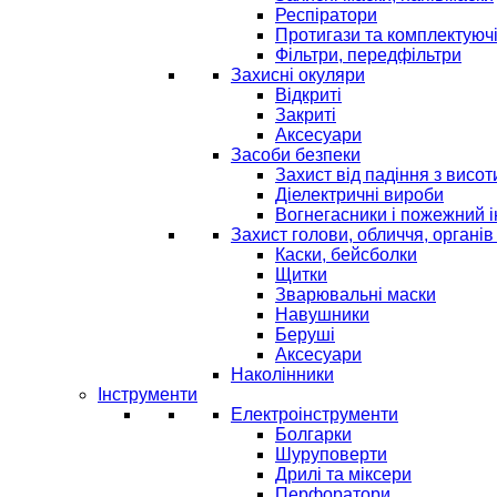
Респіратори
Протигази та комплектуюч
Фільтри, передфільтри
Захисні окуляри
Відкриті
Закриті
Аксесуари
Засоби безпеки
Захист від падіння з висот
Діелектричні вироби
Вогнегасники і пожежний 
Захист голови, обличчя, органів
Каски, бейсболки
Щитки
Зварювальні маски
Навушники
Беруші
Аксесуари
Наколінники
Інструменти
Електроінструменти
Болгарки
Шуруповерти
Дрилі та міксери
Перфоратори