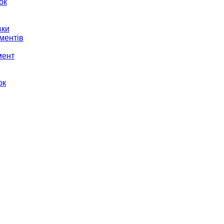
ок
вки
ментів
мент
ок