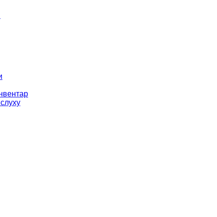
і
и
інвентар
 слуху