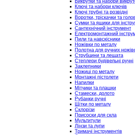
Викрутки та набори викрут
Ключі та набори ключів
Ключі трубні та розвідні
Воротки, тріскачки та голо
Сумки та ящики для інстру
Сантехнічний інструмент
Електромонтажний інстру
Пили та навскісники
Ножівки по металу
Полотна для ручних ножів
Струбцини та лещата
Степлери будівельні ручні
Заклепники
Ножиці по металу
Монтажні пістолети
Напилки
Мітчики та плашки
Стамески, долото
Рубанки ручні
Щітки по металу
Склорізи
Присоски для скла
Мультитули
Лінзи та лупи
Тримачі інструментів