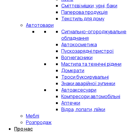
Сміттєві мішки, урні, баки
Паперова продукція
Текстиль для дому
Автотовари
Сигнально-огороджувальне
обладнання
Автокосметика
Пускозарядні пристрої
Вогнегасники
Мастила та технічні рідини
Домкрати
Троси буксирувальні
Знаки аварійної зупинки
Автоаксесуари
Компресори автомобільні
Аптечки
Відра, лопати, лійки
Меблі
Розпродаж
Про нас