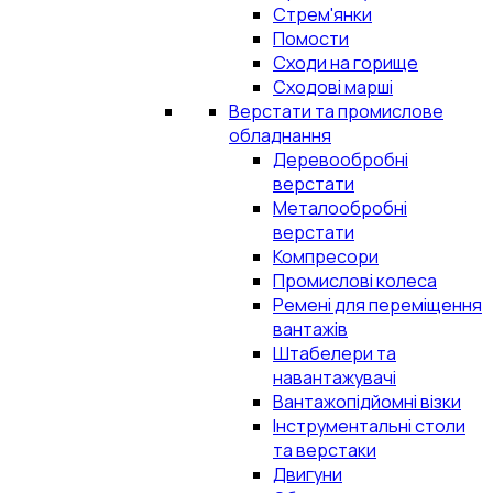
Стрем'янки
Помости
Сходи на горище
Сходові марші
Верстати та промислове
обладнання
Деревообробні
верстати
Металообробні
верстати
Компресори
Промислові колеса
Ремені для переміщення
вантажів
Штабелери та
навантажувачі
Вантажопідйомні візки
Інструментальні столи
та верстаки
Двигуни