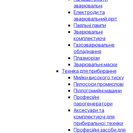
зварювальні
Електроди та
зварювальний дріт
Паяльні лампи
Зварювальні
комплектуючі
Газозварювальне
обладнання
Плазморізи
Зварювальні маски
Техніка для прибирання
Мийки високого тиску
Пилососи промислові
Підлогомийні машини
Професійні
парогенератори
Аксесуари та
комплектуючі для
прибиральної техніки
Професійні засоби для