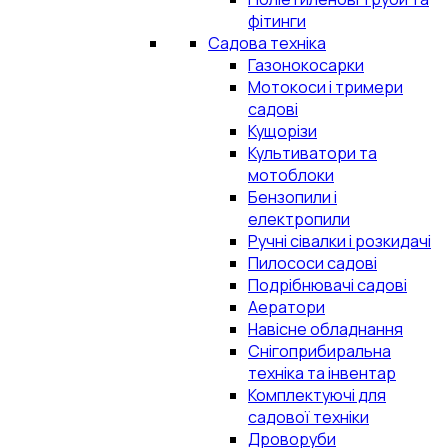
фітинги
Садова техніка
Газонокосарки
Мотокоси і тримери
садові
Кущорізи
Культиватори та
мотоблоки
Бензопили і
електропили
Ручні сівалки і розкидачі
Пилососи садові
Подрібнювачі садові
Аератори
Навісне обладнання
Снігоприбиральна
техніка та інвентар
Комплектуючі для
садової техніки
Дроворуби