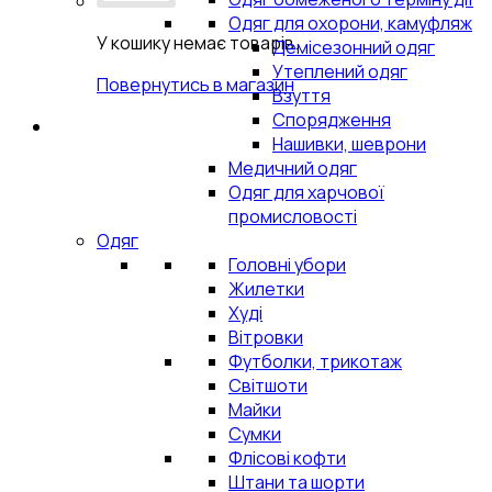
Одяг для охорони, камуфляж
У кошику немає товарів.
Демісезонний одяг
Утеплений одяг
Повернутись в магазин
Взуття
Спорядження
Нашивки, шеврони
Медичний одяг
Одяг для харчової
промисловості
Одяг
Головні убори
Жилетки
Худі
Вітровки
Футболки, трикотаж
Світшоти
Майки
Сумки
Флісові кофти
Штани та шорти