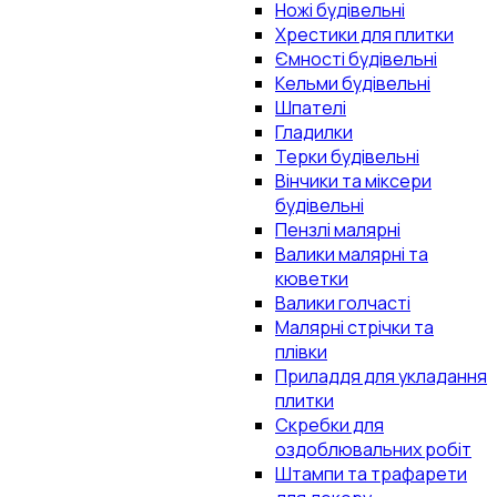
Ножі будівельні
Хрестики для плитки
Ємності будівельні
Кельми будівельні
Шпателі
Гладилки
Терки будівельні
Вінчики та міксери
будівельні
Пензлі малярні
Валики малярні та
кюветки
Валики голчасті
Малярні стрічки та
плівки
Приладдя для укладання
плитки
Скребки для
оздоблювальних робіт
Штампи та трафарети