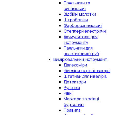
Паяльники та
випалювачі
Відбійні молотки
Штроборізи
Фарборозпилювачі
Степлери електричні
Акумулятори для
інструменту
Паяльники для
пластикових труб
Вимірювальний інструмент
Далекоміри
Нівеліри та рівні лазерні
Штативи для нівелірів
Детектори
Рулетки
Рівні
Маркери та олівці
будівельні
Правила