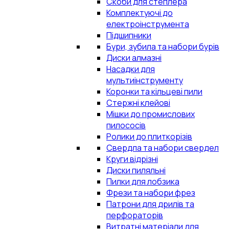
Скоби для степлера
Комплектуючі до
електроінструмента
Підшипники
Бури, зубила та набори бурів
Диски алмазні
Насадки для
мультиінструменту
Коронки та кільцеві пили
Стержні клейові
Мішки до промислових
пилососів
Ролики до плиткорізів
Свердла та набори свердел
Круги відрізні
Диски пиляльні
Пилки для лобзика
Фрези та набори фрез
Патрони для дрилів та
перфораторів
Витратні матеріали для