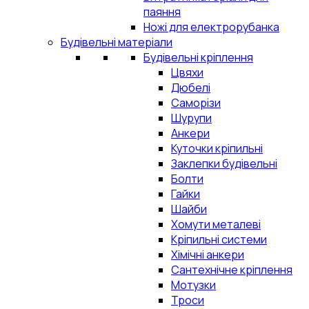
паяння
Ножі для електрорубанка
Будівельні матеріали
Будівельні кріплення
Цвяхи
Дюбелі
Саморізи
Шурупи
Анкери
Куточки кріпильні
Заклепки будівельні
Болти
Гайки
Шайби
Хомути металеві
Кріпильні системи
Хімічні анкери
Сантехнічне кріплення
Мотузки
Троси