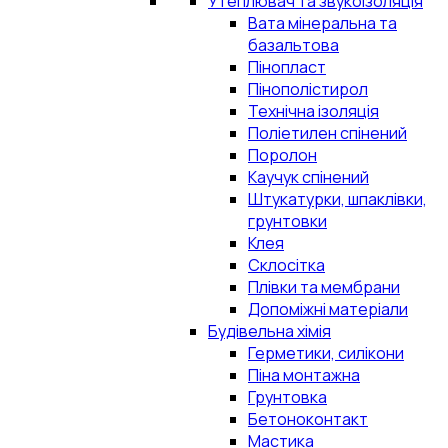
Утеплювач та звукоізоляція
Вата мінеральна та
базальтова
Пінопласт
Пінополістирол
Технічна ізоляція
Поліетилен спінений
Поролон
Каучук спінений
Штукатурки, шпаклівки,
грунтовки
Клея
Склосітка
Плівки та мембрани
Допоміжні матеріали
Будівельна хімія
Герметики, силікони
Піна монтажна
Грунтовка
Бетоноконтакт
Мастика