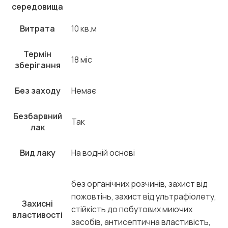
середовища
Витрата
10 кв.м
Термін
18 міс
зберігання
Без заходу
Немає
Безбарвний
Так
лак
Вид лаку
На водній основі
без органічних розчинів, захист від
пожовтінь, захист від ультрафіолету,
Захисні
стійкість до побутових миючих
властивості
засобів, антисептична властивість,