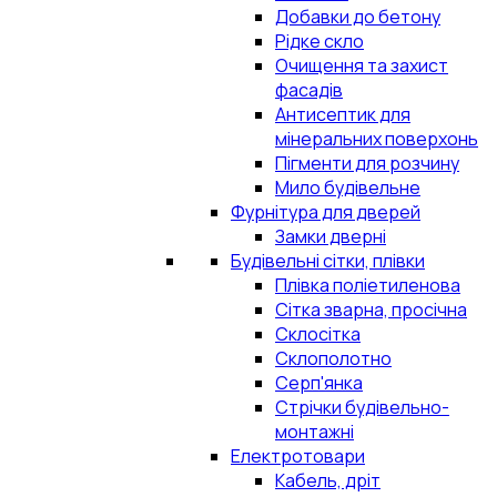
Добавки до бетону
Рідке скло
Очищення та захист
фасадів
Антисептик для
мінеральних поверхонь
Пігменти для розчину
Мило будівельне
Фурнітура для дверей
Замки дверні
Будівельні сітки, плівки
Плівка поліетиленова
Сітка зварна, просічна
Склосітка
Склополотно
Серп'янка
Стрічки будівельно-
монтажні
Електротовари
Кабель, дріт