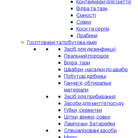
Контейнери для сміття
Відра та тази
Ємності
Совки
Коси та серпи
Драбини
Госптовари та побутова хімія
Засіб для дезинфекції
Пральний порошок
Відра, тази
Швабри, насадки до швабр
Побутові дрібниці
Ганчір'я, обтиральні
матеріали
Засіб для прибирання
Засоби для миття посуду
Губки, серветки
Щітки, віники, совки
Лампочки, батарейки
Спеціалізовані засоби
Мило