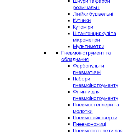
Шнури та фарби
розмічальні
Лінійки будівельні
Кутники
Кутоміри
Штангенциркулі та
мікрометри
Мультиметри
Пневмоінструмент та
обладнання
Фарбопульти
пневматичні
Набори
пневмоінструменту
Фітинги для
пневмоінструменту
Пневмостеплери та
молотки
Пневмогайковерти
Пневмоножиці
Пневмопістолети для