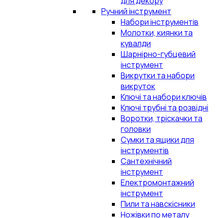
для декору
Ручний інструмент
Набори інструментів
Молотки, киянки та
кувалди
Шарнірно-губцевий
інструмент
Викрутки та набори
викруток
Ключі та набори ключів
Ключі трубні та розвідні
Воротки, тріскачки та
головки
Сумки та ящики для
інструментів
Сантехнічний
інструмент
Електромонтажний
інструмент
Пили та навскісники
Ножівки по металу