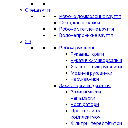
Спецвзуття
Робоче демісезонне взуття
Сабо, капці, бахіли
Робоче утеплене взуття
Водонепроникне взуття
ЗІЗ
Робочі рукавиці
Рукавиці, краги
Рукавички універсальні
Хімічно-стійкі рукавички
Медичні рукавички
Нарукавники
Захист органів дихання
Захисні маски,
напівмаски
Респіратори
Протигази та
комплектуючі
Фільтри, передфільтри