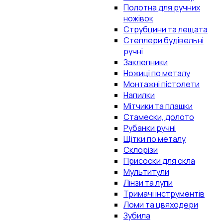
Полотна для ручних
ножівок
Струбцини та лещата
Степлери будівельні
ручні
Заклепники
Ножиці по металу
Монтажні пістолети
Напилки
Мітчики та плашки
Стамески, долото
Рубанки ручні
Щітки по металу
Склорізи
Присоски для скла
Мультитули
Лінзи та лупи
Тримачі інструментів
Ломи та цвяходери
Зубила