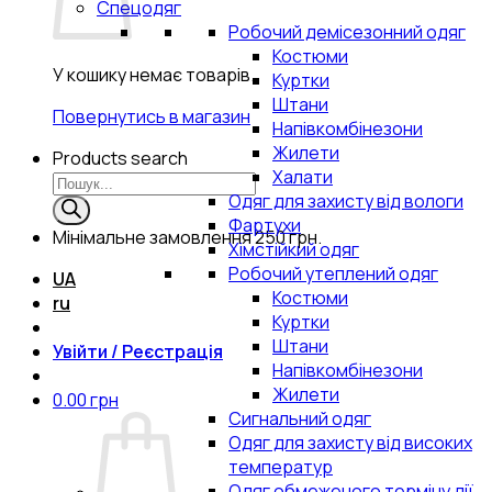
Спецодяг
Робочий демісезонний одяг
Костюми
У кошику немає товарів.
Куртки
Штани
Повернутись в магазин
Напівкомбінезони
Жилети
Products search
Халати
Одяг для захисту від вологи
Фартухи
Мінімальне замовлення
250 грн.
Хімстійкий одяг
Робочий утеплений одяг
UA
Костюми
ru
Куртки
Штани
Увійти / Реєстрація
Напівкомбінезони
Жилети
0.00
грн
Сигнальний одяг
Одяг для захисту від високих
температур
Одяг обмеженого терміну дії