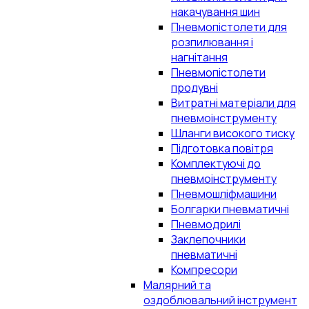
накачування шин
Пневмопістолети для
розпилювання і
нагнітання
Пневмопістолети
продувні
Витратні матеріали для
пневмоінструменту
Шланги високого тиску
Підготовка повітря
Комплектуючі до
пневмоінструменту
Пневмошліфмашини
Болгарки пневматичні
Пневмодрилі
Заклепочники
пневматичні
Компресори
Малярний та
оздоблювальний інструмент