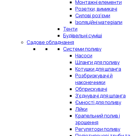
Монтажні елементи
Розетки, вимикачі
Силові роз'єми
Ізоляційні матеріали
Тенти
Будівельні суміші
Садове обладнання
Системи поливу
Насоси
Шланги для поливу
Котушки для шланга
Розбризкувачі й
наконечники
Обприскувачі
З'єднувачі для шланга
Ємності для поливу
Лійки
Крапельний полив і
зрошення
Регулятори поливу
Поліетиленові труби та