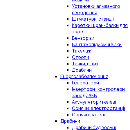
Установки алмазного
свердління
Штукатурні станції
Каретки і кран-балки для
талів
Бензорізи
Вантажопідйомні візки
Такелаж
Стропи
Тачки, візки
Драбини
Енергозабезпечення
Генератори
Інвертори і контролери
заряду АКБ
Акумулятори гелеві
Сонячні електростанції
Сонячні панелі
Драбини
Драбини будівельні