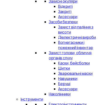
Захисні окуляри
Відкриті
Закриті
Аксесуари
Засоби безпеки
Захист від падіння з
висоти
Діелектричні вироби
Вогнегасники і
пожежний інвентар
Захист голови, обличчя,
органів слуху
Каски, бейсболки
Щитки
Зварювальні маски
Навушники
Беруші
Аксесуари
Наколінники
Інструменти
Електроінструменти