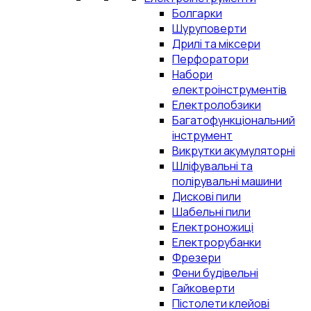
Болгарки
Шуруповерти
Дрилі та міксери
Перфоратори
Набори
електроінструментів
Електролобзики
Багатофункціональний
інструмент
Викрутки акумуляторні
Шліфувальні та
полірувальні машини
Дискові пили
Шабельні пили
Електроножиці
Електрорубанки
Фрезери
Фени будівельні
Гайковерти
Пістолети клейові