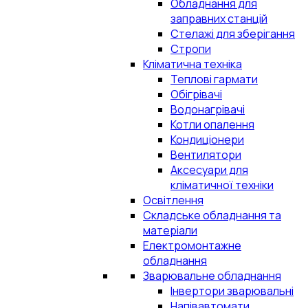
Обладнання для
заправних станцій
Стелажі для зберігання
Стропи
Кліматична техніка
Теплові гармати
Обігрівачі
Водонагрівачі
Котли опалення
Кондиціонери
Вентилятори
Аксесуари для
кліматичної техніки
Освітлення
Складське обладнання та
матеріали
Електромонтажне
обладнання
Зварювальне обладнання
Інвертори зварювальні
Напівавтомати