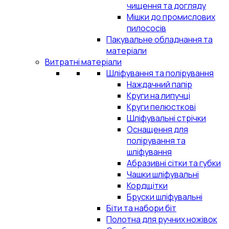
чищення та догляду
Мішки до промислових
пилососів
Пакувальне обладнання та
матеріали
Витратні матеріали
Шліфування та полірування
Наждачний папір
Круги на липучці
Круги пелюсткові
Шліфувальні стрічки
Оснащення для
полірування та
шліфування
Абразивні сітки та губки
Чашки шліфувальні
Кордщітки
Бруски шліфувальні
Біти та набори біт
Полотна для ручних ножівок