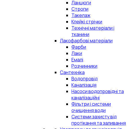
Ланцюги
Стропи
Такелаж
Клейкі стрічки
Технічні матеріали і
тканини
Лакофарбові матеріали
Фарби
Лаки
Емалі
Розчинники
Сантехніка
Водопровід
Каналізація
Насоси водопровідні та
каналізаційні
Фільтри і системи
очищення води
Системи захисту від
протікання та заливання