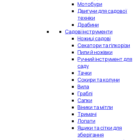
Мотобури
Двигуни для садової
техніки
Драбини
Садові інструменти
Ножиці садові
Секатори та гілкорізи
Пили й ножівки
Ручний інструмент для
саду
Тачки
Сокири та колуни
Вила
Граблі
Сапки
Віники та мітли
Тримачі
Лопати
Ящики та сітки для
зберігання