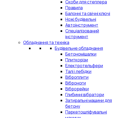
Скоби для степлера
Правила
Балонні та свічні ключі
Ножі будівельні
Автоінструмент
Спеціалізований
інструмент
Обладнання та техніка
Будівельне обладнання
Бетономішалки
Плиткорізи
Електротельфери
Талі і лебідки
Віброплити
Віброноги
Віброрейки
Глибинні вібратори
Затиральні машини для
бетону
Паркетошліфувальні
машини