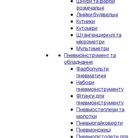
Шнури та фарби
розмічальні
Лінійки будівельні
Кутники
Кутоміри
Штангенциркулі та
мікрометри
Мультиметри
Пневмоінструмент та
обладнання
Фарбопульти
пневматичні
Набори
пневмоінструменту
Фітинги для
пневмоінструменту
Пневмостеплери та
молотки
Пневмогайковерти
Пневмоножиці
Пневмопістолети для