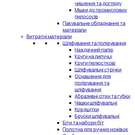
чищення та догляду
Мішки до промислових
пилососів
Пакувальне обладнання та
матеріали
Витратні матеріали
Шліфування та полірування
Наждачний папір
Круги на липучці
Круги пелюсткові
Шліфувальні стрічки
Оснащення для
полірування та
шліфування
Абразивні сітки та губки
Чашки шліфувальні
Кордщітки
Бруски шліфувальні
Біти та набори біт
Полотна для ручних ножівок