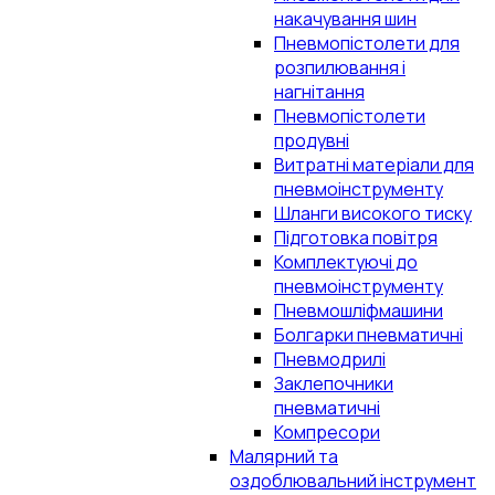
накачування шин
Пневмопістолети для
розпилювання і
нагнітання
Пневмопістолети
продувні
Витратні матеріали для
пневмоінструменту
Шланги високого тиску
Підготовка повітря
Комплектуючі до
пневмоінструменту
Пневмошліфмашини
Болгарки пневматичні
Пневмодрилі
Заклепочники
пневматичні
Компресори
Малярний та
оздоблювальний інструмент