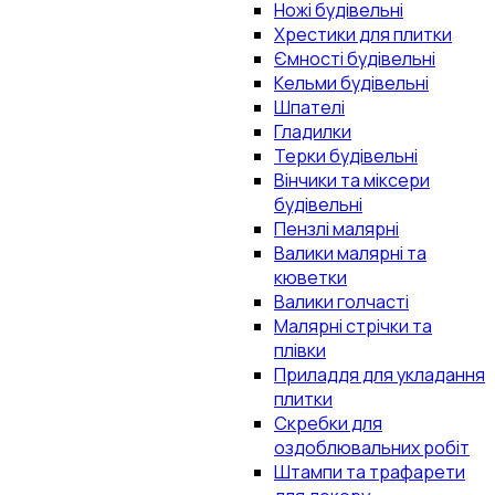
Ножі будівельні
Хрестики для плитки
Ємності будівельні
Кельми будівельні
Шпателі
Гладилки
Терки будівельні
Вінчики та міксери
будівельні
Пензлі малярні
Валики малярні та
кюветки
Валики голчасті
Малярні стрічки та
плівки
Приладдя для укладання
плитки
Скребки для
оздоблювальних робіт
Штампи та трафарети