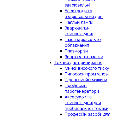
зварювальні
Електроди та
зварювальний дріт
Паяльні лампи
Зварювальні
комплектуючі
Газозварювальне
обладнання
Плазморізи
Зварювальні маски
Техніка для прибирання
Мийки високого тиску
Пилососи промислові
Підлогомийні машини
Професійні
парогенератори
Аксесуари та
комплектуючі для
прибиральної техніки
Професійні засоби для