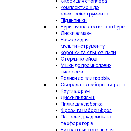
Скоби для степлера
Комплектуючі до
електроінструмента
Підшипники
Бури, зубила та набори бурів
Диски алмазні
Насадки для
мультиінструменту
Коронки та кільцеві пили
Стержні клейові
Мішки до промислових
пилососів
Ролики до плиткорізів
Свердла та набори свердел
Круги відрізні
Диски пиляльні
Пилки для лобзика
Фрези та набори фрез
Патрони для дрилів та
перфораторів
Витратні матеріали для