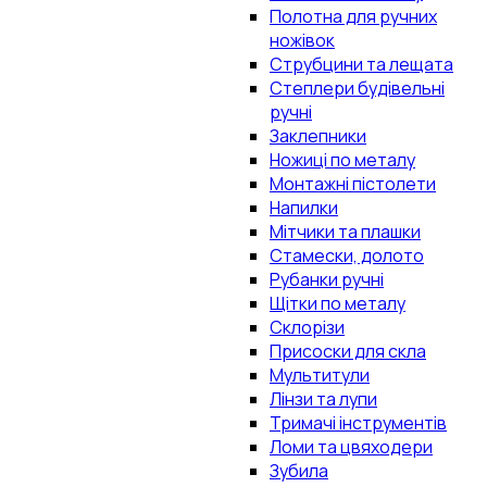
Полотна для ручних
ножівок
Струбцини та лещата
Степлери будівельні
ручні
Заклепники
Ножиці по металу
Монтажні пістолети
Напилки
Мітчики та плашки
Стамески, долото
Рубанки ручні
Щітки по металу
Склорізи
Присоски для скла
Мультитули
Лінзи та лупи
Тримачі інструментів
Ломи та цвяходери
Зубила