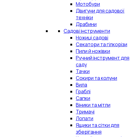
Мотобури
Двигуни для садової
техніки
Драбини
Садові інструменти
Ножиці садові
Секатори та гілкорізи
Пили й ножівки
Ручний інструмент для
саду
Тачки
Сокири та колуни
Вила
Граблі
Сапки
Віники та мітли
Тримачі
Лопати
Ящики та сітки для
зберігання