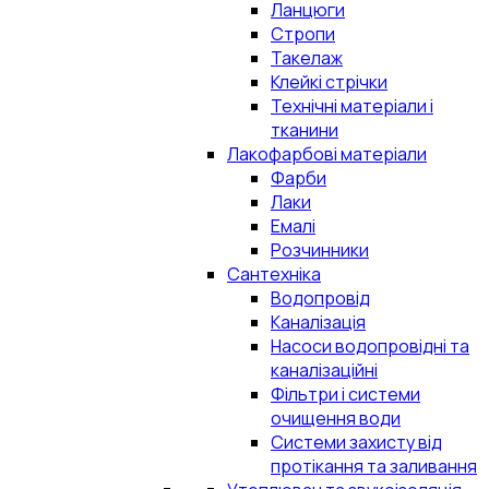
Ланцюги
Стропи
Такелаж
Клейкі стрічки
Технічні матеріали і
тканини
Лакофарбові матеріали
Фарби
Лаки
Емалі
Розчинники
Сантехніка
Водопровід
Каналізація
Насоси водопровідні та
каналізаційні
Фільтри і системи
очищення води
Системи захисту від
протікання та заливання