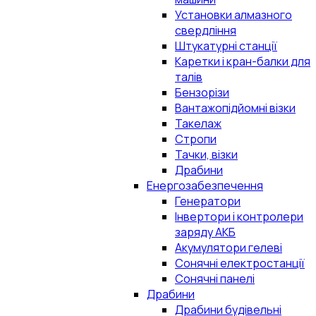
Установки алмазного
свердління
Штукатурні станції
Каретки і кран-балки для
талів
Бензорізи
Вантажопідйомні візки
Такелаж
Стропи
Тачки, візки
Драбини
Енергозабезпечення
Генератори
Інвертори і контролери
заряду АКБ
Акумулятори гелеві
Сонячні електростанції
Сонячні панелі
Драбини
Драбини будівельні