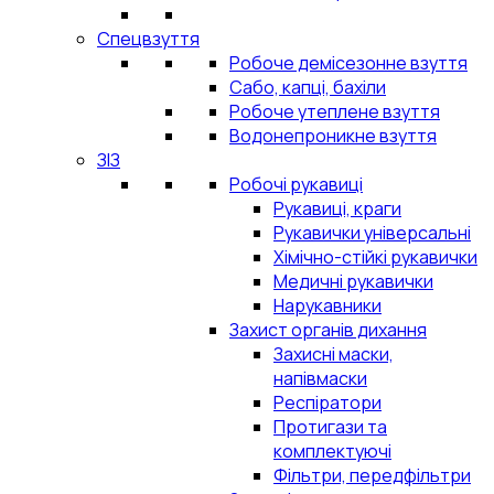
Спецвзуття
Робоче демісезонне взуття
Сабо, капці, бахіли
Робоче утеплене взуття
Водонепроникне взуття
ЗІЗ
Робочі рукавиці
Рукавиці, краги
Рукавички універсальні
Хімічно-стійкі рукавички
Медичні рукавички
Нарукавники
Захист органів дихання
Захисні маски,
напівмаски
Респіратори
Протигази та
комплектуючі
Фільтри, передфільтри