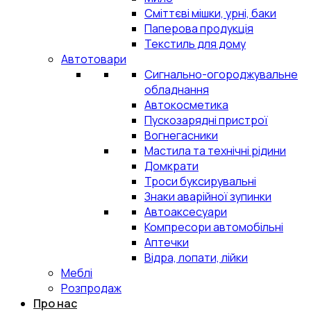
Сміттєві мішки, урні, баки
Паперова продукція
Текстиль для дому
Автотовари
Сигнально-огороджувальне
обладнання
Автокосметика
Пускозарядні пристрої
Вогнегасники
Мастила та технічні рідини
Домкрати
Троси буксирувальні
Знаки аварійної зупинки
Автоаксесуари
Компресори автомобільні
Аптечки
Відра, лопати, лійки
Меблі
Розпродаж
Про нас