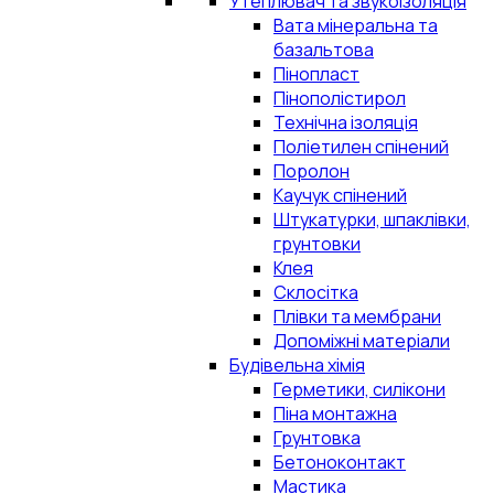
Утеплювач та звукоізоляція
Вата мінеральна та
базальтова
Пінопласт
Пінополістирол
Технічна ізоляція
Поліетилен спінений
Поролон
Каучук спінений
Штукатурки, шпаклівки,
грунтовки
Клея
Склосітка
Плівки та мембрани
Допоміжні матеріали
Будівельна хімія
Герметики, силікони
Піна монтажна
Грунтовка
Бетоноконтакт
Мастика