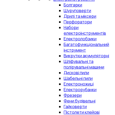
Болгарки
Шуруповерти
Дрилі та міксери
Перфоратори
Набори
електроінструментів
Електролобзики
Багатофункціональний
інструмент
Викрутки акумуляторні
Шліфувальні та
полірувальні машини
Дискові пили
Шабельні пили
Електроножиці
Електрорубанки
Фрезери
Фени будівельні
Гайковерти
Пістолети клейові