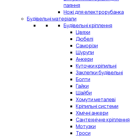
паяння
Ножі для електрорубанка
Будівельні матеріали
Будівельні кріплення
Цвяхи
Дюбелі
Саморізи
Шурупи
Анкери
Куточки кріпильні
Заклепки будівельні
Болти
Гайки
Шайби
Хомути металеві
Кріпильні системи
Хімічні анкери
Сантехнічне кріплення
Мотузки
Троси