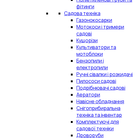
фітинги
Садова техніка
Газонокосарки
Мотокоси і тримери
садові
Кущорізи
Культиватори та
мотоблоки
Бензопили і
електропили
Ручні сівалки і розкидачі
Пилососи садові
Подрібнювачі садові
Аератори
Навісне обладнання
Снігоприбиральна
техніка та інвентар
Комплектуючі для
садової техніки
Дроворуби