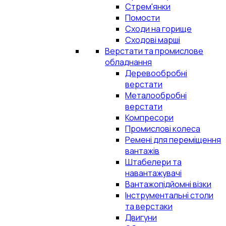
Стрем'янки
Помости
Сходи на горище
Сходові марші
Верстати та промислове
обладнання
Деревообробні
верстати
Металообробні
верстати
Компресори
Промислові колеса
Ремені для переміщення
вантажів
Штабелери та
навантажувачі
Вантажопідйомні візки
Інструментальні столи
та верстаки
Двигуни