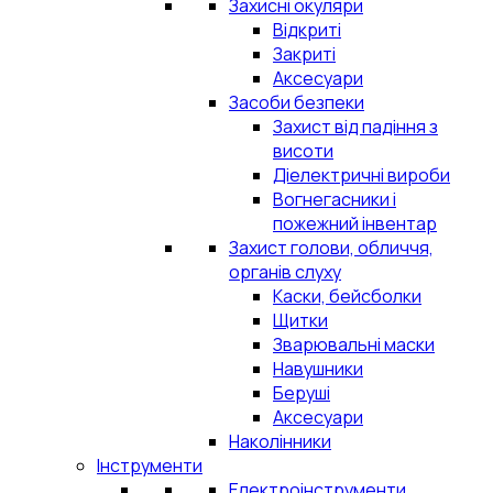
Захисні окуляри
Відкриті
Закриті
Аксесуари
Засоби безпеки
Захист від падіння з
висоти
Діелектричні вироби
Вогнегасники і
пожежний інвентар
Захист голови, обличчя,
органів слуху
Каски, бейсболки
Щитки
Зварювальні маски
Навушники
Беруші
Аксесуари
Наколінники
Інструменти
Електроінструменти