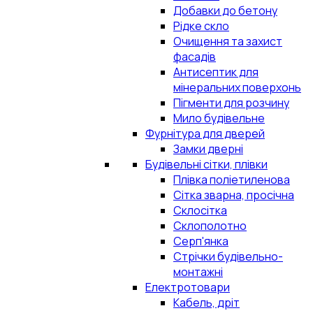
Добавки до бетону
Рідке скло
Очищення та захист
фасадів
Антисептик для
мінеральних поверхонь
Пігменти для розчину
Мило будівельне
Фурнітура для дверей
Замки дверні
Будівельні сітки, плівки
Плівка поліетиленова
Сітка зварна, просічна
Склосітка
Склополотно
Серп'янка
Стрічки будівельно-
монтажні
Електротовари
Кабель, дріт