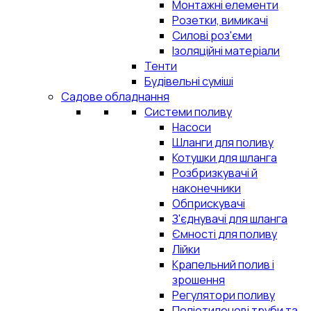
Монтажні елементи
Розетки, вимикачі
Силові роз'єми
Ізоляційні матеріали
Тенти
Будівельні суміші
Садове обладнання
Системи поливу
Насоси
Шланги для поливу
Котушки для шланга
Розбризкувачі й
наконечники
Обприскувачі
З'єднувачі для шланга
Ємності для поливу
Лійки
Крапельний полив і
зрошення
Регулятори поливу
Поліетиленові труби та