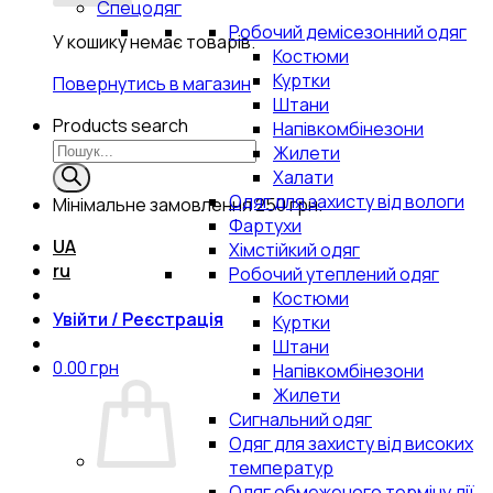
Спецодяг
Робочий демісезонний одяг
У кошику немає товарів.
Костюми
Куртки
Повернутись в магазин
Штани
Products search
Напівкомбінезони
Жилети
Халати
Одяг для захисту від вологи
Мінімальне замовлення
250 грн.
Фартухи
UA
Хімстійкий одяг
ru
Робочий утеплений одяг
Костюми
Увійти / Реєстрація
Куртки
Штани
0.00
грн
Напівкомбінезони
Жилети
Сигнальний одяг
Одяг для захисту від високих
температур
Одяг обмеженого терміну дії