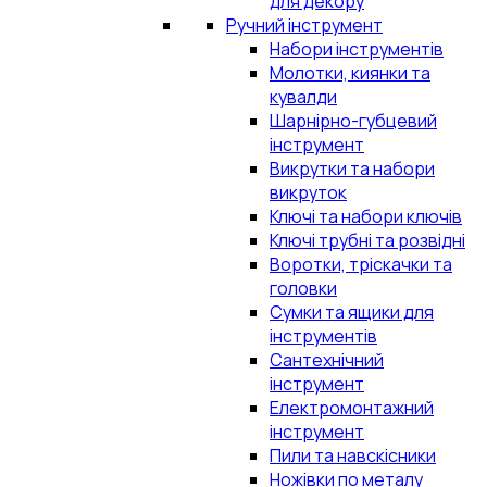
для декору
Ручний інструмент
Набори інструментів
Молотки, киянки та
кувалди
Шарнірно-губцевий
інструмент
Викрутки та набори
викруток
Ключі та набори ключів
Ключі трубні та розвідні
Воротки, тріскачки та
головки
Сумки та ящики для
інструментів
Сантехнічний
інструмент
Електромонтажний
інструмент
Пили та навскісники
Ножівки по металу