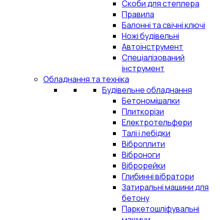
Скоби для степлера
Правила
Балонні та свічні ключі
Ножі будівельні
Автоінструмент
Спеціалізований
інструмент
Обладнання та техніка
Будівельне обладнання
Бетономішалки
Плиткорізи
Електротельфери
Талі і лебідки
Віброплити
Віброноги
Віброрейки
Глибинні вібратори
Затиральні машини для
бетону
Паркетошліфувальні
машини