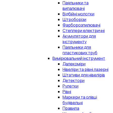
Паяльники та
випалювачі
Відбійні молотки
Штроборізи
Фарборозпилювачі
Степлери електричні
Акумулятори для
інструменту
Паяльники для
пластикових труб
Вимірювальний інструмент
Далекоміри
Нівеліри та рівні лазерні
Штативи для нівелірів
Детектори
Рулетки
Рівні
Маркери та олівці
будівельні
Правила