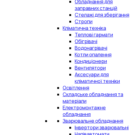
Обладнання для
заправних станцій
Стелажі для зберігання
Стропи
Кліматична техніка
Теплові гармати
Обігрівачі
Водонагрівачі
Котли опалення
Кондиціонери
Вентилятори
Аксесуари для
кліматичної техніки
Освітлення
Складське обладнання та
матеріали
Електромонтажне
обладнання
Зварювальне обладнання
Інвертори зварювальні
Напівавтомати