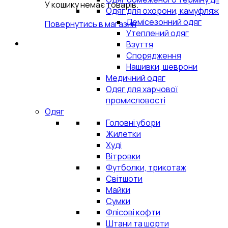
У кошику немає товарів.
Одяг для охорони, камуфляж
Демісезонний одяг
Повернутись в магазин
Утеплений одяг
Взуття
Спорядження
Нашивки, шеврони
Медичний одяг
Одяг для харчової
промисловості
Одяг
Головні убори
Жилетки
Худі
Вітровки
Футболки, трикотаж
Світшоти
Майки
Сумки
Флісові кофти
Штани та шорти