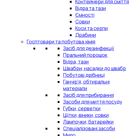
Контейнери для сміття
Відра та тази
Ємності
Совки
Коси та серпи
Драбини
Госптовари та побутова хімія
Засіб для дезинфекції
Пральний порошок
Відра, тази
Швабри, насадки до швабр
Побутові дрібниці
Ганчір'я, обтиральні
матеріали
Засіб для прибирання
Засоби для миття посуду
Губки, серветки
Щітки, віники, совки
Лампочки, батарейки
Спеціалізовані засоби
Мило