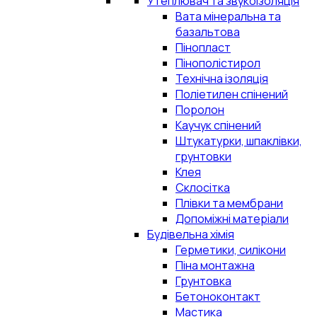
Утеплювач та звукоізоляція
Вата мінеральна та
базальтова
Пінопласт
Пінополістирол
Технічна ізоляція
Поліетилен спінений
Поролон
Каучук спінений
Штукатурки, шпаклівки,
грунтовки
Клея
Склосітка
Плівки та мембрани
Допоміжні матеріали
Будівельна хімія
Герметики, силікони
Піна монтажна
Грунтовка
Бетоноконтакт
Мастика