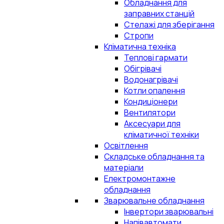
Обладнання для
заправних станцій
Стелажі для зберігання
Стропи
Кліматична техніка
Теплові гармати
Обігрівачі
Водонагрівачі
Котли опалення
Кондиціонери
Вентилятори
Аксесуари для
кліматичної техніки
Освітлення
Складське обладнання та
матеріали
Електромонтажне
обладнання
Зварювальне обладнання
Інвертори зварювальні
Напівавтомати