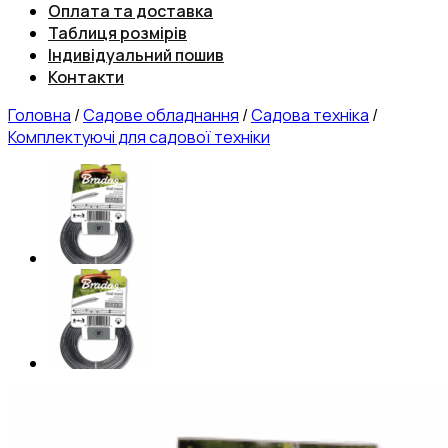
Оплата та доставка
Таблиця розмірів
Індивідуальний пошив
Контакти
Головна
/
Садове обладнання
/
Садова техніка
/
Комплектуючі для садової техніки