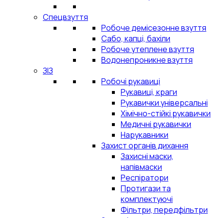
Спецвзуття
Робоче демісезонне взуття
Сабо, капці, бахіли
Робоче утеплене взуття
Водонепроникне взуття
ЗІЗ
Робочі рукавиці
Рукавиці, краги
Рукавички універсальні
Хімічно-стійкі рукавички
Медичні рукавички
Нарукавники
Захист органів дихання
Захисні маски,
напівмаски
Респіратори
Протигази та
комплектуючі
Фільтри, передфільтри