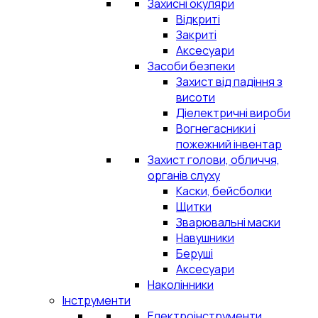
Захисні окуляри
Відкриті
Закриті
Аксесуари
Засоби безпеки
Захист від падіння з
висоти
Діелектричні вироби
Вогнегасники і
пожежний інвентар
Захист голови, обличчя,
органів слуху
Каски, бейсболки
Щитки
Зварювальні маски
Навушники
Беруші
Аксесуари
Наколінники
Інструменти
Електроінструменти