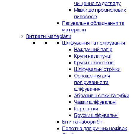
чищення та догляду
Мішки до промислових
пилососів
Пакувальне обладнання та
матеріали
Витратні матеріали
Шліфування та полірування
Наждачний папір
Круги на липучці
Круги пелюсткові
Шліфувальні стрічки
Оснащення для
полірування та
шліфування
Абразивні сітки та губки
Чашки шліфувальні
Кордщітки
Бруски шліфувальні
Біти та набори біт
Полотна для ручних ножівок