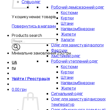
Спецодяг
Робочий демісезонний одяг
Костюми
У кошику немає товарів.
Куртки
Штани
Повернутись в магазин
Напівкомбінезони
Жилети
Products search
Халати
Одяг для захисту від вологи
Фартухи
Мінімальне замовлення
250 грн.
Хімстійкий одяг
Робочий утеплений одяг
UA
Костюми
ru
Куртки
Штани
Увійти / Реєстрація
Напівкомбінезони
Жилети
0.00
грн
Сигнальний одяг
Одяг для захисту від високих
температур
Одяг обмеженого терміну дії