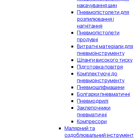
накачування шин
Пневмопістолети для
розпилювання і
нагнітання
Пневмопістолети
продувні
Витратні матеріали для
пневмоінструменту
Шланги високого тиску
Підготовка повітря
Комплектуючі до
пневмоінструменту
Пневмошліфмашини
Болгарки пневматичні
Пневмодрилі
Заклепочники
пневматичні
Компресори
Малярний та
оздоблювальний інструмент