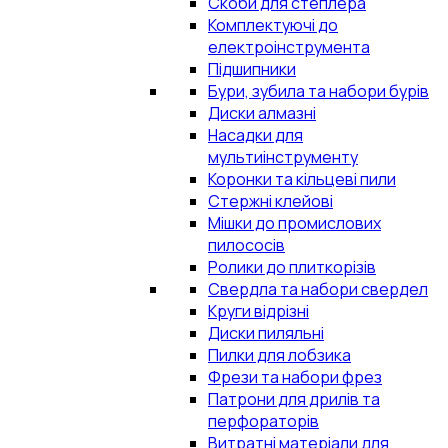
Скоби для степлера
Комплектуючі до
електроінструмента
Підшипники
Бури, зубила та набори бурів
Диски алмазні
Насадки для
мультиінструменту
Коронки та кільцеві пили
Стержні клейові
Мішки до промислових
пилососів
Ролики до плиткорізів
Свердла та набори свердел
Круги відрізні
Диски пиляльні
Пилки для лобзика
Фрези та набори фрез
Патрони для дрилів та
перфораторів
Витратні матеріали для