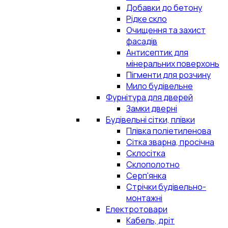
Добавки до бетону
Рідке скло
Очищення та захист
фасадів
Антисептик для
мінеральних поверхонь
Пігменти для розчину
Мило будівельне
Фурнітура для дверей
Замки дверні
Будівельні сітки, плівки
Плівка поліетиленова
Сітка зварна, просічна
Склосітка
Склополотно
Серп'янка
Стрічки будівельно-
монтажні
Електротовари
Кабель, дріт