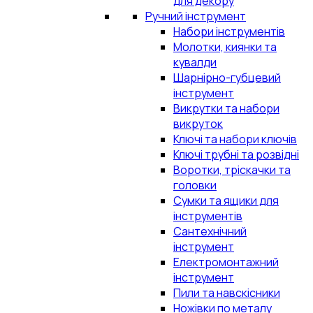
для декору
Ручний інструмент
Набори інструментів
Молотки, киянки та
кувалди
Шарнірно-губцевий
інструмент
Викрутки та набори
викруток
Ключі та набори ключів
Ключі трубні та розвідні
Воротки, тріскачки та
головки
Сумки та ящики для
інструментів
Сантехнічний
інструмент
Електромонтажний
інструмент
Пили та навскісники
Ножівки по металу