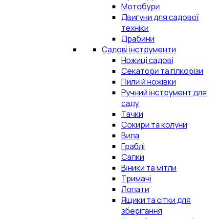
Мотобури
Двигуни для садової
техніки
Драбини
Садові інструменти
Ножиці садові
Секатори та гілкорізи
Пили й ножівки
Ручний інструмент для
саду
Тачки
Сокири та колуни
Вила
Граблі
Сапки
Віники та мітли
Тримачі
Лопати
Ящики та сітки для
зберігання