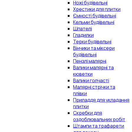
Ножі будівельні
Хрестики для плитки
Ємності будівельні
Кельми будівельні
Шпателі
Гладилки
Терки будівельні
Вінчики та міксери
будівельні
Пензлі малярні
Валики малярні та
кюветки
Валики голчасті
Малярні стрічки та
плівки
Приладдя для укладання
плитки
Скребки для
оздоблювальних робіт
Штампи та трафарети