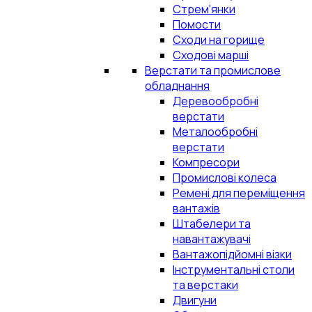
Стрем'янки
Помости
Сходи на горище
Сходові марші
Верстати та промислове
обладнання
Деревообробні
верстати
Металообробні
верстати
Компресори
Промислові колеса
Ремені для переміщення
вантажів
Штабелери та
навантажувачі
Вантажопідйомні візки
Інструментальні столи
та верстаки
Двигуни