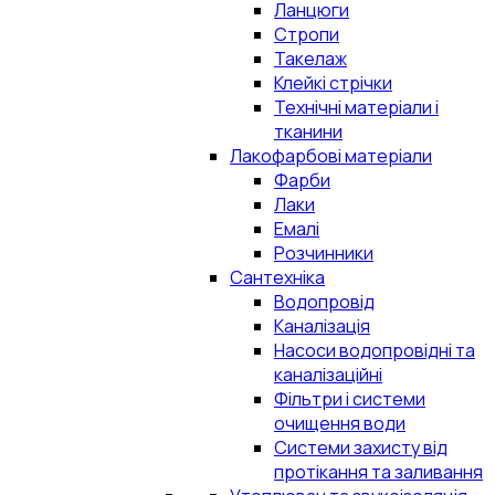
Ланцюги
Стропи
Такелаж
Клейкі стрічки
Технічні матеріали і
тканини
Лакофарбові матеріали
Фарби
Лаки
Емалі
Розчинники
Сантехніка
Водопровід
Каналізація
Насоси водопровідні та
каналізаційні
Фільтри і системи
очищення води
Системи захисту від
протікання та заливання