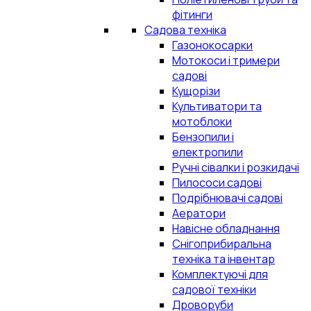
фітинги
Садова техніка
Газонокосарки
Мотокоси і тримери
садові
Кущорізи
Культиватори та
мотоблоки
Бензопили і
електропили
Ручні сівалки і розкидачі
Пилососи садові
Подрібнювачі садові
Аератори
Навісне обладнання
Снігоприбиральна
техніка та інвентар
Комплектуючі для
садової техніки
Дроворуби