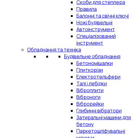
Скоби для степлера
Правила
Балонні та свічні ключі
Ножі будівельні
Автоінструмент
Спеціалізований
інструмент
Обладнання та техніка
Будівельне обладнання
Бетономішалки
Плиткорізи
Електротельфери
Талі і лебідки
Віброплити
Віброноги
Віброрейки
Глибинні вібратори
Затиральні машини для
бетону
Паркетошліфувальні
машини