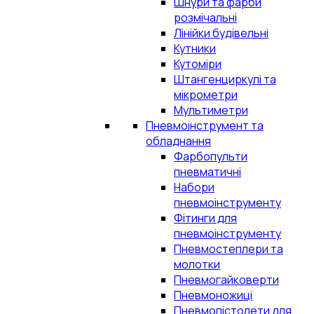
Шнури та фарби
розмічальні
Лінійки будівельні
Кутники
Кутоміри
Штангенциркулі та
мікрометри
Мультиметри
Пневмоінструмент та
обладнання
Фарбопульти
пневматичні
Набори
пневмоінструменту
Фітинги для
пневмоінструменту
Пневмостеплери та
молотки
Пневмогайковерти
Пневмоножиці
Пневмопістолети для