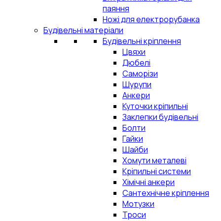
паяння
Ножі для електрорубанка
Будівельні матеріали
Будівельні кріплення
Цвяхи
Дюбелі
Саморізи
Шурупи
Анкери
Куточки кріпильні
Заклепки будівельні
Болти
Гайки
Шайби
Хомути металеві
Кріпильні системи
Хімічні анкери
Сантехнічне кріплення
Мотузки
Троси