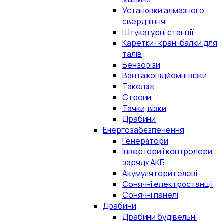
Установки алмазного
свердління
Штукатурні станції
Каретки і кран-балки для
талів
Бензорізи
Вантажопідйомні візки
Такелаж
Стропи
Тачки, візки
Драбини
Енергозабезпечення
Генератори
Інвертори і контролери
заряду АКБ
Акумулятори гелеві
Сонячні електростанції
Сонячні панелі
Драбини
Драбини будівельні