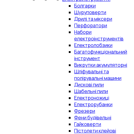
Болгарки
Шуруповерти
Дрилі та міксери
Перфоратори
Набори
електроінструментів
Електролобзики
Багатофункціональний
інструмент
Викрутки акумуляторні
Шліфувальні та
полірувальні машини
Дискові пили
Шабельні пили
Електроножиці
Електрорубанки
Фрезери
Фени будівельні
Гайковерти
Пістолети клейові