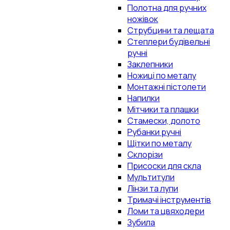
Полотна для ручних
ножівок
Струбцини та лещата
Степлери будівельні
ручні
Заклепники
Ножиці по металу
Монтажні пістолети
Напилки
Мітчики та плашки
Стамески, долото
Рубанки ручні
Щітки по металу
Склорізи
Присоски для скла
Мультитули
Лінзи та лупи
Тримачі інструментів
Ломи та цвяходери
Зубила