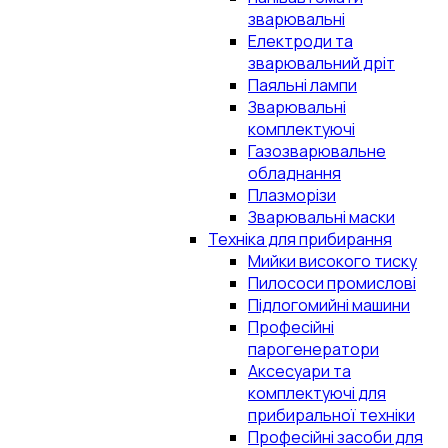
зварювальні
Електроди та
зварювальний дріт
Паяльні лампи
Зварювальні
комплектуючі
Газозварювальне
обладнання
Плазморізи
Зварювальні маски
Техніка для прибирання
Мийки високого тиску
Пилососи промислові
Підлогомийні машини
Професійні
парогенератори
Аксесуари та
комплектуючі для
прибиральної техніки
Професійні засоби для