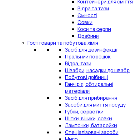
Контейнери для сміття
Відра та тази
Ємності
Совки
Коси та серпи
Драбини
Госптовари та побутова хімія
Засіб для дезинфекції
Пральний порошок
Відра, тази
Швабри, насадки до швабр
Побутові дрібниці
Ганчір'я, обтиральні
матеріали
Засіб для прибирання
Засоби для миття посуду
Губки, серветки
Щітки, віники, совки
Лампочки, батарейки
Спеціалізовані засоби
Мило