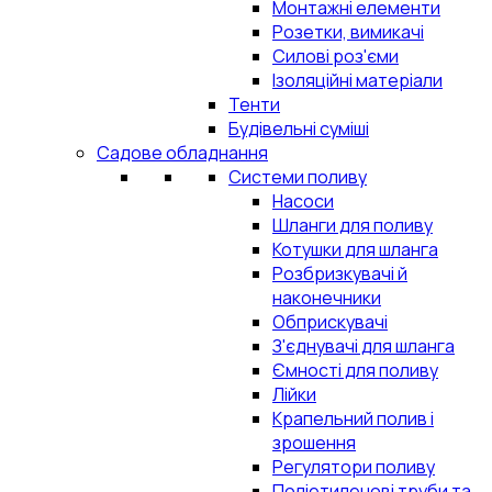
Монтажні елементи
Розетки, вимикачі
Силові роз'єми
Ізоляційні матеріали
Тенти
Будівельні суміші
Садове обладнання
Системи поливу
Насоси
Шланги для поливу
Котушки для шланга
Розбризкувачі й
наконечники
Обприскувачі
З'єднувачі для шланга
Ємності для поливу
Лійки
Крапельний полив і
зрошення
Регулятори поливу
Поліетиленові труби та