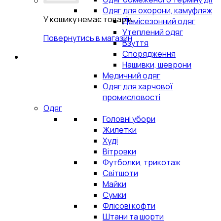
Одяг для охорони, камуфляж
У кошику немає товарів.
Демісезонний одяг
Утеплений одяг
Повернутись в магазин
Взуття
Спорядження
Нашивки, шеврони
Медичний одяг
Одяг для харчової
промисловості
Одяг
Головні убори
Жилетки
Худі
Вітровки
Футболки, трикотаж
Світшоти
Майки
Сумки
Флісові кофти
Штани та шорти