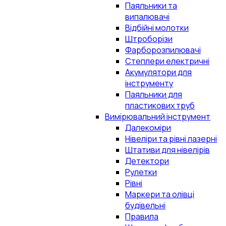
Паяльники та
випалювачі
Відбійні молотки
Штроборізи
Фарборозпилювачі
Степлери електричні
Акумулятори для
інструменту
Паяльники для
пластикових труб
Вимірювальний інструмент
Далекоміри
Нівеліри та рівні лазерні
Штативи для нівелірів
Детектори
Рулетки
Рівні
Маркери та олівці
будівельні
Правила