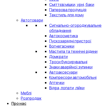
Сміттєві мішки, урні, баки
Паперова продукція
Текстиль для дому
Автотовари
Сигнально-огороджувальне
обладнання
Автокосметика
Пускозарядні пристрої
Вогнегасники
Мастила та технічні рідини
Домкрати
Троси буксирувальні
Знаки аварійної зупинки
Автоаксесуари
Компресори автомобільні
Аптечки
Відра, лопати, лійки
Меблі
Розпродаж
Про нас