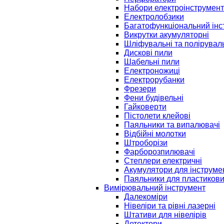
Набори електроінструмент
Електролобзики
Багатофункціональний інс
Викрутки акумуляторні
Шліфувальні та полірувал
Дискові пили
Шабельні пили
Електроножиці
Електрорубанки
Фрезери
Фени будівельні
Гайковерти
Пістолети клейові
Паяльники та випалювачі
Відбійні молотки
Штроборізи
Фарборозпилювачі
Степлери електричні
Акумулятори для інструме
Паяльники для пластикови
Вимірювальний інструмент
Далекоміри
Нівеліри та рівні лазерні
Штативи для нівелірів
Детектори