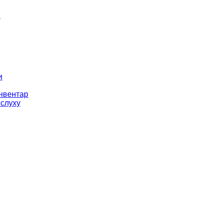
і
и
інвентар
 слуху