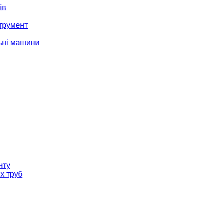
ів
трумент
ьні машини
нту
х труб