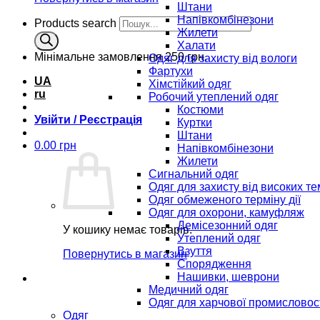
Штани
Напівкомбінезони
Products search
Жилети
Халати
Мінімальне замовлення
250 грн.
Одяг для захисту від вологи
Фартухи
UA
Хімстійкий одяг
ru
Робочий утеплений одяг
Костюми
Увійти / Реєстрація
Куртки
Штани
0.00
грн
Напівкомбінезони
Жилети
Сигнальний одяг
Одяг для захисту від високих т
Одяг обмеженого терміну дії
Одяг для охорони, камуфляж
Демісезонний одяг
У кошику немає товарів.
Утеплений одяг
Взуття
Повернутись в магазин
Спорядження
Нашивки, шеврони
Медичний одяг
Одяг для харчової промисловос
Одяг