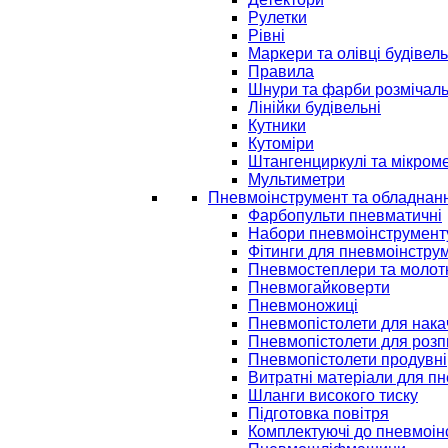
Рулетки
Рівні
Маркери та олівці будівель
Правила
Шнури та фарби розмічаль
Лінійки будівельні
Кутники
Кутоміри
Штангенциркулі та мікром
Мультиметри
Пневмоінструмент та обладнан
Фарбопульти пневматичні
Набори пневмоінструмент
Фітинги для пневмоінстру
Пневмостеплери та молот
Пневмогайковерти
Пневмоножиці
Пневмопістолети для нак
Пневмопістолети для розп
Пневмопістолети продувні
Витратні матеріали для п
Шланги високого тиску
Підготовка повітря
Комплектуючі до пневмоін