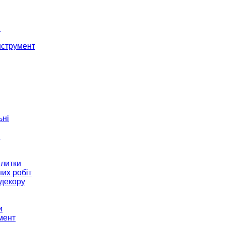
і
нструмент
ьні
и
плитки
их робіт
декору
и
мент