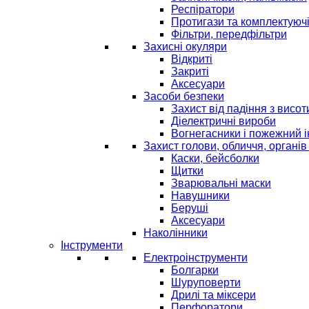
Респіратори
Протигази та комплектуюч
Фільтри, передфільтри
Захисні окуляри
Відкриті
Закриті
Аксесуари
Засоби безпеки
Захист від падіння з висот
Діелектричні вироби
Вогнегасники і пожежний 
Захист голови, обличчя, органів
Каски, бейсболки
Щитки
Зварювальні маски
Навушники
Беруші
Аксесуари
Наколінники
Інструменти
Електроінструменти
Болгарки
Шуруповерти
Дрилі та міксери
Перфоратори