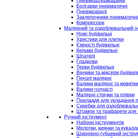
Пневмошліфмашини
Болгарки пневматичні
Пневмодрилі
Заклепочники пневматичн
Компресори
Малярний та оздоблювальний і
Ножі будівельні
Хрестики для плитки
Ємності будівельні
Кельми будівельні
Шпателі
Гладилки
Терки будівельні
Вінчики та міксери будівел
Пензлі малярні
Валики малярні та кюветк
Валики голчасті
Малярні стрічки та плівки
Приладдя для укладання 
Скребки для оздоблювальн
Штампи та трафарети для 
Ручний інструмент
Набори інструментів
Молотки, киянки та кувалд
Шарнірно-губцевий інстру