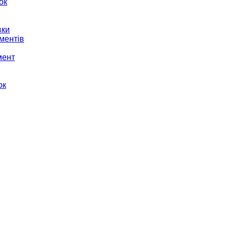
ок
вки
ментів
мент
ок