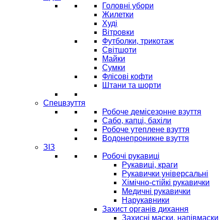
Головні убори
Жилетки
Худі
Вітровки
Футболки, трикотаж
Світшоти
Майки
Сумки
Флісові кофти
Штани та шорти
Спецвзуття
Робоче демісезонне взуття
Сабо, капці, бахіли
Робоче утеплене взуття
Водонепроникне взуття
ЗІЗ
Робочі рукавиці
Рукавиці, краги
Рукавички універсальні
Хімічно-стійкі рукавички
Медичні рукавички
Нарукавники
Захист органів дихання
Захисні маски, напівмаски