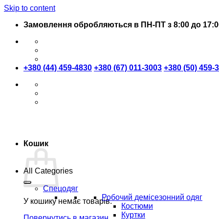
Skip to content
Замовлення обробляються в ПН-ПТ з 8:00 до 17:0
+380 (44) 459-4830
+380 (67) 011-3003
+380 (50) 459-
Кошик
All Categories
Спецодяг
Робочий демісезонний одяг
У кошику немає товарів.
Костюми
Куртки
Повернутись в магазин