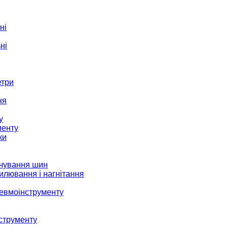
ні
ні
етри
ня
у
менту
ки
ачування шин
илювання і нагнітання
невмоінструменту
струменту