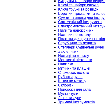
Викрутки та набори викрут
Ключі та набори ключів
Ключі трубні та розвідні
Воротки, тріскачки та голо
Сумки та ящики для інстру
Сантехнічний інструмент
Електромонтажний інстру
Пили та навскісники
Ножівки по металу
Полотна для ручних ножів
Струбцини та лещата
Степлери будівельні ручні
Заклепники
Ножиці по металу
Монтажні пістолети
Напилки
Мітчики та плашки
Стамески, долото
Рубанки ручні
Щітки по металу
Склорізи
Присоски для скла
Мультитули
Лінзи та лупи
Тримачі інструментів